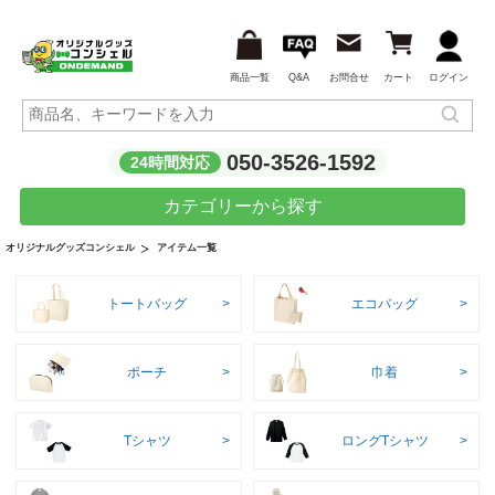
商品一覧
Q&A
お問合せ
カート
ログイン
050-3526-1592
24時間対応
カテゴリーから探す
アイテム一覧
オリジナルグッズコンシェル
トートバッグ
エコバッグ
ポーチ
巾着
Tシャツ
ロングTシャツ