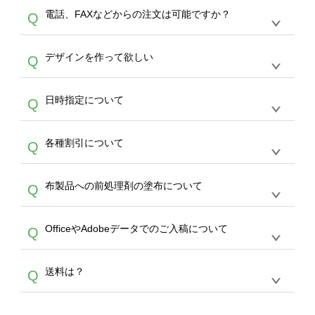
デザインツールで対応している画像アップロー
30枚以上やシルク印刷など、大口注文の場合
A
電話、FAXなどからの注文は可能ですか？
Q
ドできるデータ形式は、JPG / PNG / AI / PSD /
は、サポートが担当する
エコバッグコンシェル
PDF 形式になります。データの最大サイズ
や
タンブラーコンシェル
をご利用ください。製
オンデマンドサービスでは、サイトからのご注
は、20MBです。デジカメやスマホで撮影した
作する数量が多ければ多いほど、オンデマンド
A
デザインを作って欲しい
Q
文のみ受け付けております。30個以上のご製
写真などもアップロード可能です。使用できな
サービスよりも低価格で製作することが可能で
作をお考えの方は、サポートが担当する
エコバ
い画像はエラーになります。（※ Illustratorか
す。
うまくデザインができない。印刷するデザイン
ッグコンシェル
や
タンブラーコンシェル
サービ
らの直接入稿には対応していません。AIで保存
A
日時指定について
Q
を作って欲しい。などの場合は、製作数量が
スをご利用頂ければ、電話やFAX、メールなど
し、デザインツールからアップロードして下さ
30個以上であれば、サポート担当が、デザイ
でご注文が可能です。
い）
恐れ入りますが、日時指定は承っておりませ
ン作成のお手伝いをすることが可能です。
エコ
A
各種割引について
Q
ん。発送後18時以降に配送業者・伝票番号を
バッグコンシェル
や
タンブラーコンシェル
サー
メールでお知らせいたしますので、直接配送業
ビスをご利用ください。(※ 30個以下の場合
【まとめて割】5枚以上でご注文枚数に応じて
者にご連絡いただき調整をお願い致します。
は、デザインツールをご利用ください)
A
布製品への前処理剤の塗布について
Q
カート内で自動的に割引(最大50%)が適用され
ます。 【付与ポイント】購入金額の1％が1ポ
【濃色インクジェット印刷による仕上がりの注
イントとして付与され、次回ご注文時に1ポイ
A
OfficeやAdobeデータでのご入稿について
Q
意点（前処理剤）】カラー生地（Tシャツのホ
ント＝1円としてお使いいただけます。ポイン
ワイト、トートバッグのナチュラル、ホワイト
トは発送完了の翌日に付与され、次回ご注文時
各種形式のデータを直接ご入稿することは出来
以外）のプリントは、濃色インクジェット印刷
からご利用頂けます。ポイントの有効期限は一
A
送料は？
Q
ません。いずれのデータも該当デザインのみ画
といって、プリントを定着させるための処理剤
年間です。【会員ランク】過去10カ月のご注
像(JPEG,PNG,GIF,PDF)に変換、またはAdobe
を塗布しており、短納期・低価格で商品をお届
文回数により会員ランク割引(最大5%)が適用
全国一律290円(税抜)です。また4,000円(税抜)
データ(AI,PSD)で保存して頂き、デザインツー
けするため、処理剤は塗布されたままの状態で
されます。※ログインしてからご注文頂いたも
A