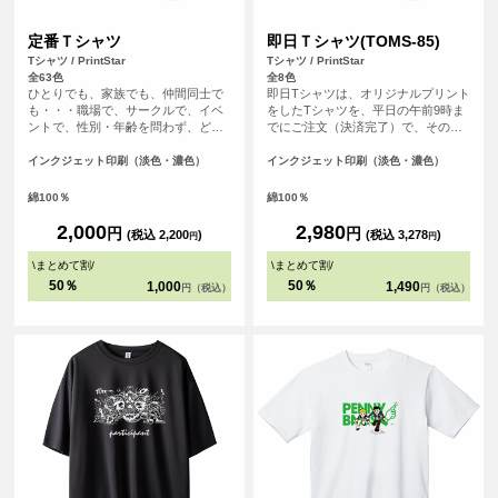
定番Ｔシャツ
即日Ｔシャツ(TOMS-85)
Tシャツ / PrintStar
Tシャツ / PrintStar
全63色
全8色
ひとりでも、家族でも、仲間同士で
即日Tシャツは、オリジナルプリント
も・・・職場で、サークルで、イベ
をしたTシャツを、平日の午前9時ま
ントで、性別・年齢を問わず、どな
でにご注文（決済完了）で、その日
たでも気軽に楽しめるレギュラーシ
に発送する超短納期サービスです！
ルエット。適度な厚みが着崩れを防
急なイベント、注文し忘れ、すぐに
インクジェット印刷（淡色・濃色）
インクジェット印刷（淡色・濃色）
ぎ、快適さが持続するようにつくら
欲しい！など、時間がない時に便
れたTシャツです。豊富なカラーサイ
利！もちろんフルカラープリントし
綿100％
綿100％
ズバリエーションの中からお選びい
たオリジナルTシャツが作れます。 T
ただけます。
シャツは人気の定番Tシャツと同じ安
2,000
2,980
円
円
(税込 2,200
)
(税込 3,278
)
円
円
心のPrintstar（00085-CVT）です。
\
まとめて割
/
\
まとめて割
/
50％
50％
1,000
1,490
円（税込）
円（税込）