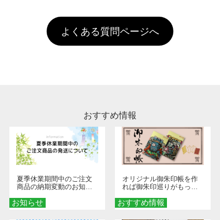
以上のご注文で送料無料とさせて頂いておりま
ル上にアップロードをお願い致します。
出荷を行っております。処理剤自体は人体に無
のに限ります。(同じメールアドレスでご注文
す。「まとめて割」「ポイント」「ランク割
害な性質で、水洗いで落とすことが可能です。
頂いても、ログインがされていなければ、ラン
引」などによるお値引きで4,000円未満になる
お手数ですが、お客様ご自身にて着用前に落と
クにカウントがされません。
よくある質問ページへ
場合は送料がかかりますので、ご注意くださ
していただけますようお願いいたします。※1
い。
通常注文・直送機能でのご注文に関わらず、前
処理剤が残った状態でお届けとなる場合がござ
います。※2 濃色は淡色に比べ処理剤が目立ち
やすく、1回の水洗いでは落ちない場合があり
ます、徐々に軽減されますのでどうかご安心く
ださい。
おすすめ情報
夏季休業期間中のご注文
オリジナル御朱印帳を作
商品の納期変動のお知ら
れば御朱印巡りがもっと
せ
楽しくなる！1冊からオー
お知らせ
おすすめ情報
ダーメイドする魅力と選
び方