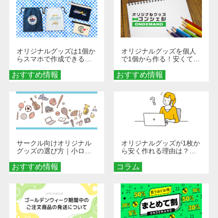
オリジナルグッズは1個か
オリジナルグッズを個人
らスマホで作成できる！
で1個から作る！安くて簡
旅行や遠征がもっと楽し
単なオンデマンド制作の
おすすめ情報
くなる巾着＆ポーチ活用
おすすめ情報
秘訣
術
サークル向けオリジナル
オリジナルグッズが1枚か
グッズの選び方｜小ロッ
ら安く作れる理由は？オ
ト・低予算で団結力を高
ンデマンド印刷の仕組み
おすすめ情報
める秘訣
コラム
とメリットを解説