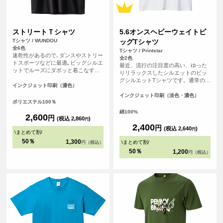
ストリートＴシャツ
5.6オンスヘビーウェイトビ
Tシャツ / WUNDOU
ッグTシャツ
全6色
Tシャツ / Printstar
速乾性があるので､ダンスやストリー
全2色
トスポーツなどに最適｡ビッグシルエ
最近、流行の注目度の高い、ゆった
ットでルーズにダボッと着こなすと
りリラックスしたシルエットのビッ
グッド！激しい動きにも体に張り付
グシルエットTシャツです。通常のT
くことがなく､すぐに乾くので重たく
インクジェット印刷（濃色）
シャツよりも身幅が広く、ファッシ
ならない｡夏の屋外でも冬の屋内でも
ョン性が高く、若い年代から人気が
インクジェット印刷（淡色・濃色）
快適に体を動かすことのできる必須
ポリエステル100％
ございます。ダボッと着たい方にお
アイテムになること間違いなしのＴ
すすめです！
綿100%
シャツです｡
2,600
円
(税込 2,860
)
円
2,400
円
(税込 2,640
)
円
\
まとめて割
/
50％
1,300
\
まとめて割
/
円（税込）
50％
1,200
円（税込）