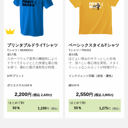
プリンタブルドライTシャツ
ベーシックスタイルTシャツ
Tシャツ / WUNDOU
Tシャツ / TRUSS
全17色
全14色
スポーツウェア基準の機能性により
ほどよい厚みのサラっとした生地
ドライでさらりとした快適な着心地
で、清々しい着心地を実現。スタイ
を保つ、優れた吸汗速乾性が特徴の
リッシュなシルエットが特徴のTシャ
ドライTシャツです。さらにシルクの
ツです。
ような滑らかな生地感で肌触りも魅
DTFプリント
インクジェット印刷（淡色・濃色）
力的。まるで着ていることを忘れる
ほどの心地よさは、アクティブシー
ポリエステル100％
綿100％
ンはもちろん、リラックスしたい普
段使いにもぴったりです。
2,200
2,550
円
円
(税込 2,420
)
(税込 2,805
)
円
円
\
まとめて割
/
\
まとめて割
/
50％
50％
1,100
1,275
円（税込）
円（税込）