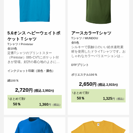
5.6オンス ヘビーウェイトポ
アースカラーTシャツ
ケットＴシャツ
Tシャツ / WUNDOU
全5色
Tシャツ / Printstar
シルキーで肌触りのいい給水速乾素
全10色
材を使用したドライTシャツです。お
定番Tシャツのプリントスター
しゃれなカラーバリエーションは、
（Printstar）085-CVTにポケット付
スポーツシーンはもちろんのこと、
きが登場。好評の着心地のよさに加
普段使いのTシャツとしてもおすすめ
DTFプリント
え、機能性とファッション性をさら
です。
にブラッシュアップ。ポケットにオ
インクジェット印刷（淡色・濃色）
ポリエステル100％
リジナルのワンポイントプリントを
入れればグッとおしゃれになりま
綿100％
2,650
円
す。
(税込 2,915
)
円
2,720
円
(税込 2,992
)
円
\
まとめて割
/
50％
1,325
\
まとめて割
/
円（税込）
50％
1,360
円（税込）