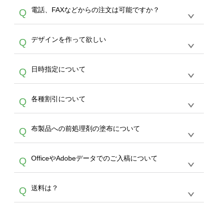
デザインツールで対応している画像アップロー
30枚以上やシルク印刷など、大口注文の場合
A
電話、FAXなどからの注文は可能ですか？
Q
ドできるデータ形式は、JPG / PNG / AI / PSD /
は、サポートが担当する
エコバッグコンシェル
PDF 形式になります。データの最大サイズ
や
タンブラーコンシェル
をご利用ください。製
オンデマンドサービスでは、サイトからのご注
は、20MBです。デジカメやスマホで撮影した
作する数量が多ければ多いほど、オンデマンド
A
デザインを作って欲しい
Q
文のみ受け付けております。30個以上のご製
写真などもアップロード可能です。使用できな
サービスよりも低価格で製作することが可能で
作をお考えの方は、サポートが担当する
エコバ
い画像はエラーになります。（※ Illustratorか
す。
うまくデザインができない。印刷するデザイン
ッグコンシェル
や
タンブラーコンシェル
サービ
らの直接入稿には対応していません。AIで保存
A
日時指定について
Q
を作って欲しい。などの場合は、製作数量が
スをご利用頂ければ、電話やFAX、メールなど
し、デザインツールからアップロードして下さ
30個以上であれば、サポート担当が、デザイ
でご注文が可能です。
い）
恐れ入りますが、日時指定は承っておりませ
ン作成のお手伝いをすることが可能です。
エコ
A
各種割引について
Q
ん。発送後18時以降に配送業者・伝票番号を
バッグコンシェル
や
タンブラーコンシェル
サー
メールでお知らせいたしますので、直接配送業
ビスをご利用ください。(※ 30個以下の場合
【まとめて割】5枚以上でご注文枚数に応じて
者にご連絡いただき調整をお願い致します。
は、デザインツールをご利用ください)
A
布製品への前処理剤の塗布について
Q
カート内で自動的に割引(最大50%)が適用され
ます。 【付与ポイント】購入金額の1％が1ポ
【濃色インクジェット印刷による仕上がりの注
イントとして付与され、次回ご注文時に1ポイ
A
OfficeやAdobeデータでのご入稿について
Q
意点（前処理剤）】カラー生地（Tシャツのホ
ント＝1円としてお使いいただけます。ポイン
ワイト、トートバッグのナチュラル、ホワイト
トは発送完了の翌日に付与され、次回ご注文時
各種形式のデータを直接ご入稿することは出来
以外）のプリントは、濃色インクジェット印刷
からご利用頂けます。ポイントの有効期限は一
A
送料は？
Q
ません。いずれのデータも該当デザインのみ画
といって、プリントを定着させるための処理剤
年間です。【会員ランク】過去10カ月のご注
像(JPEG,PNG,GIF,PDF)に変換、またはAdobe
を塗布しており、短納期・低価格で商品をお届
文回数により会員ランク割引(最大5%)が適用
全国一律290円(税抜)です。また4,000円(税抜)
データ(AI,PSD)で保存して頂き、デザインツー
けするため、処理剤は塗布されたままの状態で
されます。※ログインしてからご注文頂いたも
A