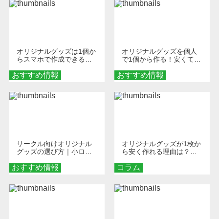
オリジナルグッズは1個か
オリジナルグッズを個人
らスマホで作成できる！
で1個から作る！安くて簡
旅行や遠征がもっと楽し
単なオンデマンド制作の
おすすめ情報
くなる巾着＆ポーチ活用
おすすめ情報
秘訣
術
サークル向けオリジナル
オリジナルグッズが1枚か
グッズの選び方｜小ロッ
ら安く作れる理由は？オ
ト・低予算で団結力を高
ンデマンド印刷の仕組み
おすすめ情報
める秘訣
コラム
とメリットを解説