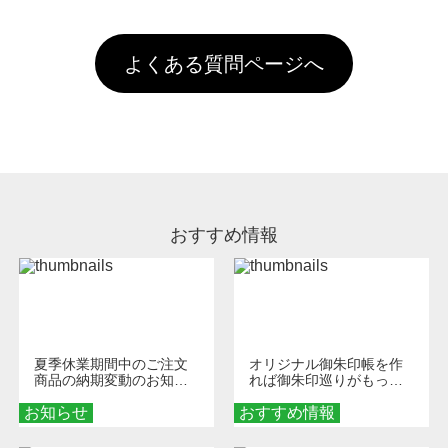
以上のご注文で送料無料とさせて頂いておりま
ル上にアップロードをお願い致します。
出荷を行っております。処理剤自体は人体に無
のに限ります。(同じメールアドレスでご注文
す。「まとめて割」「ポイント」「ランク割
害な性質で、水洗いで落とすことが可能です。
頂いても、ログインがされていなければ、ラン
引」などによるお値引きで4,000円未満になる
お手数ですが、お客様ご自身にて着用前に落と
クにカウントがされません。
よくある質問ページへ
場合は送料がかかりますので、ご注意くださ
していただけますようお願いいたします。※1
い。
通常注文・直送機能でのご注文に関わらず、前
処理剤が残った状態でお届けとなる場合がござ
います。※2 濃色は淡色に比べ処理剤が目立ち
やすく、1回の水洗いでは落ちない場合があり
ます、徐々に軽減されますのでどうかご安心く
ださい。
おすすめ情報
夏季休業期間中のご注文
オリジナル御朱印帳を作
商品の納期変動のお知ら
れば御朱印巡りがもっと
せ
楽しくなる！1冊からオー
お知らせ
おすすめ情報
ダーメイドする魅力と選
び方