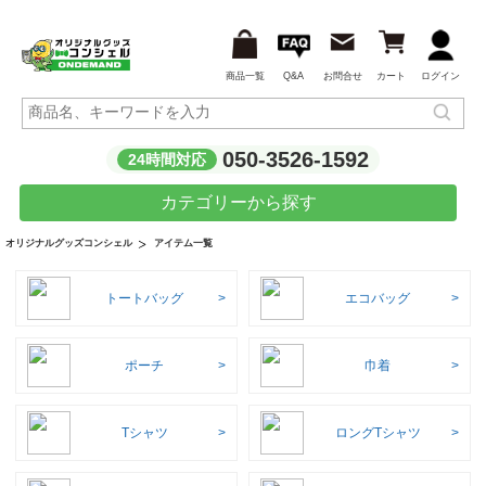
商品一覧
Q&A
お問合せ
カート
ログイン
050-3526-1592
24時間対応
カテゴリーから探す
アイテム一覧
オリジナルグッズコンシェル
トートバッグ
エコバッグ
ポーチ
巾着
Tシャツ
ロングTシャツ