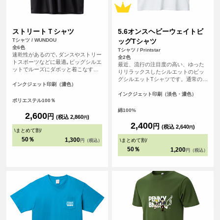
ストリートＴシャツ
5.6オンスヘビーウェイトビ
Tシャツ / WUNDOU
ッグTシャツ
全6色
Tシャツ / Printstar
速乾性があるので､ダンスやストリー
全2色
トスポーツなどに最適｡ビッグシルエ
最近、流行の注目度の高い、ゆった
ットでルーズにダボッと着こなすと
りリラックスしたシルエットのビッ
グッド！激しい動きにも体に張り付
グシルエットTシャツです。通常のT
くことがなく､すぐに乾くので重たく
インクジェット印刷（濃色）
シャツよりも身幅が広く、ファッシ
ならない｡夏の屋外でも冬の屋内でも
ョン性が高く、若い年代から人気が
インクジェット印刷（淡色・濃色）
快適に体を動かすことのできる必須
ポリエステル100％
ございます。ダボッと着たい方にお
アイテムになること間違いなしのＴ
すすめです！
綿100%
シャツです｡
2,600
円
(税込 2,860
)
円
2,400
円
(税込 2,640
)
円
\
まとめて割
/
50％
1,300
\
まとめて割
/
円（税込）
50％
1,200
円（税込）