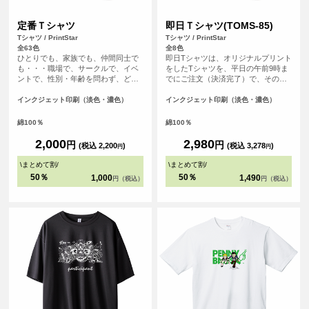
定番Ｔシャツ
即日Ｔシャツ(TOMS-85)
Tシャツ / PrintStar
Tシャツ / PrintStar
全63色
全8色
ひとりでも、家族でも、仲間同士で
即日Tシャツは、オリジナルプリント
も・・・職場で、サークルで、イベ
をしたTシャツを、平日の午前9時ま
ントで、性別・年齢を問わず、どな
でにご注文（決済完了）で、その日
たでも気軽に楽しめるレギュラーシ
に発送する超短納期サービスです！
ルエット。適度な厚みが着崩れを防
急なイベント、注文し忘れ、すぐに
インクジェット印刷（淡色・濃色）
インクジェット印刷（淡色・濃色）
ぎ、快適さが持続するようにつくら
欲しい！など、時間がない時に便
れたTシャツです。豊富なカラーサイ
利！もちろんフルカラープリントし
綿100％
綿100％
ズバリエーションの中からお選びい
たオリジナルTシャツが作れます。 T
ただけます。
シャツは人気の定番Tシャツと同じ安
2,000
2,980
円
円
(税込 2,200
)
(税込 3,278
)
円
円
心のPrintstar（00085-CVT）です。
\
まとめて割
/
\
まとめて割
/
50％
50％
1,000
1,490
円（税込）
円（税込）