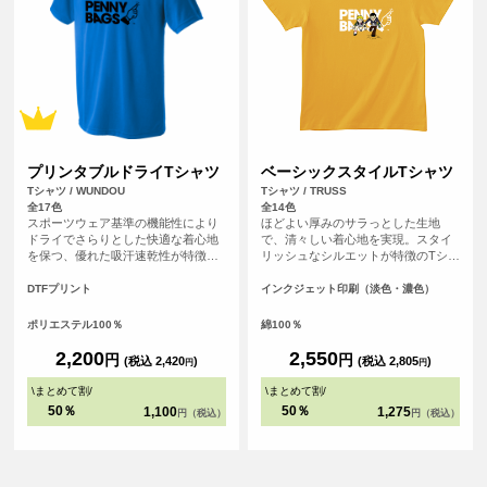
プリンタブルドライTシャツ
ベーシックスタイルTシャツ
Tシャツ / WUNDOU
Tシャツ / TRUSS
全17色
全14色
スポーツウェア基準の機能性により
ほどよい厚みのサラっとした生地
ドライでさらりとした快適な着心地
で、清々しい着心地を実現。スタイ
を保つ、優れた吸汗速乾性が特徴の
リッシュなシルエットが特徴のTシャ
ドライTシャツです。さらにシルクの
ツです。
ような滑らかな生地感で肌触りも魅
DTFプリント
インクジェット印刷（淡色・濃色）
力的。まるで着ていることを忘れる
ほどの心地よさは、アクティブシー
ポリエステル100％
綿100％
ンはもちろん、リラックスしたい普
段使いにもぴったりです。
2,200
2,550
円
円
(税込 2,420
)
(税込 2,805
)
円
円
\
まとめて割
/
\
まとめて割
/
50％
50％
1,100
1,275
円（税込）
円（税込）