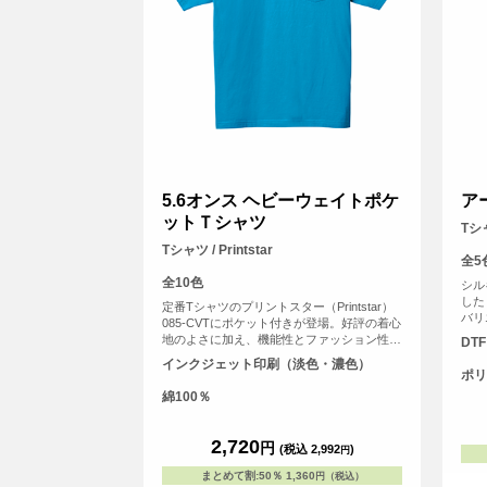
5.6オンス ヘビーウェイトポケ
ア
ットＴシャツ
Tシ
Tシャツ / Printstar
全5
全10色
シル
した
定番Tシャツのプリントスター（Printstar）
バリ
085-CVTにポケット付きが登場。好評の着心
んの
地のよさに加え、機能性とファッション性を
DT
すめ
さらにブラッシュアップ。ポケットにオリジ
インクジェット印刷（淡色・濃色）
ナルのワンポイントプリントを入れればグッ
ポリ
とおしゃれになります。
綿100％
2,720
円
(税込 2,992
)
円
まとめて割
:
50％
1,360
円（税込）