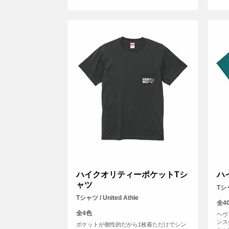
ハイクオリティーポケットTシ
ハ
ャツ
Tシャ
Tシャツ / United Athle
全4
全4色
ヘヴ
ンス
ポケットが個性的だから1枚着ただけでシン