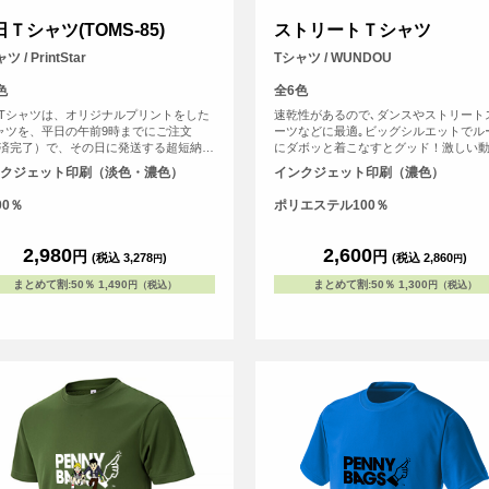
Ｔシャツ(TOMS-85)
ストリートＴシャツ
ツ / PrintStar
Tシャツ / WUNDOU
色
全6色
Tシャツは、オリジナルプリントをした
速乾性があるので､ダンスやストリート
ャツを、平日の午前9時までにご注文
ーツなどに最適｡ビッグシルエットでル
済完了）で、その日に発送する超短納期
にダボッと着こなすとグッド！激しい
ビスです！急なイベント、注文し忘れ、
も体に張り付くことがなく､すぐに乾く
クジェット印刷（淡色・濃色）
インクジェット印刷（濃色）
に欲しい！など、時間がない時に便利！
重たくならない｡夏の屋外でも冬の屋内
ろんフルカラープリントしたオリジナル
快適に体を動かすことのできる必須ア
00％
ポリエステル100％
ャツが作れます。 Tシャツは人気の定番
になること間違いなしのＴシャツです｡
ツと同じ安心のPrintstar（00085-
T）です。
2,980
2,600
円
円
(税込 3,278
)
(税込 2,860
)
円
円
まとめて割
:
50％
1,490
まとめて割
:
50％
1,300
円（税込）
円（税込）