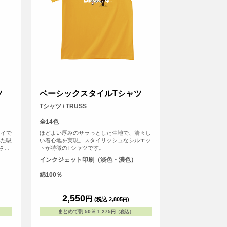
ツ
ベーシックスタイルTシャツ
Tシャツ / TRUSS
全14色
ライで
ほどよい厚みのサラっとした生地で、清々し
れた吸
い着心地を実現。スタイリッシュなシルエッ
さら
トが特徴のTシャツです。
触りも
インクジェット印刷（淡色・濃色）
ほどの
ろん、
綿100％
りで
2,550
円
(税込 2,805
)
円
まとめて割
:
50％
1,275
円（税込）