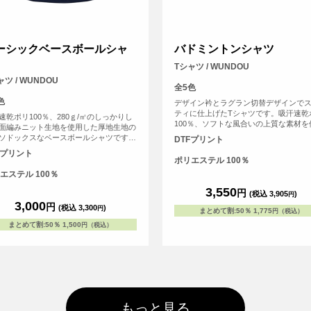
ーシックベースボールシャ
バドミントンシャツ
Tシャツ / WUNDOU
ャツ / WUNDOU
全5色
色
デザイン衿とラグラン切替デザインで
ティに仕上げたTシャツです。吸汗速乾
速乾ポリ100％、280ｇ/㎡のしっかりし
100％、ソフトな風合いの上質な素材を
面編みニット生地を使用した厚地生地の
し、ラグラン袖と伸縮性のあるウーリ
ソドックスなベースボールシャツです。
DTFプリント
動きやすいデザインです。バドミント
ッチガード（防汚加工）を施していま
Fプリント
ケットスポーツ以外にも、サークルや
伸縮性のあるウーリー糸を使用してお
ポリエステル 100％
企業ユニフォームとして採用されてい
動作を妨げません。後身頃は長く取り、
エステル 100％
ツから出にくい仕様にしています。 少
球から部活、草野球に至るまで、ゲーム
3,550
円
(税込 3,905
)
円
プラクティス用問わずご愛用いただいて
3,000
円
(税込 3,300
)
円
ます。
まとめて割
:
50％
1,775
円（税込）
まとめて割
:
50％
1,500
円（税込）
もっと見る