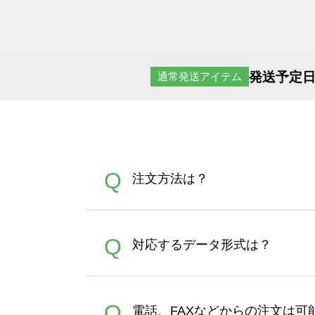
発送予定日
通常発送アイテム
Q
注文方法は？
オンデマンドサービスでは、
A
Q
対応するデータ形式は？
す。 30枚以上やシルク印刷
さい。製作する数量が多けれ
デザインツールで対応している画像ア
A
Q
電話、FAXなどからの注文は可