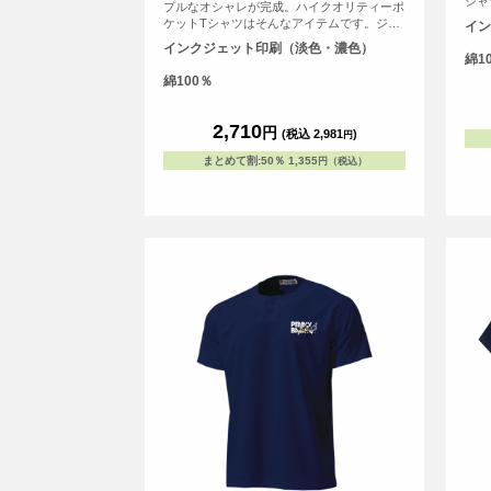
シャ
プルなオシャレが完成。ハイクオリティーポ
る「
ケットTシャツはそんなアイテムです。ジー
イン
とい
ンズやスニーカーなどのベーシックアイテム
インクジェット印刷（淡色・濃色）
との相性がバツグンだから、アイデア次第で
綿1
コーデは無限に広がりそう。同系色、反対
綿100％
色…どんなカラーを合わせてもサマになるで
しょう。写真やイラストなど、どんなオリジ
ナルプリントを入れるか考えるだけでワクワ
2,710
円
(税込 2,981
)
円
クしますよね。
まとめて割
:
50％
1,355
円（税込）