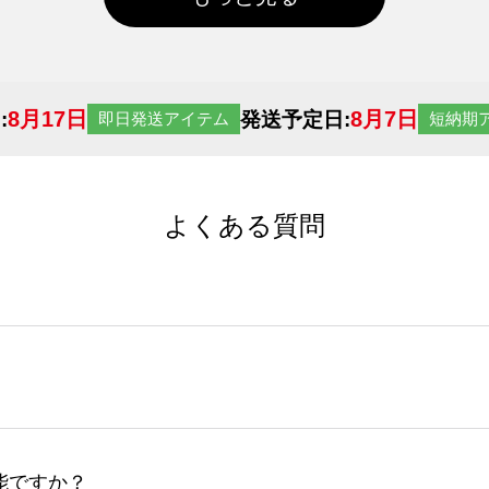
8月17日
8月7日
:
発送予定日:
即日発送アイテム
短納期
よくある質問
サイトからの受注生産にて承っております。デザインツールか
など、大口注文の場合は、サポートが担当する
エコバッグコンシ
ば多いほど、オンデマンドサービスよりも低価格で製作するこ
ップロードできるデータ形式は、JPG / PNG / AI / PS
能ですか？