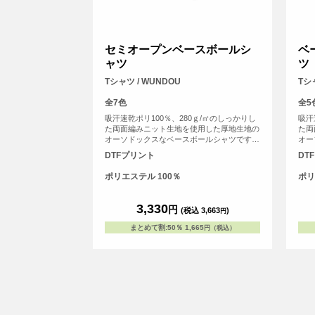
セミオープンベースボールシ
ベ
ャツ
ツ
Tシャツ / WUNDOU
Tシ
全7色
全5
吸汗速乾ポリ100％、280ｇ/㎡のしっかりし
吸汗
た両面編みニット生地を使用した厚地生地の
た両
オーソドックスなベースボールシャツです。
オー
スコッチガード（防汚加工）を施していま
スコ
DTFプリント
DT
す。伸縮性のあるウーリー糸を使用してお
す。
り、動作を妨げません。後身頃は長く取り、
り、
ポリエステル 100％
ポリ
パンツから出にくい仕様にしています。 少
パン
年野球から部活、草野球に至るまで、ゲーム
年野
用・プラクティス用問わずご愛用いただいて
用・
3,330
円
(税込 3,663
)
円
おります。
おり
まとめて割
:
50％
1,665
円（税込）