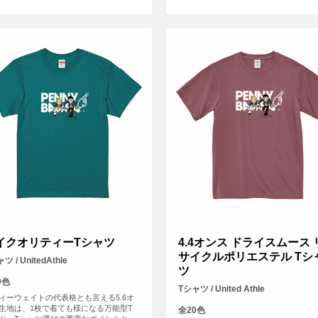
イクオリティーTシャツ
4.4オンス ドライスムース 
サイクルポリエステル Tシ
ツ / UnitedAthle
ツ
0色
Tシャツ / United Athle
ィーウェイトの代表格とも言える5.6オ
生地は、1枚で着ても様になる万能型T
全20色