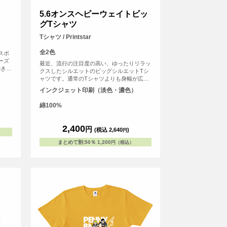
5.6オンスヘビーウェイトビッ
グTシャツ
Tシャツ / Printstar
全2色
スポ
ーズ
最近、流行の注目度の高い、ゆったりリラッ
動きに
クスしたシルエットのビッグシルエットTシ
ので
ャツです。通常のTシャツよりも身幅が広
でも
く、ファッション性が高く、若い年代から人
インクジェット印刷（淡色・濃色）
イテム
気がございます。ダボッと着たい方におすす
めです！
綿100%
2,400
円
(税込 2,640
)
円
まとめて割
:
50％
1,200
円（税込）