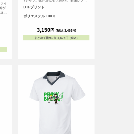
Tシャツ。吸汗速乾ポリ100％、表面がツル
ドライ
っとしていてプリントしやすい素材です。伸
DTFプリント
地が
縮性のあるウーリー糸を使用しており、引っ
水速乾
張りにも強くなっています。あらゆるスポー
ポリエステル 100％
常の
ツに幅広く使える切替デザインスポーツTシ
ダル糸
ャツで11色展開、ジュニアから大人までの
適度な
10サイズ展開が最大の特徴。 野球、ハンド
3,150
円
動きや
(税込 3,465
)
円
ボール、バレーボールなど、サッカーに限ら
20
ずあらゆるスポーツにご利用いただいていま
まとめて割
:
50％
1,575
円（税込）
つけて
す。
よ
場合が