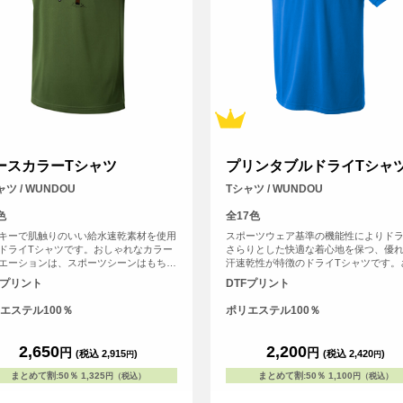
ースカラーTシャツ
プリンタブルドライTシャ
ャツ / WUNDOU
Tシャツ / WUNDOU
色
全17色
キーで肌触りのいい給水速乾素材を使用
スポーツウェア基準の機能性によりド
ドライTシャツです。おしゃれなカラー
さらりとした快適な着心地を保つ、優
エーションは、スポーツシーンはもちろ
汗速乾性が特徴のドライTシャツです。
こと、普段使いのTシャツとしてもおす
にシルクのような滑らかな生地感で肌
Fプリント
DTFプリント
です。
魅力的。まるで着ていることを忘れる
心地よさは、アクティブシーンはもち
エステル100％
ポリエステル100％
リラックスしたい普段使いにもぴった
す。
2,650
2,200
円
円
(税込 2,915
)
(税込 2,420
)
円
円
まとめて割
:
50％
1,325
まとめて割
:
50％
1,100
円（税込）
円（税込）