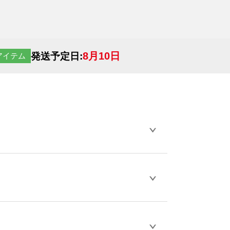
8月10日
発送予定日:
アイテム
らデザインの作成から決済まで完了できま
ェル
や
タンブラーコンシェル
をご利用くだ
とが可能です。
D / PDF 形式になります。データの最大サイ