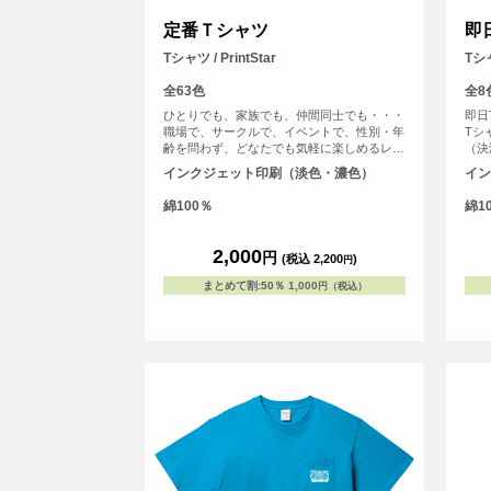
定番Ｔシャツ
即日
Tシャツ / PrintStar
Tシャ
全63色
全8
ひとりでも、家族でも、仲間同士でも・・・
即日
職場で、サークルで、イベントで、性別・年
Tシ
齢を問わず、どなたでも気軽に楽しめるレギ
（決
ュラーシルエット。適度な厚みが着崩れを防
サー
インクジェット印刷（淡色・濃色）
イン
ぎ、快適さが持続するようにつくられたTシ
すぐ
ャツです。豊富なカラーサイズバリエーショ
もち
綿100％
綿1
ンの中からお選びいただけます。
Tシ
Tシャ
CV
2,000
円
(税込 2,200
)
円
まとめて割
:
50％
1,000
円（税込）