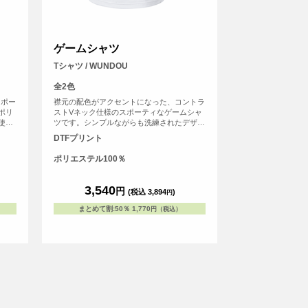
ゲームシャツ
Tシャツ / WUNDOU
全2色
スポー
襟元の配色がアクセントになった、コントラ
ポリ
ストVネック仕様のスポーティなゲームシャ
使用
ツです。シンプルながらも洗練されたデザイ
ー糸で
ンは、チームユニフォームや練習着に最適。
DTFプリント
ンやラ
素材にはポリエステル100％の吸汗速乾生地
団体・
を採用しており、汗を素早く吸収・拡散しま
ポリエステル100％
ます。
す。激しい運動中でもベタつきを抑え、ドラ
イで快適な着心地をキープ。1枚でもサマに
なりスポーツウェアとしてだけでなく、カジ
3,540
円
(税込 3,894
)
円
ュアルウェアとしても提案できる汎用性があ
るためチーム・団体・オリジナルブランド・
まとめて割
:
50％
1,770
円（税込）
イベント用途まで幅広いシーンでご活用いた
だけます。<br> ※お客様の閲覧環境によ
り、商品の色が実際と異なって見える場合が
ございます。