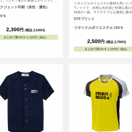
ツ。Tシャツ選びの重要なポイントとな
リサイクルポリエステル素材を用いた
よれない」「透けない」「長持ちする」
クジェット印刷（淡色・濃色）
Tシャツで、自然な光沢感と快適な着心
う3大要素を兼ね備えています。
特長の一枚。サステナブルな素材に吸
00％
性とUVケア機能を備え、スポーツや日
DTFプリント
さまざまなシーンで活躍します。セミ
による自然な光沢感と透けにくさと、
リサイクルポリエステル 100％
2,300
円
伸縮性と肩まわりのコンパクト設計で
(税込 2,530
)
円
すさも追求。 カラーバリエーションは全
まとめて割
:
50％
1,150
円（税込）
色！デザインに合わせて好みの色を見
2,500
円
(税込 2,750
)
円
ください。 <br> ※お客様の閲覧環境に
り、商品の色が実際と異なって見える
まとめて割
:
50％
1,250
円（税込）
ございます。