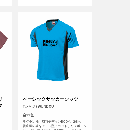
リ
ベーシックサッカーシャツ
ャ
Tシャツ / WUNDOU
全11色
ラグラン袖、切替デザインBODY、2重衿、
後身頃の裾をアール型にカットしたスポーツ