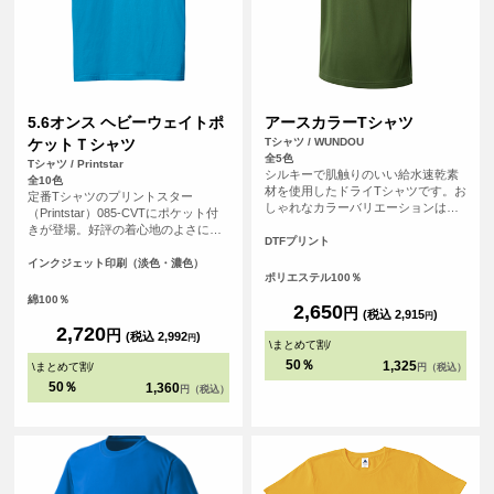
5.6オンス ヘビーウェイトポ
アースカラーTシャツ
ケットＴシャツ
Tシャツ / WUNDOU
全5色
Tシャツ / Printstar
シルキーで肌触りのいい給水速乾素
全10色
材を使用したドライTシャツです。お
定番Tシャツのプリントスター
しゃれなカラーバリエーションは、
（Printstar）085-CVTにポケット付
スポーツシーンはもちろんのこと、
きが登場。好評の着心地のよさに加
普段使いのTシャツとしてもおすすめ
DTFプリント
え、機能性とファッション性をさら
です。
にブラッシュアップ。ポケットにオ
インクジェット印刷（淡色・濃色）
ポリエステル100％
リジナルのワンポイントプリントを
入れればグッとおしゃれになりま
綿100％
2,650
円
す。
(税込 2,915
)
円
2,720
円
(税込 2,992
)
円
\
まとめて割
/
50％
1,325
\
まとめて割
/
円（税込）
50％
1,360
円（税込）