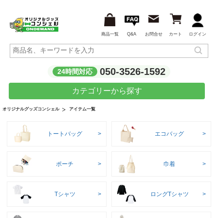
商品一覧
Q&A
お問合せ
カート
ログイン
050-3526-1592
24時間対応
カテゴリーから探す
アイテム一覧
オリジナルグッズコンシェル
トートバッグ
エコバッグ
ポーチ
巾着
Tシャツ
ロングTシャツ