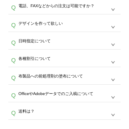
デザインツールで対応している画像アップロー
30枚以上やシルク印刷など、大口注文の場合
A
電話、FAXなどからの注文は可能ですか？
Q
ドできるデータ形式は、JPG / PNG / AI / PSD /
は、サポートが担当する
エコバッグコンシェル
PDF 形式になります。データの最大サイズ
や
タンブラーコンシェル
をご利用ください。製
オンデマンドサービスでは、サイトからのご注
は、20MBです。デジカメやスマホで撮影した
作する数量が多ければ多いほど、オンデマンド
A
デザインを作って欲しい
Q
文のみ受け付けております。30個以上のご製
写真などもアップロード可能です。使用できな
サービスよりも低価格で製作することが可能で
作をお考えの方は、サポートが担当する
エコバ
い画像はエラーになります。（※ Illustratorか
す。
うまくデザインができない。印刷するデザイン
ッグコンシェル
や
タンブラーコンシェル
サービ
らの直接入稿には対応していません。AIで保存
A
日時指定について
Q
を作って欲しい。などの場合は、製作数量が
スをご利用頂ければ、電話やFAX、メールなど
し、デザインツールからアップロードして下さ
30個以上であれば、サポート担当が、デザイ
でご注文が可能です。
い）
恐れ入りますが、日時指定は承っておりませ
ン作成のお手伝いをすることが可能です。
エコ
A
各種割引について
Q
ん。発送後18時以降に配送業者・伝票番号を
バッグコンシェル
や
タンブラーコンシェル
サー
メールでお知らせいたしますので、直接配送業
ビスをご利用ください。(※ 30個以下の場合
【まとめて割】5枚以上でご注文枚数に応じて
者にご連絡いただき調整をお願い致します。
は、デザインツールをご利用ください)
A
布製品への前処理剤の塗布について
Q
カート内で自動的に割引(最大50%)が適用され
ます。 【付与ポイント】購入金額の1％が1ポ
【濃色インクジェット印刷による仕上がりの注
イントとして付与され、次回ご注文時に1ポイ
A
OfficeやAdobeデータでのご入稿について
Q
意点（前処理剤）】カラー生地（Tシャツのホ
ント＝1円としてお使いいただけます。ポイン
ワイト、トートバッグのナチュラル、ホワイト
トは発送完了の翌日に付与され、次回ご注文時
各種形式のデータを直接ご入稿することは出来
以外）のプリントは、濃色インクジェット印刷
からご利用頂けます。ポイントの有効期限は一
A
送料は？
Q
ません。いずれのデータも該当デザインのみ画
といって、プリントを定着させるための処理剤
年間です。【会員ランク】過去10カ月のご注
像(JPEG,PNG,GIF,PDF)に変換、またはAdobe
を塗布しており、短納期・低価格で商品をお届
文回数により会員ランク割引(最大5%)が適用
全国一律290円(税抜)です。また4,000円(税抜)
データ(AI,PSD)で保存して頂き、デザインツー
けするため、処理剤は塗布されたままの状態で
されます。※ログインしてからご注文頂いたも
A