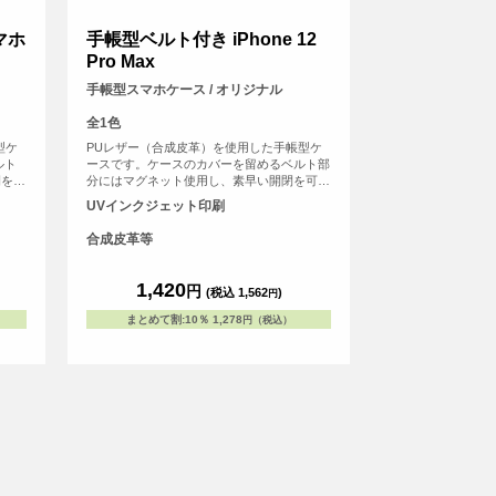
スマホ
手帳型ベルト付き iPhone 12
Pro Max
手帳型スマホケース / オリジナル
全1色
型ケ
PUレザー（合成皮革）を使用した手帳型ケ
ルト
ースです。ケースのカバーを留めるベルト部
閉を可
分にはマグネット使用し、素早い開閉を可能
Oな
にしました。内側にはSuicaやPASMOなどの
UVインクジェット印刷
カード
交通系ICカード等を収納可能な、カード用ス
ェッ
リットがございます。UVインクジェット印
合成皮革等
スの表
刷でオリジナルのデザインをケースの表面に
はプ
プリント可能。※ケースの内側にはプリント
な
が出来ませんのでご注意くださいなお、
1,420
円
(税込 1,562
)
円
に固定
iPhone用の手帳型ケースは、内側に固定され
ン本
たハードケース(白)にスマートフォン本体を
まとめて割
:
10％
1,278
円（税込）
となっ
はめ込んでお使いいただくタイプとなってお
ります。