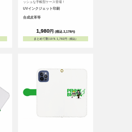
ッシュな手帳型ケース登場！
UVインクジェット印刷
合成皮革等
1,980
円
(税込 2,178
)
円
まとめて割
:
10％
1,782
円（税込）