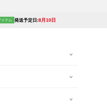
8月10日
発送予定日:
アイテム
らデザインの作成から決済まで完了できま
ェル
や
タンブラーコンシェル
をご利用くだ
とが可能です。
D / PDF 形式になります。データの最大サイ
きない画像はエラーになります。（※