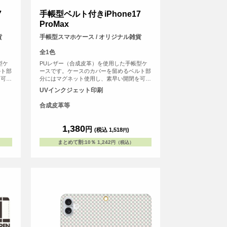
7
手帳型ベルト付きiPhone17
ProMax
貨
手帳型スマホケース / オリジナル雑貨
全1色
型ケ
PUレザー（合成皮革）を使用した手帳型ケ
ルト部
ースです。ケースのカバーを留めるベルト部
を可能
分にはマグネット使用し、素早い開閉を可能
などの
にしました。内側にはSuicaやPASMOなどの
UVインクジェット印刷
ド用ス
交通系ICカード等を収納可能な、カード用ス
リットがございます。
合成皮革等
1,380
円
(税込 1,518
)
円
まとめて割
:
10％
1,242
円（税込）