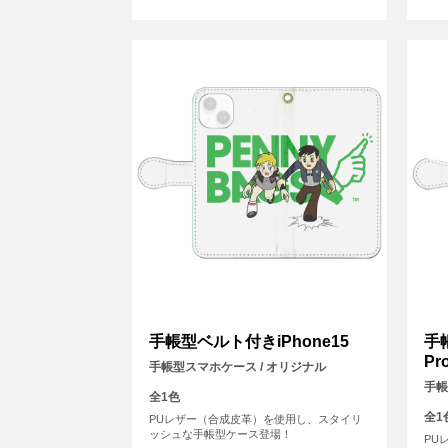
手帳型ベルト付きiPhone15
手
Pr
手帳型スマホケース / オリジナル
手帳
全1色
全1
PUレザー（合成皮革）を使用し、スタイリ
ッシュな手帳型ケース登場！
PU