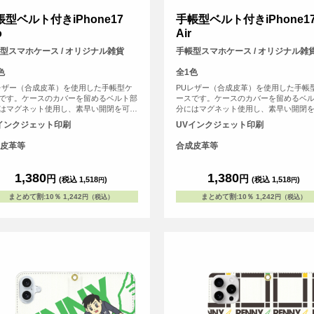
帳型ベルト付きiPhone17
手帳型ベルト付きiPhone1
o
Air
型スマホケース / オリジナル雑貨
手帳型スマホケース / オリジナル雑
色
全1色
レザー（合成皮革）を使用した手帳型ケ
PUレザー（合成皮革）を使用した手帳
です。ケースのカバーを留めるベルト部
ースです。ケースのカバーを留めるベ
はマグネット使用し、素早い開閉を可能
分にはマグネット使用し、素早い開閉
ました。内側にはSuicaやPASMOなどの
にしました。内側にはSuicaやPASMO
インクジェット印刷
UVインクジェット印刷
系ICカード等を収納可能な、カード用ス
交通系ICカード等を収納可能な、カー
トがございます。
リットがございます。
皮革等
合成皮革等
1,380
1,380
円
円
(税込 1,518
)
(税込 1,518
)
円
円
まとめて割
:
10％
1,242
まとめて割
:
10％
1,242
円（税込）
円（税込）