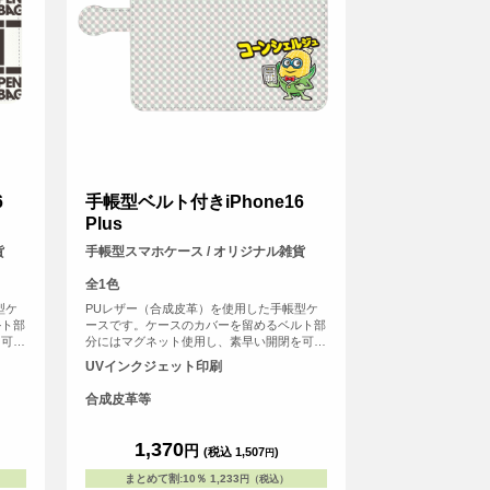
6
手帳型ベルト付きiPhone16
Plus
貨
手帳型スマホケース / オリジナル雑貨
全1色
型ケ
PUレザー（合成皮革）を使用した手帳型ケ
ルト部
ースです。ケースのカバーを留めるベルト部
を可能
分にはマグネット使用し、素早い開閉を可能
や身分
にしました。内側には交通系ICカードや身分
UVインクジェット印刷
トがは
証などが収納可能なカード用のスリットがは
いっています。
合成皮革等
1,370
円
(税込 1,507
)
円
まとめて割
:
10％
1,233
円（税込）