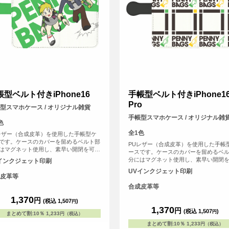
帳型ベルト付きiPhone16
手帳型ベルト付きiPhone1
Pro
型スマホケース / オリジナル雑貨
手帳型スマホケース / オリジナル雑
色
全1色
レザー（合成皮革）を使用した手帳型ケ
です。ケースのカバーを留めるベルト部
PUレザー（合成皮革）を使用した手帳
はマグネット使用し、素早い開閉を可能
ースです。ケースのカバーを留めるベ
ました。内側には交通系ICカードや身分
分にはマグネット使用し、素早い開閉
インクジェット印刷
どが収納可能なカード用のスリットがは
にしました。内側には交通系ICカード
UVインクジェット印刷
ています。
証などが収納可能なカード用のスリッ
皮革等
いっています。
合成皮革等
1,370
円
(税込 1,507
)
円
1,370
円
(税込 1,507
)
円
まとめて割
:
10％
1,233
円（税込）
まとめて割
:
10％
1,233
円（税込）