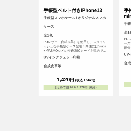
手帳型ベルト付きiPhone13
手帳
min
手帳型スマホケース / オリジナルスマホ
手帳
ケース
全1
全1色
PU
PUレザー（合成皮革）を使用し、スタイリ
ース
ッシュな手帳型ケース登場！内側にはSuica
部分
やPASMOなどの交通系ICカードを収納でき
能に
UV
るスリットがあります。ケースのカバーを留
どの
UVインクジェット印刷
めるベルト部分にマグネットを使用し、素早
用ス
合成
い開閉が可能です。
ト印
合成皮革等
面に
リン
1,420
お、
円
(税込 1,562
)
円
され
体を
まとめて割
:
10％
1,278
円（税込）
てお