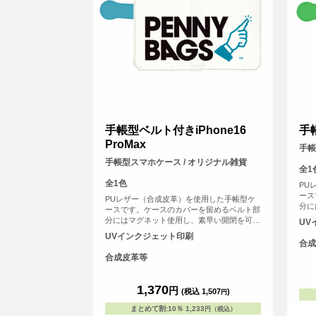
手帳型ベルト付きiPhone16
手
ProMax
手帳
手帳型スマホケース / オリジナル雑貨
全1
全1色
PU
ース
PUレザー（合成皮革）を使用した手帳型ケ
分に
ースです。ケースのカバーを留めるベルト部
にし
分にはマグネット使用し、素早い開閉を可能
UV
証な
にしました。内側には交通系ICカードや身分
UVインクジェット印刷
いっ
証などが収納可能なカード用のスリットがは
合成
いっています。
合成皮革等
1,370
円
(税込 1,507
)
円
まとめて割
:
10％
1,233
円（税込）