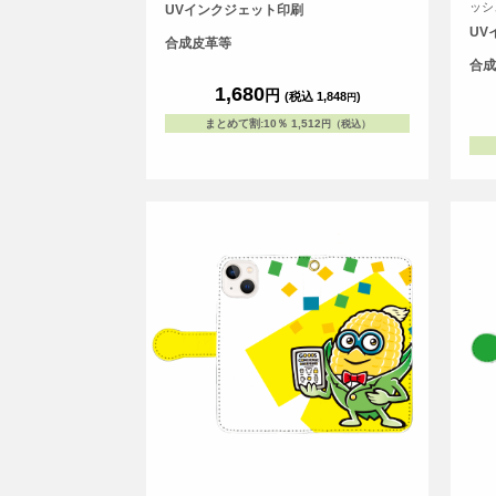
ッシ
UVインクジェット印刷
UV
合成皮革等
合成
1,680
円
(税込 1,848
)
円
まとめて割
:
10％
1,512
円（税込）