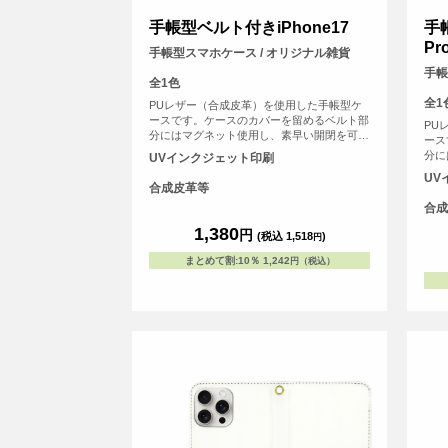
手帳型ベルト付きiPhone17
手
Pr
手帳型スマホケース / オリジナル雑貨
手帳
全1色
全1
PUレザー（合成皮革）を使用した手帳型ケ
ースです。ケースのカバーを留めるベルト部
PU
分にはマグネット使用し、素早い開閉を可能
ース
にしました。内側にはSuicaやPASMOなどの
分に
UVインクジェット印刷
交通系ICカード等を収納可能な、カード用ス
にし
UV
リットがございます。
交通
合成皮革等
リッ
合成
1,380
円
(税込 1,518
)
円
まとめて割
:
10％
1,242
円（税込）