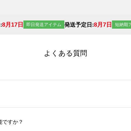
8月17日
8月7日
:
発送予定日:
即日発送アイテム
短納期
よくある質問
サイトからの受注生産にて承っております。デザインツールか
など、大口注文の場合は、サポートが担当する
エコバッグコンシ
ば多いほど、オンデマンドサービスよりも低価格で製作するこ
ップロードできるデータ形式は、JPG / PNG / AI / PS
能ですか？
やスマホで撮影した写真などもアップロード可能です。使用で