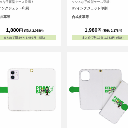
ュな手帳型ケース登場！
ッシュな手帳型ケース登場！
インクジェット印刷
UVインクジェット印刷
皮革等
合成皮革等
1,880
1,980
円
円
(税込 2,068
)
(税込 2,178
)
円
円
まとめて割
:
10％
1,692
まとめて割
:
10％
1,782
円（税込）
円（税込）