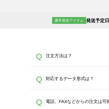
発送予定日
通常発送アイテム
Q
注文方法は？
オンデマンドサービスでは、
A
Q
対応するデータ形式は？
す。 30枚以上やシルク印刷
さい。製作する数量が多けれ
デザインツールで対応している画像ア
A
Q
電話、FAXなどからの注文は可
ズは、20MBです。デジカメ