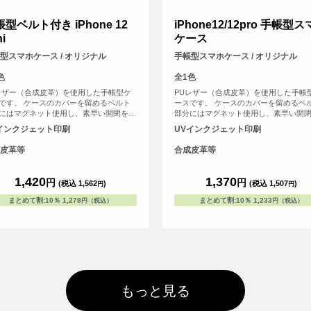
型ベルト付き iPhone 12
iPhone12/12pro 手帳型
i
ケース
型スマホケース / オリジナル
手帳型スマホケース / オリジナル
色
全1色
レザー（合成皮革）を使用した手帳型ケ
PUレザー（合成皮革）を使用した手帳
です。 ケースのカバーを留めるベルト
ースです。 ケースのカバーを留めるベ
にはマグネット使用し、素早い開閉を可
部分にはマグネット使用し、素早い開
しました。 内側にはSuicaやPASMOな
能にしました。 内側にはSuicaやPASM
インクジェット印刷
UVインクジェット印刷
交通系ICカード等を収納可能な、カード
どの交通系ICカード等を収納可能な、
リットがございます。 UVインクジェッ
用スリットがございます。 UVインクジ
皮革等
合成皮革等
刷でオリジナルのデザインをケースの表
ト印刷でオリジナルのデザインをケー
プリント可能。 ※ケースの内側にはプ
面にプリント可能。 ※ケースの内側に
トが出来ませんのでご注意ください な
リントが出来ませんのでご注意ください 
1,420
1,370
円
円
(税込 1,562
)
(税込 1,507
)
円
円
iPhone用の手帳型ケースは、内側に固定
お、iPhone用の手帳型ケースは、内側
たハードケース(白)にスマートフォン本
されたハードケース(白)にスマートフォ
まとめて割
:
10％
1,278
まとめて割
:
10％
1,233
円（税込）
円（税込）
はめ込んでお使いいただくタイプとなっ
体をはめ込んでお使いいただくタイプ
ります。
ております。
もっと見る