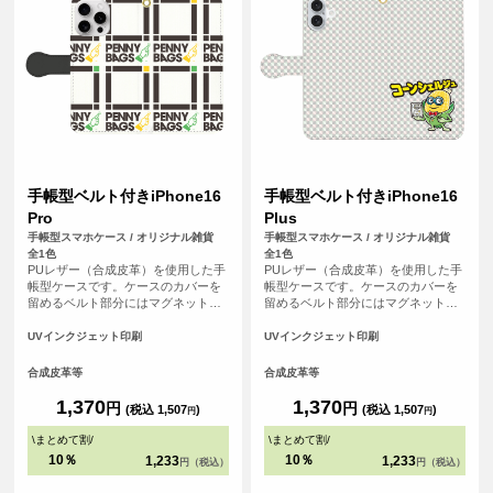
手帳型ベルト付きiPhone16
手帳型ベルト付きiPhone16
Pro
Plus
手帳型スマホケース / オリジナル雑貨
手帳型スマホケース / オリジナル雑貨
全1色
全1色
PUレザー（合成皮革）を使用した手
PUレザー（合成皮革）を使用した手
帳型ケースです。ケースのカバーを
帳型ケースです。ケースのカバーを
留めるベルト部分にはマグネット使
留めるベルト部分にはマグネット使
用し、素早い開閉を可能にしまし
用し、素早い開閉を可能にしまし
た。内側には交通系ICカードや身分
た。内側には交通系ICカードや身分
UVインクジェット印刷
UVインクジェット印刷
証などが収納可能なカード用のスリ
証などが収納可能なカード用のスリ
ットがはいっています。
ットがはいっています。
合成皮革等
合成皮革等
1,370
1,370
円
円
(税込 1,507
)
(税込 1,507
)
円
円
\
まとめて割
/
\
まとめて割
/
10％
10％
1,233
1,233
円（税込）
円（税込）