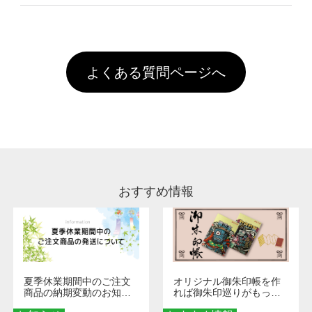
像(JPEG,PNG,GIF,PDF)に変換、またはAdobe
を塗布しており、短納期・低価格で商品をお届
文回数により会員ランク割引(最大5%)が適用
全国一律290円(税抜)です。また4,000円(税抜)
データ(AI,PSD)で保存して頂き、デザインツー
けするため、処理剤は塗布されたままの状態で
されます。※ログインしてからご注文頂いたも
A
以上のご注文で送料無料とさせて頂いておりま
ル上にアップロードをお願い致します。
出荷を行っております。処理剤自体は人体に無
のに限ります。(同じメールアドレスでご注文
す。「まとめて割」「ポイント」「ランク割
害な性質で、水洗いで落とすことが可能です。
頂いても、ログインがされていなければ、ラン
引」などによるお値引きで4,000円未満になる
お手数ですが、お客様ご自身にて着用前に落と
クにカウントがされません。
よくある質問ページへ
場合は送料がかかりますので、ご注意くださ
していただけますようお願いいたします。※1
い。
通常注文・直送機能でのご注文に関わらず、前
処理剤が残った状態でお届けとなる場合がござ
います。※2 濃色は淡色に比べ処理剤が目立ち
やすく、1回の水洗いでは落ちない場合があり
ます、徐々に軽減されますのでどうかご安心く
ださい。
おすすめ情報
夏季休業期間中のご注文
オリジナル御朱印帳を作
商品の納期変動のお知ら
れば御朱印巡りがもっと
せ
楽しくなる！1冊からオー