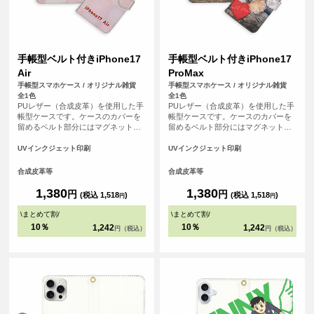
手帳型ベルト付きiPhone17
手帳型ベルト付きiPhone17
Air
ProMax
手帳型スマホケース / オリジナル雑貨
手帳型スマホケース / オリジナル雑貨
全1色
全1色
PUレザー（合成皮革）を使用した手
PUレザー（合成皮革）を使用した手
帳型ケースです。ケースのカバーを
帳型ケースです。ケースのカバーを
留めるベルト部分にはマグネット使
留めるベルト部分にはマグネット使
用し、素早い開閉を可能にしまし
用し、素早い開閉を可能にしまし
た。内側にはSuicaやPASMOなどの
た。内側にはSuicaやPASMOなどの
UVインクジェット印刷
UVインクジェット印刷
交通系ICカード等を収納可能な、カ
交通系ICカード等を収納可能な、カ
ード用スリットがございます。
ード用スリットがございます。
合成皮革等
合成皮革等
1,380
1,380
円
円
(税込 1,518
)
(税込 1,518
)
円
円
\
まとめて割
/
\
まとめて割
/
10％
10％
1,242
1,242
円（税込）
円（税込）