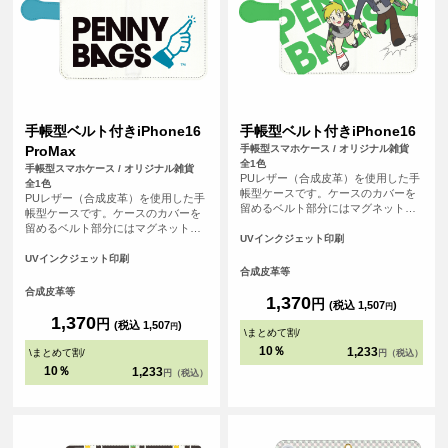
手帳型ベルト付きiPhone16
手帳型ベルト付きiPhone16
ProMax
手帳型スマホケース / オリジナル雑貨
全1色
手帳型スマホケース / オリジナル雑貨
PUレザー（合成皮革）を使用した手
全1色
帳型ケースです。ケースのカバーを
PUレザー（合成皮革）を使用した手
留めるベルト部分にはマグネット使
帳型ケースです。ケースのカバーを
用し、素早い開閉を可能にしまし
留めるベルト部分にはマグネット使
た。内側には交通系ICカードや身分
UVインクジェット印刷
用し、素早い開閉を可能にしまし
証などが収納可能なカード用のスリ
た。内側には交通系ICカードや身分
UVインクジェット印刷
ットがはいっています。
合成皮革等
証などが収納可能なカード用のスリ
ットがはいっています。
合成皮革等
1,370
円
(税込 1,507
)
円
1,370
円
(税込 1,507
)
円
\
まとめて割
/
10％
1,233
\
まとめて割
/
円（税込）
10％
1,233
円（税込）