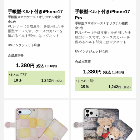
手帳型ベルト付きiPhone17
手帳型ベルト付きiPhone17
手帳型スマホケース / オリジナル雑貨
Pro
全1色
手帳型スマホケース / オリジナル雑貨
PUレザー（合成皮革）を使用した手
全1色
帳型ケースです。ケースのカバーを
PUレザー（合成皮革）を使用した手
留めるベルト部分にはマグネット使
帳型ケースです。ケースのカバーを
用し、素早い開閉を可能にしまし
留めるベルト部分にはマグネット使
た。内側にはSuicaやPASMOなどの
UVインクジェット印刷
用し、素早い開閉を可能にしまし
交通系ICカード等を収納可能な、カ
た。内側にはSuicaやPASMOなどの
UVインクジェット印刷
ード用スリットがございます。
合成皮革等
交通系ICカード等を収納可能な、カ
ード用スリットがございます。
合成皮革等
1,380
円
(税込 1,518
)
円
1,380
円
(税込 1,518
)
円
\
まとめて割
/
10％
1,242
\
まとめて割
/
円（税込）
10％
1,242
円（税込）