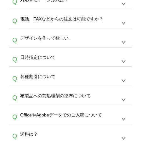
Q
生産にて承っております。デザインツールから
デザインの作成から決済まで完了できます。
デザインツールで対応している画像アップロー
30枚以上やシルク印刷など、大口注文の場合
A
電話、FAXなどからの注文は可能ですか？
Q
ドできるデータ形式は、JPG / PNG / AI / PSD /
は、サポートが担当する
エコバッグコンシェル
PDF 形式になります。データの最大サイズ
や
タンブラーコンシェル
をご利用ください。製
オンデマンドサービスでは、サイトからのご注
は、20MBです。デジカメやスマホで撮影した
作する数量が多ければ多いほど、オンデマンド
A
デザインを作って欲しい
Q
文のみ受け付けております。30個以上のご製
写真などもアップロード可能です。使用できな
サービスよりも低価格で製作することが可能で
作をお考えの方は、サポートが担当する
エコバ
い画像はエラーになります。（※ Illustratorか
す。
うまくデザインができない。印刷するデザイン
ッグコンシェル
や
タンブラーコンシェル
サービ
らの直接入稿には対応していません。AIで保存
A
日時指定について
Q
を作って欲しい。などの場合は、製作数量が
スをご利用頂ければ、電話やFAX、メールなど
し、デザインツールからアップロードして下さ
30個以上であれば、サポート担当が、デザイ
でご注文が可能です。
い）
恐れ入りますが、日時指定は承っておりませ
ン作成のお手伝いをすることが可能です。
エコ
A
各種割引について
Q
ん。発送後18時以降に配送業者・伝票番号を
バッグコンシェル
や
タンブラーコンシェル
サー
メールでお知らせいたしますので、直接配送業
ビスをご利用ください。(※ 30個以下の場合
【まとめて割】5枚以上でご注文枚数に応じて
者にご連絡いただき調整をお願い致します。
は、デザインツールをご利用ください)
A
布製品への前処理剤の塗布について
Q
カート内で自動的に割引(最大50%)が適用され
ます。 【付与ポイント】購入金額の1％が1ポ
【濃色インクジェット印刷による仕上がりの注
イントとして付与され、次回ご注文時に1ポイ
A
OfficeやAdobeデータでのご入稿について
Q
意点（前処理剤）】カラー生地（Tシャツのホ
ント＝1円としてお使いいただけます。ポイン
ワイト、トートバッグのナチュラル、ホワイト
トは発送完了の翌日に付与され、次回ご注文時
各種形式のデータを直接ご入稿することは出来
以外）のプリントは、濃色インクジェット印刷
からご利用頂けます。ポイントの有効期限は一
A
送料は？
Q
ません。いずれのデータも該当デザインのみ画
といって、プリントを定着させるための処理剤
年間です。【会員ランク】過去10カ月のご注