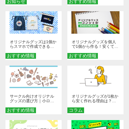
お知らせ
おすすめ情報
ダーメイドする魅力と選
び方
オリジナルグッズは1個か
オリジナルグッズを個人
らスマホで作成できる！
で1個から作る！安くて簡
旅行や遠征がもっと楽し
単なオンデマンド制作の
おすすめ情報
くなる巾着＆ポーチ活用
おすすめ情報
秘訣
術
サークル向けオリジナル
オリジナルグッズが1枚か
グッズの選び方｜小ロッ
ら安く作れる理由は？オ
ト・低予算で団結力を高
ンデマンド印刷の仕組み
おすすめ情報
める秘訣
コラム
とメリットを解説