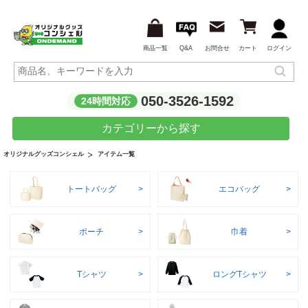
商品一覧
Q&A
お問合せ
カート
ログイン
050-3526-1592
24時間対応
カテゴリーから探す
アイテム一覧
オリジナルグッズコンシェル
トートバッグ
エコバッグ
ポーチ
巾着
Tシャツ
ロングTシャツ