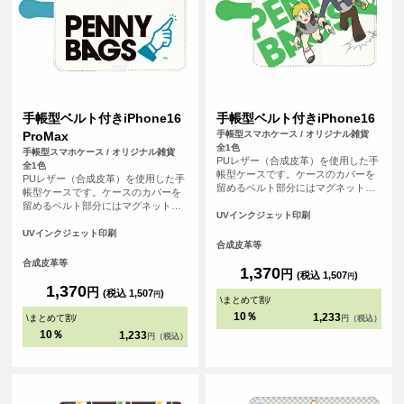
手帳型ベルト付きiPhone16
手帳型ベルト付きiPhone16
ProMax
手帳型スマホケース / オリジナル雑貨
全1色
手帳型スマホケース / オリジナル雑貨
PUレザー（合成皮革）を使用した手
全1色
帳型ケースです。ケースのカバーを
PUレザー（合成皮革）を使用した手
留めるベルト部分にはマグネット使
帳型ケースです。ケースのカバーを
用し、素早い開閉を可能にしまし
留めるベルト部分にはマグネット使
た。内側には交通系ICカードや身分
UVインクジェット印刷
用し、素早い開閉を可能にしまし
証などが収納可能なカード用のスリ
た。内側には交通系ICカードや身分
UVインクジェット印刷
ットがはいっています。
合成皮革等
証などが収納可能なカード用のスリ
ットがはいっています。
合成皮革等
1,370
円
(税込 1,507
)
円
1,370
円
(税込 1,507
)
円
\
まとめて割
/
10％
1,233
\
まとめて割
/
円（税込）
10％
1,233
円（税込）