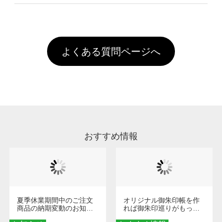
像(JPEG,PNG,GIF,PDF)に変換、またはAdobe
を塗布しており、短納期・低価格で商品をお届
文回数により会員ランク割引(最大5%)が適用
全国一律290円(税抜)です。また4,000円(税抜)
データ(AI,PSD)で保存して頂き、デザインツー
けするため、処理剤は塗布されたままの状態で
されます。※ログインしてからご注文頂いたも
A
以上のご注文で送料無料とさせて頂いておりま
ル上にアップロードをお願い致します。
出荷を行っております。処理剤自体は人体に無
のに限ります。(同じメールアドレスでご注文
す。「まとめて割」「ポイント」「ランク割
害な性質で、水洗いで落とすことが可能です。
頂いても、ログインがされていなければ、ラン
引」などによるお値引きで4,000円未満になる
お手数ですが、お客様ご自身にて着用前に落と
クにカウントがされません。
よくある質問ページへ
場合は送料がかかりますので、ご注意くださ
していただけますようお願いいたします。※1
い。
通常注文・直送機能でのご注文に関わらず、前
処理剤が残った状態でお届けとなる場合がござ
います。※2 濃色は淡色に比べ処理剤が目立ち
やすく、1回の水洗いでは落ちない場合があり
ます、徐々に軽減されますのでどうかご安心く
ださい。
おすすめ情報
夏季休業期間中のご注文
オリジナル御朱印帳を作
商品の納期変動のお知ら
れば御朱印巡りがもっと
せ
楽しくなる！1冊からオー