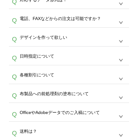
Q
生産にて承っております。デザインツールから
デザインの作成から決済まで完了できます。
デザインツールで対応している画像アップロー
30枚以上やシルク印刷など、大口注文の場合
A
電話、FAXなどからの注文は可能ですか？
Q
ドできるデータ形式は、JPG / PNG / AI / PSD /
は、サポートが担当する
エコバッグコンシェル
PDF 形式になります。データの最大サイズ
や
タンブラーコンシェル
をご利用ください。製
オンデマンドサービスでは、サイトからのご注
は、20MBです。デジカメやスマホで撮影した
作する数量が多ければ多いほど、オンデマンド
A
デザインを作って欲しい
Q
文のみ受け付けております。30個以上のご製
写真などもアップロード可能です。使用できな
サービスよりも低価格で製作することが可能で
作をお考えの方は、サポートが担当する
エコバ
い画像はエラーになります。（※ Illustratorか
す。
うまくデザインができない。印刷するデザイン
ッグコンシェル
や
タンブラーコンシェル
サービ
らの直接入稿には対応していません。AIで保存
A
日時指定について
Q
を作って欲しい。などの場合は、製作数量が
スをご利用頂ければ、電話やFAX、メールなど
し、デザインツールからアップロードして下さ
30個以上であれば、サポート担当が、デザイ
でご注文が可能です。
い）
恐れ入りますが、日時指定は承っておりませ
ン作成のお手伝いをすることが可能です。
エコ
A
各種割引について
Q
ん。発送後18時以降に配送業者・伝票番号を
バッグコンシェル
や
タンブラーコンシェル
サー
メールでお知らせいたしますので、直接配送業
ビスをご利用ください。(※ 30個以下の場合
【まとめて割】5枚以上でご注文枚数に応じて
者にご連絡いただき調整をお願い致します。
は、デザインツールをご利用ください)
A
布製品への前処理剤の塗布について
Q
カート内で自動的に割引(最大50%)が適用され
ます。 【付与ポイント】購入金額の1％が1ポ
【濃色インクジェット印刷による仕上がりの注
イントとして付与され、次回ご注文時に1ポイ
A
OfficeやAdobeデータでのご入稿について
Q
意点（前処理剤）】カラー生地（Tシャツのホ
ント＝1円としてお使いいただけます。ポイン
ワイト、トートバッグのナチュラル、ホワイト
トは発送完了の翌日に付与され、次回ご注文時
各種形式のデータを直接ご入稿することは出来
以外）のプリントは、濃色インクジェット印刷
からご利用頂けます。ポイントの有効期限は一
A
送料は？
Q
ません。いずれのデータも該当デザインのみ画
といって、プリントを定着させるための処理剤
年間です。【会員ランク】過去10カ月のご注