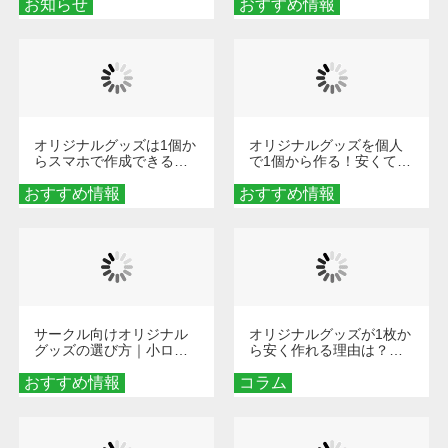
お知らせ
おすすめ情報
ダーメイドする魅力と選
び方
オリジナルグッズは1個か
オリジナルグッズを個人
らスマホで作成できる！
で1個から作る！安くて簡
旅行や遠征がもっと楽し
単なオンデマンド制作の
おすすめ情報
くなる巾着＆ポーチ活用
おすすめ情報
秘訣
術
サークル向けオリジナル
オリジナルグッズが1枚か
グッズの選び方｜小ロッ
ら安く作れる理由は？オ
ト・低予算で団結力を高
ンデマンド印刷の仕組み
おすすめ情報
める秘訣
コラム
とメリットを解説