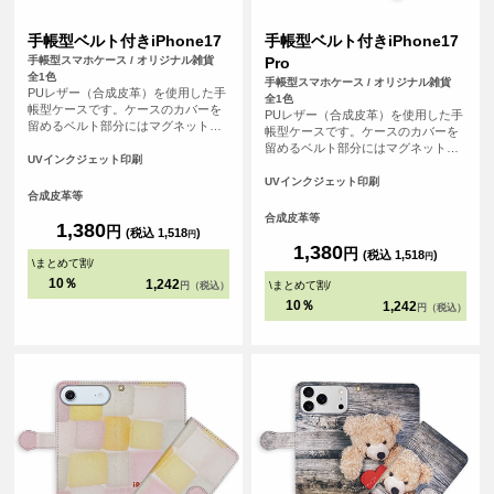
手帳型ベルト付きiPhone17
手帳型ベルト付きiPhone17
手帳型スマホケース / オリジナル雑貨
Pro
全1色
手帳型スマホケース / オリジナル雑貨
PUレザー（合成皮革）を使用した手
全1色
帳型ケースです。ケースのカバーを
PUレザー（合成皮革）を使用した手
留めるベルト部分にはマグネット使
帳型ケースです。ケースのカバーを
用し、素早い開閉を可能にしまし
留めるベルト部分にはマグネット使
た。内側にはSuicaやPASMOなどの
UVインクジェット印刷
用し、素早い開閉を可能にしまし
交通系ICカード等を収納可能な、カ
た。内側にはSuicaやPASMOなどの
UVインクジェット印刷
ード用スリットがございます。
合成皮革等
交通系ICカード等を収納可能な、カ
ード用スリットがございます。
合成皮革等
1,380
円
(税込 1,518
)
円
1,380
円
(税込 1,518
)
円
\
まとめて割
/
10％
1,242
\
まとめて割
/
円（税込）
10％
1,242
円（税込）