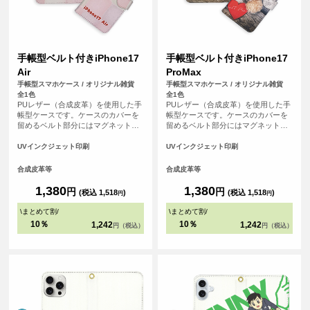
手帳型ベルト付きiPhone17
手帳型ベルト付きiPhone17
Air
ProMax
手帳型スマホケース / オリジナル雑貨
手帳型スマホケース / オリジナル雑貨
全1色
全1色
PUレザー（合成皮革）を使用した手
PUレザー（合成皮革）を使用した手
帳型ケースです。ケースのカバーを
帳型ケースです。ケースのカバーを
留めるベルト部分にはマグネット使
留めるベルト部分にはマグネット使
用し、素早い開閉を可能にしまし
用し、素早い開閉を可能にしまし
た。内側にはSuicaやPASMOなどの
た。内側にはSuicaやPASMOなどの
UVインクジェット印刷
UVインクジェット印刷
交通系ICカード等を収納可能な、カ
交通系ICカード等を収納可能な、カ
ード用スリットがございます。
ード用スリットがございます。
合成皮革等
合成皮革等
1,380
1,380
円
円
(税込 1,518
)
(税込 1,518
)
円
円
\
まとめて割
/
\
まとめて割
/
10％
10％
1,242
1,242
円（税込）
円（税込）