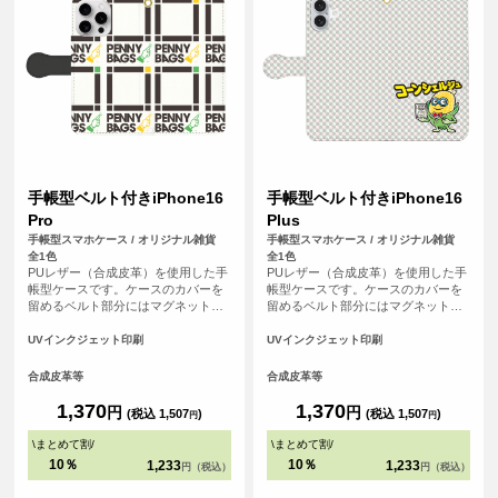
手帳型ベルト付きiPhone16
手帳型ベルト付きiPhone16
Pro
Plus
手帳型スマホケース / オリジナル雑貨
手帳型スマホケース / オリジナル雑貨
全1色
全1色
PUレザー（合成皮革）を使用した手
PUレザー（合成皮革）を使用した手
帳型ケースです。ケースのカバーを
帳型ケースです。ケースのカバーを
留めるベルト部分にはマグネット使
留めるベルト部分にはマグネット使
用し、素早い開閉を可能にしまし
用し、素早い開閉を可能にしまし
た。内側には交通系ICカードや身分
た。内側には交通系ICカードや身分
UVインクジェット印刷
UVインクジェット印刷
証などが収納可能なカード用のスリ
証などが収納可能なカード用のスリ
ットがはいっています。
ットがはいっています。
合成皮革等
合成皮革等
1,370
1,370
円
円
(税込 1,507
)
(税込 1,507
)
円
円
\
まとめて割
/
\
まとめて割
/
10％
10％
1,233
1,233
円（税込）
円（税込）