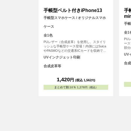
手帳型ベルト付きiPhone13
手帳
min
手帳型スマホケース / オリジナルスマホ
手帳
ケース
全1
全1色
PU
PUレザー（合成皮革）を使用し、スタイリ
ース
ッシュな手帳型ケース登場！内側にはSuica
部分
やPASMOなどの交通系ICカードを収納でき
能に
UV
るスリットがあります。ケースのカバーを留
どの
UVインクジェット印刷
めるベルト部分にマグネットを使用し、素早
用ス
合成
い開閉が可能です。
ト印
合成皮革等
面に
リン
1,420
お、
円
(税込 1,562
)
円
され
体を
まとめて割
:
10％
1,278
円（税込）
てお