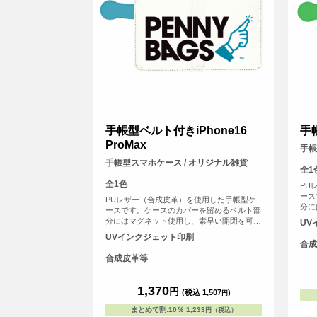
手帳型ベルト付きiPhone16
手
ProMax
手帳
手帳型スマホケース / オリジナル雑貨
全1
全1色
PU
ース
PUレザー（合成皮革）を使用した手帳型ケ
分に
ースです。ケースのカバーを留めるベルト部
にし
分にはマグネット使用し、素早い開閉を可能
UV
証な
にしました。内側には交通系ICカードや身分
UVインクジェット印刷
いっ
証などが収納可能なカード用のスリットがは
合成
いっています。
合成皮革等
1,370
円
(税込 1,507
)
円
まとめて割
:
10％
1,233
円（税込）