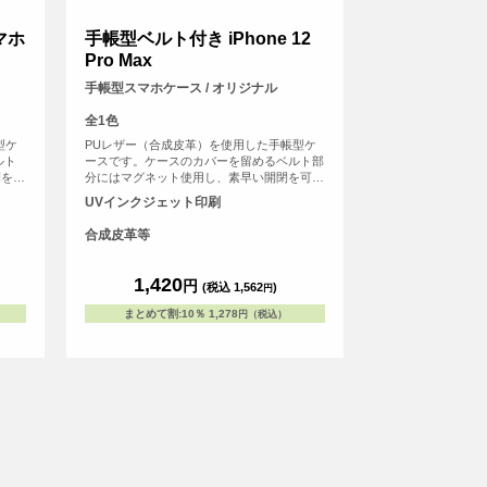
スマホ
手帳型ベルト付き iPhone 12
Pro Max
手帳型スマホケース / オリジナル
全1色
型ケ
PUレザー（合成皮革）を使用した手帳型ケ
ルト
ースです。ケースのカバーを留めるベルト部
閉を可
分にはマグネット使用し、素早い開閉を可能
Oな
にしました。内側にはSuicaやPASMOなどの
UVインクジェット印刷
カード
交通系ICカード等を収納可能な、カード用ス
ェッ
リットがございます。UVインクジェット印
合成皮革等
スの表
刷でオリジナルのデザインをケースの表面に
はプ
プリント可能。※ケースの内側にはプリント
な
が出来ませんのでご注意くださいなお、
1,420
円
(税込 1,562
)
円
に固定
iPhone用の手帳型ケースは、内側に固定され
ン本
たハードケース(白)にスマートフォン本体を
まとめて割
:
10％
1,278
円（税込）
となっ
はめ込んでお使いいただくタイプとなってお
ります。