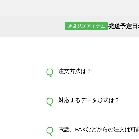
発送予定日
通常発送アイテム
Q
注文方法は？
オンデマンドサービスでは、
A
Q
対応するデータ形式は？
す。 30枚以上やシルク印刷
さい。製作する数量が多けれ
デザインツールで対応している画像ア
A
Q
電話、FAXなどからの注文は可
ズは、20MBです。デジカメ