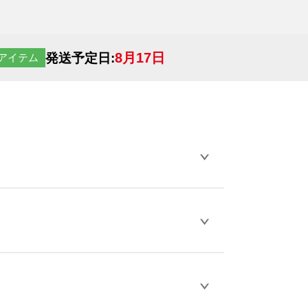
8月17日
発送予定日:
アイテム
らデザインの作成から決済まで完了できま
ェル
や
タンブラーコンシェル
をご利用くだ
とが可能です。
D / PDF 形式になります。データの最大サイ
きない画像はエラーになります。（※