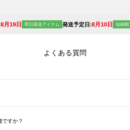
8月19日
8月10日
:
発送予定日:
即日発送アイテム
短納期
よくある質問
サイトからの受注生産にて承っております。デザインツールか
など、大口注文の場合は、サポートが担当する
エコバッグコンシ
ば多いほど、オンデマンドサービスよりも低価格で製作するこ
ップロードできるデータ形式は、JPG / PNG / AI / PS
能ですか？
やスマホで撮影した写真などもアップロード可能です。使用で