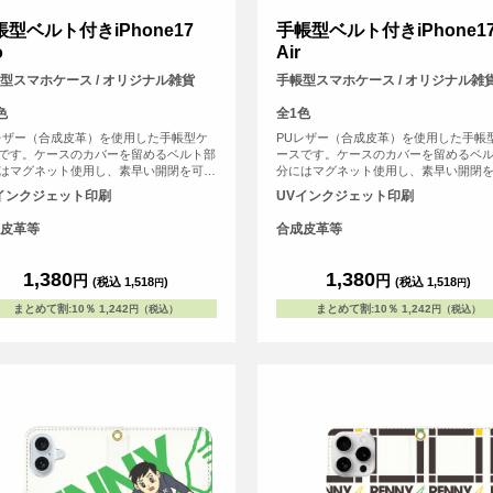
帳型ベルト付きiPhone17
手帳型ベルト付きiPhone1
o
Air
型スマホケース / オリジナル雑貨
手帳型スマホケース / オリジナル雑
色
全1色
レザー（合成皮革）を使用した手帳型ケ
PUレザー（合成皮革）を使用した手帳
です。ケースのカバーを留めるベルト部
ースです。ケースのカバーを留めるベ
はマグネット使用し、素早い開閉を可能
分にはマグネット使用し、素早い開閉
ました。内側にはSuicaやPASMOなどの
にしました。内側にはSuicaやPASMO
インクジェット印刷
UVインクジェット印刷
系ICカード等を収納可能な、カード用ス
交通系ICカード等を収納可能な、カー
トがございます。
リットがございます。
皮革等
合成皮革等
1,380
1,380
円
円
(税込 1,518
)
(税込 1,518
)
円
円
まとめて割
:
10％
1,242
まとめて割
:
10％
1,242
円（税込）
円（税込）