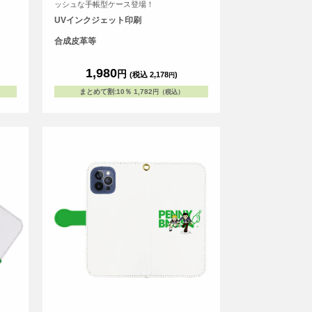
ッシュな手帳型ケース登場！
UVインクジェット印刷
合成皮革等
1,980
円
(税込 2,178
)
円
まとめて割
:
10％
1,782
円（税込）