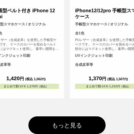
型ベルト付き iPhone 12
iPhone12/12pro 手帳型
i
ケース
型スマホケース / オリジナル
手帳型スマホケース / オリジナル
色
全1色
レザー（合成皮革）を使用した手帳型ケ
PUレザー（合成皮革）を使用した手帳
です。 ケースのカバーを留めるベルト
ースです。 ケースのカバーを留めるベ
にはマグネット使用し、素早い開閉を可
部分にはマグネット使用し、素早い開
しました。 内側にはSuicaやPASMOな
能にしました。 内側にはSuicaやPASM
インクジェット印刷
UVインクジェット印刷
交通系ICカード等を収納可能な、カード
どの交通系ICカード等を収納可能な、
リットがございます。 UVインクジェッ
用スリットがございます。 UVインクジ
皮革等
合成皮革等
刷でオリジナルのデザインをケースの表
ト印刷でオリジナルのデザインをケー
プリント可能。 ※ケースの内側にはプ
面にプリント可能。 ※ケースの内側に
トが出来ませんのでご注意ください な
リントが出来ませんのでご注意ください 
1,420
1,370
円
円
(税込 1,562
)
(税込 1,507
)
円
円
iPhone用の手帳型ケースは、内側に固定
お、iPhone用の手帳型ケースは、内側
たハードケース(白)にスマートフォン本
されたハードケース(白)にスマートフォ
まとめて割
:
10％
1,278
まとめて割
:
10％
1,233
円（税込）
円（税込）
はめ込んでお使いいただくタイプとなっ
体をはめ込んでお使いいただくタイプ
ります。
ております。
もっと見る