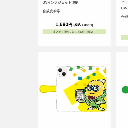
ッシ
UVインクジェット印刷
UV
合成皮革等
合成
1,680
円
(税込 1,848
)
円
まとめて割
:
10％
1,512
円（税込）