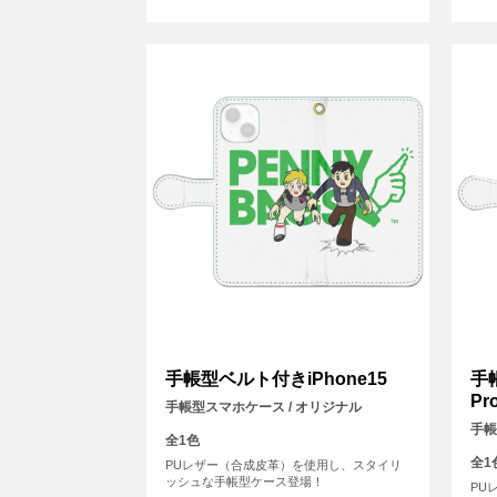
手帳型ベルト付きiPhone15
手
Pr
手帳型スマホケース / オリジナル
手帳
全1色
全1
PUレザー（合成皮革）を使用し、スタイリ
ッシュな手帳型ケース登場！
PU