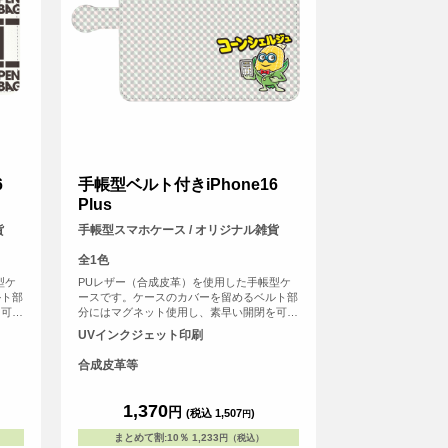
6
手帳型ベルト付きiPhone16
Plus
貨
手帳型スマホケース / オリジナル雑貨
全1色
型ケ
PUレザー（合成皮革）を使用した手帳型ケ
ルト部
ースです。ケースのカバーを留めるベルト部
を可能
分にはマグネット使用し、素早い開閉を可能
や身分
にしました。内側には交通系ICカードや身分
UVインクジェット印刷
トがは
証などが収納可能なカード用のスリットがは
いっています。
合成皮革等
1,370
円
(税込 1,507
)
円
まとめて割
:
10％
1,233
円（税込）