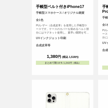
手帳型ベルト付きiPhone17
手
Pr
手帳型スマホケース / オリジナル雑貨
手帳
全1色
全1
PUレザー（合成皮革）を使用した手帳型ケ
ースです。ケースのカバーを留めるベルト部
PU
分にはマグネット使用し、素早い開閉を可能
ース
にしました。内側にはSuicaやPASMOなどの
分に
UVインクジェット印刷
交通系ICカード等を収納可能な、カード用ス
にし
UV
リットがございます。
交通
合成皮革等
リッ
合成
1,380
円
(税込 1,518
)
円
まとめて割
:
10％
1,242
円（税込）