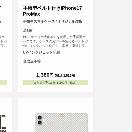
7
手帳型ベルト付きiPhone17
ProMax
貨
手帳型スマホケース / オリジナル雑貨
全1色
型ケ
PUレザー（合成皮革）を使用した手帳型ケ
ルト部
ースです。ケースのカバーを留めるベルト部
を可能
分にはマグネット使用し、素早い開閉を可能
などの
にしました。内側にはSuicaやPASMOなどの
UVインクジェット印刷
ド用ス
交通系ICカード等を収納可能な、カード用ス
リットがございます。
合成皮革等
1,380
円
(税込 1,518
)
円
まとめて割
:
10％
1,242
円（税込）