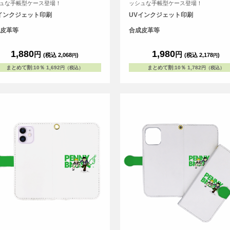
ュな手帳型ケース登場！
ッシュな手帳型ケース登場！
インクジェット印刷
UVインクジェット印刷
皮革等
合成皮革等
1,880
1,980
円
円
(税込 2,068
)
(税込 2,178
)
円
円
まとめて割
:
10％
1,692
まとめて割
:
10％
1,782
円（税込）
円（税込）