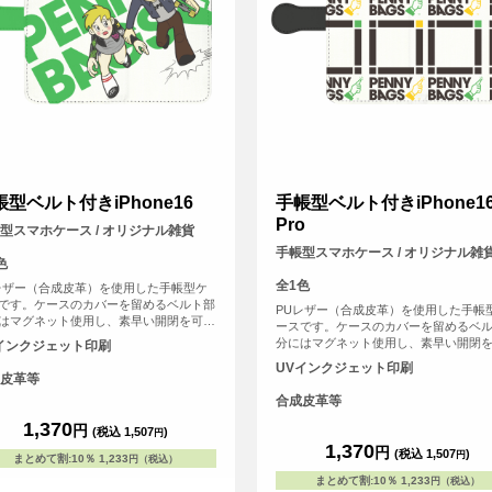
帳型ベルト付きiPhone16
手帳型ベルト付きiPhone1
Pro
型スマホケース / オリジナル雑貨
手帳型スマホケース / オリジナル雑
色
全1色
レザー（合成皮革）を使用した手帳型ケ
です。ケースのカバーを留めるベルト部
PUレザー（合成皮革）を使用した手帳
はマグネット使用し、素早い開閉を可能
ースです。ケースのカバーを留めるベ
ました。内側には交通系ICカードや身分
分にはマグネット使用し、素早い開閉
インクジェット印刷
どが収納可能なカード用のスリットがは
にしました。内側には交通系ICカード
UVインクジェット印刷
ています。
証などが収納可能なカード用のスリッ
皮革等
いっています。
合成皮革等
1,370
円
(税込 1,507
)
円
1,370
円
(税込 1,507
)
円
まとめて割
:
10％
1,233
円（税込）
まとめて割
:
10％
1,233
円（税込）