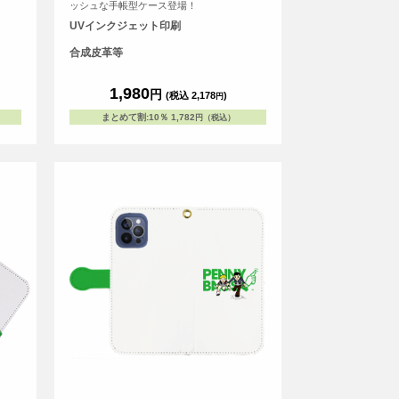
ッシュな手帳型ケース登場！
UVインクジェット印刷
合成皮革等
1,980
円
(税込 2,178
)
円
まとめて割
:
10％
1,782
円（税込）