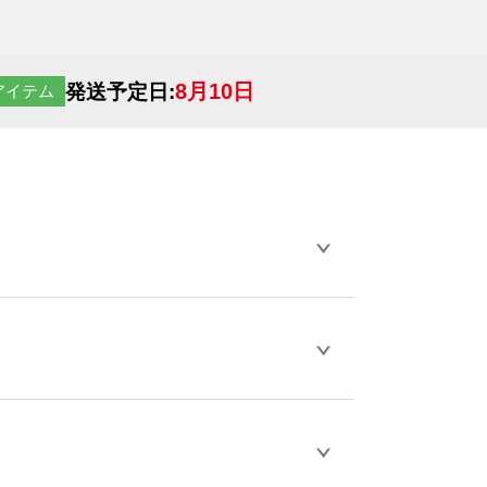
8月10日
発送予定日:
アイテム
らデザインの作成から決済まで完了できま
ェル
や
タンブラーコンシェル
をご利用くだ
とが可能です。
D / PDF 形式になります。データの最大サイ
きない画像はエラーになります。（※