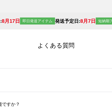
8月17日
8月7日
:
発送予定日:
即日発送アイテム
短納期
よくある質問
サイトからの受注生産にて承っております。デザインツールか
など、大口注文の場合は、サポートが担当する
エコバッグコンシ
ば多いほど、オンデマンドサービスよりも低価格で製作するこ
ップロードできるデータ形式は、JPG / PNG / AI / PS
能ですか？
やスマホで撮影した写真などもアップロード可能です。使用で