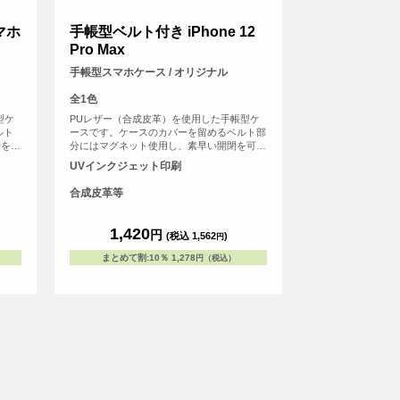
スマホ
手帳型ベルト付き iPhone 12
Pro Max
手帳型スマホケース / オリジナル
全1色
型ケ
PUレザー（合成皮革）を使用した手帳型ケ
ルト
ースです。ケースのカバーを留めるベルト部
閉を可
分にはマグネット使用し、素早い開閉を可能
Oな
にしました。内側にはSuicaやPASMOなどの
UVインクジェット印刷
カード
交通系ICカード等を収納可能な、カード用ス
ェッ
リットがございます。UVインクジェット印
合成皮革等
スの表
刷でオリジナルのデザインをケースの表面に
はプ
プリント可能。※ケースの内側にはプリント
な
が出来ませんのでご注意くださいなお、
1,420
円
(税込 1,562
)
円
に固定
iPhone用の手帳型ケースは、内側に固定され
ン本
たハードケース(白)にスマートフォン本体を
まとめて割
:
10％
1,278
円（税込）
となっ
はめ込んでお使いいただくタイプとなってお
ります。