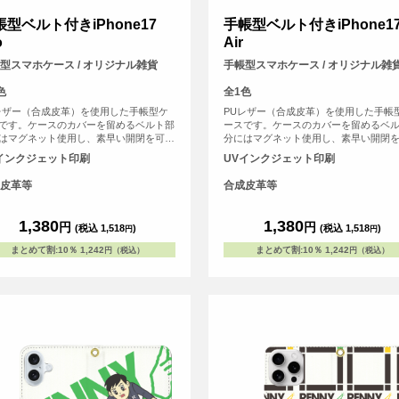
帳型ベルト付きiPhone17
手帳型ベルト付きiPhone1
o
Air
型スマホケース / オリジナル雑貨
手帳型スマホケース / オリジナル雑
色
全1色
レザー（合成皮革）を使用した手帳型ケ
PUレザー（合成皮革）を使用した手帳
です。ケースのカバーを留めるベルト部
ースです。ケースのカバーを留めるベ
はマグネット使用し、素早い開閉を可能
分にはマグネット使用し、素早い開閉
ました。内側にはSuicaやPASMOなどの
にしました。内側にはSuicaやPASMO
インクジェット印刷
UVインクジェット印刷
系ICカード等を収納可能な、カード用ス
交通系ICカード等を収納可能な、カー
トがございます。
リットがございます。
皮革等
合成皮革等
1,380
1,380
円
円
(税込 1,518
)
(税込 1,518
)
円
円
まとめて割
:
10％
1,242
まとめて割
:
10％
1,242
円（税込）
円（税込）