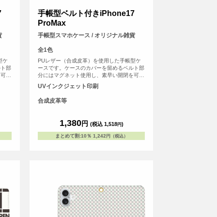
7
手帳型ベルト付きiPhone17
ProMax
貨
手帳型スマホケース / オリジナル雑貨
全1色
型ケ
PUレザー（合成皮革）を使用した手帳型ケ
ルト部
ースです。ケースのカバーを留めるベルト部
を可能
分にはマグネット使用し、素早い開閉を可能
などの
にしました。内側にはSuicaやPASMOなどの
UVインクジェット印刷
ド用ス
交通系ICカード等を収納可能な、カード用ス
リットがございます。
合成皮革等
1,380
円
(税込 1,518
)
円
まとめて割
:
10％
1,242
円（税込）