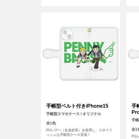
手帳型ベルト付きiPhone15
手
Pr
手帳型スマホケース / オリジナル
手帳
全1色
全1
PUレザー（合成皮革）を使用し、スタイリ
ッシュな手帳型ケース登場！
PU