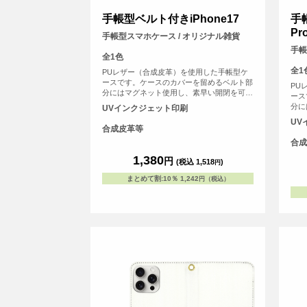
手帳型ベルト付きiPhone17
手
Pr
手帳型スマホケース / オリジナル雑貨
手帳
全1色
全1
PUレザー（合成皮革）を使用した手帳型ケ
ースです。ケースのカバーを留めるベルト部
PU
分にはマグネット使用し、素早い開閉を可能
ース
にしました。内側にはSuicaやPASMOなどの
分に
UVインクジェット印刷
交通系ICカード等を収納可能な、カード用ス
にし
UV
リットがございます。
交通
合成皮革等
リッ
合成
1,380
円
(税込 1,518
)
円
まとめて割
:
10％
1,242
円（税込）