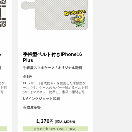
6
手帳型ベルト付きiPhone16
Plus
貨
手帳型スマホケース / オリジナル雑貨
全1色
型ケ
PUレザー（合成皮革）を使用した手帳型ケ
ルト部
ースです。ケースのカバーを留めるベルト部
を可能
分にはマグネット使用し、素早い開閉を可能
や身分
にしました。内側には交通系ICカードや身分
UVインクジェット印刷
トがは
証などが収納可能なカード用のスリットがは
いっています。
合成皮革等
1,370
円
(税込 1,507
)
円
まとめて割
:
10％
1,233
円（税込）