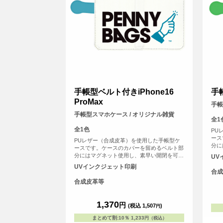
手帳型ベルト付きiPhone16
手
ProMax
手帳
手帳型スマホケース / オリジナル雑貨
全1
全1色
PU
ース
PUレザー（合成皮革）を使用した手帳型ケ
分に
ースです。ケースのカバーを留めるベルト部
にし
分にはマグネット使用し、素早い開閉を可能
UV
証な
にしました。内側には交通系ICカードや身分
UVインクジェット印刷
いっ
証などが収納可能なカード用のスリットがは
合成
いっています。
合成皮革等
1,370
円
(税込 1,507
)
円
まとめて割
:
10％
1,233
円（税込）