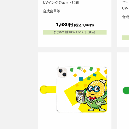
ッシ
UVインクジェット印刷
UV
合成皮革等
合成
1,680
円
(税込 1,848
)
円
まとめて割
:
10％
1,512
円（税込）