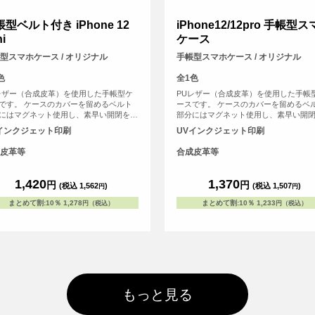
型ベルト付き iPhone 12
iPhone12/12pro 手帳型
i
ケース
型スマホケース / オリジナル
手帳型スマホケース / オリジナル
色
全1色
レザー（合成皮革）を使用した手帳型ケ
PUレザー（合成皮革）を使用した手帳
です。 ケースのカバーを留めるベルト
ースです。 ケースのカバーを留めるベ
にはマグネット使用し、素早い開閉を可
部分にはマグネット使用し、素早い開
しました。 内側にはSuicaやPASMOな
能にしました。 内側にはSuicaやPASM
インクジェット印刷
UVインクジェット印刷
交通系ICカード等を収納可能な、カード
どの交通系ICカード等を収納可能な、
リットがございます。 UVインクジェッ
用スリットがございます。 UVインクジ
皮革等
合成皮革等
刷でオリジナルのデザインをケースの表
ト印刷でオリジナルのデザインをケー
プリント可能。 ※ケースの内側にはプ
面にプリント可能。 ※ケースの内側に
トが出来ませんのでご注意ください な
リントが出来ませんのでご注意ください 
1,420
1,370
円
円
(税込 1,562
)
(税込 1,507
)
円
円
iPhone用の手帳型ケースは、内側に固定
お、iPhone用の手帳型ケースは、内側
たハードケース(白)にスマートフォン本
されたハードケース(白)にスマートフォ
まとめて割
:
10％
1,278
まとめて割
:
10％
1,233
円（税込）
円（税込）
はめ込んでお使いいただくタイプとなっ
体をはめ込んでお使いいただくタイプ
ります。
ております。
もっと見る