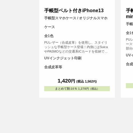
手帳型ベルト付きiPhone13
手帳
min
手帳型スマホケース / オリジナルスマホ
手帳
ケース
全1
全1色
PU
PUレザー（合成皮革）を使用し、スタイリ
ース
ッシュな手帳型ケース登場！内側にはSuica
部分
やPASMOなどの交通系ICカードを収納でき
能に
UV
るスリットがあります。ケースのカバーを留
どの
UVインクジェット印刷
めるベルト部分にマグネットを使用し、素早
用ス
合成
い開閉が可能です。
ト印
合成皮革等
面に
リン
1,420
お、
円
(税込 1,562
)
円
され
体を
まとめて割
:
10％
1,278
円（税込）
てお