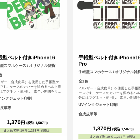
帳型ベルト付きiPhone16
手帳型ベルト付きiPhone1
Pro
型スマホケース / オリジナル雑貨
手帳型スマホケース / オリジナル雑
色
全1色
レザー（合成皮革）を使用した手帳型ケ
です。ケースのカバーを留めるベルト部
PUレザー（合成皮革）を使用した手帳
はマグネット使用し、素早い開閉を可能
ースです。ケースのカバーを留めるベ
ました。内側には交通系ICカードや身分
分にはマグネット使用し、素早い開閉
インクジェット印刷
どが収納可能なカード用のスリットがは
にしました。内側には交通系ICカード
UVインクジェット印刷
ています。
証などが収納可能なカード用のスリッ
皮革等
いっています。
合成皮革等
1,370
円
(税込 1,507
)
円
1,370
円
(税込 1,507
)
円
まとめて割
:
10％
1,233
円（税込）
まとめて割
:
10％
1,233
円（税込）