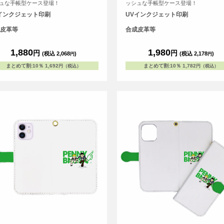
ュな手帳型ケース登場！
ッシュな手帳型ケース登場！
インクジェット印刷
UVインクジェット印刷
皮革等
合成皮革等
1,880
1,980
円
円
(税込 2,068
)
(税込 2,178
)
円
円
まとめて割
:
10％
1,692
まとめて割
:
10％
1,782
円（税込）
円（税込）