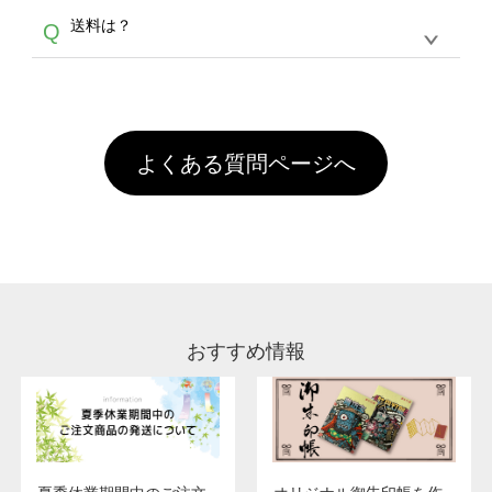
各種形式のデータを直接ご入稿することは出来
以外）のプリントは、濃色インクジェット印刷
からご利用頂けます。ポイントの有効期限は一
A
送料は？
Q
ません。いずれのデータも該当デザインのみ画
といって、プリントを定着させるための処理剤
年間です。【会員ランク】過去10カ月のご注
像(JPEG,PNG,GIF,PDF)に変換、またはAdobe
を塗布しており、短納期・低価格で商品をお届
文回数により会員ランク割引(最大5%)が適用
全国一律290円(税抜)です。また4,000円(税抜)
データ(AI,PSD)で保存して頂き、デザインツー
けするため、処理剤は塗布されたままの状態で
されます。※ログインしてからご注文頂いたも
A
以上のご注文で送料無料とさせて頂いておりま
ル上にアップロードをお願い致します。
出荷を行っております。処理剤自体は人体に無
のに限ります。(同じメールアドレスでご注文
す。「まとめて割」「ポイント」「ランク割
害な性質で、水洗いで落とすことが可能です。
頂いても、ログインがされていなければ、ラン
引」などによるお値引きで4,000円未満になる
お手数ですが、お客様ご自身にて着用前に落と
クにカウントがされません。
よくある質問ページへ
場合は送料がかかりますので、ご注意くださ
していただけますようお願いいたします。※1
い。
通常注文・直送機能でのご注文に関わらず、前
処理剤が残った状態でお届けとなる場合がござ
います。※2 濃色は淡色に比べ処理剤が目立ち
やすく、1回の水洗いでは落ちない場合があり
ます、徐々に軽減されますのでどうかご安心く
ださい。
おすすめ情報