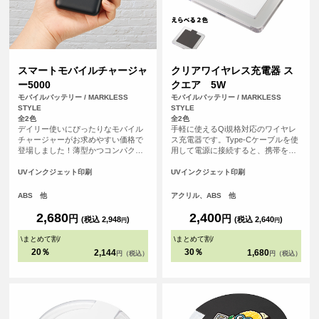
スマートモバイルチャージャ
クリアワイヤレス充電器 ス
ー5000
クエア 5W
モバイルバッテリー / MARKLESS
モバイルバッテリー / MARKLESS
STYLE
STYLE
全2色
全2色
デイリー使いにぴったりなモバイル
手軽に使えるQi規格対応のワイヤレ
チャージャーがお求めやすい価格で
ス充電器です。Type-Cケーブルを使
登場しました！薄型かつコンパクト
用して電源に接続すると、携帯を置
なサイズ感で約110gと軽量なため、
くだけで充電できます。充電中には
持ち運びに便利です。側面には残量
青いライトが輝き、外側のアクリル
UVインクジェット印刷
UVインクジェット印刷
表示LEDライトがついており、簡単
素材が光を効果的に反射。PC環境を
に残量の確認ができる仕様です。ま
美しく彩ります。
ABS 他
アクリル、ABS 他
た出力用USBポートは2口搭載されて
いるため、2台同時充電も可能です。
2,680
2,400
円
円
(税込 2,948
)
(税込 2,640
)
円
円
<br> ※本製品はケーブルは付属して
おりません。お手持ちのケーブルを
\
まとめて割
/
\
まとめて割
/
ご使用ください。
20％
30％
2,144
1,680
円（税込）
円（税込）