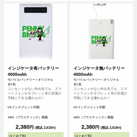
テムです。
インジケータ有バッテリー
インジケータ無バッテリー
4000mAh
4000mAh
モバイルバッテリー / オリジナル
モバイルバッテリー / オリジナル
全1色
全1色
コンセントがない外出先でも、スマ
コンセントがない外出先でも、スマ
ートフォンやタブレット等の充電が
ートフォンやタブレット等の充電が
手軽にできる優れもの！
手軽にできる優れもの！
UVインクジェット印刷
UVインクジェット印刷
ABS（プラスティック）樹脂
ABS（プラスティック）樹脂
2,380
2,380
円
円
(税込 2,618
)
(税込 2,618
)
円
円
\
まとめて割
/
\
まとめて割
/