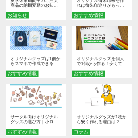
夏季休業期間中のご注文
オリジナル御朱印帳を作
商品の納期変動のお知ら
れば御朱印巡りがもっと
せ
楽しくなる！1冊からオー
お知らせ
おすすめ情報
ダーメイドする魅力と選
び方
オリジナルグッズは1個か
オリジナルグッズを個人
らスマホで作成できる！
で1個から作る！安くて簡
旅行や遠征がもっと楽し
単なオンデマンド制作の
おすすめ情報
くなる巾着＆ポーチ活用
おすすめ情報
秘訣
術
サークル向けオリジナル
オリジナルグッズが1枚か
グッズの選び方｜小ロッ
ら安く作れる理由は？オ
ト・低予算で団結力を高
ンデマンド印刷の仕組み
おすすめ情報
める秘訣
コラム
とメリットを解説