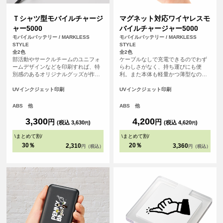
Ｔシャツ型モバイルチャージ
マグネット対応ワイヤレスモ
ャー5000
バイルチャージャー5000
モバイルバッテリー / MARKLESS
モバイルバッテリー / MARKLESS
STYLE
STYLE
全2色
全2色
部活動やサークルチームのユニフォ
ケーブルなしで充電できるのでわず
ームデザインなどを印刷すれば、特
らわしさがなく、持ち運びにも便
別感のあるオリジナルグッズが作れ
利。また本体も軽量かつ薄型なの
ます。 学校の卒業記念品やチームの
で、旅行やフェスなど移動中でもか
周年記念のほか、アーティストの物
さばらず便利なモバイルバッテリー
UVインクジェット印刷
UVインクジェット印刷
販品、推し活グッズにもおすすめの
です。
アイテムです。
ABS 他
ABS 他
3,300
4,200
円
円
(税込 3,630
)
(税込 4,620
)
円
円
\
まとめて割
/
\
まとめて割
/
30％
20％
2,310
3,360
円（税込）
円（税込）