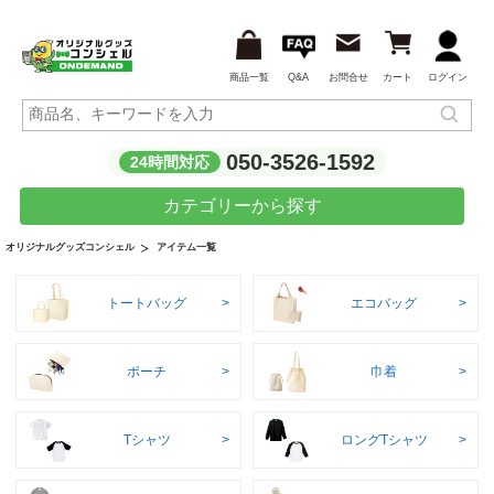
商品一覧
Q&A
お問合せ
カート
ログイン
050-3526-1592
24時間対応
カテゴリーから探す
アイテム一覧
オリジナルグッズコンシェル
トートバッグ
エコバッグ
ポーチ
巾着
Tシャツ
ロングTシャツ