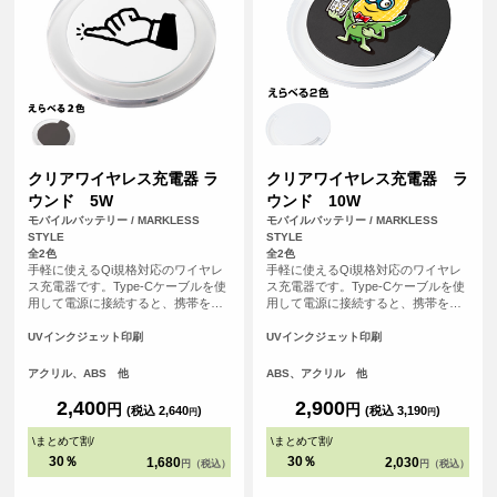
クリアワイヤレス充電器 ラ
クリアワイヤレス充電器 ラ
ウンド 5W
ウンド 10W
モバイルバッテリー / MARKLESS
モバイルバッテリー / MARKLESS
STYLE
STYLE
全2色
全2色
手軽に使えるQi規格対応のワイヤレ
手軽に使えるQi規格対応のワイヤレ
ス充電器です。Type-Cケーブルを使
ス充電器です。Type-Cケーブルを使
用して電源に接続すると、携帯を置
用して電源に接続すると、携帯を置
くだけで充電できます。充電中には
くだけで充電できます。一部外側に
青いライトが輝き、外側のアクリル
アクリルを使用したことで、光が反
UVインクジェット印刷
UVインクジェット印刷
素材が光を効果的に反射。PC環境を
射しやすく充電中には青いランプが
美しく彩ります。
きれいに点灯するため、置いている
アクリル、ABS 他
ABS、アクリル 他
だけで存在感があります。カラーは
ベーシックでお使いいただきやすい
2,400
2,900
円
円
(税込 2,640
)
(税込 3,190
)
円
円
ブラック・ホワイトの2色展開です。
自宅やオフィスなどでインテリア感
\
まとめて割
/
\
まとめて割
/
覚で気軽に楽しむことができるため
30％
30％
1,680
2,030
円（税込）
円（税込）
イベントの記念品やお店のオリジナ
ルノベルティとしても喜ばれるアイ