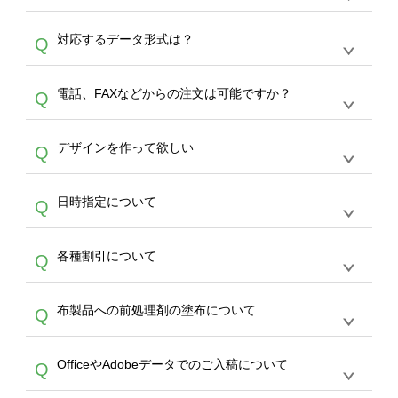
オンデマンドサービスでは、サイトからの受注
A
対応するデータ形式は？
Q
生産にて承っております。デザインツールから
デザインの作成から決済まで完了できます。
デザインツールで対応している画像アップロー
30枚以上やシルク印刷など、大口注文の場合
A
電話、FAXなどからの注文は可能ですか？
Q
ドできるデータ形式は、JPG / PNG / AI / PSD /
は、サポートが担当する
エコバッグコンシェル
PDF 形式になります。データの最大サイズ
や
タンブラーコンシェル
をご利用ください。製
オンデマンドサービスでは、サイトからのご注
は、20MBです。デジカメやスマホで撮影した
作する数量が多ければ多いほど、オンデマンド
A
デザインを作って欲しい
Q
文のみ受け付けております。30個以上のご製
写真などもアップロード可能です。使用できな
サービスよりも低価格で製作することが可能で
作をお考えの方は、サポートが担当する
エコバ
い画像はエラーになります。（※ Illustratorか
す。
うまくデザインができない。印刷するデザイン
ッグコンシェル
や
タンブラーコンシェル
サービ
らの直接入稿には対応していません。AIで保存
A
日時指定について
Q
を作って欲しい。などの場合は、製作数量が
スをご利用頂ければ、電話やFAX、メールなど
し、デザインツールからアップロードして下さ
30個以上であれば、サポート担当が、デザイ
でご注文が可能です。
い）
恐れ入りますが、日時指定は承っておりませ
ン作成のお手伝いをすることが可能です。
エコ
A
各種割引について
Q
ん。発送後18時以降に配送業者・伝票番号を
バッグコンシェル
や
タンブラーコンシェル
サー
メールでお知らせいたしますので、直接配送業
ビスをご利用ください。(※ 30個以下の場合
【まとめて割】5枚以上でご注文枚数に応じて
者にご連絡いただき調整をお願い致します。
は、デザインツールをご利用ください)
A
布製品への前処理剤の塗布について
Q
カート内で自動的に割引(最大50%)が適用され
ます。 【付与ポイント】購入金額の1％が1ポ
【濃色インクジェット印刷による仕上がりの注
イントとして付与され、次回ご注文時に1ポイ
A
OfficeやAdobeデータでのご入稿について
Q
意点（前処理剤）】カラー生地（Tシャツのホ
ント＝1円としてお使いいただけます。ポイン
ワイト、トートバッグのナチュラル、ホワイト
トは発送完了の翌日に付与され、次回ご注文時