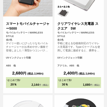
スマートモバイルチャージャ
クリアワイヤレス充電器 ス
ー5000
クエア 5W
モバイルバッテリー / MARKLESS
モバイルバッテリー / MARKLESS
STYLE
STYLE
全2色
全2色
デイリー使いにぴったりなモバイル
手軽に使えるQi規格対応のワイヤレ
チャージャーがお求めやすい価格で
ス充電器です。Type-Cケーブルを使
登場しました！薄型かつコンパクト
用して電源に接続すると、携帯を置
なサイズ感で約110gと軽量なため、
くだけで充電できます。充電中には
持ち運びに便利です。側面には残量
青いライトが輝き、外側のアクリル
UVインクジェット印刷
UVインクジェット印刷
表示LEDライトがついており、簡単
素材が光を効果的に反射。PC環境を
に残量の確認ができる仕様です。ま
美しく彩ります。
ABS 他
アクリル、ABS 他
た出力用USBポートは2口搭載されて
いるため、2台同時充電も可能です。
2,680
2,400
円
円
(税込 2,948
)
(税込 2,640
)
円
円
<br> ※本製品はケーブルは付属して
おりません。お手持ちのケーブルを
\
まとめて割
/
\
まとめて割
/
ご使用ください。
20％
30％
2,144
1,680
円（税込）
円（税込）