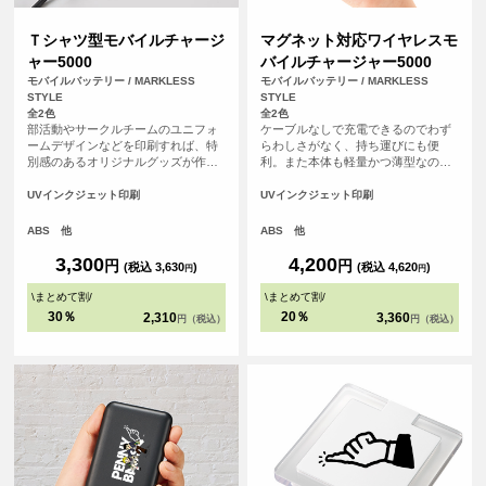
Ｔシャツ型モバイルチャージ
マグネット対応ワイヤレスモ
ャー5000
バイルチャージャー5000
モバイルバッテリー / MARKLESS
モバイルバッテリー / MARKLESS
STYLE
STYLE
全2色
全2色
部活動やサークルチームのユニフォ
ケーブルなしで充電できるのでわず
ームデザインなどを印刷すれば、特
らわしさがなく、持ち運びにも便
別感のあるオリジナルグッズが作れ
利。また本体も軽量かつ薄型なの
ます。 学校の卒業記念品やチームの
で、旅行やフェスなど移動中でもか
周年記念のほか、アーティストの物
さばらず便利なモバイルバッテリー
UVインクジェット印刷
UVインクジェット印刷
販品、推し活グッズにもおすすめの
です。
アイテムです。
ABS 他
ABS 他
3,300
4,200
円
円
(税込 3,630
)
(税込 4,620
)
円
円
\
まとめて割
/
\
まとめて割
/
30％
20％
2,310
3,360
円（税込）
円（税込）