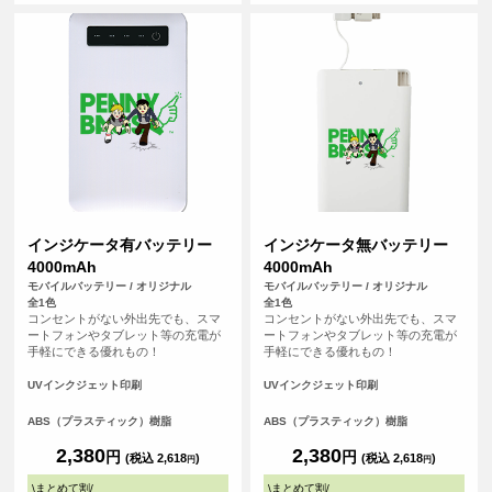
テムです。
インジケータ有バッテリー
インジケータ無バッテリー
4000mAh
4000mAh
モバイルバッテリー / オリジナル
モバイルバッテリー / オリジナル
全1色
全1色
コンセントがない外出先でも、スマ
コンセントがない外出先でも、スマ
ートフォンやタブレット等の充電が
ートフォンやタブレット等の充電が
手軽にできる優れもの！
手軽にできる優れもの！
UVインクジェット印刷
UVインクジェット印刷
ABS（プラスティック）樹脂
ABS（プラスティック）樹脂
2,380
2,380
円
円
(税込 2,618
)
(税込 2,618
)
円
円
\
まとめて割
/
\
まとめて割
/