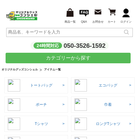
商品一覧
Q&A
お問合せ
カート
ログイン
050-3526-1592
24時間対応
カテゴリーから探す
アイテム一覧
オリジナルグッズコンシェル
トートバッグ
エコバッグ
ポーチ
巾着
Tシャツ
ロングTシャツ