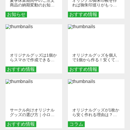
夏季休業期間中のご注文
オリジナル御朱印帳を作
商品の納期変動のお知ら
れば御朱印巡りがもっと
せ
楽しくなる！1冊からオー
お知らせ
おすすめ情報
ダーメイドする魅力と選
び方
オリジナルグッズは1個か
オリジナルグッズを個人
らスマホで作成できる！
で1個から作る！安くて簡
旅行や遠征がもっと楽し
単なオンデマンド制作の
おすすめ情報
くなる巾着＆ポーチ活用
おすすめ情報
秘訣
術
サークル向けオリジナル
オリジナルグッズが1枚か
グッズの選び方｜小ロッ
ら安く作れる理由は？オ
ト・低予算で団結力を高
ンデマンド印刷の仕組み
おすすめ情報
める秘訣
コラム
とメリットを解説