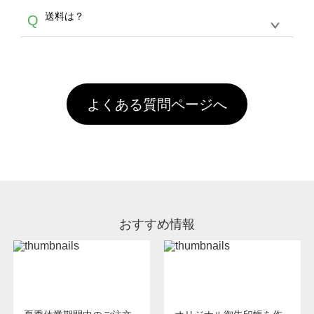
各種形式のデータを直接ご入稿することは出来
以外）のプリントは、濃色インクジェット印刷
からご利用頂けます。ポイントの有効期限は一
A
送料は？
Q
ません。いずれのデータも該当デザインのみ画
といって、プリントを定着させるための処理剤
年間です。【会員ランク】過去10カ月のご注
像(JPEG,PNG,GIF,PDF)に変換、またはAdobe
を塗布しており、短納期・低価格で商品をお届
文回数により会員ランク割引(最大5%)が適用
全国一律290円(税抜)です。また4,000円(税抜)
データ(AI,PSD)で保存して頂き、デザインツー
けするため、処理剤は塗布されたままの状態で
されます。※ログインしてからご注文頂いたも
A
以上のご注文で送料無料とさせて頂いておりま
ル上にアップロードをお願い致します。
出荷を行っております。処理剤自体は人体に無
のに限ります。(同じメールアドレスでご注文
す。「まとめて割」「ポイント」「ランク割
害な性質で、水洗いで落とすことが可能です。
頂いても、ログインがされていなければ、ラン
引」などによるお値引きで4,000円未満になる
お手数ですが、お客様ご自身にて着用前に落と
クにカウントがされません。
よくある質問ページへ
場合は送料がかかりますので、ご注意くださ
していただけますようお願いいたします。※1
い。
通常注文・直送機能でのご注文に関わらず、前
処理剤が残った状態でお届けとなる場合がござ
います。※2 濃色は淡色に比べ処理剤が目立ち
やすく、1回の水洗いでは落ちない場合があり
ます、徐々に軽減されますのでどうかご安心く
ださい。
おすすめ情報