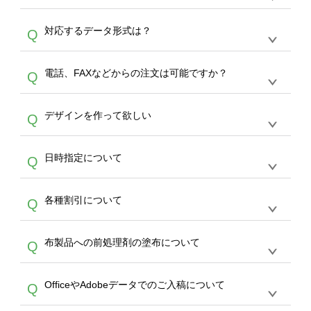
オンデマンドサービスでは、サイトからの受注
A
対応するデータ形式は？
Q
生産にて承っております。デザインツールから
デザインの作成から決済まで完了できます。
デザインツールで対応している画像アップロー
30枚以上やシルク印刷など、大口注文の場合
A
電話、FAXなどからの注文は可能ですか？
Q
ドできるデータ形式は、JPG / PNG / AI / PSD /
は、サポートが担当する
エコバッグコンシェル
PDF 形式になります。データの最大サイズ
や
タンブラーコンシェル
をご利用ください。製
オンデマンドサービスでは、サイトからのご注
は、20MBです。デジカメやスマホで撮影した
作する数量が多ければ多いほど、オンデマンド
A
デザインを作って欲しい
Q
文のみ受け付けております。30個以上のご製
写真などもアップロード可能です。使用できな
サービスよりも低価格で製作することが可能で
作をお考えの方は、サポートが担当する
エコバ
い画像はエラーになります。（※ Illustratorか
す。
うまくデザインができない。印刷するデザイン
ッグコンシェル
や
タンブラーコンシェル
サービ
らの直接入稿には対応していません。AIで保存
A
日時指定について
Q
を作って欲しい。などの場合は、製作数量が
スをご利用頂ければ、電話やFAX、メールなど
し、デザインツールからアップロードして下さ
30個以上であれば、サポート担当が、デザイ
でご注文が可能です。
い）
恐れ入りますが、日時指定は承っておりませ
ン作成のお手伝いをすることが可能です。
エコ
A
各種割引について
Q
ん。発送後18時以降に配送業者・伝票番号を
バッグコンシェル
や
タンブラーコンシェル
サー
メールでお知らせいたしますので、直接配送業
ビスをご利用ください。(※ 30個以下の場合
【まとめて割】5枚以上でご注文枚数に応じて
者にご連絡いただき調整をお願い致します。
は、デザインツールをご利用ください)
A
布製品への前処理剤の塗布について
Q
カート内で自動的に割引(最大50%)が適用され
ます。 【付与ポイント】購入金額の1％が1ポ
【濃色インクジェット印刷による仕上がりの注
イントとして付与され、次回ご注文時に1ポイ
A
OfficeやAdobeデータでのご入稿について
Q
意点（前処理剤）】カラー生地（Tシャツのホ
ント＝1円としてお使いいただけます。ポイン
ワイト、トートバッグのナチュラル、ホワイト
トは発送完了の翌日に付与され、次回ご注文時