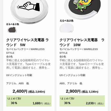
クリアワイヤレス充電器 ラ
クリアワイヤレス充電器 ラ
ウンド 5W
ウンド 10W
モバイルバッテリー / MARKLESS
モバイルバッテリー / MARKLESS
STYLE
STYLE
全2色
全2色
手軽に使えるQi規格対応のワイヤレ
手軽に使えるQi規格対応のワイヤレ
ス充電器です。Type-Cケーブルを使
ス充電器です。Type-Cケーブルを使
用して電源に接続すると、携帯を置
用して電源に接続すると、携帯を置
くだけで充電できます。充電中には
くだけで充電できます。一部外側に
青いライトが輝き、外側のアクリル
アクリルを使用したことで、光が反
UVインクジェット印刷
UVインクジェット印刷
素材が光を効果的に反射。PC環境を
射しやすく充電中には青いランプが
美しく彩ります。
きれいに点灯するため、置いている
アクリル、ABS 他
ABS、アクリル 他
だけで存在感があります。カラーは
ベーシックでお使いいただきやすい
2,400
2,900
円
円
(税込 2,640
)
(税込 3,190
)
円
円
ブラック・ホワイトの2色展開です。
自宅やオフィスなどでインテリア感
\
まとめて割
/
\
まとめて割
/
覚で気軽に楽しむことができるため
30％
30％
1,680
2,030
円（税込）
円（税込）
イベントの記念品やお店のオリジナ
ルノベルティとしても喜ばれるアイ