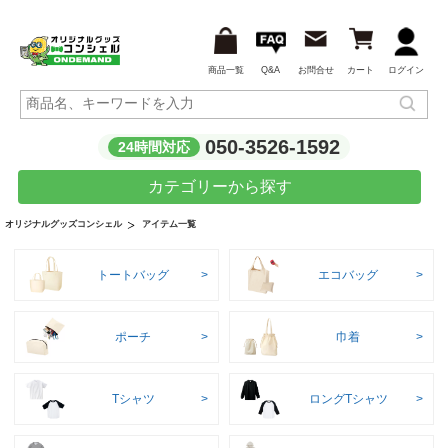
商品一覧
Q&A
お問合せ
カート
ログイン
050-3526-1592
24時間対応
カテゴリーから探す
アイテム一覧
オリジナルグッズコンシェル
トートバッグ
エコバッグ
ポーチ
巾着
Tシャツ
ロングTシャツ