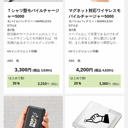
Ｔシャツ型モバイルチャージ
マグネット対応ワイヤレスモ
ャー5000
バイルチャージャー5000
モバイルバッテリー / MARKLESS
モバイルバッテリー / MARKLESS
STYLE
STYLE
全2色
全2色
部活動やサークルチームのユニフォ
ケーブルなしで充電できるのでわず
ームデザインなどを印刷すれば、特
らわしさがなく、持ち運びにも便
別感のあるオリジナルグッズが作れ
利。また本体も軽量かつ薄型なの
ます。 学校の卒業記念品やチームの
で、旅行やフェスなど移動中でもか
周年記念のほか、アーティストの物
さばらず便利なモバイルバッテリー
UVインクジェット印刷
UVインクジェット印刷
販品、推し活グッズにもおすすめの
です。
アイテムです。
ABS 他
ABS 他
3,300
4,200
円
円
(税込 3,630
)
(税込 4,620
)
円
円
\
まとめて割
/
\
まとめて割
/
30％
20％
2,310
3,360
円（税込）
円（税込）