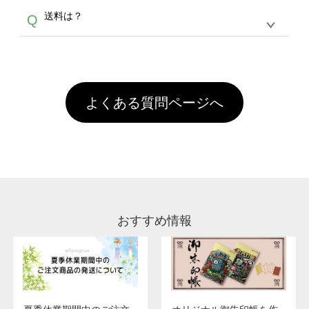
各種形式のデータを直接ご入稿することは出来
以外）のプリントは、濃色インクジェット印刷
からご利用頂けます。ポイントの有効期限は一
A
送料は？
Q
ません。いずれのデータも該当デザインのみ画
といって、プリントを定着させるための処理剤
年間です。【会員ランク】過去10カ月のご注
像(JPEG,PNG,GIF,PDF)に変換、またはAdobe
を塗布しており、短納期・低価格で商品をお届
文回数により会員ランク割引(最大5%)が適用
全国一律290円(税抜)です。また4,000円(税抜)
データ(AI,PSD)で保存して頂き、デザインツー
けするため、処理剤は塗布されたままの状態で
されます。※ログインしてからご注文頂いたも
A
以上のご注文で送料無料とさせて頂いておりま
ル上にアップロードをお願い致します。
出荷を行っております。処理剤自体は人体に無
のに限ります。(同じメールアドレスでご注文
す。「まとめて割」「ポイント」「ランク割
害な性質で、水洗いで落とすことが可能です。
頂いても、ログインがされていなければ、ラン
引」などによるお値引きで4,000円未満になる
お手数ですが、お客様ご自身にて着用前に落と
クにカウントがされません。
よくある質問ページへ
場合は送料がかかりますので、ご注意くださ
していただけますようお願いいたします。※1
い。
通常注文・直送機能でのご注文に関わらず、前
処理剤が残った状態でお届けとなる場合がござ
います。※2 濃色は淡色に比べ処理剤が目立ち
やすく、1回の水洗いでは落ちない場合があり
ます、徐々に軽減されますのでどうかご安心く
ださい。
おすすめ情報