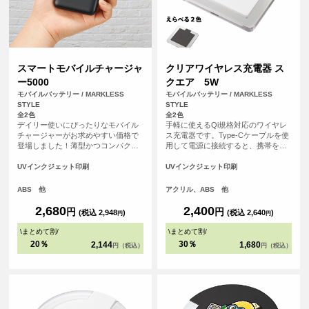
スマートモバイルチャージャ
クリアワイヤレス充電器 ス
ー5000
クエア 5W
モバイルバッテリー / MARKLESS
モバイルバッテリー / MARKLESS
STYLE
STYLE
全2色
全2色
デイリー使いにぴったりなモバイル
手軽に使えるQi規格対応のワイヤレ
チャージャーがお求めやすい価格で
ス充電器です。Type-Cケーブルを使
登場しました！薄型かつコンパクト
用して電源に接続すると、携帯を置
なサイズ感で約110gと軽量なため、
くだけで充電できます。充電中には
持ち運びに便利です。側面には残量
青いライトが輝き、外側のアクリル
UVインクジェット印刷
UVインクジェット印刷
表示LEDライトがついており、簡単
素材が光を効果的に反射。PC環境を
に残量の確認ができる仕様です。ま
美しく彩ります。
ABS 他
アクリル、ABS 他
た出力用USBポートは2口搭載されて
いるため、2台同時充電も可能です。
2,680
2,400
円
円
(税込 2,948
)
(税込 2,640
)
円
円
<br> ※本製品はケーブルは付属して
おりません。お手持ちのケーブルを
\
まとめて割
/
\
まとめて割
/
ご使用ください。
20％
30％
2,144
1,680
円（税込）
円（税込）