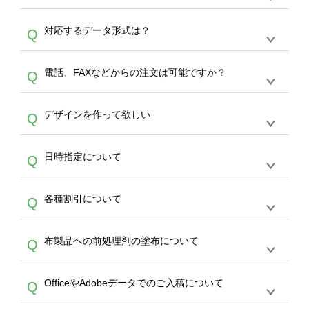
オンデマンドサービスでは、サイトからの受注
A
対応するデータ形式は？
Q
生産にて承っております。デザインツールから
デザインの作成から決済まで完了できます。
デザインツールで対応している画像アップロー
30枚以上やシルク印刷など、大口注文の場合
A
電話、FAXなどからの注文は可能ですか？
Q
ドできるデータ形式は、JPG / PNG / AI / PSD /
は、サポートが担当する
エコバッグコンシェル
PDF 形式になります。データの最大サイズ
や
タンブラーコンシェル
をご利用ください。製
オンデマンドサービスでは、サイトからのご注
は、20MBです。デジカメやスマホで撮影した
作する数量が多ければ多いほど、オンデマンド
A
デザインを作って欲しい
Q
文のみ受け付けております。30個以上のご製
写真などもアップロード可能です。使用できな
サービスよりも低価格で製作することが可能で
作をお考えの方は、サポートが担当する
エコバ
い画像はエラーになります。（※ Illustratorか
す。
うまくデザインができない。印刷するデザイン
ッグコンシェル
や
タンブラーコンシェル
サービ
らの直接入稿には対応していません。AIで保存
A
日時指定について
Q
を作って欲しい。などの場合は、製作数量が
スをご利用頂ければ、電話やFAX、メールなど
し、デザインツールからアップロードして下さ
30個以上であれば、サポート担当が、デザイ
でご注文が可能です。
い）
恐れ入りますが、日時指定は承っておりませ
ン作成のお手伝いをすることが可能です。
エコ
A
各種割引について
Q
ん。発送後18時以降に配送業者・伝票番号を
バッグコンシェル
や
タンブラーコンシェル
サー
メールでお知らせいたしますので、直接配送業
ビスをご利用ください。(※ 30個以下の場合
【まとめて割】5枚以上でご注文枚数に応じて
者にご連絡いただき調整をお願い致します。
は、デザインツールをご利用ください)
A
布製品への前処理剤の塗布について
Q
カート内で自動的に割引(最大50%)が適用され
ます。 【付与ポイント】購入金額の1％が1ポ
【濃色インクジェット印刷による仕上がりの注
イントとして付与され、次回ご注文時に1ポイ
A
OfficeやAdobeデータでのご入稿について
Q
意点（前処理剤）】カラー生地（Tシャツのホ
ント＝1円としてお使いいただけます。ポイン
ワイト、トートバッグのナチュラル、ホワイト
トは発送完了の翌日に付与され、次回ご注文時