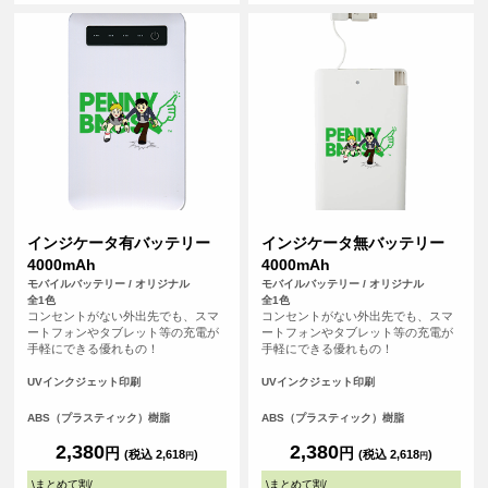
テムです。
インジケータ有バッテリー
インジケータ無バッテリー
4000mAh
4000mAh
モバイルバッテリー / オリジナル
モバイルバッテリー / オリジナル
全1色
全1色
コンセントがない外出先でも、スマ
コンセントがない外出先でも、スマ
ートフォンやタブレット等の充電が
ートフォンやタブレット等の充電が
手軽にできる優れもの！
手軽にできる優れもの！
UVインクジェット印刷
UVインクジェット印刷
ABS（プラスティック）樹脂
ABS（プラスティック）樹脂
2,380
2,380
円
円
(税込 2,618
)
(税込 2,618
)
円
円
\
まとめて割
/
\
まとめて割
/