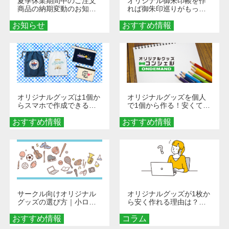
夏季休業期間中のご注文
オリジナル御朱印帳を作
商品の納期変動のお知ら
れば御朱印巡りがもっと
せ
楽しくなる！1冊からオー
お知らせ
おすすめ情報
ダーメイドする魅力と選
び方
オリジナルグッズは1個か
オリジナルグッズを個人
らスマホで作成できる！
で1個から作る！安くて簡
旅行や遠征がもっと楽し
単なオンデマンド制作の
おすすめ情報
くなる巾着＆ポーチ活用
おすすめ情報
秘訣
術
サークル向けオリジナル
オリジナルグッズが1枚か
グッズの選び方｜小ロッ
ら安く作れる理由は？オ
ト・低予算で団結力を高
ンデマンド印刷の仕組み
おすすめ情報
める秘訣
コラム
とメリットを解説