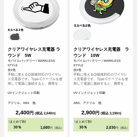
クリアワイヤレス充電器 ラ
クリアワイヤレス充電器 ラ
ウンド 5W
ウンド 10W
モバイルバッテリー / MARKLESS
モバイルバッテリー / MARKLESS
STYLE
STYLE
全2色
全2色
手軽に使えるQi規格対応のワイヤレ
手軽に使えるQi規格対応のワイヤレ
ス充電器です。Type-Cケーブルを使
ス充電器です。Type-Cケーブルを使
用して電源に接続すると、携帯を置
用して電源に接続すると、携帯を置
くだけで充電できます。充電中には
くだけで充電できます。一部外側に
青いライトが輝き、外側のアクリル
アクリルを使用したことで、光が反
UVインクジェット印刷
UVインクジェット印刷
素材が光を効果的に反射。PC環境を
射しやすく充電中には青いランプが
美しく彩ります。
きれいに点灯するため、置いている
アクリル、ABS 他
ABS、アクリル 他
だけで存在感があります。カラーは
ベーシックでお使いいただきやすい
2,400
2,900
円
円
(税込 2,640
)
(税込 3,190
)
円
円
ブラック・ホワイトの2色展開です。
自宅やオフィスなどでインテリア感
\
まとめて割
/
\
まとめて割
/
覚で気軽に楽しむことができるため
30％
30％
1,680
2,030
円（税込）
円（税込）
イベントの記念品やお店のオリジナ
ルノベルティとしても喜ばれるアイ