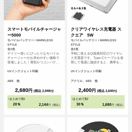
スマートモバイルチャージャ
クリアワイヤレス充電器 ス
ー5000
クエア 5W
モバイルバッテリー / MARKLESS
モバイルバッテリー / MARKLESS
STYLE
STYLE
全2色
全2色
デイリー使いにぴったりなモバイル
手軽に使えるQi規格対応のワイヤレ
チャージャーがお求めやすい価格で
ス充電器です。Type-Cケーブルを使
登場しました！薄型かつコンパクト
用して電源に接続すると、携帯を置
なサイズ感で約110gと軽量なため、
くだけで充電できます。充電中には
持ち運びに便利です。側面には残量
青いライトが輝き、外側のアクリル
UVインクジェット印刷
UVインクジェット印刷
表示LEDライトがついており、簡単
素材が光を効果的に反射。PC環境を
に残量の確認ができる仕様です。ま
美しく彩ります。
ABS 他
アクリル、ABS 他
た出力用USBポートは2口搭載されて
いるため、2台同時充電も可能です。
2,680
2,400
円
円
(税込 2,948
)
(税込 2,640
)
円
円
<br> ※本製品はケーブルは付属して
おりません。お手持ちのケーブルを
\
まとめて割
/
\
まとめて割
/
ご使用ください。
20％
30％
2,144
1,680
円（税込）
円（税込）