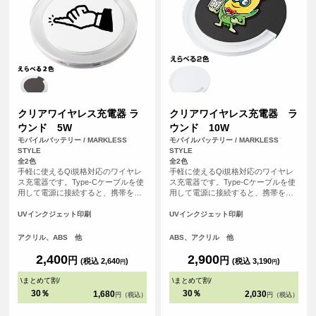
クリアワイヤレス充電器 ラ
クリアワイヤレス充電器 ラ
ウンド 5W
ウンド 10W
モバイルバッテリー / MARKLESS
モバイルバッテリー / MARKLESS
STYLE
STYLE
全2色
全2色
手軽に使えるQi規格対応のワイヤレ
手軽に使えるQi規格対応のワイヤレ
ス充電器です。Type-Cケーブルを使
ス充電器です。Type-Cケーブルを使
用して電源に接続すると、携帯を置
用して電源に接続すると、携帯を置
くだけで充電できます。充電中には
くだけで充電できます。一部外側に
青いライトが輝き、外側のアクリル
アクリルを使用したことで、光が反
UVインクジェット印刷
UVインクジェット印刷
素材が光を効果的に反射。PC環境を
射しやすく充電中には青いランプが
美しく彩ります。
きれいに点灯するため、置いている
アクリル、ABS 他
ABS、アクリル 他
だけで存在感があります。カラーは
ベーシックでお使いいただきやすい
2,400
2,900
円
円
(税込 2,640
)
(税込 3,190
)
円
円
ブラック・ホワイトの2色展開です。
自宅やオフィスなどでインテリア感
\
まとめて割
/
\
まとめて割
/
覚で気軽に楽しむことができるため
30％
30％
1,680
2,030
円（税込）
円（税込）
イベントの記念品やお店のオリジナ
ルノベルティとしても喜ばれるアイ