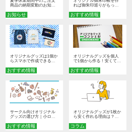
夏季休業期間中のご注文
オリジナル御朱印帳を作
商品の納期変動のお知ら
れば御朱印巡りがもっと
せ
楽しくなる！1冊からオー
お知らせ
おすすめ情報
ダーメイドする魅力と選
び方
オリジナルグッズは1個か
オリジナルグッズを個人
らスマホで作成できる！
で1個から作る！安くて簡
旅行や遠征がもっと楽し
単なオンデマンド制作の
おすすめ情報
くなる巾着＆ポーチ活用
おすすめ情報
秘訣
術
サークル向けオリジナル
オリジナルグッズが1枚か
グッズの選び方｜小ロッ
ら安く作れる理由は？オ
ト・低予算で団結力を高
ンデマンド印刷の仕組み
おすすめ情報
める秘訣
コラム
とメリットを解説