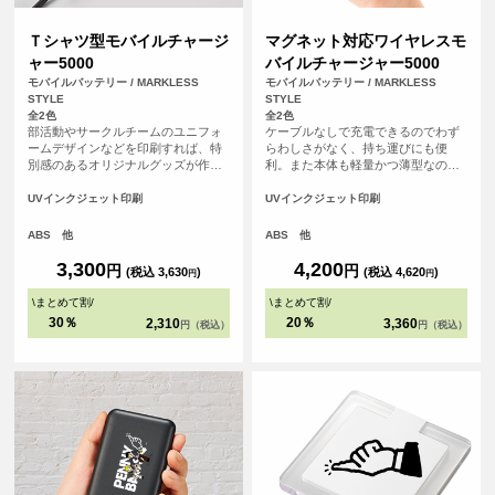
Ｔシャツ型モバイルチャージ
マグネット対応ワイヤレスモ
ャー5000
バイルチャージャー5000
モバイルバッテリー / MARKLESS
モバイルバッテリー / MARKLESS
STYLE
STYLE
全2色
全2色
部活動やサークルチームのユニフォ
ケーブルなしで充電できるのでわず
ームデザインなどを印刷すれば、特
らわしさがなく、持ち運びにも便
別感のあるオリジナルグッズが作れ
利。また本体も軽量かつ薄型なの
ます。 学校の卒業記念品やチームの
で、旅行やフェスなど移動中でもか
周年記念のほか、アーティストの物
さばらず便利なモバイルバッテリー
UVインクジェット印刷
UVインクジェット印刷
販品、推し活グッズにもおすすめの
です。
アイテムです。
ABS 他
ABS 他
3,300
4,200
円
円
(税込 3,630
)
(税込 4,620
)
円
円
\
まとめて割
/
\
まとめて割
/
30％
20％
2,310
3,360
円（税込）
円（税込）