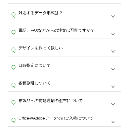
オンデマンドサービスでは、サイトからの受注
A
対応するデータ形式は？
Q
生産にて承っております。デザインツールから
デザインの作成から決済まで完了できます。
デザインツールで対応している画像アップロー
30枚以上やシルク印刷など、大口注文の場合
A
電話、FAXなどからの注文は可能ですか？
Q
ドできるデータ形式は、JPG / PNG / AI / PSD /
は、サポートが担当する
エコバッグコンシェル
PDF 形式になります。データの最大サイズ
や
タンブラーコンシェル
をご利用ください。製
オンデマンドサービスでは、サイトからのご注
は、20MBです。デジカメやスマホで撮影した
作する数量が多ければ多いほど、オンデマンド
A
デザインを作って欲しい
Q
文のみ受け付けております。30個以上のご製
写真などもアップロード可能です。使用できな
サービスよりも低価格で製作することが可能で
作をお考えの方は、サポートが担当する
エコバ
い画像はエラーになります。（※ Illustratorか
す。
うまくデザインができない。印刷するデザイン
ッグコンシェル
や
タンブラーコンシェル
サービ
らの直接入稿には対応していません。AIで保存
A
日時指定について
Q
を作って欲しい。などの場合は、製作数量が
スをご利用頂ければ、電話やFAX、メールなど
し、デザインツールからアップロードして下さ
30個以上であれば、サポート担当が、デザイ
でご注文が可能です。
い）
恐れ入りますが、日時指定は承っておりませ
ン作成のお手伝いをすることが可能です。
エコ
A
各種割引について
Q
ん。発送後18時以降に配送業者・伝票番号を
バッグコンシェル
や
タンブラーコンシェル
サー
メールでお知らせいたしますので、直接配送業
ビスをご利用ください。(※ 30個以下の場合
【まとめて割】5枚以上でご注文枚数に応じて
者にご連絡いただき調整をお願い致します。
は、デザインツールをご利用ください)
A
布製品への前処理剤の塗布について
Q
カート内で自動的に割引(最大50%)が適用され
ます。 【付与ポイント】購入金額の1％が1ポ
【濃色インクジェット印刷による仕上がりの注
イントとして付与され、次回ご注文時に1ポイ
A
OfficeやAdobeデータでのご入稿について
Q
意点（前処理剤）】カラー生地（Tシャツのホ
ント＝1円としてお使いいただけます。ポイン
ワイト、トートバッグのナチュラル、ホワイト
トは発送完了の翌日に付与され、次回ご注文時