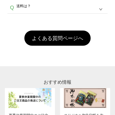
各種形式のデータを直接ご入稿することは出来
以外）のプリントは、濃色インクジェット印刷
からご利用頂けます。ポイントの有効期限は一
A
送料は？
Q
ません。いずれのデータも該当デザインのみ画
といって、プリントを定着させるための処理剤
年間です。【会員ランク】過去10カ月のご注
像(JPEG,PNG,GIF,PDF)に変換、またはAdobe
を塗布しており、短納期・低価格で商品をお届
文回数により会員ランク割引(最大5%)が適用
全国一律290円(税抜)です。また4,000円(税抜)
データ(AI,PSD)で保存して頂き、デザインツー
けするため、処理剤は塗布されたままの状態で
されます。※ログインしてからご注文頂いたも
A
以上のご注文で送料無料とさせて頂いておりま
ル上にアップロードをお願い致します。
出荷を行っております。処理剤自体は人体に無
のに限ります。(同じメールアドレスでご注文
す。「まとめて割」「ポイント」「ランク割
害な性質で、水洗いで落とすことが可能です。
頂いても、ログインがされていなければ、ラン
引」などによるお値引きで4,000円未満になる
お手数ですが、お客様ご自身にて着用前に落と
クにカウントがされません。
よくある質問ページへ
場合は送料がかかりますので、ご注意くださ
していただけますようお願いいたします。※1
い。
通常注文・直送機能でのご注文に関わらず、前
処理剤が残った状態でお届けとなる場合がござ
います。※2 濃色は淡色に比べ処理剤が目立ち
やすく、1回の水洗いでは落ちない場合があり
ます、徐々に軽減されますのでどうかご安心く
ださい。
おすすめ情報