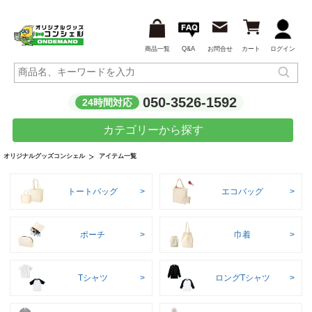
商品一覧
Q&A
お問合せ
カート
ログイン
050-3526-1592
24時間対応
カテゴリーから探す
アイテム一覧
オリジナルグッズコンシェル
トートバッグ
エコバッグ
ポーチ
巾着
Tシャツ
ロングTシャツ