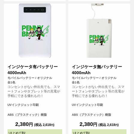
テムです。
インジケータ有バッテリー
インジケータ無バッテリー
4000mAh
4000mAh
モバイルバッテリー / オリジナル
モバイルバッテリー / オリジナル
全1色
全1色
コンセントがない外出先でも、スマ
コンセントがない外出先でも、スマ
ートフォンやタブレット等の充電が
ートフォンやタブレット等の充電が
手軽にできる優れもの！
手軽にできる優れもの！
UVインクジェット印刷
UVインクジェット印刷
ABS（プラスティック）樹脂
ABS（プラスティック）樹脂
2,380
2,380
円
円
(税込 2,618
)
(税込 2,618
)
円
円
\
まとめて割
/
\
まとめて割
/