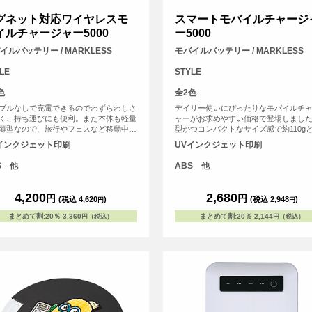
グネット対応ワイヤレスモ
スマートモバイルチャージ
イルチャージャー5000
ー5000
イルバッテリー / MARKLESS
モバイルバッテリー / MARKLESS
LE
STYLE
色
全2色
ブルなしで充電できるのでわずらわしさ
デイリー使いにぴったりなモバイルチ
く、持ち運びにも便利。また本体も軽量
ャーがお求めやすい価格で登場しまし
薄型なので、旅行やフェスなど移動中で
型かつコンパクトなサイズ感で約110g
さばらず便利なモバイルバッテリーで
なため、持ち運びに便利です。側面に
インクジェット印刷
UVインクジェット印刷
表示LEDライトがついており、簡単に
確認ができる仕様です。また出力用US
S 他
ABS 他
トは2口搭載されているため、2台同時
可能です。<br> ※本製品はケーブルは
しておりません。お手持ちのケーブル
4,200
2,680
円
円
(税込 4,620
)
(税込 2,948
)
円
円
用ください。
まとめて割
:
20％
3,360
まとめて割
:
20％
2,144
円（税込）
円（税込）