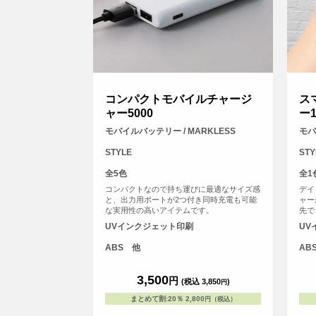
コンパクトモバイルチャージ
ス
ャー5000
ー1
モバイルバッテリー / MARKLESS
モバ
STYLE
STY
全5色
全1
コンパクトなので持ち運びに最適なサイズ感
デイ
と、出力用ポートが2つ付き同時充電も可能
ャー
な実用性の高いアイテムです。
先で
す。
UVインクジェット印刷
UV
り、
た出
ABS 他
AB
め、
ケー
ケー
3,500
円
(税込 3,850
)
円
まとめて割
:
20％
2,800
円（税込）