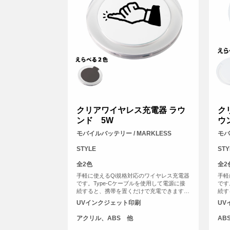
クリアワイヤレス充電器 ラウ
ク
ンド 5W
ウ
モバイルバッテリー / MARKLESS
モバ
STYLE
STY
全2色
全2
手軽に使えるQi規格対応のワイヤレス充電器
手軽
です。Type-Cケーブルを使用して電源に接
です
続すると、携帯を置くだけで充電できます。
続す
充電中には青いライトが輝き、外側のアクリ
一部
UVインクジェット印刷
UV
ル素材が光を効果的に反射。PC環境を美し
反射
く彩ります。
に点
アクリル、ABS 他
AB
あり
だき