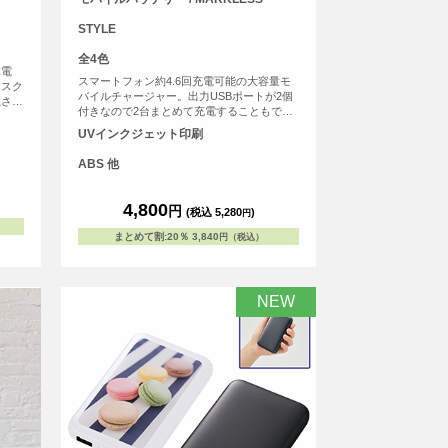
STYLE
全4色
体電
スマートフォン約4.6回充電可能の大容量モ
リスク
バイルチャージャー。出力USBポートが2個
上させ
付きなので2台まとめて充電することもでき
寿命
ます！(付属ケーブルは1つ)残容量はLEDラ
に対
UVインクジェット印刷
イトで表示されるのでわかりやすいです。大
広
容量で、出先などの電源が確保できない時や
ち運び
ABS 他
出張時、災害時でも活躍！
ル
 最先
ry)
4,800
円
(税込 5,280
)
円
トへ
バッテ
まとめて割
:
20％
3,840
円（税込）
池残量
基準に
NEW