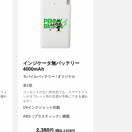
インジケータ無バッテリー
4000mAh
モバイルバッテリー / オリジナル
全1色
トフォ
コンセントがない外出先でも、スマートフォ
る優れ
ンやタブレット等の充電が手軽にできる優れ
もの！
UVインクジェット印刷
ABS（プラスティック）樹脂
2,380
円
(税込 2,618
)
円