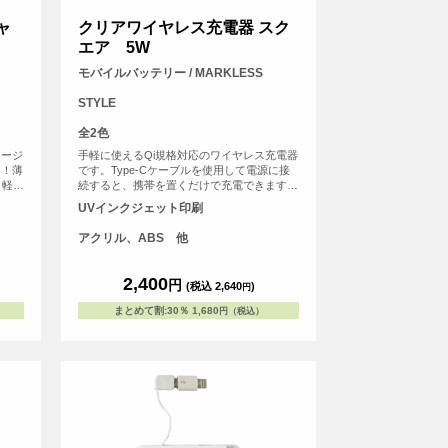
ャ
クリアワイヤレス充電器 スク
エア 5W
モバイルバッテリー / MARKLESS
STYLE
全2色
ャージ
手軽に使えるQi規格対応のワイヤレス充電器
た！薄
です。Type-Cケーブルを使用して電源に接
と軽量
続すると、携帯を置くだけで充電できます。
は残量
充電中には青いライトが輝き、外側のアクリ
UVインクジェット印刷
残量の
ル素材が光を効果的に反射。PC環境を美し
Bポー
く彩ります。
アクリル、ABS 他
充電も
付属
をご使
2,400
円
(税込 2,640
)
円
まとめて割
:
30％
1,680
円（税込）