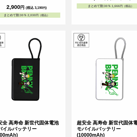
自宅やオフィスなどでインテリア感覚で
2,900
まとめて割
:
30％
1,666
円（税込）
円
(税込 3,190
)
円
に楽しむことができるためイベントの記
やお店のオリジナルノベルティとしても
まとめて割
:
30％
2,030
円（税込）
れるアイテムです。
安全 高寿命 新世代固体電池
超安全 高寿命 新世代固体
バイルバッテリー
モバイルバッテリー
000mAh)
(10000mAh)