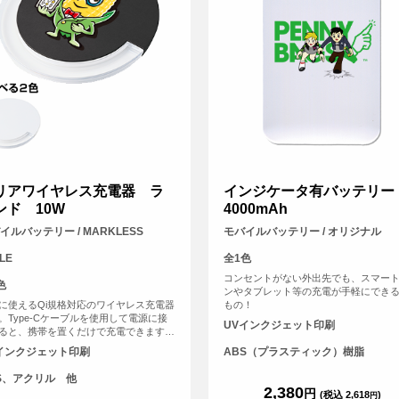
リアワイヤレス充電器 ラ
インジケータ有バッテリー
ンド 10W
4000mAh
イルバッテリー / MARKLESS
モバイルバッテリー / オリジナル
LE
全1色
コンセントがない外出先でも、スマー
色
ンやタブレット等の充電が手軽にでき
に使えるQi規格対応のワイヤレス充電器
もの！
。Type-Cケーブルを使用して電源に接
UVインクジェット印刷
ると、携帯を置くだけで充電できます。
外側にアクリルを使用したことで、光が
インクジェット印刷
ABS（プラスティック）樹脂
しやすく充電中には青いランプがきれい
灯するため、置いているだけで存在感が
S、アクリル 他
ます。カラーはベーシックでお使いいた
2,380
円
(税込 2,618
)
円
やすいブラック・ホワイトの2色展開で