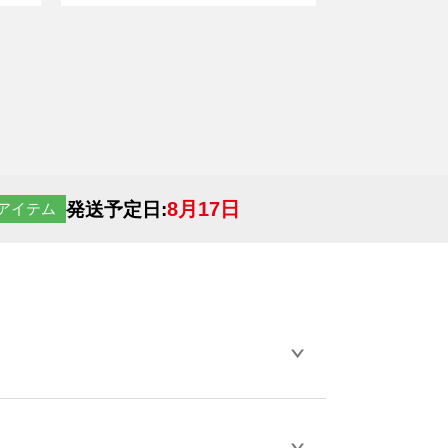
利です。 <br> ※本製品は事故や発火を完全
に防止するものではありません
8月17日
発送予定日:
アイテム
らデザインの作成から決済まで完了できま