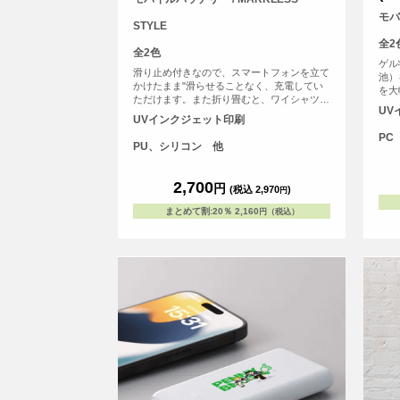
モバ
STYLE
全2
全2色
ゲル
滑り止め付きなので、スマートフォンを立て
池）
かけたまま"滑らせることなく、充電してい
を大
ただけます。また折り畳むと、ワイシャツの
たモ
UV
胸ポケットにもすっぽり収まる、フラットか
設計
UVインクジェット印刷
つコンパクトなサイズ感で持ち運びにも便利
応)
PC
なアイテムです。
く、
PU、シリコン 他
に便
<b
2,700
きる
円
(税込 2,970
)
円
PS
まとめて割
:
20％
2,160
円（税込）