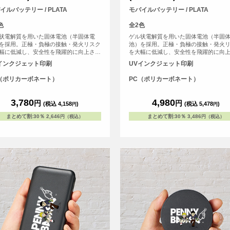
イルバッテリー / PLATA
モバイルバッテリー / PLATA
色
全2色
状電解質を用いた固体電池（半固体電
ゲル状電解質を用いた固体電池（半固
を採用。正極・負極の接触・発火リスク
池）を採用。正極・負極の接触・発火
幅に低減し、安全性を飛躍的に向上させ
を大幅に低減し、安全性を飛躍的に向
バイルバッテリーです。 <br> ■長寿命
たモバイルバッテリーです。 <br> ■長
インクジェット印刷
UVインクジェット印刷
で経済的(約1000回充放電サイクルに対
設計で経済的(約1000回充放電サイクル
。<br> ■動作温度域が-10℃～60℃と広
応)。<br> ■動作温度域が-10℃～60℃と
（ポリカーボネート）
PC（ポリカーボネート）
暑さにも寒さにも強い。<br> ■持ち運び
く、暑さにも寒さにも強い。<br> ■持
利なケーブル一体型 充電用ケーブル
に便利なケーブル一体型 充電用ケーブ
r> ■4個のLEDでバッテリー残量が確認で
<br> ■PD充電対応で20W超急速充電！
3,780
4,980
円
円
(税込 4,158
)
(税込 5,478
)
円
円
残量表示機能付き<br> ■安心・安全の
端の充電規格USB PD(USB Power Delive
E技術基準に適合した商品です<br>
対応！USB PD対応のスマホ、タブレッ
まとめて割
:
30％
2,646
まとめて割
:
30％
3,486
円（税込）
円（税込）
の、最大20W超急速充電が可能<br> ■
リー残量が一目で分かる、デジタル電
表示付き<br> ■安心・安全のPSE技術
適合した商品です。<br>