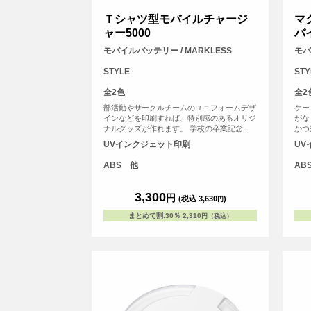
Ｔシャツ型モバイルチャージ
マ
ャー5000
バ
モバイルバッテリー / MARKLESS
モバ
STYLE
STY
全2色
全2
部活動やサークルチームのユニフォームデザ
ケー
インなどを印刷すれば、特別感のあるオリジ
がな
ナルグッズが作れます。 学校の卒業記念品
かつ
やチームの周年記念のほか、アーティストの
もか
UVインクジェット印刷
UV
物販品、推し活グッズにもおすすめのアイテ
す。
ムです。
ABS 他
AB
3,300
円
(税込 3,630
)
円
まとめて割
:
30％
2,310
円（税込）