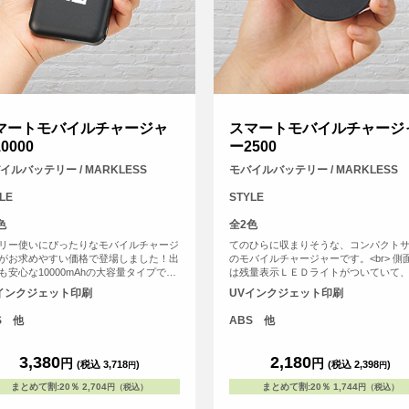
マートモバイルチャージャ
スマートモバイルチャージ
0000
ー2500
イルバッテリー / MARKLESS
モバイルバッテリー / MARKLESS
LE
STYLE
色
全2色
リー使いにぴったりなモバイルチャージ
てのひらに収まりそうな、コンパクト
がお求めやすい価格で登場しました！出
のモバイルチャージャーです。<br> 側
も安心な10000mAhの大容量タイプで
は残量表示ＬＥＤライトがついていて
側面には残量表示LEDライトがついてお
確認が簡単。<br> 小容量ではあります
インクジェット印刷
UVインクジェット印刷
簡単に残量の確認ができる仕様です。ま
リーズナブルな価格帯でフォルムもか
力用USBポートは2口搭載されているた
しく、イベントのノベルティなどにお
S 他
ABS 他
2台同時充電も可能です<br> ※本製品は
す。<br> <br> ご注意：<br> ■ケーブ
ブルは付属しておりません。お手持ちの
属しておりません<br> ■入出力ともにTyp
ブルをご使用ください。
C仕様<br> ■本製品はUSB給電式です<br
3,380
2,180
円
円
(税込 3,718
)
(税込 2,398
)
円
円
まとめて割
:
20％
2,704
まとめて割
:
20％
1,744
円（税込）
円（税込）