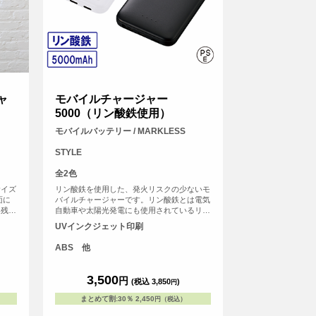
ャ
モバイルチャージャー
5000（リン酸鉄使用）
モバイルバッテリー / MARKLESS
STYLE
全2色
サイズ
リン酸鉄を使用した、発火リスクの少ないモ
面に
バイルチャージャーです。リン酸鉄とは電気
、残量
自動車や太陽光発電にも使用されているリチ
が、
ウムイオンバッテリーのことで、熱トラブル
UVインクジェット印刷
わいら
が起こりにくいのが特徴です。 長時間利用
勧めで
で起こりうる熱暴走のリスクを抑え、また外
ABS 他
ルは付
部からの衝撃による発火リスクも低くなって
e-
います。 一般的なリチウム電池よりも長寿
>
命なのもうれしいポイントです。 USBポー
3,500
円
(税込 3,850
)
円
ト2つ、Type-Cポートが1つついており複数
デバイスの同時充電が可能です。 またチャ
まとめて割
:
30％
2,450
円（税込）
ージャー残容量が分かるLEDライト付きで便