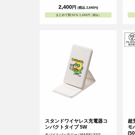
す。
2,400
円
(税込 2,640
)
円
気軽
念品
まとめて割
:
30％
1,680
円（税込）
喜ば
スタンドワイヤレス充電器コ
超
ンパクトタイプ 5W
モ
(5
モバイルバッテリー / MARKLESS