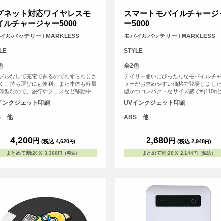
グネット対応ワイヤレスモ
スマートモバイルチャージ
イルチャージャー5000
ー5000
イルバッテリー / MARKLESS
モバイルバッテリー / MARKLESS
LE
STYLE
色
全2色
ブルなしで充電できるのでわずらわしさ
デイリー使いにぴったりなモバイルチ
く、持ち運びにも便利。また本体も軽量
ャーがお求めやすい価格で登場しまし
薄型なので、旅行やフェスなど移動中で
型かつコンパクトなサイズ感で約110g
さばらず便利なモバイルバッテリーで
なため、持ち運びに便利です。側面に
インクジェット印刷
UVインクジェット印刷
表示LEDライトがついており、簡単に
確認ができる仕様です。また出力用US
S 他
ABS 他
トは2口搭載されているため、2台同時
可能です。<br> ※本製品はケーブルは
しておりません。お手持ちのケーブル
4,200
2,680
円
円
(税込 4,620
)
(税込 2,948
)
円
円
用ください。
まとめて割
:
20％
3,360
まとめて割
:
20％
2,144
円（税込）
円（税込）