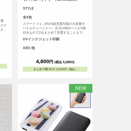
STYLE
全4色
体電
スマートフォン約4.6回充電可能の大容量モ
リスク
バイルチャージャー。出力USBポートが2個
上させ
付きなので2台まとめて充電することもでき
寿命
ます！(付属ケーブルは1つ)残容量はLEDラ
に対
UVインクジェット印刷
イトで表示されるのでわかりやすいです。大
広
容量で、出先などの電源が確保できない時や
ち運び
ABS 他
出張時、災害時でも活躍！
ル
 最先
ry)
4,800
円
(税込 5,280
)
円
トへ
バッテ
まとめて割
:
20％
3,840
円（税込）
池残量
基準に
NEW