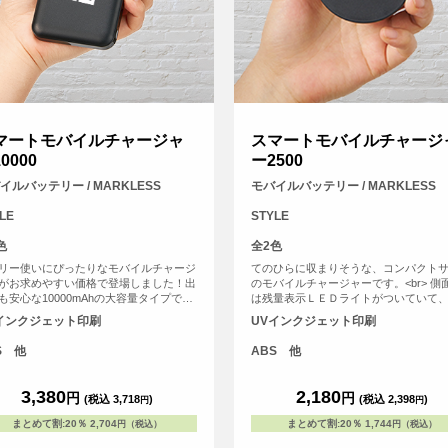
マートモバイルチャージャ
スマートモバイルチャージ
0000
ー2500
イルバッテリー / MARKLESS
モバイルバッテリー / MARKLESS
LE
STYLE
色
全2色
リー使いにぴったりなモバイルチャージ
てのひらに収まりそうな、コンパクト
がお求めやすい価格で登場しました！出
のモバイルチャージャーです。<br> 側
も安心な10000mAhの大容量タイプで
は残量表示ＬＥＤライトがついていて
側面には残量表示LEDライトがついてお
確認が簡単。<br> 小容量ではあります
インクジェット印刷
UVインクジェット印刷
簡単に残量の確認ができる仕様です。ま
リーズナブルな価格帯でフォルムもか
力用USBポートは2口搭載されているた
しく、イベントのノベルティなどにお
S 他
ABS 他
2台同時充電も可能です<br> ※本製品は
す。<br> <br> ご注意：<br> ■ケーブ
ブルは付属しておりません。お手持ちの
属しておりません<br> ■入出力ともにTyp
ブルをご使用ください。
C仕様<br> ■本製品はUSB給電式です<br
3,380
2,180
円
円
(税込 3,718
)
(税込 2,398
)
円
円
まとめて割
:
20％
2,704
まとめて割
:
20％
1,744
円（税込）
円（税込）