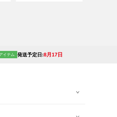
利です。 <br> ※本製品は事故や発火を完全
に防止するものではありません
8月17日
発送予定日:
アイテム
らデザインの作成から決済まで完了できま