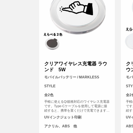
クリアワイヤレス充電器 ラウ
ク
ンド 5W
ウ
モバイルバッテリー / MARKLESS
モバ
STYLE
STY
全2色
全2
手軽に使えるQi規格対応のワイヤレス充電器
手軽
です。Type-Cケーブルを使用して電源に接
です
続すると、携帯を置くだけで充電できます。
続す
充電中には青いライトが輝き、外側のアクリ
一部
UVインクジェット印刷
UV
ル素材が光を効果的に反射。PC環境を美し
反射
く彩ります。
に点
アクリル、ABS 他
AB
あり
だき