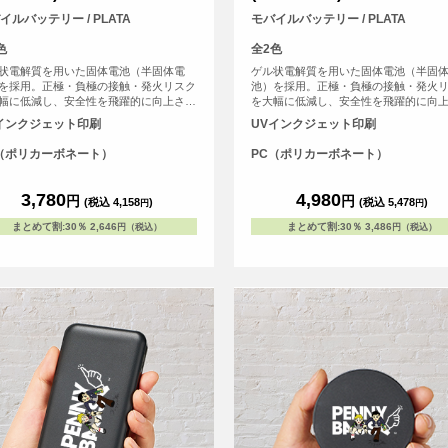
イルバッテリー / PLATA
モバイルバッテリー / PLATA
色
全2色
状電解質を用いた固体電池（半固体電
ゲル状電解質を用いた固体電池（半固
を採用。正極・負極の接触・発火リスク
池）を採用。正極・負極の接触・発火
幅に低減し、安全性を飛躍的に向上させ
を大幅に低減し、安全性を飛躍的に向
バイルバッテリーです。 <br> ■長寿命
たモバイルバッテリーです。 <br> ■長
インクジェット印刷
UVインクジェット印刷
で経済的(約1000回充放電サイクルに対
設計で経済的(約1000回充放電サイクル
。<br> ■動作温度域が-10℃～60℃と広
応)。<br> ■動作温度域が-10℃～60℃と
（ポリカーボネート）
PC（ポリカーボネート）
暑さにも寒さにも強い。<br> ■持ち運び
く、暑さにも寒さにも強い。<br> ■持
利なケーブル一体型 充電用ケーブル
に便利なケーブル一体型 充電用ケーブ
r> ■4個のLEDでバッテリー残量が確認で
<br> ■PD充電対応で20W超急速充電！
3,780
4,980
円
円
(税込 4,158
)
(税込 5,478
)
円
円
残量表示機能付き<br> ■安心・安全の
端の充電規格USB PD(USB Power Delive
E技術基準に適合した商品です<br>
対応！USB PD対応のスマホ、タブレッ
まとめて割
:
30％
2,646
まとめて割
:
30％
3,486
円（税込）
円（税込）
の、最大20W超急速充電が可能<br> ■
リー残量が一目で分かる、デジタル電
表示付き<br> ■安心・安全のPSE技術
適合した商品です。<br>