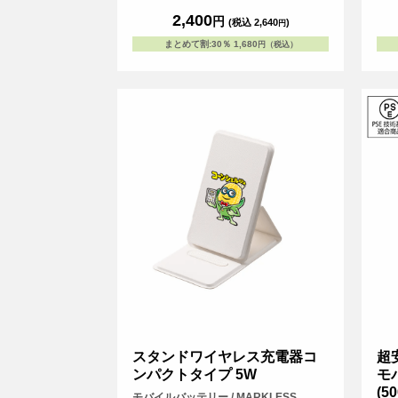
す。
2,400
円
(税込 2,640
)
円
気軽
念品
まとめて割
:
30％
1,680
円（税込）
喜ば
スタンドワイヤレス充電器コ
超
ンパクトタイプ 5W
モ
(5
モバイルバッテリー / MARKLESS