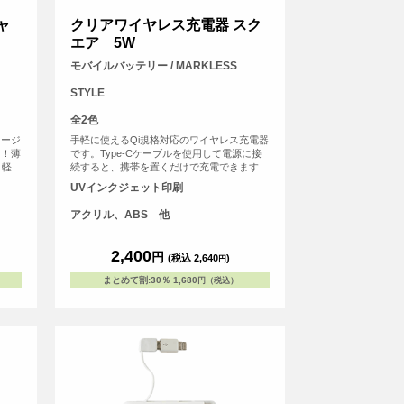
ャ
クリアワイヤレス充電器 スク
エア 5W
モバイルバッテリー / MARKLESS
STYLE
全2色
ャージ
手軽に使えるQi規格対応のワイヤレス充電器
た！薄
です。Type-Cケーブルを使用して電源に接
と軽量
続すると、携帯を置くだけで充電できます。
は残量
充電中には青いライトが輝き、外側のアクリ
UVインクジェット印刷
残量の
ル素材が光を効果的に反射。PC環境を美し
Bポー
く彩ります。
アクリル、ABS 他
充電も
付属
をご使
2,400
円
(税込 2,640
)
円
まとめて割
:
30％
1,680
円（税込）