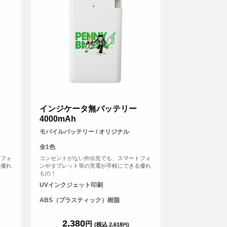
インジケータ無バッテリー
4000mAh
モバイルバッテリー / オリジナル
全1色
トフォ
コンセントがない外出先でも、スマートフォ
る優れ
ンやタブレット等の充電が手軽にできる優れ
もの！
UVインクジェット印刷
ABS（プラスティック）樹脂
2,380
円
(税込 2,618
)
円