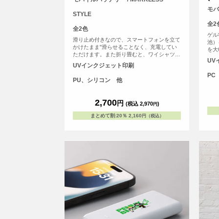
モバ
STYLE
全2
全2色
ゲル
滑り止め付きなので、スマートフォンを立て
池）
かけたまま"滑らせることなく、充電してい
を大
ただけます。また折り畳むと、ワイシャツの
たモ
UV
胸ポケットにもすっぽり収まる、フラットか
設計
UVインクジェット印刷
つコンパクトなサイズ感で持ち運びにも便利
応)
PC
なアイテムです。
く、
PU、シリコン 他
に便
<b
2,700
きる
円
(税込 2,970
)
円
PS
まとめて割
:
20％
2,160
円（税込）