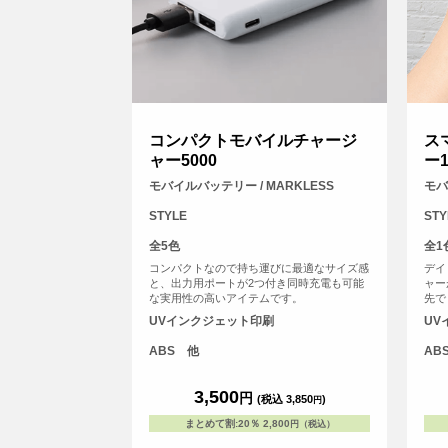
コンパクトモバイルチャージ
ス
ャー5000
ー1
モバイルバッテリー / MARKLESS
モバ
STYLE
STY
全5色
全1
コンパクトなので持ち運びに最適なサイズ感
デイ
と、出力用ポートが2つ付き同時充電も可能
ャー
な実用性の高いアイテムです。
先で
す。
UVインクジェット印刷
UV
り、
た出
ABS 他
AB
め、
ケー
ケー
3,500
円
(税込 3,850
)
円
まとめて割
:
20％
2,800
円（税込）