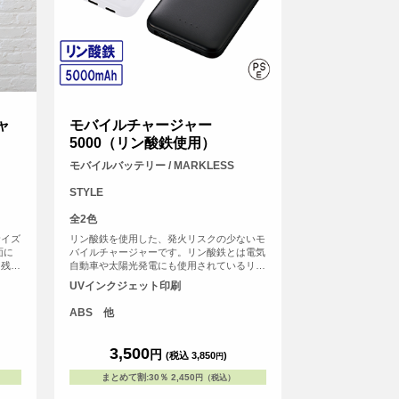
ャ
モバイルチャージャー
5000（リン酸鉄使用）
モバイルバッテリー / MARKLESS
STYLE
全2色
サイズ
リン酸鉄を使用した、発火リスクの少ないモ
面に
バイルチャージャーです。リン酸鉄とは電気
、残量
自動車や太陽光発電にも使用されているリチ
が、
ウムイオンバッテリーのことで、熱トラブル
UVインクジェット印刷
わいら
が起こりにくいのが特徴です。 長時間利用
勧めで
で起こりうる熱暴走のリスクを抑え、また外
ABS 他
ルは付
部からの衝撃による発火リスクも低くなって
e-
います。 一般的なリチウム電池よりも長寿
>
命なのもうれしいポイントです。 USBポー
3,500
円
(税込 3,850
)
円
ト2つ、Type-Cポートが1つついており複数
デバイスの同時充電が可能です。 またチャ
まとめて割
:
30％
2,450
円（税込）
ージャー残容量が分かるLEDライト付きで便