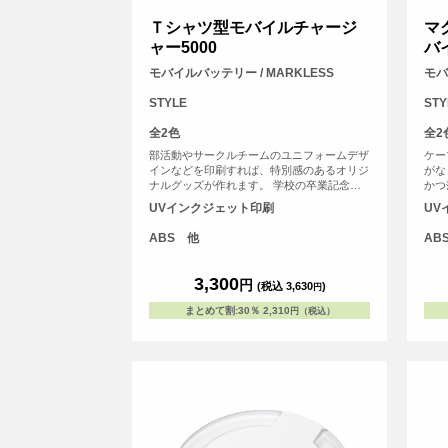
Ｔシャツ型モバイルチャージ
マ
ャー5000
バ
モバイルバッテリー / MARKLESS
モバ
STYLE
STY
全2色
全2
部活動やサークルチームのユニフォームデザ
ケー
インなどを印刷すれば、特別感のあるオリジ
がな
ナルグッズが作れます。 学校の卒業記念品
かつ
やチームの周年記念のほか、アーティストの
もか
UVインクジェット印刷
UV
物販品、推し活グッズにもおすすめのアイテ
す。
ムです。
ABS 他
AB
3,300
円
(税込 3,630
)
円
まとめて割
:
30％
2,310
円（税込）