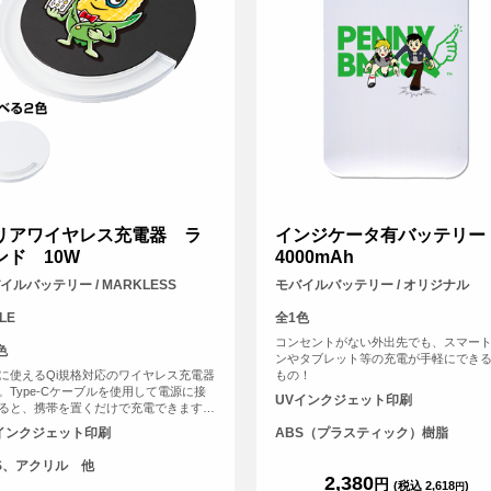
リアワイヤレス充電器 ラ
インジケータ有バッテリー
ンド 10W
4000mAh
イルバッテリー / MARKLESS
モバイルバッテリー / オリジナル
LE
全1色
コンセントがない外出先でも、スマー
色
ンやタブレット等の充電が手軽にでき
に使えるQi規格対応のワイヤレス充電器
もの！
。Type-Cケーブルを使用して電源に接
UVインクジェット印刷
ると、携帯を置くだけで充電できます。
外側にアクリルを使用したことで、光が
インクジェット印刷
ABS（プラスティック）樹脂
しやすく充電中には青いランプがきれい
灯するため、置いているだけで存在感が
S、アクリル 他
ます。カラーはベーシックでお使いいた
2,380
円
(税込 2,618
)
円
やすいブラック・ホワイトの2色展開で