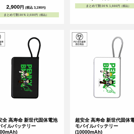
自宅やオフィスなどでインテリア感覚で
2,900
まとめて割
:
30％
1,666
円（税込）
円
(税込 3,190
)
円
に楽しむことができるためイベントの記
やお店のオリジナルノベルティとしても
まとめて割
:
30％
2,030
円（税込）
れるアイテムです。
安全 高寿命 新世代固体電池
超安全 高寿命 新世代固体
バイルバッテリー
モバイルバッテリー
000mAh)
(10000mAh)