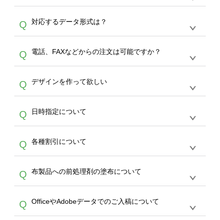
オンデマンドサービスでは、サイトからの受注
A
対応するデータ形式は？
Q
生産にて承っております。デザインツールから
デザインの作成から決済まで完了できます。
デザインツールで対応している画像アップロー
30枚以上やシルク印刷など、大口注文の場合
A
電話、FAXなどからの注文は可能ですか？
Q
ドできるデータ形式は、JPG / PNG / AI / PSD /
は、サポートが担当する
エコバッグコンシェル
PDF 形式になります。データの最大サイズ
や
タンブラーコンシェル
をご利用ください。製
オンデマンドサービスでは、サイトからのご注
は、20MBです。デジカメやスマホで撮影した
作する数量が多ければ多いほど、オンデマンド
A
デザインを作って欲しい
Q
文のみ受け付けております。30個以上のご製
写真などもアップロード可能です。使用できな
サービスよりも低価格で製作することが可能で
作をお考えの方は、サポートが担当する
エコバ
い画像はエラーになります。（※ Illustratorか
す。
うまくデザインができない。印刷するデザイン
ッグコンシェル
や
タンブラーコンシェル
サービ
らの直接入稿には対応していません。AIで保存
A
日時指定について
Q
を作って欲しい。などの場合は、製作数量が
スをご利用頂ければ、電話やFAX、メールなど
し、デザインツールからアップロードして下さ
30個以上であれば、サポート担当が、デザイ
でご注文が可能です。
い）
恐れ入りますが、日時指定は承っておりませ
ン作成のお手伝いをすることが可能です。
エコ
A
各種割引について
Q
ん。発送後18時以降に配送業者・伝票番号を
バッグコンシェル
や
タンブラーコンシェル
サー
メールでお知らせいたしますので、直接配送業
ビスをご利用ください。(※ 30個以下の場合
【まとめて割】5枚以上でご注文枚数に応じて
者にご連絡いただき調整をお願い致します。
は、デザインツールをご利用ください)
A
布製品への前処理剤の塗布について
Q
カート内で自動的に割引(最大50%)が適用され
ます。 【付与ポイント】購入金額の1％が1ポ
【濃色インクジェット印刷による仕上がりの注
イントとして付与され、次回ご注文時に1ポイ
A
OfficeやAdobeデータでのご入稿について
Q
意点（前処理剤）】カラー生地（Tシャツのホ
ント＝1円としてお使いいただけます。ポイン
ワイト、トートバッグのナチュラル、ホワイト
トは発送完了の翌日に付与され、次回ご注文時