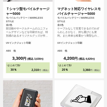
Ｔシャツ型モバイルチャージ
マグネット対応ワイヤレスモ
ャー5000
バイルチャージャー5000
モバイルバッテリー / MARKLESS
モバイルバッテリー / MARKLESS
STYLE
STYLE
全2色
全2色
部活動やサークルチームのユニフォ
ケーブルなしで充電できるのでわず
ームデザインなどを印刷すれば、特
らわしさがなく、持ち運びにも便
別感のあるオリジナルグッズが作れ
利。また本体も軽量かつ薄型なの
ます。 学校の卒業記念品やチームの
で、旅行やフェスなど移動中でもか
周年記念のほか、アーティストの物
さばらず便利なモバイルバッテリー
UVインクジェット印刷
UVインクジェット印刷
販品、推し活グッズにもおすすめの
です。
アイテムです。
ABS 他
ABS 他
3,300
4,200
円
円
(税込 3,630
)
(税込 4,620
)
円
円
\
まとめて割
/
\
まとめて割
/
30％
20％
2,310
3,360
円（税込）
円（税込）