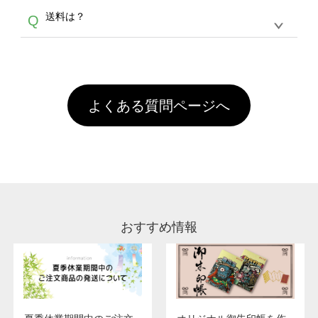
各種形式のデータを直接ご入稿することは出来
以外）のプリントは、濃色インクジェット印刷
からご利用頂けます。ポイントの有効期限は一
A
送料は？
Q
ません。いずれのデータも該当デザインのみ画
といって、プリントを定着させるための処理剤
年間です。【会員ランク】過去10カ月のご注
像(JPEG,PNG,GIF,PDF)に変換、またはAdobe
を塗布しており、短納期・低価格で商品をお届
文回数により会員ランク割引(最大5%)が適用
全国一律290円(税抜)です。また4,000円(税抜)
データ(AI,PSD)で保存して頂き、デザインツー
けするため、処理剤は塗布されたままの状態で
されます。※ログインしてからご注文頂いたも
A
以上のご注文で送料無料とさせて頂いておりま
ル上にアップロードをお願い致します。
出荷を行っております。処理剤自体は人体に無
のに限ります。(同じメールアドレスでご注文
す。「まとめて割」「ポイント」「ランク割
害な性質で、水洗いで落とすことが可能です。
頂いても、ログインがされていなければ、ラン
引」などによるお値引きで4,000円未満になる
お手数ですが、お客様ご自身にて着用前に落と
クにカウントがされません。
よくある質問ページへ
場合は送料がかかりますので、ご注意くださ
していただけますようお願いいたします。※1
い。
通常注文・直送機能でのご注文に関わらず、前
処理剤が残った状態でお届けとなる場合がござ
います。※2 濃色は淡色に比べ処理剤が目立ち
やすく、1回の水洗いでは落ちない場合があり
ます、徐々に軽減されますのでどうかご安心く
ださい。
おすすめ情報