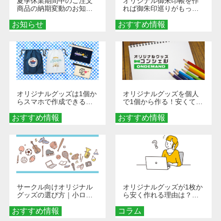
夏季休業期間中のご注文
オリジナル御朱印帳を作
商品の納期変動のお知ら
れば御朱印巡りがもっと
せ
楽しくなる！1冊からオー
お知らせ
おすすめ情報
ダーメイドする魅力と選
び方
オリジナルグッズは1個か
オリジナルグッズを個人
らスマホで作成できる！
で1個から作る！安くて簡
旅行や遠征がもっと楽し
単なオンデマンド制作の
おすすめ情報
くなる巾着＆ポーチ活用
おすすめ情報
秘訣
術
サークル向けオリジナル
オリジナルグッズが1枚か
グッズの選び方｜小ロッ
ら安く作れる理由は？オ
ト・低予算で団結力を高
ンデマンド印刷の仕組み
おすすめ情報
める秘訣
コラム
とメリットを解説