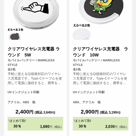
クリアワイヤレス充電器 ラ
クリアワイヤレス充電器 ラ
ウンド 5W
ウンド 10W
モバイルバッテリー / MARKLESS
モバイルバッテリー / MARKLESS
STYLE
STYLE
全2色
全2色
手軽に使えるQi規格対応のワイヤレ
手軽に使えるQi規格対応のワイヤレ
ス充電器です。Type-Cケーブルを使
ス充電器です。Type-Cケーブルを使
用して電源に接続すると、携帯を置
用して電源に接続すると、携帯を置
くだけで充電できます。充電中には
くだけで充電できます。一部外側に
青いライトが輝き、外側のアクリル
アクリルを使用したことで、光が反
UVインクジェット印刷
UVインクジェット印刷
素材が光を効果的に反射。PC環境を
射しやすく充電中には青いランプが
美しく彩ります。
きれいに点灯するため、置いている
アクリル、ABS 他
ABS、アクリル 他
だけで存在感があります。カラーは
ベーシックでお使いいただきやすい
2,400
2,900
円
円
(税込 2,640
)
(税込 3,190
)
円
円
ブラック・ホワイトの2色展開です。
自宅やオフィスなどでインテリア感
\
まとめて割
/
\
まとめて割
/
覚で気軽に楽しむことができるため
30％
30％
1,680
2,030
円（税込）
円（税込）
イベントの記念品やお店のオリジナ
ルノベルティとしても喜ばれるアイ