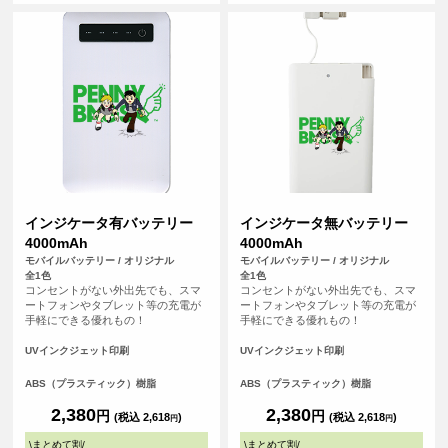
テムです。
インジケータ有バッテリー
インジケータ無バッテリー
4000mAh
4000mAh
モバイルバッテリー / オリジナル
モバイルバッテリー / オリジナル
全1色
全1色
コンセントがない外出先でも、スマ
コンセントがない外出先でも、スマ
ートフォンやタブレット等の充電が
ートフォンやタブレット等の充電が
手軽にできる優れもの！
手軽にできる優れもの！
UVインクジェット印刷
UVインクジェット印刷
ABS（プラスティック）樹脂
ABS（プラスティック）樹脂
2,380
2,380
円
円
(税込 2,618
)
(税込 2,618
)
円
円
\
まとめて割
/
\
まとめて割
/