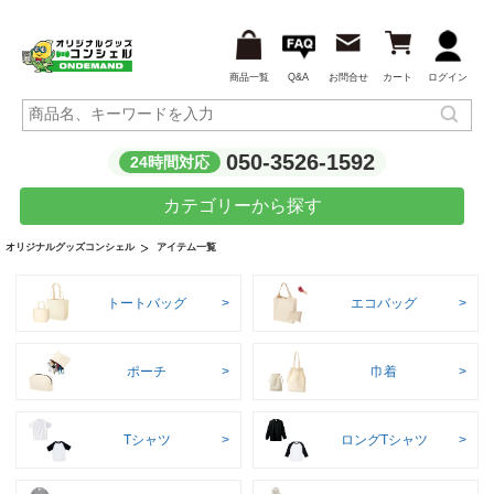
商品一覧
Q&A
お問合せ
カート
ログイン
050-3526-1592
24時間対応
カテゴリーから探す
アイテム一覧
オリジナルグッズコンシェル
トートバッグ
エコバッグ
ポーチ
巾着
Tシャツ
ロングTシャツ