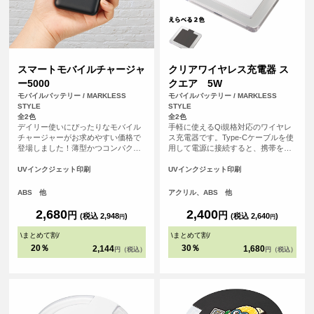
スマートモバイルチャージャ
クリアワイヤレス充電器 ス
ー5000
クエア 5W
モバイルバッテリー / MARKLESS
モバイルバッテリー / MARKLESS
STYLE
STYLE
全2色
全2色
デイリー使いにぴったりなモバイル
手軽に使えるQi規格対応のワイヤレ
チャージャーがお求めやすい価格で
ス充電器です。Type-Cケーブルを使
登場しました！薄型かつコンパクト
用して電源に接続すると、携帯を置
なサイズ感で約110gと軽量なため、
くだけで充電できます。充電中には
持ち運びに便利です。側面には残量
青いライトが輝き、外側のアクリル
UVインクジェット印刷
UVインクジェット印刷
表示LEDライトがついており、簡単
素材が光を効果的に反射。PC環境を
に残量の確認ができる仕様です。ま
美しく彩ります。
ABS 他
アクリル、ABS 他
た出力用USBポートは2口搭載されて
いるため、2台同時充電も可能です。
2,680
2,400
円
円
(税込 2,948
)
(税込 2,640
)
円
円
<br> ※本製品はケーブルは付属して
おりません。お手持ちのケーブルを
\
まとめて割
/
\
まとめて割
/
ご使用ください。
20％
30％
2,144
1,680
円（税込）
円（税込）