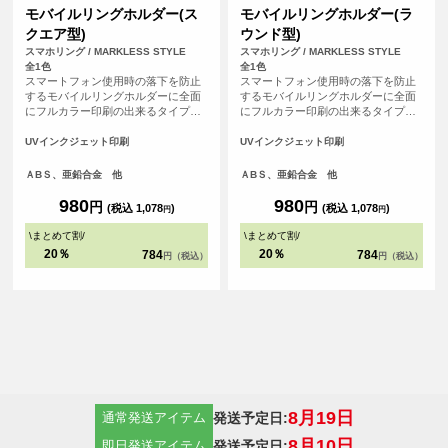
モバイルリングホルダー(ス
モバイルリングホルダー(ラ
クエア型)
ウンド型)
スマホリング / MARKLESS STYLE
スマホリング / MARKLESS STYLE
全1色
全1色
スマートフォン使用時の落下を防止
スマートフォン使用時の落下を防止
するモバイルリングホルダーに全面
するモバイルリングホルダーに全面
にフルカラー印刷の出来るタイプが
にフルカラー印刷の出来るタイプが
登場！今や誰でも持っているスマホ
登場！今や誰でも持っているスマホ
の外側に付けるリングホルダーは、
の外側に付けるリングホルダーは、
UVインクジェット印刷
UVインクジェット印刷
ファッションアイテムとしての役割
ファッションアイテムとしての役割
も果たしており、オリジナルグッズ
も果たしており、オリジナルグッズ
ＡBＳ、亜鉛合金 他
ＡBＳ、亜鉛合金 他
として市場の売上も伸びています。
として市場の売上も伸びています。
<br> ※落下防止を保証するものでは
<br> ※落下防止を保証するものでは
980
980
円
円
(税込 1,078
)
(税込 1,078
)
円
円
ありません。
ありません。
\
まとめて割
/
\
まとめて割
/
20％
20％
784
784
円（税込）
円（税込）
8月19日
発送予定日:
通常発送アイテム
8月10日
発送予定日:
即日発送アイテム