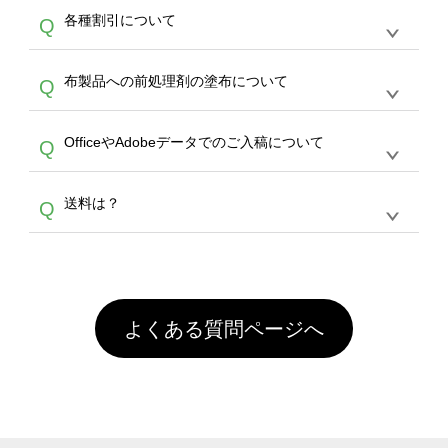
恐れ入りますが、日時指定は承っておりませ
ン作成のお手伝いをすることが可能です。
エコ
A
各種割引について
Q
ん。発送後18時以降に配送業者・伝票番号を
バッグコンシェル
や
タンブラーコンシェル
サー
メールでお知らせいたしますので、直接配送業
ビスをご利用ください。(※ 30個以下の場合
【まとめて割】5枚以上でご注文枚数に応じて
者にご連絡いただき調整をお願い致します。
は、デザインツールをご利用ください)
A
布製品への前処理剤の塗布について
Q
カート内で自動的に割引(最大50%)が適用され
ます。 【付与ポイント】購入金額の1％が1ポ
【濃色インクジェット印刷による仕上がりの注
イントとして付与され、次回ご注文時に1ポイ
A
OfficeやAdobeデータでのご入稿について
Q
意点（前処理剤）】カラー生地（Tシャツのホ
ント＝1円としてお使いいただけます。ポイン
ワイト、トートバッグのナチュラル、ホワイト
トは発送完了の翌日に付与され、次回ご注文時
各種形式のデータを直接ご入稿することは出来
以外）のプリントは、濃色インクジェット印刷
からご利用頂けます。ポイントの有効期限は一
A
送料は？
Q
ません。いずれのデータも該当デザインのみ画
といって、プリントを定着させるための処理剤
年間です。【会員ランク】過去10カ月のご注
像(JPEG,PNG,GIF,PDF)に変換、またはAdobe
を塗布しており、短納期・低価格で商品をお届
文回数により会員ランク割引(最大5%)が適用
全国一律290円(税抜)です。また4,000円(税抜)
データ(AI,PSD)で保存して頂き、デザインツー
けするため、処理剤は塗布されたままの状態で
されます。※ログインしてからご注文頂いたも
A
以上のご注文で送料無料とさせて頂いておりま
ル上にアップロードをお願い致します。
出荷を行っております。処理剤自体は人体に無
のに限ります。(同じメールアドレスでご注文
す。「まとめて割」「ポイント」「ランク割
害な性質で、水洗いで落とすことが可能です。
頂いても、ログインがされていなければ、ラン
引」などによるお値引きで4,000円未満になる
お手数ですが、お客様ご自身にて着用前に落と
クにカウントがされません。
よくある質問ページへ
場合は送料がかかりますので、ご注意くださ
していただけますようお願いいたします。※1
い。
通常注文・直送機能でのご注文に関わらず、前
処理剤が残った状態でお届けとなる場合がござ
います。※2 濃色は淡色に比べ処理剤が目立ち
やすく、1回の水洗いでは落ちない場合があり
ます、徐々に軽減されますのでどうかご安心く