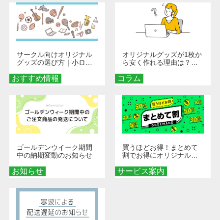
サークル向けオリジナル
オリジナルグッズが1枚か
グッズの選び方｜小ロッ
ら安く作れる理由は？オ
ト・低予算で団結力を高
ンデマンド印刷の仕組み
おすすめ情報
める秘訣
コラム
とメリットを解説
ゴールデンウイーク期間
買うほどお得！まとめて
中の納期変動のお知らせ
割でお得にオリジナルグ
ッズを手に入れよう！
お知らせ
サービス案内