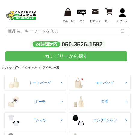
商品一覧
Q&A
お問合せ
カート
ログイン
050-3526-1592
24時間対応
カテゴリーから探す
アイテム一覧
オリジナルグッズコンシェル
トートバッグ
エコバッグ
ポーチ
巾着
Tシャツ
ロングTシャツ