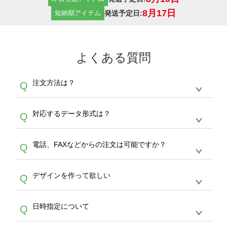
8月17日
発送予定日:
短納期アイテム
よくある質問
注文方法は？
Q
オンデマンドサービスでは、サイトからの受注
A
対応するデータ形式は？
Q
生産にて承っております。デザインツールから
デザインの作成から決済まで完了できます。
デザインツールで対応している画像アップロー
30枚以上やシルク印刷など、大口注文の場合
A
電話、FAXなどからの注文は可能ですか？
Q
ドできるデータ形式は、JPG / PNG / AI / PSD /
は、サポートが担当する
エコバッグコンシェル
PDF 形式になります。データの最大サイズ
や
タンブラーコンシェル
をご利用ください。製
オンデマンドサービスでは、サイトからのご注
は、20MBです。デジカメやスマホで撮影した
作する数量が多ければ多いほど、オンデマンド
A
デザインを作って欲しい
Q
文のみ受け付けております。30個以上のご製
写真などもアップロード可能です。使用できな
サービスよりも低価格で製作することが可能で
作をお考えの方は、サポートが担当する
エコバ
い画像はエラーになります。（※ Illustratorか
す。
うまくデザインができない。印刷するデザイン
ッグコンシェル
や
タンブラーコンシェル
サービ
らの直接入稿には対応していません。AIで保存
A
日時指定について
Q
を作って欲しい。などの場合は、製作数量が
スをご利用頂ければ、電話やFAX、メールなど
し、デザインツールからアップロードして下さ
30個以上であれば、サポート担当が、デザイ
でご注文が可能です。
い）