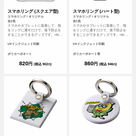
スマホリング (スクエア型)
スマホリング (ハート型)
スマホリング / オリジナル
スマホリング / オリジナル
全2色
全1色
スマホやタブレットに装着して、指
スマホやタブレットに装着して、指
をリングに通すだけで、落下防止を
をリングに通すだけで、落下防止を
することができるグッズです。<br>
することができるグッズです。<br>
※落下防止を保証するものではあり
※落下防止を保証するものではあり
ません。 <br> ※プリントについて：
ません。 <br> ※プリントについて：
UVインクジェット印刷
UVインクジェット印刷
こちらのアイテムはプリント範囲の
こちらのアイテムはプリント範囲の
端に近い程デザインが切れてしまう
端に近い程デザインが切れてしまう
ポリカーボネート
ポリカーボネート等
可能性が高いため、重要なデザイン
可能性が高いため、重要なデザイン
(文字等)は内側に収めていただくこ
(文字等)は内側に収めていただくこ
820
860
円
円
(税込 902
)
(税込 946
)
円
円
とをおすすめしております。
とをおすすめしております。