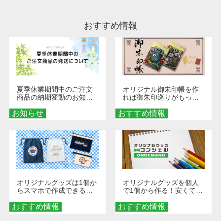
ださい。
おすすめ情報
夏季休業期間中のご注文
オリジナル御朱印帳を作
商品の納期変動のお知ら
れば御朱印巡りがもっと
せ
楽しくなる！1冊からオー
お知らせ
おすすめ情報
ダーメイドする魅力と選
び方
オリジナルグッズは1個か
オリジナルグッズを個人
らスマホで作成できる！
で1個から作る！安くて簡
旅行や遠征がもっと楽し
単なオンデマンド制作の
おすすめ情報
くなる巾着＆ポーチ活用
おすすめ情報
秘訣
術