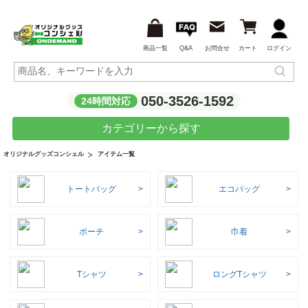
商品一覧
Q&A
お問合せ
カート
ログイン
050-3526-1592
24時間対応
カテゴリーから探す
アイテム一覧
オリジナルグッズコンシェル
トートバッグ
エコバッグ
ポーチ
巾着
Tシャツ
ロングTシャツ