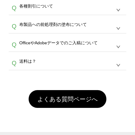
恐れ入りますが、日時指定は承っておりませ
ン作成のお手伝いをすることが可能です。
エコ
A
各種割引について
Q
ん。発送後18時以降に配送業者・伝票番号を
バッグコンシェル
や
タンブラーコンシェル
サー
メールでお知らせいたしますので、直接配送業
ビスをご利用ください。(※ 30個以下の場合
【まとめて割】5枚以上でご注文枚数に応じて
者にご連絡いただき調整をお願い致します。
は、デザインツールをご利用ください)
A
布製品への前処理剤の塗布について
Q
カート内で自動的に割引(最大50%)が適用され
ます。 【付与ポイント】購入金額の1％が1ポ
【濃色インクジェット印刷による仕上がりの注
イントとして付与され、次回ご注文時に1ポイ
A
OfficeやAdobeデータでのご入稿について
Q
意点（前処理剤）】カラー生地（Tシャツのホ
ント＝1円としてお使いいただけます。ポイン
ワイト、トートバッグのナチュラル、ホワイト
トは発送完了の翌日に付与され、次回ご注文時
各種形式のデータを直接ご入稿することは出来
以外）のプリントは、濃色インクジェット印刷
からご利用頂けます。ポイントの有効期限は一
A
送料は？
Q
ません。いずれのデータも該当デザインのみ画
といって、プリントを定着させるための処理剤
年間です。【会員ランク】過去10カ月のご注
像(JPEG,PNG,GIF,PDF)に変換、またはAdobe
を塗布しており、短納期・低価格で商品をお届
文回数により会員ランク割引(最大5%)が適用
全国一律290円(税抜)です。また4,000円(税抜)
データ(AI,PSD)で保存して頂き、デザインツー
けするため、処理剤は塗布されたままの状態で
されます。※ログインしてからご注文頂いたも
A
以上のご注文で送料無料とさせて頂いておりま
ル上にアップロードをお願い致します。
出荷を行っております。処理剤自体は人体に無
のに限ります。(同じメールアドレスでご注文
す。「まとめて割」「ポイント」「ランク割
害な性質で、水洗いで落とすことが可能です。
頂いても、ログインがされていなければ、ラン
引」などによるお値引きで4,000円未満になる
お手数ですが、お客様ご自身にて着用前に落と
クにカウントがされません。
よくある質問ページへ
場合は送料がかかりますので、ご注意くださ
していただけますようお願いいたします。※1
い。
通常注文・直送機能でのご注文に関わらず、前
処理剤が残った状態でお届けとなる場合がござ
います。※2 濃色は淡色に比べ処理剤が目立ち
やすく、1回の水洗いでは落ちない場合があり
ます、徐々に軽減されますのでどうかご安心く