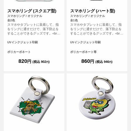
スマホリング (スクエア型)
スマホリング (ハート型)
スマホリング / オリジナル
スマホリング / オリジナル
全2色
全1色
スマホやタブレットに装着して、指
スマホやタブレットに装着して、指
をリングに通すだけで、落下防止を
をリングに通すだけで、落下防止を
することができるグッズです。<br>
することができるグッズです。<br>
※落下防止を保証するものではあり
※落下防止を保証するものではあり
ません。 <br> ※プリントについて：
ません。 <br> ※プリントについて：
UVインクジェット印刷
UVインクジェット印刷
こちらのアイテムはプリント範囲の
こちらのアイテムはプリント範囲の
端に近い程デザインが切れてしまう
端に近い程デザインが切れてしまう
ポリカーボネート
ポリカーボネート等
可能性が高いため、重要なデザイン
可能性が高いため、重要なデザイン
(文字等)は内側に収めていただくこ
(文字等)は内側に収めていただくこ
820
860
円
円
(税込 902
)
(税込 946
)
円
円
とをおすすめしております。
とをおすすめしております。