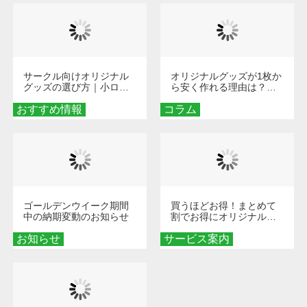
サークル向けオリジナル
オリジナルグッズが1枚か
グッズの選び方｜小ロッ
ら安く作れる理由は？オ
ト・低予算で団結力を高
ンデマンド印刷の仕組み
おすすめ情報
める秘訣
コラム
とメリットを解説
ゴールデンウイーク期間
買うほどお得！まとめて
中の納期変動のお知らせ
割でお得にオリジナルグ
ッズを手に入れよう！
お知らせ
サービス案内