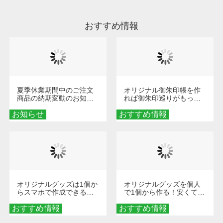
ださい。
おすすめ情報
夏季休業期間中のご注文
オリジナル御朱印帳を作
商品の納期変動のお知ら
れば御朱印巡りがもっと
せ
楽しくなる！1冊からオー
お知らせ
おすすめ情報
ダーメイドする魅力と選
び方
オリジナルグッズは1個か
オリジナルグッズを個人
らスマホで作成できる！
で1個から作る！安くて簡
旅行や遠征がもっと楽し
単なオンデマンド制作の
おすすめ情報
くなる巾着＆ポーチ活用
おすすめ情報
秘訣
術