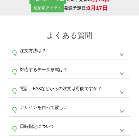
8月17日
発送予定日:
短納期アイテム
よくある質問
注文方法は？
Q
オンデマンドサービスでは、サイトからの受注
A
対応するデータ形式は？
Q
生産にて承っております。デザインツールから
デザインの作成から決済まで完了できます。
デザインツールで対応している画像アップロー
30枚以上やシルク印刷など、大口注文の場合
A
電話、FAXなどからの注文は可能ですか？
Q
ドできるデータ形式は、JPG / PNG / AI / PSD /
は、サポートが担当する
エコバッグコンシェル
PDF 形式になります。データの最大サイズ
や
タンブラーコンシェル
をご利用ください。製
オンデマンドサービスでは、サイトからのご注
は、20MBです。デジカメやスマホで撮影した
作する数量が多ければ多いほど、オンデマンド
A
デザインを作って欲しい
Q
文のみ受け付けております。30個以上のご製
写真などもアップロード可能です。使用できな
サービスよりも低価格で製作することが可能で
作をお考えの方は、サポートが担当する
エコバ
い画像はエラーになります。（※ Illustratorか
す。
うまくデザインができない。印刷するデザイン
ッグコンシェル
や
タンブラーコンシェル
サービ
らの直接入稿には対応していません。AIで保存
A
日時指定について
Q
を作って欲しい。などの場合は、製作数量が
スをご利用頂ければ、電話やFAX、メールなど
し、デザインツールからアップロードして下さ
30個以上であれば、サポート担当が、デザイ
でご注文が可能です。
い）