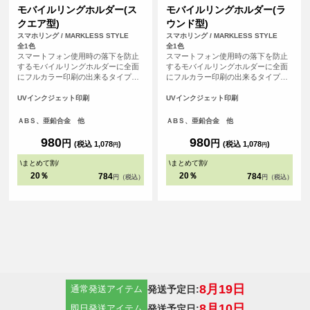
モバイルリングホルダー(ス
モバイルリングホルダー(ラ
クエア型)
ウンド型)
スマホリング / MARKLESS STYLE
スマホリング / MARKLESS STYLE
全1色
全1色
スマートフォン使用時の落下を防止
スマートフォン使用時の落下を防止
するモバイルリングホルダーに全面
するモバイルリングホルダーに全面
にフルカラー印刷の出来るタイプが
にフルカラー印刷の出来るタイプが
登場！今や誰でも持っているスマホ
登場！今や誰でも持っているスマホ
の外側に付けるリングホルダーは、
の外側に付けるリングホルダーは、
UVインクジェット印刷
UVインクジェット印刷
ファッションアイテムとしての役割
ファッションアイテムとしての役割
も果たしており、オリジナルグッズ
も果たしており、オリジナルグッズ
ＡBＳ、亜鉛合金 他
ＡBＳ、亜鉛合金 他
として市場の売上も伸びています。
として市場の売上も伸びています。
<br> ※落下防止を保証するものでは
<br> ※落下防止を保証するものでは
980
980
円
円
(税込 1,078
)
(税込 1,078
)
円
円
ありません。
ありません。
\
まとめて割
/
\
まとめて割
/
20％
20％
784
784
円（税込）
円（税込）
8月19日
発送予定日:
通常発送アイテム
8月10日
発送予定日:
即日発送アイテム