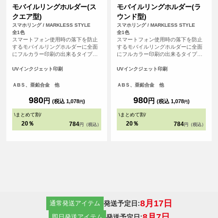
モバイルリングホルダー(ス
モバイルリングホルダー(ラ
クエア型)
ウンド型)
スマホリング / MARKLESS STYLE
スマホリング / MARKLESS STYLE
全1色
全1色
スマートフォン使用時の落下を防止
スマートフォン使用時の落下を防止
するモバイルリングホルダーに全面
するモバイルリングホルダーに全面
にフルカラー印刷の出来るタイプが
にフルカラー印刷の出来るタイプが
登場！今や誰でも持っているスマホ
登場！今や誰でも持っているスマホ
の外側に付けるリングホルダーは、
の外側に付けるリングホルダーは、
UVインクジェット印刷
UVインクジェット印刷
ファッションアイテムとしての役割
ファッションアイテムとしての役割
も果たしており、オリジナルグッズ
も果たしており、オリジナルグッズ
ＡBＳ、亜鉛合金 他
ＡBＳ、亜鉛合金 他
として市場の売上も伸びています。
として市場の売上も伸びています。
<br> ※落下防止を保証するものでは
<br> ※落下防止を保証するものでは
980
980
円
円
(税込 1,078
)
(税込 1,078
)
円
円
ありません。
ありません。
\
まとめて割
/
\
まとめて割
/
20％
20％
784
784
円（税込）
円（税込）
8月17日
発送予定日:
通常発送アイテム
8月7日
発送予定日:
即日発送アイテム