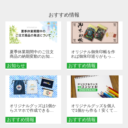
ださい。
おすすめ情報
夏季休業期間中のご注文
オリジナル御朱印帳を作
商品の納期変動のお知ら
れば御朱印巡りがもっと
せ
楽しくなる！1冊からオー
お知らせ
おすすめ情報
ダーメイドする魅力と選
び方
オリジナルグッズは1個か
オリジナルグッズを個人
らスマホで作成できる！
で1個から作る！安くて簡
旅行や遠征がもっと楽し
単なオンデマンド制作の
おすすめ情報
くなる巾着＆ポーチ活用
おすすめ情報
秘訣
術