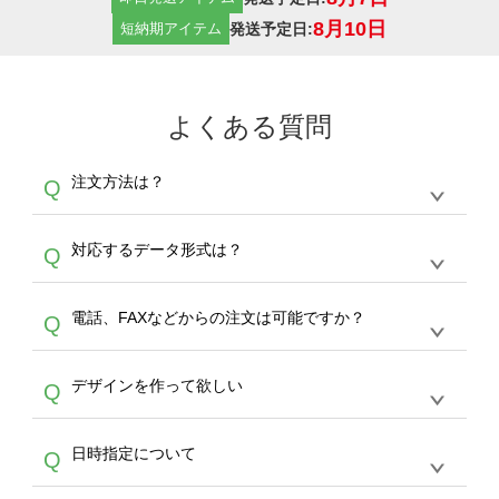
8月10日
発送予定日:
短納期アイテム
よくある質問
注文方法は？
Q
オンデマンドサービスでは、サイトからの受注
A
対応するデータ形式は？
Q
生産にて承っております。デザインツールから
デザインの作成から決済まで完了できます。
デザインツールで対応している画像アップロー
30枚以上やシルク印刷など、大口注文の場合
A
電話、FAXなどからの注文は可能ですか？
Q
ドできるデータ形式は、JPG / PNG / AI / PSD /
は、サポートが担当する
エコバッグコンシェル
PDF 形式になります。データの最大サイズ
や
タンブラーコンシェル
をご利用ください。製
オンデマンドサービスでは、サイトからのご注
は、20MBです。デジカメやスマホで撮影した
作する数量が多ければ多いほど、オンデマンド
A
デザインを作って欲しい
Q
文のみ受け付けております。30個以上のご製
写真などもアップロード可能です。使用できな
サービスよりも低価格で製作することが可能で
作をお考えの方は、サポートが担当する
エコバ
い画像はエラーになります。（※ Illustratorか
す。
うまくデザインができない。印刷するデザイン
ッグコンシェル
や
タンブラーコンシェル
サービ
らの直接入稿には対応していません。AIで保存
A
日時指定について
Q
を作って欲しい。などの場合は、製作数量が
スをご利用頂ければ、電話やFAX、メールなど
し、デザインツールからアップロードして下さ
30個以上であれば、サポート担当が、デザイ
でご注文が可能です。
い）