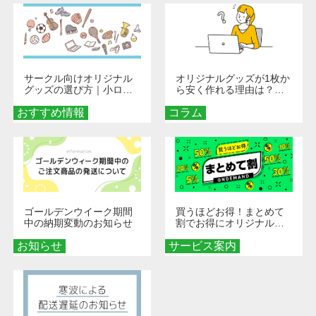
サークル向けオリジナル
オリジナルグッズが1枚か
グッズの選び方｜小ロッ
ら安く作れる理由は？オ
ト・低予算で団結力を高
ンデマンド印刷の仕組み
おすすめ情報
める秘訣
コラム
とメリットを解説
ゴールデンウイーク期間
買うほどお得！まとめて
中の納期変動のお知らせ
割でお得にオリジナルグ
ッズを手に入れよう！
お知らせ
サービス案内