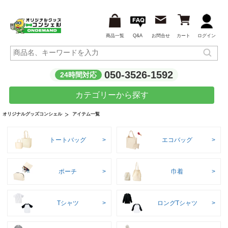
商品一覧
Q&A
お問合せ
カート
ログイン
050-3526-1592
24時間対応
カテゴリーから探す
アイテム一覧
オリジナルグッズコンシェル
トートバッグ
エコバッグ
ポーチ
巾着
Tシャツ
ロングTシャツ