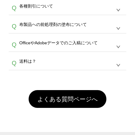
恐れ入りますが、日時指定は承っておりませ
ン作成のお手伝いをすることが可能です。
エコ
A
各種割引について
Q
ん。発送後18時以降に配送業者・伝票番号を
バッグコンシェル
や
タンブラーコンシェル
サー
メールでお知らせいたしますので、直接配送業
ビスをご利用ください。(※ 30個以下の場合
【まとめて割】5枚以上でご注文枚数に応じて
者にご連絡いただき調整をお願い致します。
は、デザインツールをご利用ください)
A
布製品への前処理剤の塗布について
Q
カート内で自動的に割引(最大50%)が適用され
ます。 【付与ポイント】購入金額の1％が1ポ
【濃色インクジェット印刷による仕上がりの注
イントとして付与され、次回ご注文時に1ポイ
A
OfficeやAdobeデータでのご入稿について
Q
意点（前処理剤）】カラー生地（Tシャツのホ
ント＝1円としてお使いいただけます。ポイン
ワイト、トートバッグのナチュラル、ホワイト
トは発送完了の翌日に付与され、次回ご注文時
各種形式のデータを直接ご入稿することは出来
以外）のプリントは、濃色インクジェット印刷
からご利用頂けます。ポイントの有効期限は一
A
送料は？
Q
ません。いずれのデータも該当デザインのみ画
といって、プリントを定着させるための処理剤
年間です。【会員ランク】過去10カ月のご注
像(JPEG,PNG,GIF,PDF)に変換、またはAdobe
を塗布しており、短納期・低価格で商品をお届
文回数により会員ランク割引(最大5%)が適用
全国一律290円(税抜)です。また4,000円(税抜)
データ(AI,PSD)で保存して頂き、デザインツー
けするため、処理剤は塗布されたままの状態で
されます。※ログインしてからご注文頂いたも
A
以上のご注文で送料無料とさせて頂いておりま
ル上にアップロードをお願い致します。
出荷を行っております。処理剤自体は人体に無
のに限ります。(同じメールアドレスでご注文
す。「まとめて割」「ポイント」「ランク割
害な性質で、水洗いで落とすことが可能です。
頂いても、ログインがされていなければ、ラン
引」などによるお値引きで4,000円未満になる
お手数ですが、お客様ご自身にて着用前に落と
クにカウントがされません。
よくある質問ページへ
場合は送料がかかりますので、ご注意くださ
していただけますようお願いいたします。※1
い。
通常注文・直送機能でのご注文に関わらず、前
処理剤が残った状態でお届けとなる場合がござ
います。※2 濃色は淡色に比べ処理剤が目立ち
やすく、1回の水洗いでは落ちない場合があり
ます、徐々に軽減されますのでどうかご安心く