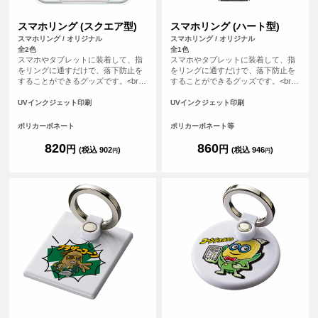
スマホリング (スクエア型)
スマホリング (ハート型)
スマホリング / オリジナル
スマホリング / オリジナル
全2色
全1色
スマホやタブレットに装着して、指
スマホやタブレットに装着して、指
をリングに通すだけで、落下防止を
をリングに通すだけで、落下防止を
することができるグッズです。<br>
することができるグッズです。<br>
※落下防止を保証するものではあり
※落下防止を保証するものではあり
ません。 <br> ※プリントについて：
ません。 <br> ※プリントについて：
UVインクジェット印刷
UVインクジェット印刷
こちらのアイテムはプリント範囲の
こちらのアイテムはプリント範囲の
端に近い程デザインが切れてしまう
端に近い程デザインが切れてしまう
ポリカーボネート
ポリカーボネート等
可能性が高いため、重要なデザイン
可能性が高いため、重要なデザイン
(文字等)は内側に収めていただくこ
(文字等)は内側に収めていただくこ
820
860
円
円
(税込 902
)
(税込 946
)
円
円
とをおすすめしております。
とをおすすめしております。