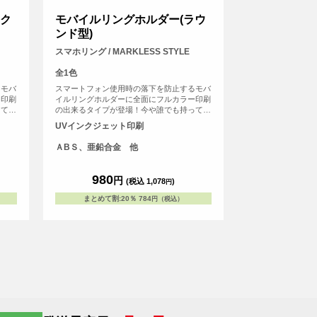
スク
モバイルリングホルダー(ラウ
ンド型)
スマホリング / MARKLESS STYLE
全1色
るモバ
スマートフォン使用時の落下を防止するモバ
ー印刷
イルリングホルダーに全面にフルカラー印刷
ってい
の出来るタイプが登場！今や誰でも持ってい
ーは、
るスマホの外側に付けるリングホルダーは、
UVインクジェット印刷
果たし
ファッションアイテムとしての役割も果たし
の売上
ており、オリジナルグッズとして市場の売上
ＡBＳ、亜鉛合金 他
証す
も伸びています。<br> ※落下防止を保証す
るものではありません。
980
円
(税込 1,078
)
円
まとめて割
:
20％
784
円（税込）