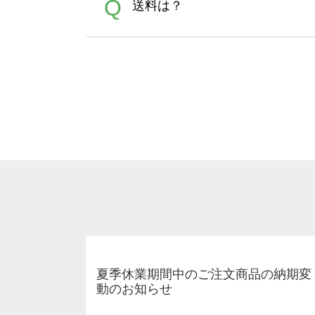
A
Q
送料は？
文に関わらず、前処理剤が残っ
Adobeデータ(AI,PSD
は落ちない場合があります、
全国一律290円(税抜)です。
A
割引」などによるお値引きで4
夏季休業期間中のご注文商品の納期変
動のお知らせ