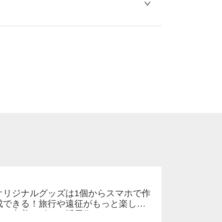
比べ処理剤が目立ちやすく、1回の水洗いで
。
ります。「まとめて割」「ポイント」「ランク
い。
オリジナルグッズは1個からスマホで作
成できる！旅行や遠征がもっと楽しく
なる巾着＆ポーチ活用術