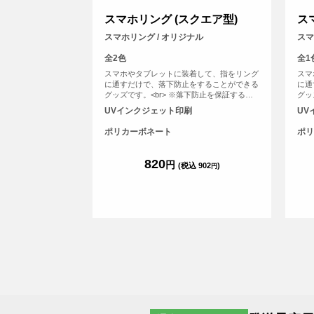
スマホリング (スクエア型)
ス
スマホリング / オリジナル
スマ
全2色
全1
スマホやタブレットに装着して、指をリング
スマ
に通すだけで、落下防止をすることができる
に通
グッズです。<br> ※落下防止を保証するも
グッ
のではありません。 <br> ※プリントについ
ので
UVインクジェット印刷
UV
て：こちらのアイテムはプリント範囲の端に
て：
近い程デザインが切れてしまう可能性が高い
近い
ポリカーボネート
ポリ
ため、重要なデザイン(文字等)は内側に収め
ため
ていただくことをおすすめしております。
てい
820
円
(税込 902
)
円