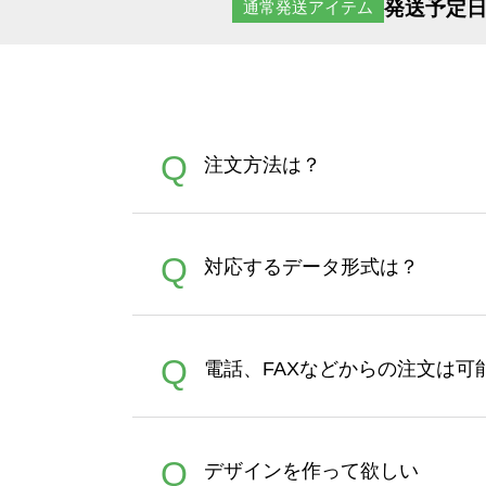
発送予定日
通常発送アイテム
Q
注文方法は？
オンデマンドサービスでは、
A
Q
対応するデータ形式は？
す。 30枚以上やシルク印刷
さい。製作する数量が多けれ
デザインツールで対応している画像ア
A
Q
電話、FAXなどからの注文は可
ズは、20MBです。デジカメ
Illustratorからの直
オンデマンドサービスでは、
A
Q
デザインを作って欲しい
バッグコンシェル
や
タンブラ