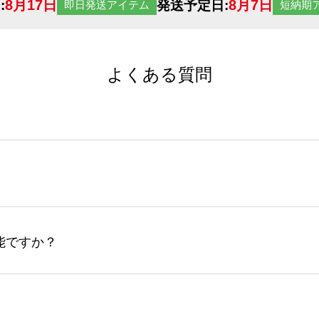
8月17日
8月7日
:
発送予定日:
即日発送アイテム
短納期
よくある質問
サイトからの受注生産にて承っております。デザインツールか
など、大口注文の場合は、サポートが担当する
エコバッグコンシ
ば多いほど、オンデマンドサービスよりも低価格で製作するこ
ップロードできるデータ形式は、JPG / PNG / AI / PS
能ですか？
やスマホで撮影した写真などもアップロード可能です。使用で
接入稿には対応していません。AIで保存し、デザインツールからアップ
サイトからのご注文のみ受け付けております。30個以上のご製
ーコンシェル
サービスをご利用頂ければ、電話やFAX、メール