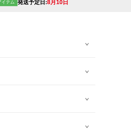
8月10日
発送予定日:
アイテム
らデザインの作成から決済まで完了できま
ェル
や
タンブラーコンシェル
をご利用くだ
とが可能です。
D / PDF 形式になります。データの最大サイ
きない画像はエラーになります。（※
ロードして下さい）
作をお考えの方は、サポートが担当する
エコ
などでご注文が可能です。