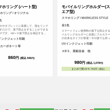
マホリング (ハート型)
モバイルリングホルダー(
エア型)
ホリング / オリジナル
スマホリング / MARKLESS STYLE
色
全1色
ホやタブレットに装着して、指をリング
すだけで、落下防止をすることができる
スマートフォン使用時の落下を防止す
ズです。<br> ※落下防止を保証するも
イルリングホルダーに全面にフルカラ
はありません。 <br> ※プリントについ
の出来るタイプが登場！今や誰でも持
インクジェット印刷
こちらのアイテムはプリント範囲の端に
るスマホの外側に付けるリングホルダ
UVインクジェット印刷
程デザインが切れてしまう可能性が高い
ファッションアイテムとしての役割も
カーボネート等
、重要なデザイン(文字等)は内側に収め
ており、オリジナルグッズとして市場
ＡBＳ、亜鉛合金 他
ただくことをおすすめしております。
も伸びています。<br> ※落下防止を保
860
るものではありません。
円
(税込 946
)
円
980
円
(税込 1,078
)
円
まとめて割
:
20％
784
円（税込）