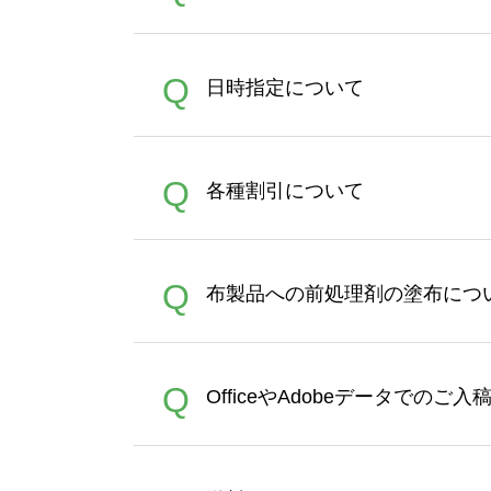
うまくデザインができない。
A
Q
日時指定について
ン作成のお手伝いをすること
合は、デザインツールをご利用
恐れ入りますが、日時指定は
A
Q
各種割引について
者にご連絡いただき調整をお
【まとめて割】5枚以上でご注
A
Q
布製品への前処理剤の塗布につ
ポイントとして付与され、次
文時からご利用頂けます。ポイ
が適用されます。※ログイン
【濃色インクジェット印刷に
A
Q
OfficeやAdobeデータでのご
れば、ランクにカウントがさ
イト以外）のプリントは、濃
品をお届けするため、処理剤
が可能です。お手数ですが、お
各種形式のデータを直接ご入稿す