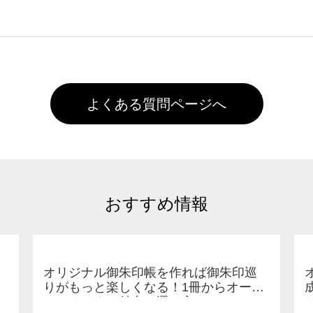
た状態でお届けとなる場合がございます。※2 濃色は淡色に
)で保存して頂き、デザインツール上にアップロードをお願い致します
徐々に軽減されますのでどうかご安心ください。
また4,000円(税抜)以上のご注文で送料無料とさせて頂いてお
,000円未満になる場合は送料がかかりますので、ご注意くださ
よくある質問ページへ
おすすめ情報
オリジナル御朱印帳を作れば御朱印巡
りがもっと楽しくなる！1冊からオーダ
ーメイドする魅力と選び方