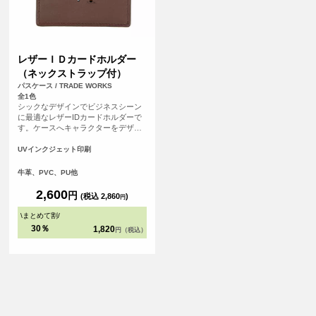
レザーＩＤカードホルダー
（ネックストラップ付）
パスケース / TRADE WORKS
全1色
シックなデザインでビジネスシーン
に最適なレザーIDカードホルダーで
す。ケースへキャラクターをデザイ
ンしたり、コーポレートロゴを入れ
ることで高級感のあるアイテムにな
UVインクジェット印刷
ります。ネックストラップ付です。
牛革、PVC、PU他
2,600
円
(税込 2,860
)
円
\
まとめて割
/
30％
1,820
円（税込）