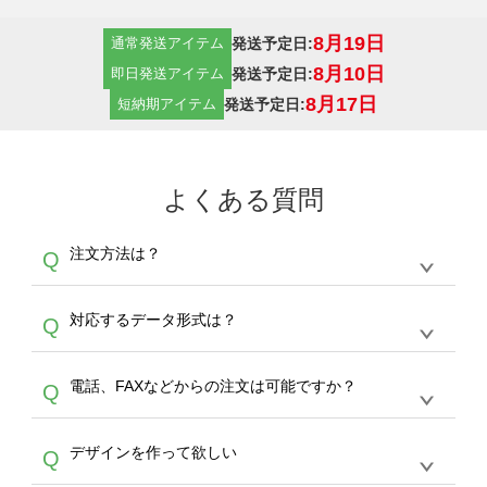
8月19日
発送予定日:
通常発送アイテム
8月10日
発送予定日:
即日発送アイテム
8月17日
発送予定日:
短納期アイテム
よくある質問
注文方法は？
Q
オンデマンドサービスでは、サイトからの受注
A
対応するデータ形式は？
Q
生産にて承っております。デザインツールから
デザインの作成から決済まで完了できます。
デザインツールで対応している画像アップロー
30枚以上やシルク印刷など、大口注文の場合
A
電話、FAXなどからの注文は可能ですか？
Q
ドできるデータ形式は、JPG / PNG / AI / PSD /
は、サポートが担当する
エコバッグコンシェル
PDF 形式になります。データの最大サイズ
や
タンブラーコンシェル
をご利用ください。製
オンデマンドサービスでは、サイトからのご注
は、20MBです。デジカメやスマホで撮影した
作する数量が多ければ多いほど、オンデマンド
A
デザインを作って欲しい
Q
文のみ受け付けております。30個以上のご製
写真などもアップロード可能です。使用できな
サービスよりも低価格で製作することが可能で
作をお考えの方は、サポートが担当する
エコバ
い画像はエラーになります。（※ Illustratorか