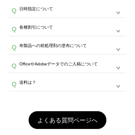
す。
うまくデザインができない。印刷するデザイン
ッグコンシェル
や
タンブラーコンシェル
サービ
らの直接入稿には対応していません。AIで保存
A
日時指定について
Q
を作って欲しい。などの場合は、製作数量が
スをご利用頂ければ、電話やFAX、メールなど
し、デザインツールからアップロードして下さ
30個以上であれば、サポート担当が、デザイ
でご注文が可能です。
い）
恐れ入りますが、日時指定は承っておりませ
ン作成のお手伝いをすることが可能です。
エコ
A
各種割引について
Q
ん。発送後18時以降に配送業者・伝票番号を
バッグコンシェル
や
タンブラーコンシェル
サー
メールでお知らせいたしますので、直接配送業
ビスをご利用ください。(※ 30個以下の場合
【まとめて割】5枚以上でご注文枚数に応じて
者にご連絡いただき調整をお願い致します。
は、デザインツールをご利用ください)
A
布製品への前処理剤の塗布について
Q
カート内で自動的に割引(最大50%)が適用され
ます。 【付与ポイント】購入金額の1％が1ポ
【濃色インクジェット印刷による仕上がりの注
イントとして付与され、次回ご注文時に1ポイ
A
OfficeやAdobeデータでのご入稿について
Q
意点（前処理剤）】カラー生地（Tシャツのホ
ント＝1円としてお使いいただけます。ポイン
ワイト、トートバッグのナチュラル、ホワイト
トは発送完了の翌日に付与され、次回ご注文時
各種形式のデータを直接ご入稿することは出来
以外）のプリントは、濃色インクジェット印刷
からご利用頂けます。ポイントの有効期限は一
A
送料は？
Q
ません。いずれのデータも該当デザインのみ画
といって、プリントを定着させるための処理剤
年間です。【会員ランク】過去10カ月のご注
像(JPEG,PNG,GIF,PDF)に変換、またはAdobe
を塗布しており、短納期・低価格で商品をお届
文回数により会員ランク割引(最大5%)が適用
全国一律290円(税抜)です。また4,000円(税抜)
データ(AI,PSD)で保存して頂き、デザインツー
けするため、処理剤は塗布されたままの状態で
されます。※ログインしてからご注文頂いたも
A
以上のご注文で送料無料とさせて頂いておりま
ル上にアップロードをお願い致します。
出荷を行っております。処理剤自体は人体に無
のに限ります。(同じメールアドレスでご注文
す。「まとめて割」「ポイント」「ランク割
害な性質で、水洗いで落とすことが可能です。
頂いても、ログインがされていなければ、ラン
引」などによるお値引きで4,000円未満になる
お手数ですが、お客様ご自身にて着用前に落と
クにカウントがされません。
よくある質問ページへ
場合は送料がかかりますので、ご注意くださ
していただけますようお願いいたします。※1
い。
通常注文・直送機能でのご注文に関わらず、前