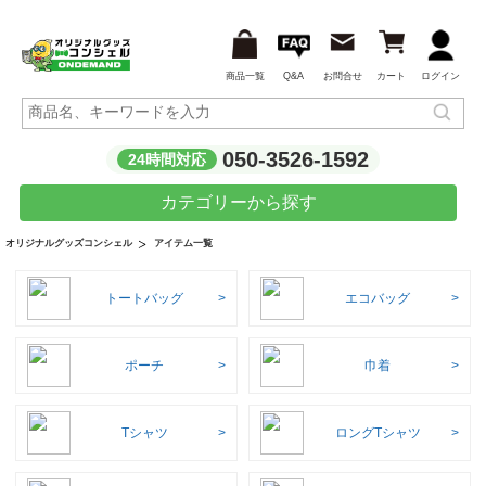
商品一覧
Q&A
お問合せ
カート
ログイン
050-3526-1592
24時間対応
カテゴリーから探す
アイテム一覧
オリジナルグッズコンシェル
トートバッグ
エコバッグ
ポーチ
巾着
Tシャツ
ロングTシャツ