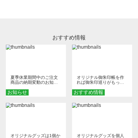
処理剤が残った状態でお届けとなる場合がござ
います。※2 濃色は淡色に比べ処理剤が目立ち
やすく、1回の水洗いでは落ちない場合があり
ます、徐々に軽減されますのでどうかご安心く
ださい。
おすすめ情報
夏季休業期間中のご注文
オリジナル御朱印帳を作
商品の納期変動のお知ら
れば御朱印巡りがもっと
せ
楽しくなる！1冊からオー
お知らせ
おすすめ情報
ダーメイドする魅力と選
び方
オリジナルグッズは1個か
オリジナルグッズを個人