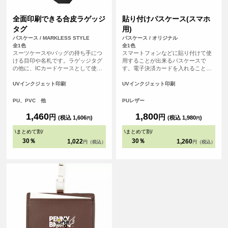
全面印刷できる合皮ラゲッジ
貼り付けパスケース(スマホ
タグ
用)
パスケース / MARKLESS STYLE
パスケース / オリジナル
全1色
全1色
スーツケースやバッグの持ち手につ
スマートフォンなどに貼り付けて使
ける目印や名札です。ラゲッジタグ
用することが出来るパスケースで
の他に、ICカードケースとして使用
す。電子決済カードを入れることで
することも可能です。 印刷面が広い
電子決済非対応のスマホやケータイ
ので、販促品やイベント物販などに
をおサイフケータイのように使うこ
UVインクジェット印刷
UVインクジェット印刷
おすすめのアイテムです。<br> ※ベ
とが出来ます。オリジナルのデザイ
ルト部分には印刷されません
ンをして自分だけのオリジナルパス
PU、PVC 他
PUレザー
ケースを作ろう。
1,460
1,800
円
円
(税込 1,606
)
(税込 1,980
)
円
円
\
まとめて割
/
\
まとめて割
/
30％
30％
1,022
1,260
円（税込）
円（税込）