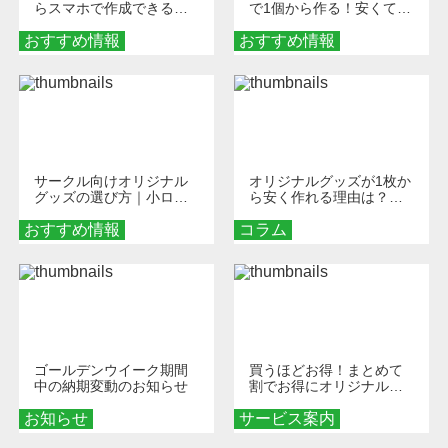
らスマホで作成できる！
で1個から作る！安くて簡
旅行や遠征がもっと楽し
単なオンデマンド制作の
おすすめ情報
くなる巾着＆ポーチ活用
おすすめ情報
秘訣
術
サークル向けオリジナル
オリジナルグッズが1枚か
グッズの選び方｜小ロッ
ら安く作れる理由は？オ
ト・低予算で団結力を高
ンデマンド印刷の仕組み
おすすめ情報
める秘訣
コラム
とメリットを解説
ゴールデンウイーク期間
買うほどお得！まとめて
中の納期変動のお知らせ
割でお得にオリジナルグ
ッズを手に入れよう！
お知らせ
サービス案内