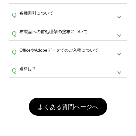
30個以上であれば、サポート担当が、デザイ
でご注文が可能です。
い）
恐れ入りますが、日時指定は承っておりませ
ン作成のお手伝いをすることが可能です。
エコ
A
各種割引について
Q
ん。発送後18時以降に配送業者・伝票番号を
バッグコンシェル
や
タンブラーコンシェル
サー
メールでお知らせいたしますので、直接配送業
ビスをご利用ください。(※ 30個以下の場合
【まとめて割】5枚以上でご注文枚数に応じて
者にご連絡いただき調整をお願い致します。
は、デザインツールをご利用ください)
A
布製品への前処理剤の塗布について
Q
カート内で自動的に割引(最大50%)が適用され
ます。 【付与ポイント】購入金額の1％が1ポ
【濃色インクジェット印刷による仕上がりの注
イントとして付与され、次回ご注文時に1ポイ
A
OfficeやAdobeデータでのご入稿について
Q
意点（前処理剤）】カラー生地（Tシャツのホ
ント＝1円としてお使いいただけます。ポイン
ワイト、トートバッグのナチュラル、ホワイト
トは発送完了の翌日に付与され、次回ご注文時
各種形式のデータを直接ご入稿することは出来
以外）のプリントは、濃色インクジェット印刷
からご利用頂けます。ポイントの有効期限は一
A
送料は？
Q
ません。いずれのデータも該当デザインのみ画
といって、プリントを定着させるための処理剤
年間です。【会員ランク】過去10カ月のご注
像(JPEG,PNG,GIF,PDF)に変換、またはAdobe
を塗布しており、短納期・低価格で商品をお届
文回数により会員ランク割引(最大5%)が適用
全国一律290円(税抜)です。また4,000円(税抜)
データ(AI,PSD)で保存して頂き、デザインツー
けするため、処理剤は塗布されたままの状態で
されます。※ログインしてからご注文頂いたも
A
以上のご注文で送料無料とさせて頂いておりま
ル上にアップロードをお願い致します。
出荷を行っております。処理剤自体は人体に無
のに限ります。(同じメールアドレスでご注文
す。「まとめて割」「ポイント」「ランク割
害な性質で、水洗いで落とすことが可能です。
頂いても、ログインがされていなければ、ラン
引」などによるお値引きで4,000円未満になる
お手数ですが、お客様ご自身にて着用前に落と
クにカウントがされません。
よくある質問ページへ
場合は送料がかかりますので、ご注意くださ
していただけますようお願いいたします。※1
い。
通常注文・直送機能でのご注文に関わらず、前
処理剤が残った状態でお届けとなる場合がござ
います。※2 濃色は淡色に比べ処理剤が目立ち
やすく、1回の水洗いでは落ちない場合があり