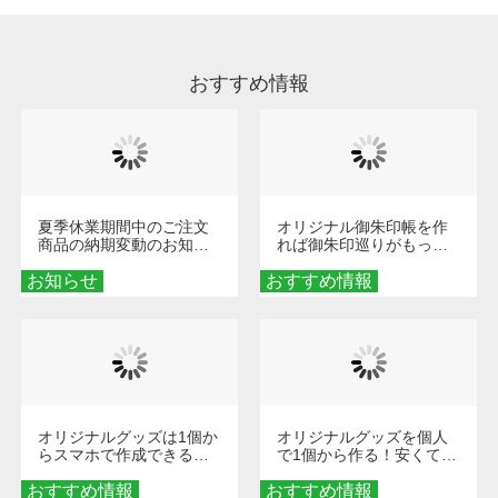
ます、徐々に軽減されますのでどうかご安心く
ださい。
おすすめ情報
夏季休業期間中のご注文
オリジナル御朱印帳を作
商品の納期変動のお知ら
れば御朱印巡りがもっと
せ
楽しくなる！1冊からオー
お知らせ
おすすめ情報
ダーメイドする魅力と選
び方
オリジナルグッズは1個か
オリジナルグッズを個人
らスマホで作成できる！
で1個から作る！安くて簡
旅行や遠征がもっと楽し
単なオンデマンド制作の
おすすめ情報
くなる巾着＆ポーチ活用
おすすめ情報
秘訣