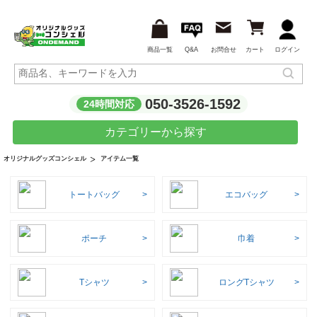
商品一覧
Q&A
お問合せ
カート
ログイン
050-3526-1592
24時間対応
カテゴリーから探す
アイテム一覧
オリジナルグッズコンシェル
トートバッグ
エコバッグ
ポーチ
巾着
Tシャツ
ロングTシャツ