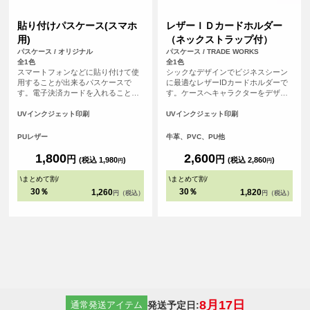
貼り付けパスケース(スマホ
レザーＩＤカードホルダー
用)
（ネックストラップ付）
パスケース / オリジナル
パスケース / TRADE WORKS
全1色
全1色
スマートフォンなどに貼り付けて使
シックなデザインでビジネスシーン
用することが出来るパスケースで
に最適なレザーIDカードホルダーで
す。電子決済カードを入れることで
す。ケースへキャラクターをデザイ
電子決済非対応のスマホやケータイ
ンしたり、コーポレートロゴを入れ
をおサイフケータイのように使うこ
ることで高級感のあるアイテムにな
UVインクジェット印刷
UVインクジェット印刷
とが出来ます。オリジナルのデザイ
ります。ネックストラップ付です。
ンをして自分だけのオリジナルパス
PUレザー
牛革、PVC、PU他
ケースを作ろう。
1,800
2,600
円
円
(税込 1,980
)
(税込 2,860
)
円
円
\
まとめて割
/
\
まとめて割
/
30％
30％
1,260
1,820
円（税込）
円（税込）
8月17日
発送予定日:
通常発送アイテム