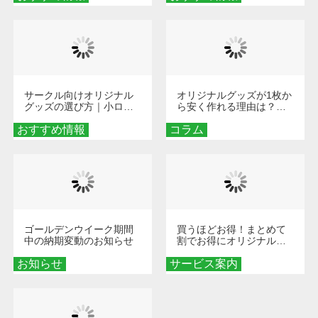
術
サークル向けオリジナル
オリジナルグッズが1枚か
グッズの選び方｜小ロッ
ら安く作れる理由は？オ
ト・低予算で団結力を高
ンデマンド印刷の仕組み
おすすめ情報
める秘訣
コラム
とメリットを解説
ゴールデンウイーク期間
買うほどお得！まとめて
中の納期変動のお知らせ
割でお得にオリジナルグ
ッズを手に入れよう！
お知らせ
サービス案内