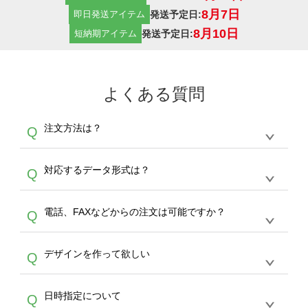
8月7日
発送予定日:
即日発送アイテム
8月10日
発送予定日:
短納期アイテム
よくある質問
注文方法は？
Q
オンデマンドサービスでは、サイトからの受注
A
対応するデータ形式は？
Q
生産にて承っております。デザインツールから
デザインの作成から決済まで完了できます。
デザインツールで対応している画像アップロー
30枚以上やシルク印刷など、大口注文の場合
A
電話、FAXなどからの注文は可能ですか？
Q
ドできるデータ形式は、JPG / PNG / AI / PSD /
は、サポートが担当する
エコバッグコンシェル
PDF 形式になります。データの最大サイズ
や
タンブラーコンシェル
をご利用ください。製
オンデマンドサービスでは、サイトからのご注
は、20MBです。デジカメやスマホで撮影した
作する数量が多ければ多いほど、オンデマンド
A
デザインを作って欲しい
Q
文のみ受け付けております。30個以上のご製
写真などもアップロード可能です。使用できな
サービスよりも低価格で製作することが可能で
作をお考えの方は、サポートが担当する
エコバ
い画像はエラーになります。（※ Illustratorか
す。
うまくデザインができない。印刷するデザイン
ッグコンシェル
や
タンブラーコンシェル
サービ
らの直接入稿には対応していません。AIで保存
A
日時指定について
Q
を作って欲しい。などの場合は、製作数量が
スをご利用頂ければ、電話やFAX、メールなど
し、デザインツールからアップロードして下さ