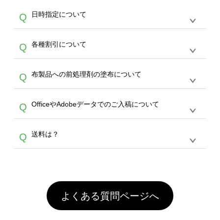
す。
うまくデザインができない。印刷するデザイン
ッグコンシェル
や
タンブラーコンシェル
サービ
らの直接入稿には対応していません。AIで保存
A
日時指定について
Q
を作って欲しい。などの場合は、製作数量が
スをご利用頂ければ、電話やFAX、メールなど
し、デザインツールからアップロードして下さ
30個以上であれば、サポート担当が、デザイ
でご注文が可能です。
い）
恐れ入りますが、日時指定は承っておりませ
ン作成のお手伝いをすることが可能です。
エコ
A
各種割引について
Q
ん。発送後18時以降に配送業者・伝票番号を
バッグコンシェル
や
タンブラーコンシェル
サー
メールでお知らせいたしますので、直接配送業
ビスをご利用ください。(※ 30個以下の場合
【まとめて割】5枚以上でご注文枚数に応じて
者にご連絡いただき調整をお願い致します。
は、デザインツールをご利用ください)
A
布製品への前処理剤の塗布について
Q
カート内で自動的に割引(最大50%)が適用され
ます。 【付与ポイント】購入金額の1％が1ポ
【濃色インクジェット印刷による仕上がりの注
イントとして付与され、次回ご注文時に1ポイ
A
OfficeやAdobeデータでのご入稿について
Q
意点（前処理剤）】カラー生地（Tシャツのホ
ント＝1円としてお使いいただけます。ポイン
ワイト、トートバッグのナチュラル、ホワイト
トは発送完了の翌日に付与され、次回ご注文時
各種形式のデータを直接ご入稿することは出来
以外）のプリントは、濃色インクジェット印刷
からご利用頂けます。ポイントの有効期限は一
A
送料は？
Q
ません。いずれのデータも該当デザインのみ画
といって、プリントを定着させるための処理剤
年間です。【会員ランク】過去10カ月のご注
像(JPEG,PNG,GIF,PDF)に変換、またはAdobe
を塗布しており、短納期・低価格で商品をお届
文回数により会員ランク割引(最大5%)が適用
全国一律290円(税抜)です。また4,000円(税抜)
データ(AI,PSD)で保存して頂き、デザインツー
けするため、処理剤は塗布されたままの状態で
されます。※ログインしてからご注文頂いたも
A
以上のご注文で送料無料とさせて頂いておりま
ル上にアップロードをお願い致します。
出荷を行っております。処理剤自体は人体に無
のに限ります。(同じメールアドレスでご注文
す。「まとめて割」「ポイント」「ランク割
害な性質で、水洗いで落とすことが可能です。
頂いても、ログインがされていなければ、ラン
引」などによるお値引きで4,000円未満になる
お手数ですが、お客様ご自身にて着用前に落と
クにカウントがされません。
よくある質問ページへ
場合は送料がかかりますので、ご注意くださ
していただけますようお願いいたします。※1
い。
通常注文・直送機能でのご注文に関わらず、前