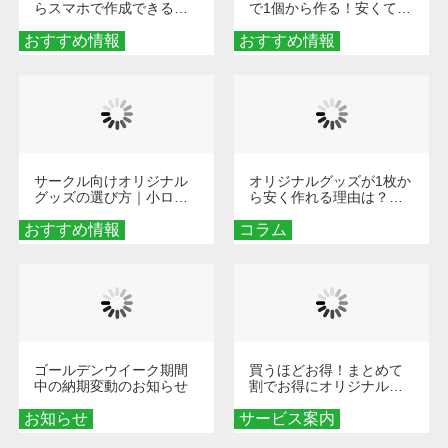
らスマホで作成できる！
で1個から作る！安くて簡
旅行や遠征がもっと楽し
単なオンデマンド制作の
おすすめ情報
くなる巾着＆ポーチ活用
おすすめ情報
秘訣
術
サークル向けオリジナル
オリジナルグッズが1枚か
グッズの選び方｜小ロッ
ら安く作れる理由は？オ
ト・低予算で団結力を高
ンデマンド印刷の仕組み
おすすめ情報
める秘訣
コラム
とメリットを解説
ゴールデンウイーク期間
買うほどお得！まとめて
中の納期変動のお知らせ
割でお得にオリジナルグ
ッズを手に入れよう！
お知らせ
サービス案内