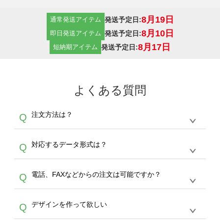
8月19日
発送予定日:
通常発送アイテム
8月10日
発送予定日:
即日発送アイテム
8月17日
発送予定日:
短納期アイテム
よくある質問
注文方法は？
Q
オンデマンドサービスでは、サイトからの受注
A
対応するデータ形式は？
Q
生産にて承っております。デザインツールから
デザインの作成から決済まで完了できます。
デザインツールで対応している画像アップロー
30枚以上やシルク印刷など、大口注文の場合
A
電話、FAXなどからの注文は可能ですか？
Q
ドできるデータ形式は、JPG / PNG / AI / PSD /
は、サポートが担当する
エコバッグコンシェル
PDF 形式になります。データの最大サイズ
や
タンブラーコンシェル
をご利用ください。製
オンデマンドサービスでは、サイトからのご注
は、20MBです。デジカメやスマホで撮影した
作する数量が多ければ多いほど、オンデマンド
A
デザインを作って欲しい
Q
文のみ受け付けております。30個以上のご製
写真などもアップロード可能です。使用できな
サービスよりも低価格で製作することが可能で
作をお考えの方は、サポートが担当する
エコバ
い画像はエラーになります。（※ Illustratorか