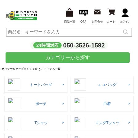
商品一覧
Q&A
お問合せ
カート
ログイン
050-3526-1592
24時間対応
カテゴリーから探す
アイテム一覧
オリジナルグッズコンシェル
トートバッグ
エコバッグ
ポーチ
巾着
Tシャツ
ロングTシャツ