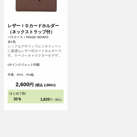
レザーＩＤカードホルダー
（ネックストラップ付）
パスケース / TRADE WORKS
全1色
シックなデザインでビジネスシーン
に最適なレザーIDカードホルダーで
す。ケースへキャラクターをデザイ
ンしたり、コーポレートロゴを入れ
ることで高級感のあるアイテムにな
UVインクジェット印刷
ります。ネックストラップ付です。
牛革、PVC、PU他
2,600
円
(税込 2,860
)
円
\
まとめて割
/
30％
1,820
円（税込）