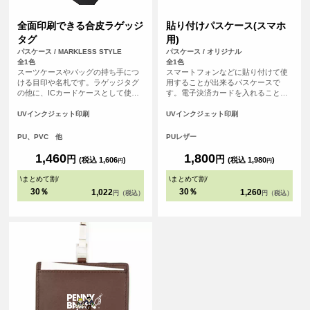
全面印刷できる合皮ラゲッジ
貼り付けパスケース(スマホ
タグ
用)
パスケース / MARKLESS STYLE
パスケース / オリジナル
全1色
全1色
スーツケースやバッグの持ち手につ
スマートフォンなどに貼り付けて使
ける目印や名札です。ラゲッジタグ
用することが出来るパスケースで
の他に、ICカードケースとして使用
す。電子決済カードを入れることで
することも可能です。 印刷面が広い
電子決済非対応のスマホやケータイ
ので、販促品やイベント物販などに
をおサイフケータイのように使うこ
UVインクジェット印刷
UVインクジェット印刷
おすすめのアイテムです。<br> ※ベ
とが出来ます。オリジナルのデザイ
ルト部分には印刷されません
ンをして自分だけのオリジナルパス
PU、PVC 他
PUレザー
ケースを作ろう。
1,460
1,800
円
円
(税込 1,606
)
(税込 1,980
)
円
円
\
まとめて割
/
\
まとめて割
/
30％
30％
1,022
1,260
円（税込）
円（税込）