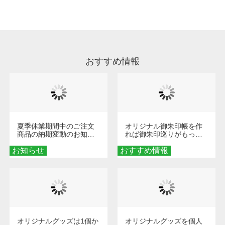
処理剤が残った状態でお届けとなる場合がござ
います。※2 濃色は淡色に比べ処理剤が目立ち
やすく、1回の水洗いでは落ちない場合があり
ます、徐々に軽減されますのでどうかご安心く
ださい。
おすすめ情報
夏季休業期間中のご注文
オリジナル御朱印帳を作
商品の納期変動のお知ら
れば御朱印巡りがもっと
せ
楽しくなる！1冊からオー
お知らせ
おすすめ情報
ダーメイドする魅力と選
び方
オリジナルグッズは1個か
オリジナルグッズを個人