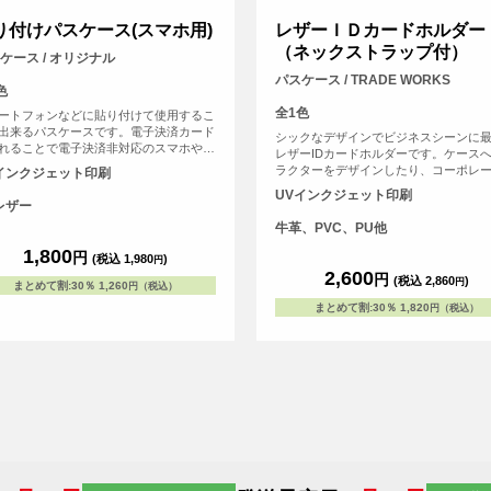
り付けパスケース(スマホ用)
レザーＩＤカードホルダー
（ネックストラップ付）
ケース / オリジナル
パスケース / TRADE WORKS
色
全1色
ートフォンなどに貼り付けて使用するこ
出来るパスケースです。電子決済カード
シックなデザインでビジネスシーンに
れることで電子決済非対応のスマホやケ
レザーIDカードホルダーです。ケース
イをおサイフケータイのように使うこと
ラクターをデザインしたり、コーポレ
インクジェット印刷
来ます。オリジナルのデザインをして自
ゴを入れることで高級感のあるアイテ
UVインクジェット印刷
けのオリジナルパスケースを作ろう。
ります。ネックストラップ付です。
レザー
牛革、PVC、PU他
1,800
円
(税込 1,980
)
円
2,600
円
(税込 2,860
)
円
まとめて割
:
30％
1,260
円（税込）
まとめて割
:
30％
1,820
円（税込）