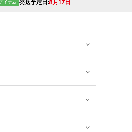
8月17日
発送予定日:
アイテム
らデザインの作成から決済まで完了できま
ェル
や
タンブラーコンシェル
をご利用くだ
とが可能です。
D / PDF 形式になります。データの最大サイ
きない画像はエラーになります。（※
ロードして下さい）
作をお考えの方は、サポートが担当する
エコ
などでご注文が可能です。