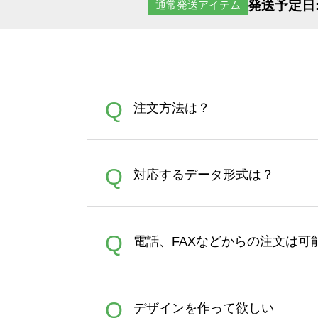
発送予定日
通常発送アイテム
Q
注文方法は？
オンデマンドサービスでは、
A
Q
対応するデータ形式は？
す。 30枚以上やシルク印刷
さい。製作する数量が多けれ
デザインツールで対応している画像ア
A
Q
電話、FAXなどからの注文は可
ズは、20MBです。デジカメ
Illustratorからの直
オンデマンドサービスでは、
A
Q
デザインを作って欲しい
バッグコンシェル
や
タンブラ