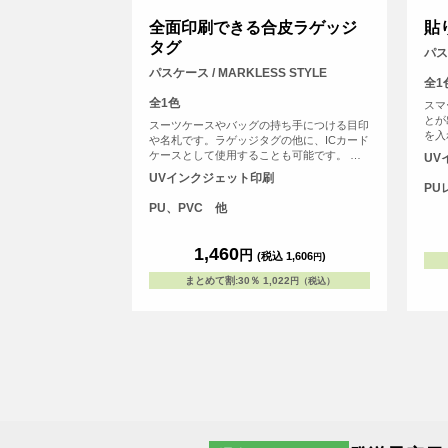
全面印刷できる合皮ラゲッジ
貼
タグ
パス
パスケース / MARKLESS STYLE
全1
全1色
スマ
とが
スーツケースやバッグの持ち手につける目印
を入
や名札です。ラゲッジタグの他に、ICカード
ータ
ケースとして使用することも可能です。 印
UV
が出
刷面が広いので、販促品やイベント物販など
UVインクジェット印刷
分だ
におすすめのアイテムです。<br> ※ベルト
PU
部分には印刷されません
PU、PVC 他
1,460
円
(税込 1,606
)
円
まとめて割
:
30％
1,022
円（税込）