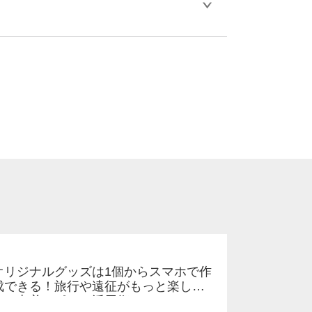
比べ処理剤が目立ちやすく、1回の水洗いで
。
ります。「まとめて割」「ポイント」「ランク
い。
オリジナルグッズは1個からスマホで作
成できる！旅行や遠征がもっと楽しく
なる巾着＆ポーチ活用術