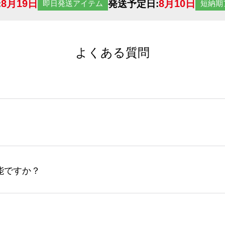
8月19日
8月10日
:
発送予定日:
即日発送アイテム
短納期
よくある質問
サイトからの受注生産にて承っております。デザインツールか
など、大口注文の場合は、サポートが担当する
エコバッグコンシ
ば多いほど、オンデマンドサービスよりも低価格で製作するこ
ップロードできるデータ形式は、JPG / PNG / AI / PS
能ですか？
やスマホで撮影した写真などもアップロード可能です。使用で
接入稿には対応していません。AIで保存し、デザインツールからアップ
サイトからのご注文のみ受け付けております。30個以上のご製
ーコンシェル
サービスをご利用頂ければ、電話やFAX、メール