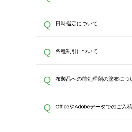
うまくデザインができない。
A
Q
日時指定について
ン作成のお手伝いをすること
合は、デザインツールをご利用
恐れ入りますが、日時指定は
A
Q
各種割引について
者にご連絡いただき調整をお
【まとめて割】5枚以上でご注
A
Q
布製品への前処理剤の塗布につ
ポイントとして付与され、次
文時からご利用頂けます。ポイ
が適用されます。※ログイン
【濃色インクジェット印刷に
A
Q
OfficeやAdobeデータでのご
れば、ランクにカウントがさ
イト以外）のプリントは、濃
品をお届けするため、処理剤
が可能です。お手数ですが、お
各種形式のデータを直接ご入稿す