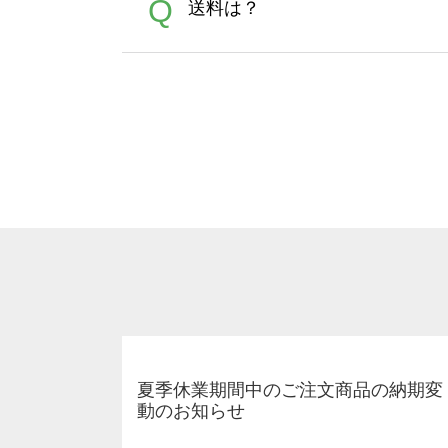
A
Q
送料は？
文に関わらず、前処理剤が残っ
Adobeデータ(AI,PSD
は落ちない場合があります、
全国一律290円(税抜)です。
A
割引」などによるお値引きで4
夏季休業期間中のご注文商品の納期変
動のお知らせ