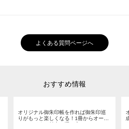
た状態でお届けとなる場合がございます。※2 濃色は淡色に
)で保存して頂き、デザインツール上にアップロードをお願い致します
徐々に軽減されますのでどうかご安心ください。
また4,000円(税抜)以上のご注文で送料無料とさせて頂いてお
,000円未満になる場合は送料がかかりますので、ご注意くださ
よくある質問ページへ
おすすめ情報
オリジナル御朱印帳を作れば御朱印巡
りがもっと楽しくなる！1冊からオーダ
ーメイドする魅力と選び方