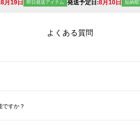
8月19日
8月10日
:
発送予定日:
即日発送アイテム
短納期
よくある質問
サイトからの受注生産にて承っております。デザインツールか
など、大口注文の場合は、サポートが担当する
エコバッグコンシ
ば多いほど、オンデマンドサービスよりも低価格で製作するこ
ップロードできるデータ形式は、JPG / PNG / AI / PS
能ですか？
やスマホで撮影した写真などもアップロード可能です。使用で
接入稿には対応していません。AIで保存し、デザインツールからアップ
サイトからのご注文のみ受け付けております。30個以上のご製
ーコンシェル
サービスをご利用頂ければ、電話やFAX、メール