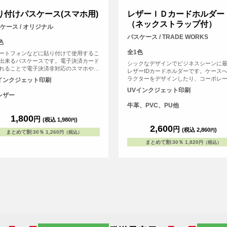
り付けパスケース(スマホ用)
レザーＩＤカードホルダー
（ネックストラップ付）
ケース / オリジナル
パスケース / TRADE WORKS
色
全1色
ートフォンなどに貼り付けて使用するこ
出来るパスケースです。電子決済カード
シックなデザインでビジネスシーンに
れることで電子決済非対応のスマホやケ
レザーIDカードホルダーです。ケース
イをおサイフケータイのように使うこと
ラクターをデザインしたり、コーポレ
インクジェット印刷
来ます。オリジナルのデザインをして自
ゴを入れることで高級感のあるアイテ
UVインクジェット印刷
けのオリジナルパスケースを作ろう。
ります。ネックストラップ付です。
レザー
牛革、PVC、PU他
1,800
円
(税込 1,980
)
円
2,600
円
(税込 2,860
)
円
まとめて割
:
30％
1,260
円（税込）
まとめて割
:
30％
1,820
円（税込）