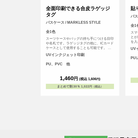
全面印刷できる合皮ラゲッジ
貼
タグ
パス
パスケース / MARKLESS STYLE
全1
全1色
スマ
とが
スーツケースやバッグの持ち手につける目印
を入
や名札です。ラゲッジタグの他に、ICカード
ータ
ケースとして使用することも可能です。 印
UV
が出
刷面が広いので、販促品やイベント物販など
UVインクジェット印刷
分だ
におすすめのアイテムです。<br> ※ベルト
PU
部分には印刷されません
PU、PVC 他
1,460
円
(税込 1,606
)
円
まとめて割
:
30％
1,022
円（税込）