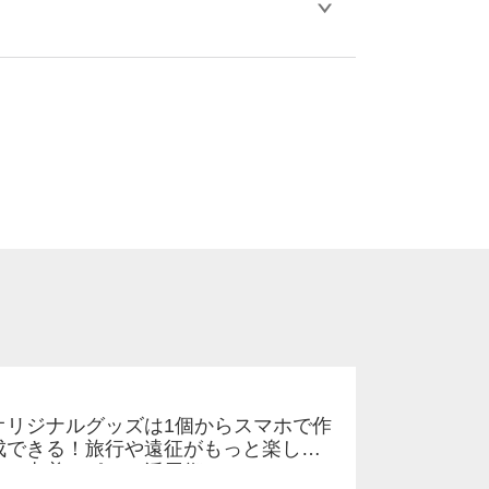
比べ処理剤が目立ちやすく、1回の水洗いで
。
ります。「まとめて割」「ポイント」「ランク
い。
オリジナルグッズは1個からスマホで作
成できる！旅行や遠征がもっと楽しく
なる巾着＆ポーチ活用術