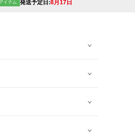
8月17日
発送予定日:
アイテム
らデザインの作成から決済まで完了できま
ェル
や
タンブラーコンシェル
をご利用くだ
とが可能です。
D / PDF 形式になります。データの最大サイ
きない画像はエラーになります。（※
ロードして下さい）
作をお考えの方は、サポートが担当する
エコ
などでご注文が可能です。