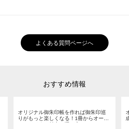
た状態でお届けとなる場合がございます。※2 濃色は淡色に
)で保存して頂き、デザインツール上にアップロードをお願い致します
徐々に軽減されますのでどうかご安心ください。
また4,000円(税抜)以上のご注文で送料無料とさせて頂いてお
,000円未満になる場合は送料がかかりますので、ご注意くださ
よくある質問ページへ
おすすめ情報
オリジナル御朱印帳を作れば御朱印巡
りがもっと楽しくなる！1冊からオーダ
ーメイドする魅力と選び方