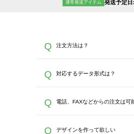
発送予定日
通常発送アイテム
Q
注文方法は？
オンデマンドサービスでは、
A
Q
対応するデータ形式は？
す。 30枚以上やシルク印刷
さい。製作する数量が多けれ
デザインツールで対応している画像ア
A
Q
電話、FAXなどからの注文は可
ズは、20MBです。デジカメ
Illustratorからの直
オンデマンドサービスでは、
A
Q
デザインを作って欲しい
バッグコンシェル
や
タンブラ