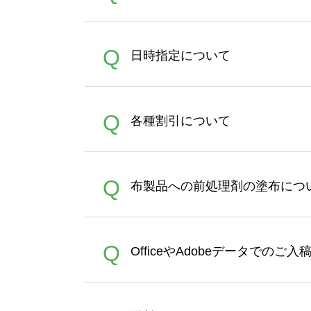
うまくデザインができない。
A
Q
日時指定について
ン作成のお手伝いをすること
合は、デザインツールをご利用
恐れ入りますが、日時指定は
A
Q
各種割引について
者にご連絡いただき調整をお
【まとめて割】5枚以上でご注
A
Q
布製品への前処理剤の塗布につ
ポイントとして付与され、次
文時からご利用頂けます。ポイ
が適用されます。※ログイン
【濃色インクジェット印刷に
A
Q
OfficeやAdobeデータでのご
れば、ランクにカウントがさ
イト以外）のプリントは、濃
品をお届けするため、処理剤
が可能です。お手数ですが、お
各種形式のデータを直接ご入稿す