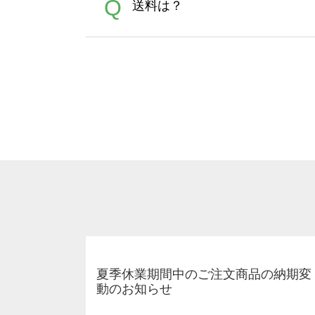
A
Q
送料は？
文に関わらず、前処理剤が残っ
Adobeデータ(AI,PSD
は落ちない場合があります、
全国一律290円(税抜)です。
A
割引」などによるお値引きで4
夏季休業期間中のご注文商品の納期変
動のお知らせ