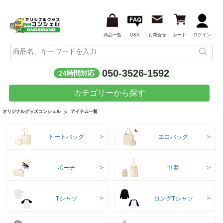
商品一覧
Q&A
お問合せ
カート
ログイン
050-3526-1592
24時間対応
カテゴリーから探す
アイテム一覧
オリジナルグッズコンシェル
トートバッグ
エコバッグ
ポーチ
巾着
Tシャツ
ロングTシャツ