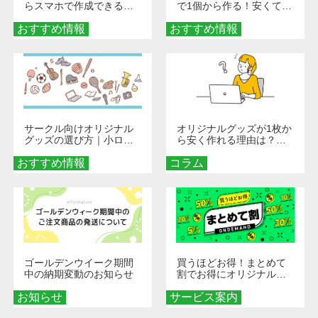
らスマホで作成できる！
で1個から作る！安くて簡
旅行や遠征がもっと楽し
単なオンデマンド制作の
おすすめ情報
くなる巾着＆ポーチ活用
おすすめ情報
秘訣
術
サークル向けオリジナル
オリジナルグッズが1枚か
グッズの選び方｜小ロッ
ら安く作れる理由は？オ
ト・低予算で団結力を高
ンデマンド印刷の仕組み
おすすめ情報
める秘訣
コラム
とメリットを解説
ゴールデンウイーク期間
買うほどお得！まとめて
中の納期変動のお知らせ
割でお得にオリジナルグ
ッズを手に入れよう！
お知らせ
サービス案内