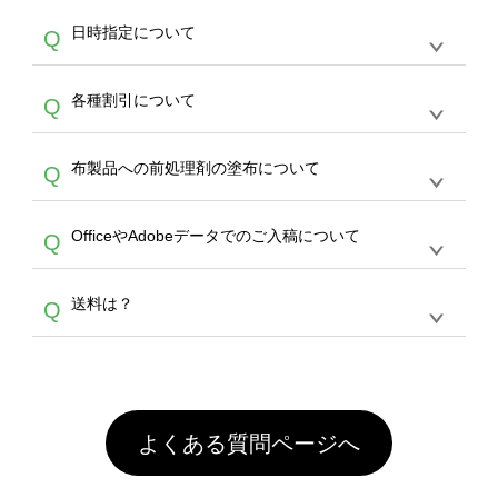
す。
うまくデザインができない。印刷するデザイン
ッグコンシェル
や
タンブラーコンシェル
サービ
らの直接入稿には対応していません。AIで保存
A
日時指定について
Q
を作って欲しい。などの場合は、製作数量が
スをご利用頂ければ、電話やFAX、メールなど
し、デザインツールからアップロードして下さ
30個以上であれば、サポート担当が、デザイ
でご注文が可能です。
い）
恐れ入りますが、日時指定は承っておりませ
ン作成のお手伝いをすることが可能です。
エコ
A
各種割引について
Q
ん。発送後18時以降に配送業者・伝票番号を
バッグコンシェル
や
タンブラーコンシェル
サー
メールでお知らせいたしますので、直接配送業
ビスをご利用ください。(※ 30個以下の場合
【まとめて割】5枚以上でご注文枚数に応じて
者にご連絡いただき調整をお願い致します。
は、デザインツールをご利用ください)
A
布製品への前処理剤の塗布について
Q
カート内で自動的に割引(最大50%)が適用され
ます。 【付与ポイント】購入金額の1％が1ポ
【濃色インクジェット印刷による仕上がりの注
イントとして付与され、次回ご注文時に1ポイ
A
OfficeやAdobeデータでのご入稿について
Q
意点（前処理剤）】カラー生地（Tシャツのホ
ント＝1円としてお使いいただけます。ポイン
ワイト、トートバッグのナチュラル、ホワイト
トは発送完了の翌日に付与され、次回ご注文時
各種形式のデータを直接ご入稿することは出来
以外）のプリントは、濃色インクジェット印刷
からご利用頂けます。ポイントの有効期限は一
A
送料は？
Q
ません。いずれのデータも該当デザインのみ画
といって、プリントを定着させるための処理剤
年間です。【会員ランク】過去10カ月のご注
像(JPEG,PNG,GIF,PDF)に変換、またはAdobe
を塗布しており、短納期・低価格で商品をお届
文回数により会員ランク割引(最大5%)が適用
全国一律290円(税抜)です。また4,000円(税抜)
データ(AI,PSD)で保存して頂き、デザインツー
けするため、処理剤は塗布されたままの状態で
されます。※ログインしてからご注文頂いたも
A
以上のご注文で送料無料とさせて頂いておりま
ル上にアップロードをお願い致します。
出荷を行っております。処理剤自体は人体に無
のに限ります。(同じメールアドレスでご注文
す。「まとめて割」「ポイント」「ランク割
害な性質で、水洗いで落とすことが可能です。
頂いても、ログインがされていなければ、ラン
引」などによるお値引きで4,000円未満になる
お手数ですが、お客様ご自身にて着用前に落と
クにカウントがされません。
よくある質問ページへ
場合は送料がかかりますので、ご注意くださ
していただけますようお願いいたします。※1
い。
通常注文・直送機能でのご注文に関わらず、前