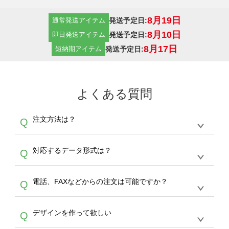
8月19日
発送予定日:
通常発送アイテム
8月10日
発送予定日:
即日発送アイテム
8月17日
発送予定日:
短納期アイテム
よくある質問
注文方法は？
Q
オンデマンドサービスでは、サイトからの受注
A
対応するデータ形式は？
Q
生産にて承っております。デザインツールから
デザインの作成から決済まで完了できます。
デザインツールで対応している画像アップロー
30枚以上やシルク印刷など、大口注文の場合
A
電話、FAXなどからの注文は可能ですか？
Q
ドできるデータ形式は、JPG / PNG / AI / PSD /
は、サポートが担当する
エコバッグコンシェル
PDF 形式になります。データの最大サイズ
や
タンブラーコンシェル
をご利用ください。製
オンデマンドサービスでは、サイトからのご注
は、20MBです。デジカメやスマホで撮影した
作する数量が多ければ多いほど、オンデマンド
A
デザインを作って欲しい
Q
文のみ受け付けております。30個以上のご製
写真などもアップロード可能です。使用できな
サービスよりも低価格で製作することが可能で
作をお考えの方は、サポートが担当する
エコバ
い画像はエラーになります。（※ Illustratorか