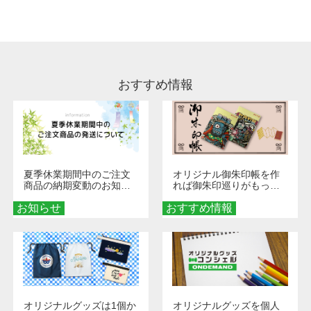
処理剤が残った状態でお届けとなる場合がござ
います。※2 濃色は淡色に比べ処理剤が目立ち
やすく、1回の水洗いでは落ちない場合があり
ます、徐々に軽減されますのでどうかご安心く
ださい。
おすすめ情報
夏季休業期間中のご注文
オリジナル御朱印帳を作
商品の納期変動のお知ら
れば御朱印巡りがもっと
せ
楽しくなる！1冊からオー
お知らせ
おすすめ情報
ダーメイドする魅力と選
び方
オリジナルグッズは1個か
オリジナルグッズを個人