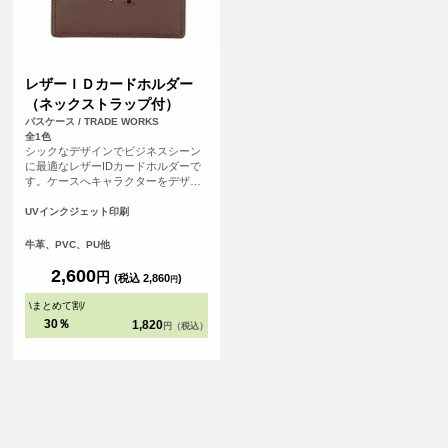
レザーＩＤカードホルダー
（ネックストラップ付）
パスケース / TRADE WORKS
全1色
シックなデザインでビジネスシーン
に最適なレザーIDカードホルダーで
す。ケースへキャラクターをデザイ
ンしたり、コーポレートロゴを入れ
ることで高級感のあるアイテムにな
UVインクジェット印刷
ります。ネックストラップ付です。
牛革、PVC、PU他
2,600
円
(税込 2,860
)
円
\
まとめて割
/
30％
1,820
円（税込）