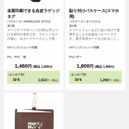
全面印刷できる合皮ラゲッジ
貼り付けパスケース(スマホ
タグ
用)
パスケース / MARKLESS STYLE
パスケース / オリジナル
全1色
全1色
スーツケースやバッグの持ち手につ
スマートフォンなどに貼り付けて使
ける目印や名札です。ラゲッジタグ
用することが出来るパスケースで
の他に、ICカードケースとして使用
す。電子決済カードを入れることで
することも可能です。 印刷面が広い
電子決済非対応のスマホやケータイ
ので、販促品やイベント物販などに
をおサイフケータイのように使うこ
UVインクジェット印刷
UVインクジェット印刷
おすすめのアイテムです。<br> ※ベ
とが出来ます。オリジナルのデザイ
ルト部分には印刷されません
ンをして自分だけのオリジナルパス
PU、PVC 他
PUレザー
ケースを作ろう。
1,460
1,800
円
円
(税込 1,606
)
(税込 1,980
)
円
円
\
まとめて割
/
\
まとめて割
/
30％
30％
1,022
1,260
円（税込）
円（税込）