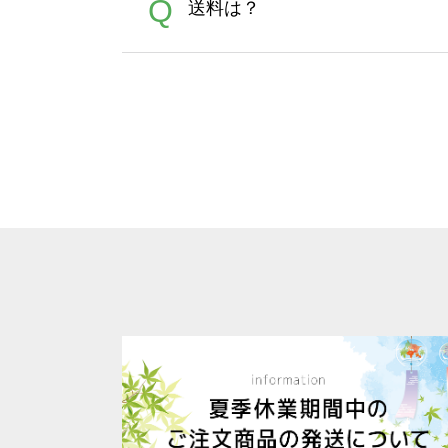
A
Q
送料は？
文に関わらず、前処理剤が残っ
Adobeデータ(AI,PSD
は落ちない場合があります、
全国一律290円(税抜)です。
A
割引」などによるお値引きで4