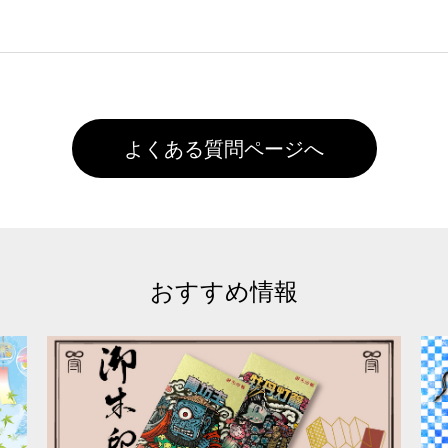
た状態でお届けとなる場合がございます。※2 濃色は淡色に
)で保存して頂き、デザインツール上にアップロードをお願い致します
徐々に軽減されますのでどうかご安心ください。
また4,000円(税抜)以上のご注文で送料無料とさせて頂いてお
,000円未満になる場合は送料がかかりますので、ご注意くださ
よくある質問ページへ
おすすめ情報