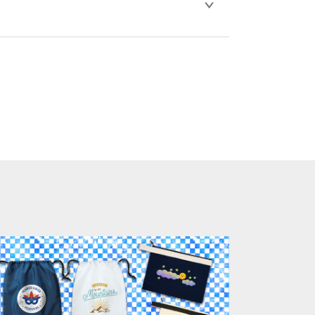
比べ処理剤が目立ちやすく、1回の水洗いで
。
ります。「まとめて割」「ポイント」「ランク
い。