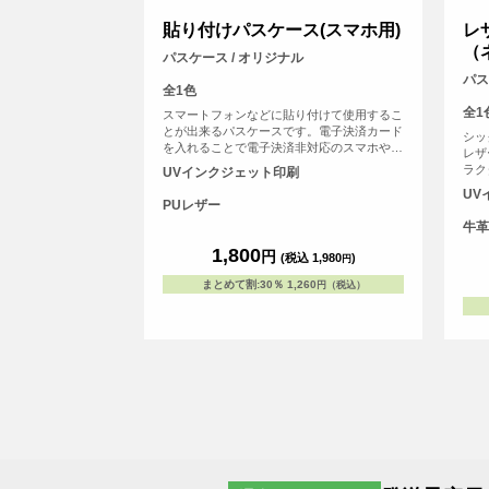
貼り付けパスケース(スマホ用)
レ
（
パスケース / オリジナル
パス
全1色
全1
スマートフォンなどに貼り付けて使用するこ
とが出来るパスケースです。電子決済カード
シッ
を入れることで電子決済非対応のスマホやケ
レザ
ータイをおサイフケータイのように使うこと
ラク
UVインクジェット印刷
が出来ます。オリジナルのデザインをして自
ゴを
UV
分だけのオリジナルパスケースを作ろう。
りま
PUレザー
牛革
1,800
円
(税込 1,980
)
円
まとめて割
:
30％
1,260
円（税込）