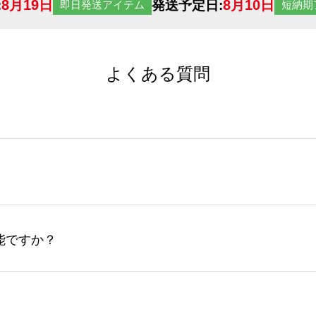
8月19日
8月10日
:
発送予定日:
即日発送アイテム
短納期
よくある質問
サイトからの受注生産にて承っております。デザインツールか
など、大口注文の場合は、サポートが担当する
エコバッグコンシ
ば多いほど、オンデマンドサービスよりも低価格で製作するこ
ップロードできるデータ形式は、JPG / PNG / AI / PS
能ですか？
やスマホで撮影した写真などもアップロード可能です。使用で
接入稿には対応していません。AIで保存し、デザインツールからアップ
サイトからのご注文のみ受け付けております。30個以上のご製
ーコンシェル
サービスをご利用頂ければ、電話やFAX、メール