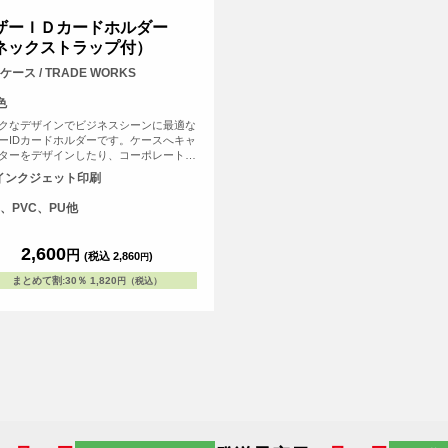
ザーＩＤカードホルダー
ネックストラップ付）
ケース / TRADE WORKS
色
クなデザインでビジネスシーンに最適な
ーIDカードホルダーです。ケースへキャ
ターをデザインしたり、コーポレートロ
入れることで高級感のあるアイテムにな
インクジェット印刷
す。ネックストラップ付です。
、PVC、PU他
2,600
円
(税込 2,860
)
円
まとめて割
:
30％
1,820
円（税込）