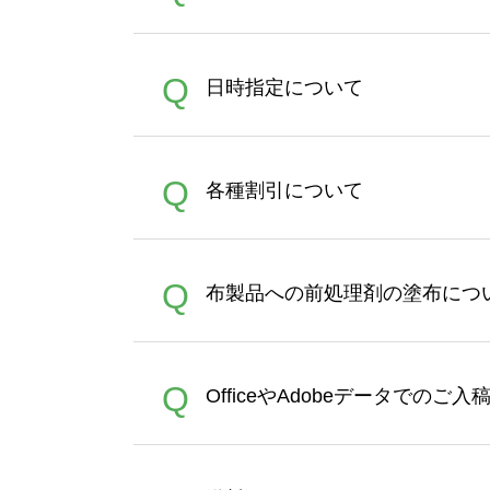
うまくデザインができない。
A
Q
日時指定について
ン作成のお手伝いをすること
合は、デザインツールをご利用
恐れ入りますが、日時指定は
A
Q
各種割引について
者にご連絡いただき調整をお
【まとめて割】5枚以上でご注
A
Q
布製品への前処理剤の塗布につ
ポイントとして付与され、次
文時からご利用頂けます。ポイ
が適用されます。※ログイン
【濃色インクジェット印刷に
A
Q
OfficeやAdobeデータでのご
れば、ランクにカウントがさ
イト以外）のプリントは、濃
品をお届けするため、処理剤
が可能です。お手数ですが、お
各種形式のデータを直接ご入稿す