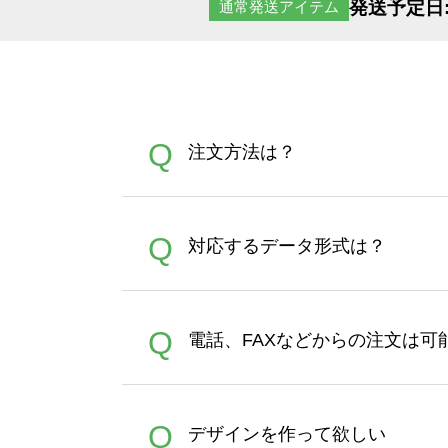
発送予定日
通常発送アイテム
Q
注文方法は？
オンデマンドサービスでは、
A
Q
対応するデータ形式は？
す。 30枚以上やシルク印刷
さい。製作する数量が多けれ
デザインツールで対応している画像ア
A
Q
電話、FAXなどからの注文は可
ズは、20MBです。デジカメ
Illustratorからの直
オンデマンドサービスでは、
A
Q
デザインを作って欲しい
バッグコンシェル
や
タンブラ