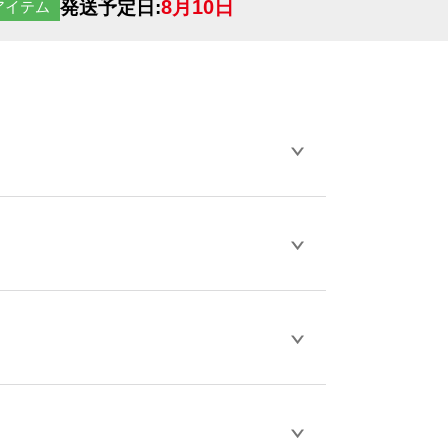
8月10日
発送予定日:
アイテム
らデザインの作成から決済まで完了できま
ェル
や
タンブラーコンシェル
をご利用くだ
とが可能です。
D / PDF 形式になります。データの最大サイ
きない画像はエラーになります。（※
ロードして下さい）
作をお考えの方は、サポートが担当する
エコ
などでご注文が可能です。