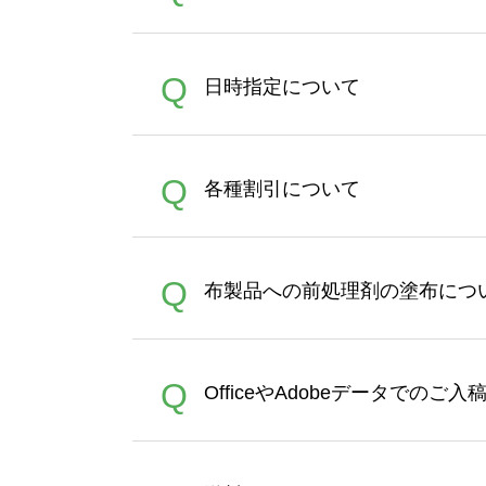
うまくデザインができない。
A
Q
日時指定について
ン作成のお手伝いをすること
合は、デザインツールをご利用
恐れ入りますが、日時指定は
A
Q
各種割引について
者にご連絡いただき調整をお
【まとめて割】5枚以上でご注
A
Q
布製品への前処理剤の塗布につ
ポイントとして付与され、次
文時からご利用頂けます。ポイ
が適用されます。※ログイン
【濃色インクジェット印刷に
A
Q
OfficeやAdobeデータでのご
れば、ランクにカウントがさ
イト以外）のプリントは、濃
品をお届けするため、処理剤
が可能です。お手数ですが、お
各種形式のデータを直接ご入稿す