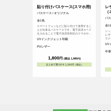
貼り付けパスケース(スマホ用)
レ
（
パスケース / オリジナル
パス
全1色
全1
スマートフォンなどに貼り付けて使用するこ
とが出来るパスケースです。電子決済カード
シッ
を入れることで電子決済非対応のスマホやケ
レザ
ータイをおサイフケータイのように使うこと
ラク
UVインクジェット印刷
が出来ます。オリジナルのデザインをして自
ゴを
UV
分だけのオリジナルパスケースを作ろう。
りま
PUレザー
牛革
1,800
円
(税込 1,980
)
円
まとめて割
:
30％
1,260
円（税込）