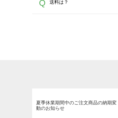
A
Q
送料は？
文に関わらず、前処理剤が残っ
Adobeデータ(AI,PSD
は落ちない場合があります、
全国一律290円(税抜)です。
A
割引」などによるお値引きで4
夏季休業期間中のご注文商品の納期変
動のお知らせ