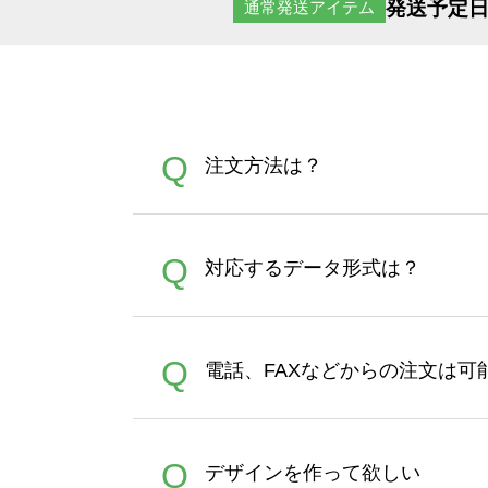
発送予定日
通常発送アイテム
Q
注文方法は？
オンデマンドサービスでは、
A
Q
対応するデータ形式は？
す。 30枚以上やシルク印刷
さい。製作する数量が多けれ
デザインツールで対応している画像ア
A
Q
電話、FAXなどからの注文は可
ズは、20MBです。デジカメ
Illustratorからの直
オンデマンドサービスでは、
A
Q
デザインを作って欲しい
バッグコンシェル
や
タンブラ