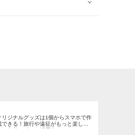
比べ処理剤が目立ちやすく、1回の水洗いで
。
ります。「まとめて割」「ポイント」「ランク
い。
オリジナルグッズは1個からスマホで作
成できる！旅行や遠征がもっと楽しく
なる巾着＆ポーチ活用術