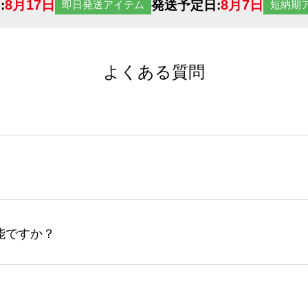
8月17日
8月7日
:
発送予定日:
即日発送アイテム
短納期
よくある質問
サイトからの受注生産にて承っております。デザインツールか
など、大口注文の場合は、サポートが担当する
エコバッグコンシ
ば多いほど、オンデマンドサービスよりも低価格で製作するこ
ップロードできるデータ形式は、JPG / PNG / AI / PS
能ですか？
やスマホで撮影した写真などもアップロード可能です。使用で
接入稿には対応していません。AIで保存し、デザインツールからアップ
サイトからのご注文のみ受け付けております。30個以上のご製
ーコンシェル
サービスをご利用頂ければ、電話やFAX、メール