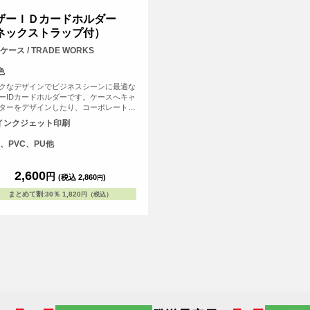
ザーＩＤカードホルダー
ネックストラップ付）
ケース / TRADE WORKS
色
クなデザインでビジネスシーンに最適な
ーIDカードホルダーです。ケースへキャ
ターをデザインしたり、コーポレートロ
入れることで高級感のあるアイテムにな
インクジェット印刷
す。ネックストラップ付です。
、PVC、PU他
2,600
円
(税込 2,860
)
円
まとめて割
:
30％
1,820
円（税込）