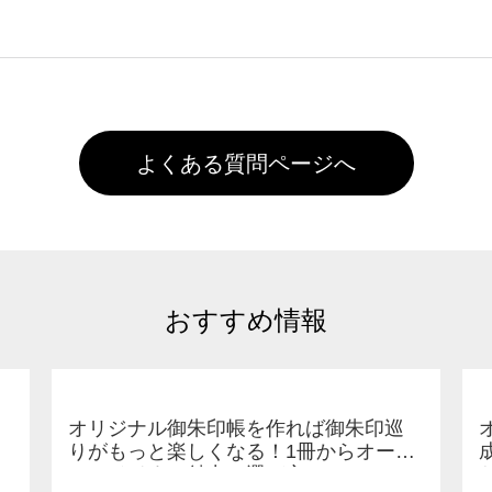
た状態でお届けとなる場合がございます。※2 濃色は淡色に
)で保存して頂き、デザインツール上にアップロードをお願い致します
徐々に軽減されますのでどうかご安心ください。
また4,000円(税抜)以上のご注文で送料無料とさせて頂いてお
,000円未満になる場合は送料がかかりますので、ご注意くださ
よくある質問ページへ
おすすめ情報
オリジナル御朱印帳を作れば御朱印巡
りがもっと楽しくなる！1冊からオーダ
ーメイドする魅力と選び方