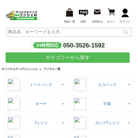
商品一覧
Q&A
お問合せ
カート
ログイン
050-3526-1592
24時間対応
カテゴリーから探す
アイテム一覧
オリジナルグッズコンシェル
トートバッグ
エコバッグ
ポーチ
巾着
Tシャツ
ロングTシャツ