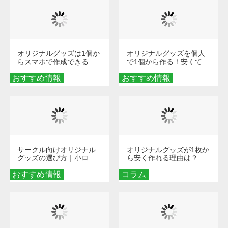
オリジナルグッズは1個か
オリジナルグッズを個人
らスマホで作成できる！
で1個から作る！安くて簡
旅行や遠征がもっと楽し
単なオンデマンド制作の
おすすめ情報
くなる巾着＆ポーチ活用
おすすめ情報
秘訣
術
サークル向けオリジナル
オリジナルグッズが1枚か
グッズの選び方｜小ロッ
ら安く作れる理由は？オ
ト・低予算で団結力を高
ンデマンド印刷の仕組み
おすすめ情報
める秘訣
コラム
とメリットを解説