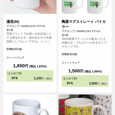
湯呑(M)
陶器マグストレート バイカ
マグカップ / MARKLESS STYLE
ラー
全1色
マグカップ / MARKLESS STYLE
写真プリントでお祝いや記念品にと
全3色
ても喜ばれます。組み合わせで夫婦
310ml容量でたっぷりの飲みごたえ、
湯呑にしてもいいですね。インバウ
内側のポップなカラーが目を引くマ
ンド用のノベルティや物販、お土産
グカップです。
屋さんでの即席オリジナル湯呑みと
昇華転写印刷
して観光の名産品にしてみても！
昇華転写印刷
ストーンウェア
ストーンウェア
1,650
円
(税込 1,815
)
円
1,500
円
(税込 1,650
)
円
\
まとめて割
/
30％
1,155
\
まとめて割
/
円（税込）
30％
1,050
円（税込）