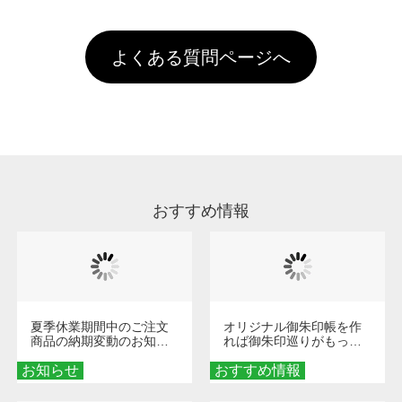
以上のご注文で送料無料とさせて頂いておりま
ル上にアップロードをお願い致します。
出荷を行っております。処理剤自体は人体に無
のに限ります。(同じメールアドレスでご注文
す。「まとめて割」「ポイント」「ランク割
害な性質で、水洗いで落とすことが可能です。
頂いても、ログインがされていなければ、ラン
引」などによるお値引きで4,000円未満になる
お手数ですが、お客様ご自身にて着用前に落と
クにカウントがされません。
よくある質問ページへ
場合は送料がかかりますので、ご注意くださ
していただけますようお願いいたします。※1
い。
通常注文・直送機能でのご注文に関わらず、前
処理剤が残った状態でお届けとなる場合がござ
います。※2 濃色は淡色に比べ処理剤が目立ち
やすく、1回の水洗いでは落ちない場合があり
ます、徐々に軽減されますのでどうかご安心く
ださい。
おすすめ情報
夏季休業期間中のご注文
オリジナル御朱印帳を作
商品の納期変動のお知ら
れば御朱印巡りがもっと
せ
楽しくなる！1冊からオー
お知らせ
おすすめ情報
ダーメイドする魅力と選
び方