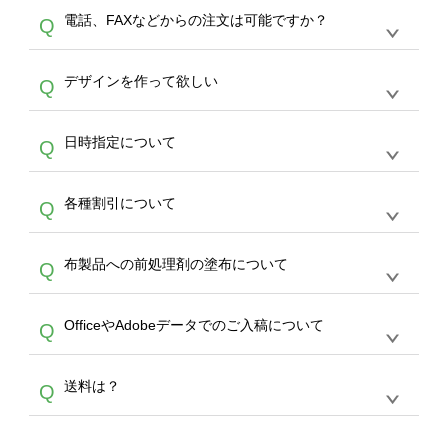
デザインツールで対応している画像アップロー
30枚以上やシルク印刷など、大口注文の場合
A
電話、FAXなどからの注文は可能ですか？
Q
ドできるデータ形式は、JPG / PNG / AI / PSD /
は、サポートが担当する
エコバッグコンシェル
PDF 形式になります。データの最大サイズ
や
タンブラーコンシェル
をご利用ください。製
オンデマンドサービスでは、サイトからのご注
は、20MBです。デジカメやスマホで撮影した
作する数量が多ければ多いほど、オンデマンド
A
デザインを作って欲しい
Q
文のみ受け付けております。30個以上のご製
写真などもアップロード可能です。使用できな
サービスよりも低価格で製作することが可能で
作をお考えの方は、サポートが担当する
エコバ
い画像はエラーになります。（※ Illustratorか
す。
うまくデザインができない。印刷するデザイン
ッグコンシェル
や
タンブラーコンシェル
サービ
らの直接入稿には対応していません。AIで保存
A
日時指定について
Q
を作って欲しい。などの場合は、製作数量が
スをご利用頂ければ、電話やFAX、メールなど
し、デザインツールからアップロードして下さ
30個以上であれば、サポート担当が、デザイ
でご注文が可能です。
い）
恐れ入りますが、日時指定は承っておりませ
ン作成のお手伝いをすることが可能です。
エコ
A
各種割引について
Q
ん。発送後18時以降に配送業者・伝票番号を
バッグコンシェル
や
タンブラーコンシェル
サー
メールでお知らせいたしますので、直接配送業
ビスをご利用ください。(※ 30個以下の場合
【まとめて割】5枚以上でご注文枚数に応じて
者にご連絡いただき調整をお願い致します。
は、デザインツールをご利用ください)
A
布製品への前処理剤の塗布について
Q
カート内で自動的に割引(最大50%)が適用され
ます。 【付与ポイント】購入金額の1％が1ポ
【濃色インクジェット印刷による仕上がりの注
イントとして付与され、次回ご注文時に1ポイ
A
OfficeやAdobeデータでのご入稿について
Q
意点（前処理剤）】カラー生地（Tシャツのホ
ント＝1円としてお使いいただけます。ポイン
ワイト、トートバッグのナチュラル、ホワイト
トは発送完了の翌日に付与され、次回ご注文時
各種形式のデータを直接ご入稿することは出来
以外）のプリントは、濃色インクジェット印刷
からご利用頂けます。ポイントの有効期限は一
A
送料は？
Q
ません。いずれのデータも該当デザインのみ画
といって、プリントを定着させるための処理剤
年間です。【会員ランク】過去10カ月のご注
像(JPEG,PNG,GIF,PDF)に変換、またはAdobe
を塗布しており、短納期・低価格で商品をお届
文回数により会員ランク割引(最大5%)が適用
全国一律290円(税抜)です。また4,000円(税抜)
データ(AI,PSD)で保存して頂き、デザインツー
けするため、処理剤は塗布されたままの状態で
されます。※ログインしてからご注文頂いたも
A