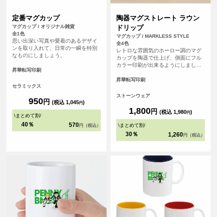
定番マグカップ
陶器マグストレート ラウン
マグカップ / オリジナル雑貨
ドリップ
全1色
マグカップ / MARKLESS STYLE
思い出深い写真や愛着のあるデザイ
全4色
ンを取り入れて、日常の一瞬を特別
レトロな雰囲気のホーロー調のマグ
なものにしましょう。
カップを陶器で仕上げ、側面にフル
カラー印刷が出来るようにしまし
昇華転写印刷
た。
昇華転写印刷
セラミックス
ストーンウェア
950
円
(税込 1,045
)
円
1,800
円
(税込 1,980
)
円
\
まとめて割
/
40％
570
\
まとめて割
/
円（税込）
30％
1,260
円（税込）