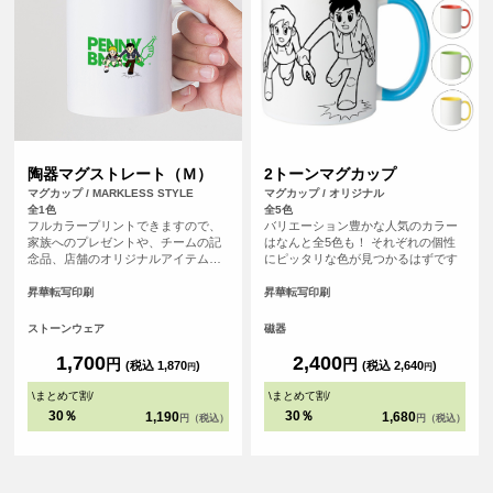
陶器マグストレート（Ｍ）
2トーンマグカップ
マグカップ / MARKLESS STYLE
マグカップ / オリジナル
全1色
全5色
フルカラープリントできますので、
バリエーション豊かな人気のカラー
家族へのプレゼントや、チームの記
はなんと全5色も！ それぞれの個性
念品、店舗のオリジナルアイテムと
にピッタリな色が見つかるはずです
してもおすすめの定番マグカップで
す。
昇華転写印刷
昇華転写印刷
ストーンウェア
磁器
1,700
2,400
円
円
(税込 1,870
)
(税込 2,640
)
円
円
\
まとめて割
/
\
まとめて割
/
30％
30％
1,190
1,680
円（税込）
円（税込）