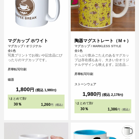
マグカップ ホワイト
陶器マグストレート（Ｍ＋）
マグカップ / オリジナル
マグカップ / MARKLESS STYLE
全1色
全1色
写真プリントでお祝いや記念品にぴ
たっぷり飲みごたえのあるマグカッ
ったりのマグカップです。
プは存在感もあり、大きい分オリジ
ナルデザインも映えます。記念品や
贈り物など、だれでももらってうれ
昇華転写印刷
しい記念マグにオリジナルフルカラ
昇華転写印刷
ープリント！
磁器
ストーンウェア
1,800
円
(税込 1,980
)
円
1,980
円
(税込 2,178
)
円
\
まとめて割
/
\
まとめて割
/
30％
1,260
円（税込）
30％
1,386
円（税込）