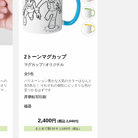
2トーンマグカップ
マグカップ / オリジナル
全5色
族への
バリエーション豊かな人気のカラーはなんと
のオリ
全5色も！ それぞれの個性にピッタリな色が
番マグ
見つかるはずです
昇華転写印刷
磁器
2,400
円
(税込 2,640
)
円
まとめて割
:
30％
1,680
円（税込）