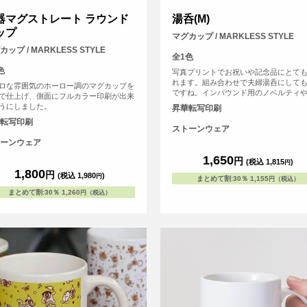
器マグストレート ラウンド
湯呑(M)
ップ
マグカップ / MARKLESS STYLE
カップ / MARKLESS STYLE
全1色
色
写真プリントでお祝いや記念品にとて
れます。組み合わせで夫婦湯呑にして
ロな雰囲気のホーロー調のマグカップを
ですね。インバウンド用のノベルティ
で仕上げ、側面にフルカラー印刷が出来
販、お土産屋さんでの即席オリジナル
うにしました。
昇華転写印刷
として観光の名産品にしてみても！
転写印刷
ストーンウェア
ーンウェア
1,650
円
(税込 1,815
)
円
1,800
円
(税込 1,980
)
円
まとめて割
:
30％
1,155
円（税込）
まとめて割
:
30％
1,260
円（税込）