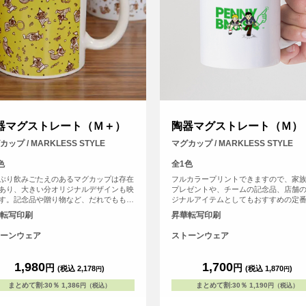
器マグストレート（Ｍ＋）
陶器マグストレート（Ｍ）
カップ / MARKLESS STYLE
マグカップ / MARKLESS STYLE
色
全1色
ぷり飲みごたえのあるマグカップは存在
フルカラープリントできますので、家
あり、大きい分オリジナルデザインも映
プレゼントや、チームの記念品、店舗
す。記念品や贈り物など、だれでももら
ジナルアイテムとしてもおすすめの定
うれしい記念マグにオリジナルフルカラ
カップです。
転写印刷
昇華転写印刷
リント！
ーンウェア
ストーンウェア
1,980
1,700
円
円
(税込 2,178
)
(税込 1,870
)
円
円
まとめて割
:
30％
1,386
まとめて割
:
30％
1,190
円（税込）
円（税込）