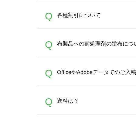
恐れ入りますが、日時指定は
A
Q
各種割引について
者にご連絡いただき調整をお
【まとめて割】5枚以上でご注
A
Q
布製品への前処理剤の塗布につ
ポイントとして付与され、次
文時からご利用頂けます。ポイ
が適用されます。※ログイン
【濃色インクジェット印刷に
A
Q
OfficeやAdobeデータでのご
れば、ランクにカウントがさ
イト以外）のプリントは、濃
品をお届けするため、処理剤
が可能です。お手数ですが、お
各種形式のデータを直接ご入稿す
A
Q
送料は？
文に関わらず、前処理剤が残っ
Adobeデータ(AI,PSD
は落ちない場合があります、
全国一律290円(税抜)です。
A
割引」などによるお値引きで4