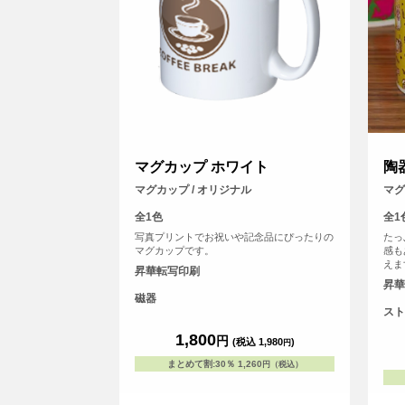
マグカップ ホワイト
陶
マグカップ / オリジナル
マグ
全1色
全1
写真プリントでお祝いや記念品にぴったりの
たっ
マグカップです。
感も
えま
昇華転写印刷
って
昇華
ープ
磁器
スト
1,800
円
(税込 1,980
)
円
まとめて割
:
30％
1,260
円（税込）