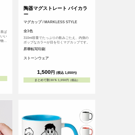
陶器マグストレート バイカラ
ー
マグカップ / MARKLESS STYLE
全3色
も喜ば
もいい
310ml容量でたっぷりの飲みごたえ、内側の
や物
ポップなカラーが目を引くマグカップです。
湯呑み
昇華転写印刷
ストーンウェア
1,500
円
(税込 1,650
)
円
まとめて割
:
30％
1,050
円（税込）