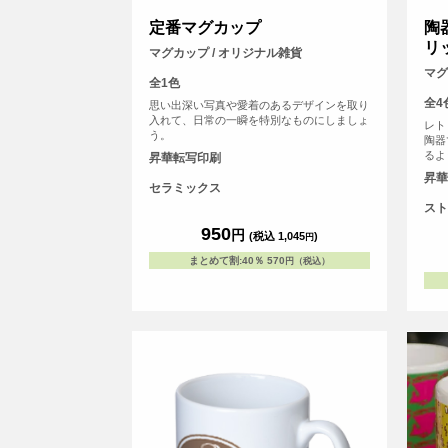
定番マグカップ
陶
リ
マグカップ / オリジナル雑貨
マグ
全1色
全4
思い出深い写真や愛着のあるデザインを取り
入れて、日常の一瞬を特別なものにしましょ
レト
う。
陶器
るよ
昇華転写印刷
昇華
セラミックス
スト
950
円
(税込 1,045
)
円
まとめて割
:
40％
570
円（税込）