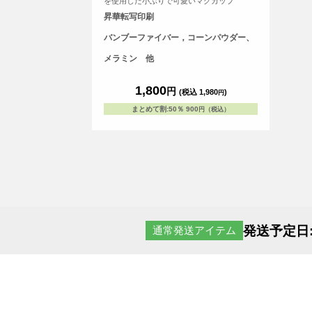
を使用した小ぶりで可愛いマグカップ
昇華転写印刷
バンブーファイバー，コーンパウダー、
メラミン 他
1,800
円
(税込 1,980
)
円
まとめて割
:
50％
900
円（税込）
発送予定日
通常発送アイテム