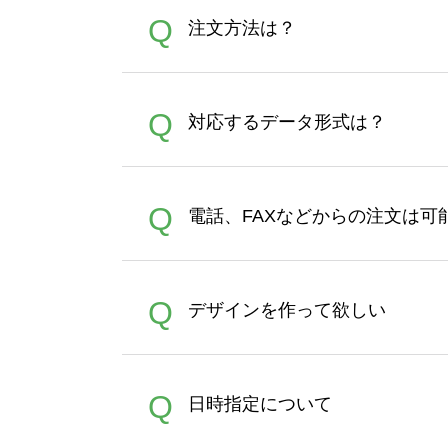
Q
注文方法は？
オンデマンドサービスでは、
A
Q
対応するデータ形式は？
す。 30枚以上やシルク印刷
さい。製作する数量が多けれ
デザインツールで対応している画像ア
A
Q
電話、FAXなどからの注文は可
ズは、20MBです。デジカメ
Illustratorからの直
オンデマンドサービスでは、
A
Q
デザインを作って欲しい
バッグコンシェル
や
タンブラ
うまくデザインができない。
A
Q
日時指定について
ン作成のお手伝いをすること
合は、デザインツールをご利用