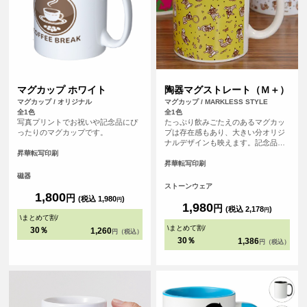
マグカップ ホワイト
陶器マグストレート（Ｍ＋）
マグカップ / オリジナル
マグカップ / MARKLESS STYLE
全1色
全1色
写真プリントでお祝いや記念品にぴ
たっぷり飲みごたえのあるマグカッ
ったりのマグカップです。
プは存在感もあり、大きい分オリジ
ナルデザインも映えます。記念品や
贈り物など、だれでももらってうれ
昇華転写印刷
しい記念マグにオリジナルフルカラ
昇華転写印刷
ープリント！
磁器
ストーンウェア
1,800
円
(税込 1,980
)
円
1,980
円
(税込 2,178
)
円
\
まとめて割
/
\
まとめて割
/
30％
1,260
円（税込）
30％
1,386
円（税込）