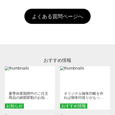
以上のご注文で送料無料とさせて頂いておりま
ル上にアップロードをお願い致します。
出荷を行っております。処理剤自体は人体に無
のに限ります。(同じメールアドレスでご注文
す。「まとめて割」「ポイント」「ランク割
害な性質で、水洗いで落とすことが可能です。
頂いても、ログインがされていなければ、ラン
引」などによるお値引きで4,000円未満になる
お手数ですが、お客様ご自身にて着用前に落と
クにカウントがされません。
よくある質問ページへ
場合は送料がかかりますので、ご注意くださ
していただけますようお願いいたします。※1
い。
通常注文・直送機能でのご注文に関わらず、前
処理剤が残った状態でお届けとなる場合がござ
います。※2 濃色は淡色に比べ処理剤が目立ち
やすく、1回の水洗いでは落ちない場合があり
ます、徐々に軽減されますのでどうかご安心く
ださい。
おすすめ情報
夏季休業期間中のご注文
オリジナル御朱印帳を作
商品の納期変動のお知ら
れば御朱印巡りがもっと
せ
楽しくなる！1冊からオー
お知らせ
おすすめ情報
ダーメイドする魅力と選
び方