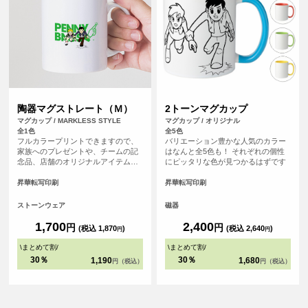
陶器マグストレート（Ｍ）
2トーンマグカップ
マグカップ / MARKLESS STYLE
マグカップ / オリジナル
全1色
全5色
フルカラープリントできますので、
バリエーション豊かな人気のカラー
家族へのプレゼントや、チームの記
はなんと全5色も！ それぞれの個性
念品、店舗のオリジナルアイテムと
にピッタリな色が見つかるはずです
してもおすすめの定番マグカップで
す。
昇華転写印刷
昇華転写印刷
ストーンウェア
磁器
1,700
2,400
円
円
(税込 1,870
)
(税込 2,640
)
円
円
\
まとめて割
/
\
まとめて割
/
30％
30％
1,190
1,680
円（税込）
円（税込）