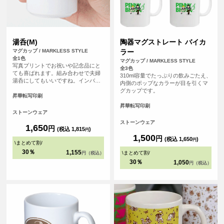
湯呑(M)
陶器マグストレート バイカ
マグカップ / MARKLESS STYLE
ラー
全1色
マグカップ / MARKLESS STYLE
写真プリントでお祝いや記念品にと
全3色
ても喜ばれます。組み合わせで夫婦
310ml容量でたっぷりの飲みごたえ、
湯呑にしてもいいですね。インバウ
内側のポップなカラーが目を引くマ
ンド用のノベルティや物販、お土産
グカップです。
屋さんでの即席オリジナル湯呑みと
昇華転写印刷
して観光の名産品にしてみても！
昇華転写印刷
ストーンウェア
ストーンウェア
1,650
円
(税込 1,815
)
円
1,500
円
(税込 1,650
)
円
\
まとめて割
/
30％
1,155
\
まとめて割
/
円（税込）
30％
1,050
円（税込）