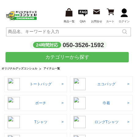
商品一覧
Q&A
お問合せ
カート
ログイン
050-3526-1592
24時間対応
カテゴリーから探す
アイテム一覧
オリジナルグッズコンシェル
トートバッグ
エコバッグ
ポーチ
巾着
Tシャツ
ロングTシャツ