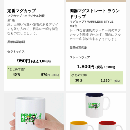
定番マグカップ
陶器マグストレート ラウン
マグカップ / オリジナル雑貨
ドリップ
全1色
マグカップ / MARKLESS STYLE
思い出深い写真や愛着のあるデザイ
全4色
ンを取り入れて、日常の一瞬を特別
レトロな雰囲気のホーロー調のマグ
なものにしましょう。
カップを陶器で仕上げ、側面にフル
カラー印刷が出来るようにしまし
昇華転写印刷
た。
昇華転写印刷
セラミックス
ストーンウェア
950
円
(税込 1,045
)
円
1,800
円
(税込 1,980
)
円
\
まとめて割
/
40％
570
\
まとめて割
/
円（税込）
30％
1,260
円（税込）