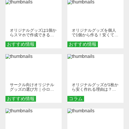
オリジナルグッズは1個か
オリジナルグッズを個人
らスマホで作成できる！
で1個から作る！安くて簡
旅行や遠征がもっと楽し
単なオンデマンド制作の
おすすめ情報
くなる巾着＆ポーチ活用
おすすめ情報
秘訣
術
サークル向けオリジナル
オリジナルグッズが1枚か
グッズの選び方｜小ロッ
ら安く作れる理由は？オ
ト・低予算で団結力を高
ンデマンド印刷の仕組み
おすすめ情報
める秘訣
コラム
とメリットを解説