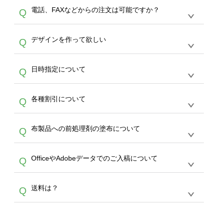
デザインツールで対応している画像アップロー
30枚以上やシルク印刷など、大口注文の場合
A
電話、FAXなどからの注文は可能ですか？
Q
ドできるデータ形式は、JPG / PNG / AI / PSD /
は、サポートが担当する
エコバッグコンシェル
PDF 形式になります。データの最大サイズ
や
タンブラーコンシェル
をご利用ください。製
オンデマンドサービスでは、サイトからのご注
は、20MBです。デジカメやスマホで撮影した
作する数量が多ければ多いほど、オンデマンド
A
デザインを作って欲しい
Q
文のみ受け付けております。30個以上のご製
写真などもアップロード可能です。使用できな
サービスよりも低価格で製作することが可能で
作をお考えの方は、サポートが担当する
エコバ
い画像はエラーになります。（※ Illustratorか
す。
うまくデザインができない。印刷するデザイン
ッグコンシェル
や
タンブラーコンシェル
サービ
らの直接入稿には対応していません。AIで保存
A
日時指定について
Q
を作って欲しい。などの場合は、製作数量が
スをご利用頂ければ、電話やFAX、メールなど
し、デザインツールからアップロードして下さ
30個以上であれば、サポート担当が、デザイ
でご注文が可能です。
い）
恐れ入りますが、日時指定は承っておりませ
ン作成のお手伝いをすることが可能です。
エコ
A
各種割引について
Q
ん。発送後18時以降に配送業者・伝票番号を
バッグコンシェル
や
タンブラーコンシェル
サー
メールでお知らせいたしますので、直接配送業
ビスをご利用ください。(※ 30個以下の場合
【まとめて割】5枚以上でご注文枚数に応じて
者にご連絡いただき調整をお願い致します。
は、デザインツールをご利用ください)
A
布製品への前処理剤の塗布について
Q
カート内で自動的に割引(最大50%)が適用され
ます。 【付与ポイント】購入金額の1％が1ポ
【濃色インクジェット印刷による仕上がりの注
イントとして付与され、次回ご注文時に1ポイ
A
OfficeやAdobeデータでのご入稿について
Q
意点（前処理剤）】カラー生地（Tシャツのホ
ント＝1円としてお使いいただけます。ポイン
ワイト、トートバッグのナチュラル、ホワイト
トは発送完了の翌日に付与され、次回ご注文時
各種形式のデータを直接ご入稿することは出来
以外）のプリントは、濃色インクジェット印刷
からご利用頂けます。ポイントの有効期限は一
A
送料は？
Q
ません。いずれのデータも該当デザインのみ画
といって、プリントを定着させるための処理剤
年間です。【会員ランク】過去10カ月のご注
像(JPEG,PNG,GIF,PDF)に変換、またはAdobe
を塗布しており、短納期・低価格で商品をお届
文回数により会員ランク割引(最大5%)が適用
全国一律290円(税抜)です。また4,000円(税抜)
データ(AI,PSD)で保存して頂き、デザインツー
けするため、処理剤は塗布されたままの状態で
されます。※ログインしてからご注文頂いたも
A