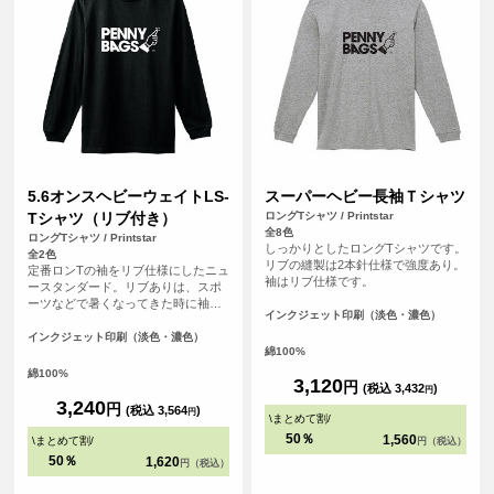
5.6オンスヘビーウェイトLS-
スーパーヘビー長袖Ｔシャツ
Tシャツ（リブ付き）
ロングTシャツ / Printstar
全8色
ロングTシャツ / Printstar
しっかりとしたロングTシャツです。
全2色
リブの縫製は2本針仕様で強度あり。
定番ロンTの袖をリブ仕様にしたニュ
袖はリブ仕様です。
ースタンダード。リブありは、スポ
ーツなどで暑くなってきた時に袖を
インクジェット印刷（淡色・濃色）
まくっておけるのがメリット。
インクジェット印刷（淡色・濃色）
綿100%
綿100%
3,120
円
(税込 3,432
)
円
3,240
円
(税込 3,564
)
円
\
まとめて割
/
50％
1,560
\
まとめて割
/
円（税込）
50％
1,620
円（税込）