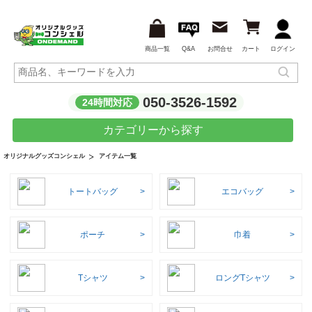
商品一覧
Q&A
お問合せ
カート
ログイン
050-3526-1592
24時間対応
カテゴリーから探す
アイテム一覧
オリジナルグッズコンシェル
トートバッグ
エコバッグ
ポーチ
巾着
Tシャツ
ロングTシャツ