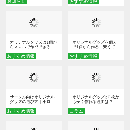
お知らせ
おすすめ情報
ダーメイドする魅力と選
び方
オリジナルグッズは1個か
オリジナルグッズを個人
らスマホで作成できる！
で1個から作る！安くて簡
旅行や遠征がもっと楽し
単なオンデマンド制作の
おすすめ情報
くなる巾着＆ポーチ活用
おすすめ情報
秘訣
術
サークル向けオリジナル
オリジナルグッズが1枚か
グッズの選び方｜小ロッ
ら安く作れる理由は？オ
ト・低予算で団結力を高
ンデマンド印刷の仕組み
おすすめ情報
める秘訣
コラム
とメリットを解説