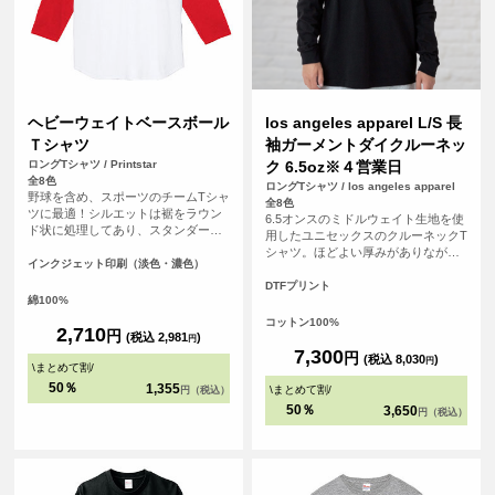
ヘビーウェイトベースボール
los angeles apparel L/S 長
Ｔシャツ
袖ガーメントダイクルーネッ
ロングTシャツ / Printstar
ク 6.5oz※４営業日
全8色
ロングTシャツ / los angeles apparel
野球を含め、スポーツのチームTシャ
全8色
ツに最適！シルエットは裾をラウン
6.5オンスのミドルウェイト生地を使
ド状に処理してあり、スタンダード
用したユニセックスのクルーネックT
で飽きないタイプです。チームの皆
シャツ。ほどよい厚みがありながら
で背番号や名前、ロゴを入れて、お
インクジェット印刷（淡色・濃色）
もごわつきにくく、1枚着としてもイ
気に入りのオリジナルTシャツ（ユニ
ンナーとしても使いやすいバランス
DTFプリント
フォーム）を作りましょう！！
綿100%
のアイテム。 アメリカ・ロサンゼル
ス生産ならではのベーシックでタフ
コットン100%
2,710
円
な作りも魅力。無地のままはもちろ
(税込 2,981
)
円
ん、プリントやカスタム用ボディと
7,300
円
(税込 8,030
)
円
\
まとめて割
/
しても幅広く活用できる一着です。
<br> ※お客様の閲覧環境により、商
50％
1,355
\
まとめて割
/
円（税込）
品の色が実際と異なって見える場合
50％
3,650
円（税込）
がございます。