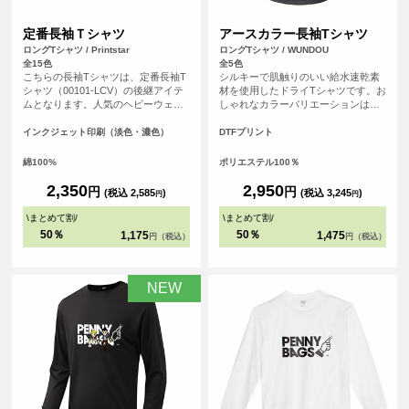
定番長袖Ｔシャツ
アースカラー長袖Tシャツ
ロングTシャツ / Printstar
ロングTシャツ / WUNDOU
全15色
全5色
こちらの長袖Tシャツは、定番長袖T
シルキーで肌触りのいい給水速乾素
シャツ（00101-LCV）の後継アイテ
材を使用したドライTシャツです。お
ムとなります。人気のヘビーウェイ
しゃれなカラーバリエーションは、
トTシャツ（00085-CVT）に仕様を
スポーツシーンはもちろんのこと、
合わせたシンプルなシルエットのた
普段使いのTシャツとしてもおすすめ
インクジェット印刷（淡色・濃色）
DTFプリント
め、誰でも気兼ねなく着こなすこと
です。
ができる長袖Tシャツとなっていま
綿100%
ポリエステル100％
す。
2,350
2,950
円
円
(税込 2,585
)
(税込 3,245
)
円
円
\
まとめて割
/
\
まとめて割
/
50％
50％
1,175
1,475
円（税込）
円（税込）
NEW