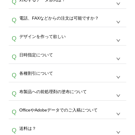
Q
生産にて承っております。デザインツールから
デザインの作成から決済まで完了できます。
デザインツールで対応している画像アップロー
30枚以上やシルク印刷など、大口注文の場合
A
電話、FAXなどからの注文は可能ですか？
Q
ドできるデータ形式は、JPG / PNG / AI / PSD /
は、サポートが担当する
エコバッグコンシェル
PDF 形式になります。データの最大サイズ
や
タンブラーコンシェル
をご利用ください。製
オンデマンドサービスでは、サイトからのご注
は、20MBです。デジカメやスマホで撮影した
作する数量が多ければ多いほど、オンデマンド
A
デザインを作って欲しい
Q
文のみ受け付けております。30個以上のご製
写真などもアップロード可能です。使用できな
サービスよりも低価格で製作することが可能で
作をお考えの方は、サポートが担当する
エコバ
い画像はエラーになります。（※ Illustratorか
す。
うまくデザインができない。印刷するデザイン
ッグコンシェル
や
タンブラーコンシェル
サービ
らの直接入稿には対応していません。AIで保存
A
日時指定について
Q
を作って欲しい。などの場合は、製作数量が
スをご利用頂ければ、電話やFAX、メールなど
し、デザインツールからアップロードして下さ
30個以上であれば、サポート担当が、デザイ
でご注文が可能です。
い）
恐れ入りますが、日時指定は承っておりませ
ン作成のお手伝いをすることが可能です。
エコ
A
各種割引について
Q
ん。発送後18時以降に配送業者・伝票番号を
バッグコンシェル
や
タンブラーコンシェル
サー
メールでお知らせいたしますので、直接配送業
ビスをご利用ください。(※ 30個以下の場合
【まとめて割】5枚以上でご注文枚数に応じて
者にご連絡いただき調整をお願い致します。
は、デザインツールをご利用ください)
A
布製品への前処理剤の塗布について
Q
カート内で自動的に割引(最大50%)が適用され
ます。 【付与ポイント】購入金額の1％が1ポ
【濃色インクジェット印刷による仕上がりの注
イントとして付与され、次回ご注文時に1ポイ
A
OfficeやAdobeデータでのご入稿について
Q
意点（前処理剤）】カラー生地（Tシャツのホ
ント＝1円としてお使いいただけます。ポイン
ワイト、トートバッグのナチュラル、ホワイト
トは発送完了の翌日に付与され、次回ご注文時
各種形式のデータを直接ご入稿することは出来
以外）のプリントは、濃色インクジェット印刷
からご利用頂けます。ポイントの有効期限は一
A
送料は？
Q
ません。いずれのデータも該当デザインのみ画
といって、プリントを定着させるための処理剤
年間です。【会員ランク】過去10カ月のご注