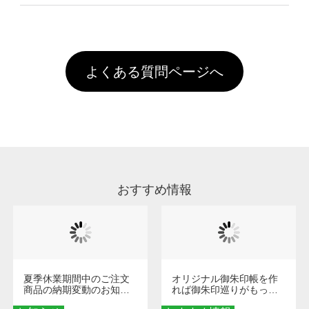
像(JPEG,PNG,GIF,PDF)に変換、またはAdobe
を塗布しており、短納期・低価格で商品をお届
文回数により会員ランク割引(最大5%)が適用
全国一律290円(税抜)です。また4,000円(税抜)
データ(AI,PSD)で保存して頂き、デザインツー
けするため、処理剤は塗布されたままの状態で
されます。※ログインしてからご注文頂いたも
A
以上のご注文で送料無料とさせて頂いておりま
ル上にアップロードをお願い致します。
出荷を行っております。処理剤自体は人体に無
のに限ります。(同じメールアドレスでご注文
す。「まとめて割」「ポイント」「ランク割
害な性質で、水洗いで落とすことが可能です。
頂いても、ログインがされていなければ、ラン
引」などによるお値引きで4,000円未満になる
お手数ですが、お客様ご自身にて着用前に落と
クにカウントがされません。
よくある質問ページへ
場合は送料がかかりますので、ご注意くださ
していただけますようお願いいたします。※1
い。
通常注文・直送機能でのご注文に関わらず、前
処理剤が残った状態でお届けとなる場合がござ
います。※2 濃色は淡色に比べ処理剤が目立ち
やすく、1回の水洗いでは落ちない場合があり
ます、徐々に軽減されますのでどうかご安心く
ださい。
おすすめ情報
夏季休業期間中のご注文
オリジナル御朱印帳を作
商品の納期変動のお知ら
れば御朱印巡りがもっと
せ
楽しくなる！1冊からオー