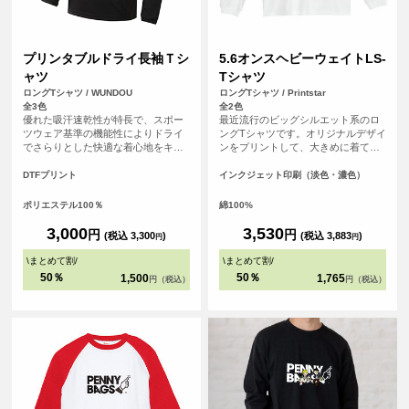
プリンタブルドライ長袖Ｔシ
5.6オンスヘビーウェイトLS-
ャツ
Tシャツ
ロングTシャツ / WUNDOU
ロングTシャツ / Printstar
全3色
全2色
優れた吸汗速乾性が特長で、スポー
最近流行のビッグシルエット系のロ
ツウェア基準の機能性によりドライ
ングTシャツです。オリジナルデザイ
でさらりとした快適な着心地をキー
ンをプリントして、大きめに着て、
プします。長袖仕様のため、日差し
裾をインしてカッコよく着こなそ
対策や肌寒い季節にも対応可能で
う！
DTFプリント
インクジェット印刷（淡色・濃色）
す。 さらに、シルクのような滑らか
な肌触りも魅力。まるで着ているこ
ポリエステル100％
綿100%
とを忘れるほどの心地よさで、アク
ティブシーンはもちろん、リラック
3,000
3,530
円
円
(税込 3,300
)
(税込 3,883
)
円
円
スしたい普段使いにも最適です。 ス
ポーツチームのユニフォームやイベ
\
まとめて割
/
\
まとめて割
/
ントグッズ、企業のノベルティとし
50％
50％
1,500
1,765
円（税込）
円（税込）
てもおすすめです。<br> ※商品の色
は、お客様の閲覧環境により実際と
異なって見える場合がございます。