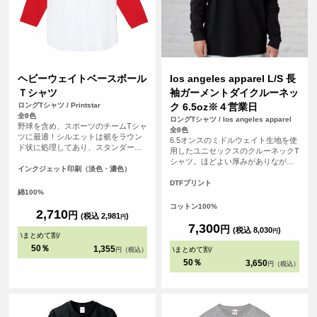
ヘビーウェイトベースボール
los angeles apparel L/S 長
Ｔシャツ
袖ガーメントダイクルーネッ
ロングTシャツ / Printstar
ク 6.5oz※４営業日
全8色
ロングTシャツ / los angeles apparel
野球を含め、スポーツのチームTシャ
全8色
ツに最適！シルエットは裾をラウン
6.5オンスのミドルウェイト生地を使
ド状に処理してあり、スタンダード
用したユニセックスのクルーネックT
で飽きないタイプです。チームの皆
シャツ。ほどよい厚みがありながら
で背番号や名前、ロゴを入れて、お
インクジェット印刷（淡色・濃色）
もごわつきにくく、1枚着としてもイ
気に入りのオリジナルTシャツ（ユニ
ンナーとしても使いやすいバランス
DTFプリント
フォーム）を作りましょう！！
綿100%
のアイテム。 アメリカ・ロサンゼル
ス生産ならではのベーシックでタフ
コットン100%
2,710
円
な作りも魅力。無地のままはもちろ
(税込 2,981
)
円
ん、プリントやカスタム用ボディと
7,300
円
(税込 8,030
)
円
\
まとめて割
/
しても幅広く活用できる一着です。
<br> ※お客様の閲覧環境により、商
50％
1,355
\
まとめて割
/
円（税込）
品の色が実際と異なって見える場合
50％
3,650
円（税込）
がございます。