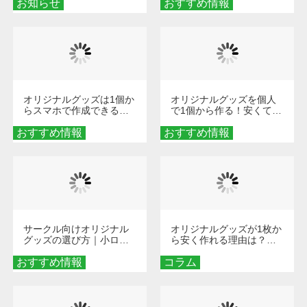
お知らせ
おすすめ情報
ダーメイドする魅力と選
び方
オリジナルグッズは1個か
オリジナルグッズを個人
らスマホで作成できる！
で1個から作る！安くて簡
旅行や遠征がもっと楽し
単なオンデマンド制作の
おすすめ情報
くなる巾着＆ポーチ活用
おすすめ情報
秘訣
術
サークル向けオリジナル
オリジナルグッズが1枚か
グッズの選び方｜小ロッ
ら安く作れる理由は？オ
ト・低予算で団結力を高
ンデマンド印刷の仕組み
おすすめ情報
める秘訣
コラム
とメリットを解説