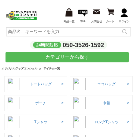
商品一覧
Q&A
お問合せ
カート
ログイン
050-3526-1592
24時間対応
カテゴリーから探す
アイテム一覧
オリジナルグッズコンシェル
トートバッグ
エコバッグ
ポーチ
巾着
Tシャツ
ロングTシャツ