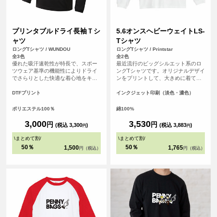
プリンタブルドライ長袖Ｔシ
5.6オンスヘビーウェイトLS-
ャツ
Tシャツ
ロングTシャツ / WUNDOU
ロングTシャツ / Printstar
全3色
全2色
優れた吸汗速乾性が特長で、スポー
最近流行のビッグシルエット系のロ
ツウェア基準の機能性によりドライ
ングTシャツです。オリジナルデザイ
でさらりとした快適な着心地をキー
ンをプリントして、大きめに着て、
プします。長袖仕様のため、日差し
裾をインしてカッコよく着こなそ
対策や肌寒い季節にも対応可能で
う！
DTFプリント
インクジェット印刷（淡色・濃色）
す。 さらに、シルクのような滑らか
な肌触りも魅力。まるで着ているこ
ポリエステル100％
綿100%
とを忘れるほどの心地よさで、アク
ティブシーンはもちろん、リラック
3,000
3,530
円
円
(税込 3,300
)
(税込 3,883
)
円
円
スしたい普段使いにも最適です。 ス
ポーツチームのユニフォームやイベ
\
まとめて割
/
\
まとめて割
/
ントグッズ、企業のノベルティとし
50％
50％
1,500
1,765
円（税込）
円（税込）
てもおすすめです。<br> ※商品の色
は、お客様の閲覧環境により実際と
異なって見える場合がございます。