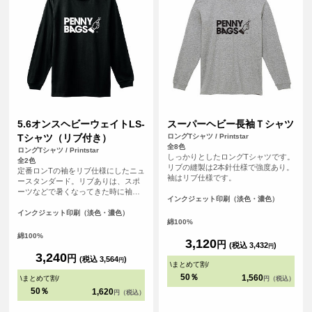
5.6オンスヘビーウェイトLS-
スーパーヘビー長袖Ｔシャツ
Tシャツ（リブ付き）
ロングTシャツ / Printstar
全8色
ロングTシャツ / Printstar
しっかりとしたロングTシャツです。
全2色
リブの縫製は2本針仕様で強度あり。
定番ロンTの袖をリブ仕様にしたニュ
袖はリブ仕様です。
ースタンダード。リブありは、スポ
ーツなどで暑くなってきた時に袖を
インクジェット印刷（淡色・濃色）
まくっておけるのがメリット。
インクジェット印刷（淡色・濃色）
綿100%
綿100%
3,120
円
(税込 3,432
)
円
3,240
円
(税込 3,564
)
円
\
まとめて割
/
50％
1,560
\
まとめて割
/
円（税込）
50％
1,620
円（税込）