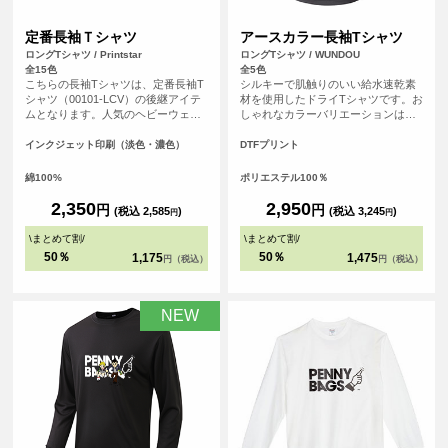
定番長袖Ｔシャツ
アースカラー長袖Tシャツ
ロングTシャツ / Printstar
ロングTシャツ / WUNDOU
全15色
全5色
こちらの長袖Tシャツは、定番長袖T
シルキーで肌触りのいい給水速乾素
シャツ（00101-LCV）の後継アイテ
材を使用したドライTシャツです。お
ムとなります。人気のヘビーウェイ
しゃれなカラーバリエーションは、
トTシャツ（00085-CVT）に仕様を
スポーツシーンはもちろんのこと、
合わせたシンプルなシルエットのた
普段使いのTシャツとしてもおすすめ
インクジェット印刷（淡色・濃色）
DTFプリント
め、誰でも気兼ねなく着こなすこと
です。
ができる長袖Tシャツとなっていま
綿100%
ポリエステル100％
す。
2,350
2,950
円
円
(税込 2,585
)
(税込 3,245
)
円
円
\
まとめて割
/
\
まとめて割
/
50％
50％
1,175
1,475
円（税込）
円（税込）
NEW