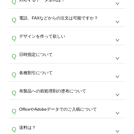
Q
生産にて承っております。デザインツールから
デザインの作成から決済まで完了できます。
デザインツールで対応している画像アップロー
30枚以上やシルク印刷など、大口注文の場合
A
電話、FAXなどからの注文は可能ですか？
Q
ドできるデータ形式は、JPG / PNG / AI / PSD /
は、サポートが担当する
エコバッグコンシェル
PDF 形式になります。データの最大サイズ
や
タンブラーコンシェル
をご利用ください。製
オンデマンドサービスでは、サイトからのご注
は、20MBです。デジカメやスマホで撮影した
作する数量が多ければ多いほど、オンデマンド
A
デザインを作って欲しい
Q
文のみ受け付けております。30個以上のご製
写真などもアップロード可能です。使用できな
サービスよりも低価格で製作することが可能で
作をお考えの方は、サポートが担当する
エコバ
い画像はエラーになります。（※ Illustratorか
す。
うまくデザインができない。印刷するデザイン
ッグコンシェル
や
タンブラーコンシェル
サービ
らの直接入稿には対応していません。AIで保存
A
日時指定について
Q
を作って欲しい。などの場合は、製作数量が
スをご利用頂ければ、電話やFAX、メールなど
し、デザインツールからアップロードして下さ
30個以上であれば、サポート担当が、デザイ
でご注文が可能です。
い）
恐れ入りますが、日時指定は承っておりませ
ン作成のお手伝いをすることが可能です。
エコ
A
各種割引について
Q
ん。発送後18時以降に配送業者・伝票番号を
バッグコンシェル
や
タンブラーコンシェル
サー
メールでお知らせいたしますので、直接配送業
ビスをご利用ください。(※ 30個以下の場合
【まとめて割】5枚以上でご注文枚数に応じて
者にご連絡いただき調整をお願い致します。
は、デザインツールをご利用ください)
A
布製品への前処理剤の塗布について
Q
カート内で自動的に割引(最大50%)が適用され
ます。 【付与ポイント】購入金額の1％が1ポ
【濃色インクジェット印刷による仕上がりの注
イントとして付与され、次回ご注文時に1ポイ
A
OfficeやAdobeデータでのご入稿について
Q
意点（前処理剤）】カラー生地（Tシャツのホ
ント＝1円としてお使いいただけます。ポイン
ワイト、トートバッグのナチュラル、ホワイト
トは発送完了の翌日に付与され、次回ご注文時
各種形式のデータを直接ご入稿することは出来
以外）のプリントは、濃色インクジェット印刷
からご利用頂けます。ポイントの有効期限は一
A
送料は？
Q
ません。いずれのデータも該当デザインのみ画
といって、プリントを定着させるための処理剤
年間です。【会員ランク】過去10カ月のご注