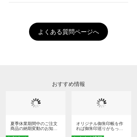
像(JPEG,PNG,GIF,PDF)に変換、またはAdobe
を塗布しており、短納期・低価格で商品をお届
文回数により会員ランク割引(最大5%)が適用
全国一律290円(税抜)です。また4,000円(税抜)
データ(AI,PSD)で保存して頂き、デザインツー
けするため、処理剤は塗布されたままの状態で
されます。※ログインしてからご注文頂いたも
A
以上のご注文で送料無料とさせて頂いておりま
ル上にアップロードをお願い致します。
出荷を行っております。処理剤自体は人体に無
のに限ります。(同じメールアドレスでご注文
す。「まとめて割」「ポイント」「ランク割
害な性質で、水洗いで落とすことが可能です。
頂いても、ログインがされていなければ、ラン
引」などによるお値引きで4,000円未満になる
お手数ですが、お客様ご自身にて着用前に落と
クにカウントがされません。
よくある質問ページへ
場合は送料がかかりますので、ご注意くださ
していただけますようお願いいたします。※1
い。
通常注文・直送機能でのご注文に関わらず、前
処理剤が残った状態でお届けとなる場合がござ
います。※2 濃色は淡色に比べ処理剤が目立ち
やすく、1回の水洗いでは落ちない場合があり
ます、徐々に軽減されますのでどうかご安心く
ださい。
おすすめ情報
夏季休業期間中のご注文
オリジナル御朱印帳を作
商品の納期変動のお知ら
れば御朱印巡りがもっと
せ
楽しくなる！1冊からオー