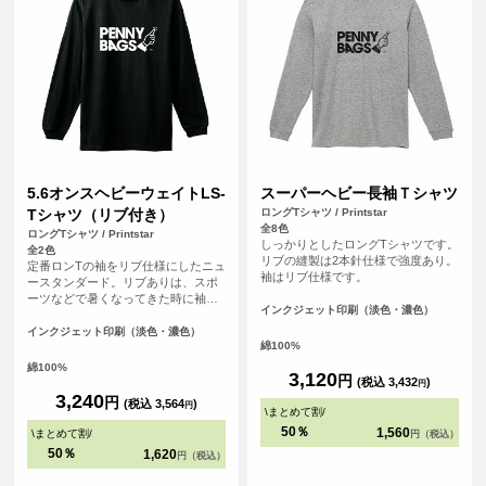
5.6オンスヘビーウェイトLS-
スーパーヘビー長袖Ｔシャツ
Tシャツ（リブ付き）
ロングTシャツ / Printstar
全8色
ロングTシャツ / Printstar
しっかりとしたロングTシャツです。
全2色
リブの縫製は2本針仕様で強度あり。
定番ロンTの袖をリブ仕様にしたニュ
袖はリブ仕様です。
ースタンダード。リブありは、スポ
ーツなどで暑くなってきた時に袖を
インクジェット印刷（淡色・濃色）
まくっておけるのがメリット。
インクジェット印刷（淡色・濃色）
綿100%
綿100%
3,120
円
(税込 3,432
)
円
3,240
円
(税込 3,564
)
円
\
まとめて割
/
50％
1,560
\
まとめて割
/
円（税込）
50％
1,620
円（税込）