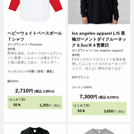
ヘビーウェイトベースボール
los angeles apparel L/S 長
Ｔシャツ
袖ガーメントダイクルーネッ
ロングTシャツ / Printstar
ク 6.5oz※４営業日
全8色
ロングTシャツ / los angeles apparel
野球を含め、スポーツのチームTシャ
全8色
ツに最適！シルエットは裾をラウン
6.5オンスのミドルウェイト生地を使
ド状に処理してあり、スタンダード
用したユニセックスのクルーネックT
で飽きないタイプです。チームの皆
シャツ。ほどよい厚みがありながら
で背番号や名前、ロゴを入れて、お
インクジェット印刷（淡色・濃色）
もごわつきにくく、1枚着としてもイ
気に入りのオリジナルTシャツ（ユニ
ンナーとしても使いやすいバランス
DTFプリント
フォーム）を作りましょう！！
綿100%
のアイテム。 アメリカ・ロサンゼル
ス生産ならではのベーシックでタフ
コットン100%
2,710
円
な作りも魅力。無地のままはもちろ
(税込 2,981
)
円
ん、プリントやカスタム用ボディと
7,300
円
(税込 8,030
)
円
\
まとめて割
/
しても幅広く活用できる一着です。
<br> ※お客様の閲覧環境により、商
50％
1,355
\
まとめて割
/
円（税込）
品の色が実際と異なって見える場合
50％
3,650
円（税込）
がございます。