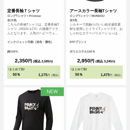
定番長袖Ｔシャツ
アースカラー長袖Tシャツ
ロングTシャツ / Printstar
ロングTシャツ / WUNDOU
全15色
全5色
こちらの長袖Tシャツは、定番長袖T
シルキーで肌触りのいい給水速乾素
シャツ（00101-LCV）の後継アイテ
材を使用したドライTシャツです。お
ムとなります。人気のヘビーウェイ
しゃれなカラーバリエーションは、
トTシャツ（00085-CVT）に仕様を
スポーツシーンはもちろんのこと、
合わせたシンプルなシルエットのた
普段使いのTシャツとしてもおすすめ
インクジェット印刷（淡色・濃色）
DTFプリント
め、誰でも気兼ねなく着こなすこと
です。
ができる長袖Tシャツとなっていま
綿100%
ポリエステル100％
す。
2,350
2,950
円
円
(税込 2,585
)
(税込 3,245
)
円
円
\
まとめて割
/
\
まとめて割
/
50％
50％
1,175
1,475
円（税込）
円（税込）
NEW