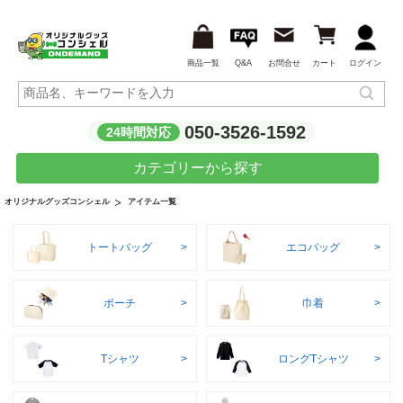
商品一覧
Q&A
お問合せ
カート
ログイン
050-3526-1592
24時間対応
カテゴリーから探す
アイテム一覧
オリジナルグッズコンシェル
トートバッグ
エコバッグ
ポーチ
巾着
Tシャツ
ロングTシャツ