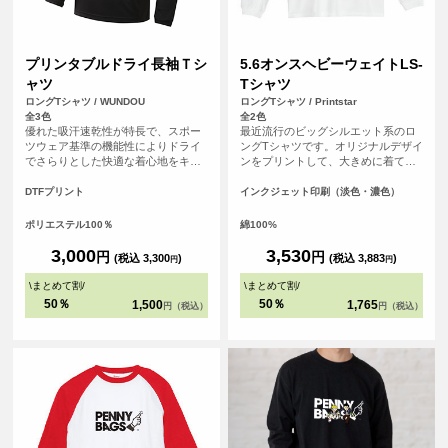
プリンタブルドライ長袖Ｔシ
5.6オンスヘビーウェイトLS-
ャツ
Tシャツ
ロングTシャツ / WUNDOU
ロングTシャツ / Printstar
全3色
全2色
優れた吸汗速乾性が特長で、スポー
最近流行のビッグシルエット系のロ
ツウェア基準の機能性によりドライ
ングTシャツです。オリジナルデザイ
でさらりとした快適な着心地をキー
ンをプリントして、大きめに着て、
プします。長袖仕様のため、日差し
裾をインしてカッコよく着こなそ
対策や肌寒い季節にも対応可能で
う！
DTFプリント
インクジェット印刷（淡色・濃色）
す。 さらに、シルクのような滑らか
な肌触りも魅力。まるで着ているこ
ポリエステル100％
綿100%
とを忘れるほどの心地よさで、アク
ティブシーンはもちろん、リラック
3,000
3,530
円
円
(税込 3,300
)
(税込 3,883
)
円
円
スしたい普段使いにも最適です。 ス
ポーツチームのユニフォームやイベ
\
まとめて割
/
\
まとめて割
/
ントグッズ、企業のノベルティとし
50％
50％
1,500
1,765
円（税込）
円（税込）
てもおすすめです。<br> ※商品の色
は、お客様の閲覧環境により実際と
異なって見える場合がございます。