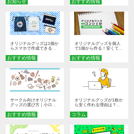
お知らせ
おすすめ情報
ダーメイドする魅力と選
び方
オリジナルグッズは1個か
オリジナルグッズを個人
らスマホで作成できる！
で1個から作る！安くて簡
旅行や遠征がもっと楽し
単なオンデマンド制作の
おすすめ情報
くなる巾着＆ポーチ活用
おすすめ情報
秘訣
術
サークル向けオリジナル
オリジナルグッズが1枚か
グッズの選び方｜小ロッ
ら安く作れる理由は？オ
ト・低予算で団結力を高
ンデマンド印刷の仕組み
おすすめ情報
める秘訣
コラム
とメリットを解説