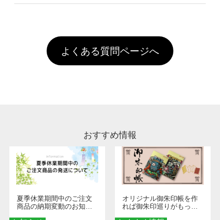
像(JPEG,PNG,GIF,PDF)に変換、またはAdobe
を塗布しており、短納期・低価格で商品をお届
文回数により会員ランク割引(最大5%)が適用
全国一律290円(税抜)です。また4,000円(税抜)
データ(AI,PSD)で保存して頂き、デザインツー
けするため、処理剤は塗布されたままの状態で
されます。※ログインしてからご注文頂いたも
A
以上のご注文で送料無料とさせて頂いておりま
ル上にアップロードをお願い致します。
出荷を行っております。処理剤自体は人体に無
のに限ります。(同じメールアドレスでご注文
す。「まとめて割」「ポイント」「ランク割
害な性質で、水洗いで落とすことが可能です。
頂いても、ログインがされていなければ、ラン
引」などによるお値引きで4,000円未満になる
お手数ですが、お客様ご自身にて着用前に落と
クにカウントがされません。
よくある質問ページへ
場合は送料がかかりますので、ご注意くださ
していただけますようお願いいたします。※1
い。
通常注文・直送機能でのご注文に関わらず、前
処理剤が残った状態でお届けとなる場合がござ
います。※2 濃色は淡色に比べ処理剤が目立ち
やすく、1回の水洗いでは落ちない場合があり
ます、徐々に軽減されますのでどうかご安心く
ださい。
おすすめ情報
夏季休業期間中のご注文
オリジナル御朱印帳を作
商品の納期変動のお知ら
れば御朱印巡りがもっと
せ
楽しくなる！1冊からオー