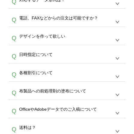
Q
生産にて承っております。デザインツールから
デザインの作成から決済まで完了できます。
デザインツールで対応している画像アップロー
30枚以上やシルク印刷など、大口注文の場合
A
電話、FAXなどからの注文は可能ですか？
Q
ドできるデータ形式は、JPG / PNG / AI / PSD /
は、サポートが担当する
エコバッグコンシェル
PDF 形式になります。データの最大サイズ
や
タンブラーコンシェル
をご利用ください。製
オンデマンドサービスでは、サイトからのご注
は、20MBです。デジカメやスマホで撮影した
作する数量が多ければ多いほど、オンデマンド
A
デザインを作って欲しい
Q
文のみ受け付けております。30個以上のご製
写真などもアップロード可能です。使用できな
サービスよりも低価格で製作することが可能で
作をお考えの方は、サポートが担当する
エコバ
い画像はエラーになります。（※ Illustratorか
す。
うまくデザインができない。印刷するデザイン
ッグコンシェル
や
タンブラーコンシェル
サービ
らの直接入稿には対応していません。AIで保存
A
日時指定について
Q
を作って欲しい。などの場合は、製作数量が
スをご利用頂ければ、電話やFAX、メールなど
し、デザインツールからアップロードして下さ
30個以上であれば、サポート担当が、デザイ
でご注文が可能です。
い）
恐れ入りますが、日時指定は承っておりませ
ン作成のお手伝いをすることが可能です。
エコ
A
各種割引について
Q
ん。発送後18時以降に配送業者・伝票番号を
バッグコンシェル
や
タンブラーコンシェル
サー
メールでお知らせいたしますので、直接配送業
ビスをご利用ください。(※ 30個以下の場合
【まとめて割】5枚以上でご注文枚数に応じて
者にご連絡いただき調整をお願い致します。
は、デザインツールをご利用ください)
A
布製品への前処理剤の塗布について
Q
カート内で自動的に割引(最大50%)が適用され
ます。 【付与ポイント】購入金額の1％が1ポ
【濃色インクジェット印刷による仕上がりの注
イントとして付与され、次回ご注文時に1ポイ
A
OfficeやAdobeデータでのご入稿について
Q
意点（前処理剤）】カラー生地（Tシャツのホ
ント＝1円としてお使いいただけます。ポイン
ワイト、トートバッグのナチュラル、ホワイト
トは発送完了の翌日に付与され、次回ご注文時
各種形式のデータを直接ご入稿することは出来
以外）のプリントは、濃色インクジェット印刷
からご利用頂けます。ポイントの有効期限は一
A
送料は？
Q
ません。いずれのデータも該当デザインのみ画
といって、プリントを定着させるための処理剤
年間です。【会員ランク】過去10カ月のご注