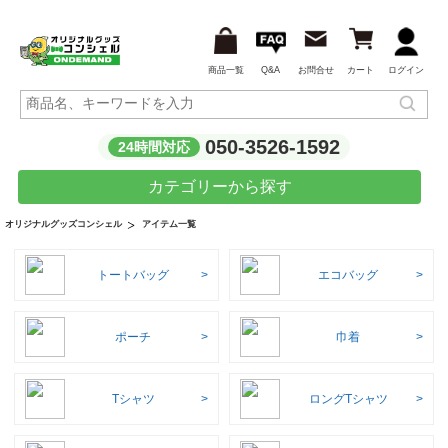
商品一覧
Q&A
お問合せ
カート
ログイン
050-3526-1592
24時間対応
カテゴリーから探す
アイテム一覧
オリジナルグッズコンシェル
トートバッグ
エコバッグ
ポーチ
巾着
Tシャツ
ロングTシャツ