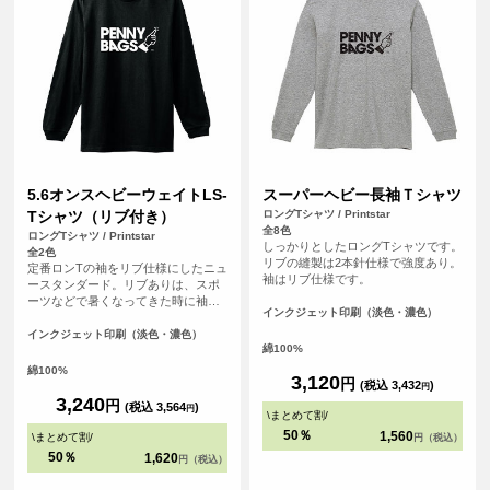
5.6オンスヘビーウェイトLS-
スーパーヘビー長袖Ｔシャツ
Tシャツ（リブ付き）
ロングTシャツ / Printstar
全8色
ロングTシャツ / Printstar
しっかりとしたロングTシャツです。
全2色
リブの縫製は2本針仕様で強度あり。
定番ロンTの袖をリブ仕様にしたニュ
袖はリブ仕様です。
ースタンダード。リブありは、スポ
ーツなどで暑くなってきた時に袖を
インクジェット印刷（淡色・濃色）
まくっておけるのがメリット。
インクジェット印刷（淡色・濃色）
綿100%
綿100%
3,120
円
(税込 3,432
)
円
3,240
円
(税込 3,564
)
円
\
まとめて割
/
50％
1,560
\
まとめて割
/
円（税込）
50％
1,620
円（税込）