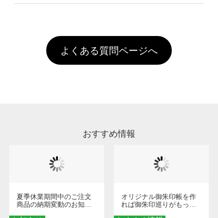
像(JPEG,PNG,GIF,PDF)に変換、またはAdobe
を塗布しており、短納期・低価格で商品をお届
文回数により会員ランク割引(最大5%)が適用
全国一律290円(税抜)です。また4,000円(税抜)
データ(AI,PSD)で保存して頂き、デザインツー
けするため、処理剤は塗布されたままの状態で
されます。※ログインしてからご注文頂いたも
A
以上のご注文で送料無料とさせて頂いておりま
ル上にアップロードをお願い致します。
出荷を行っております。処理剤自体は人体に無
のに限ります。(同じメールアドレスでご注文
す。「まとめて割」「ポイント」「ランク割
害な性質で、水洗いで落とすことが可能です。
頂いても、ログインがされていなければ、ラン
引」などによるお値引きで4,000円未満になる
お手数ですが、お客様ご自身にて着用前に落と
クにカウントがされません。
よくある質問ページへ
場合は送料がかかりますので、ご注意くださ
していただけますようお願いいたします。※1
い。
通常注文・直送機能でのご注文に関わらず、前
処理剤が残った状態でお届けとなる場合がござ
います。※2 濃色は淡色に比べ処理剤が目立ち
やすく、1回の水洗いでは落ちない場合があり
ます、徐々に軽減されますのでどうかご安心く
ださい。
おすすめ情報
夏季休業期間中のご注文
オリジナル御朱印帳を作
商品の納期変動のお知ら
れば御朱印巡りがもっと
せ
楽しくなる！1冊からオー