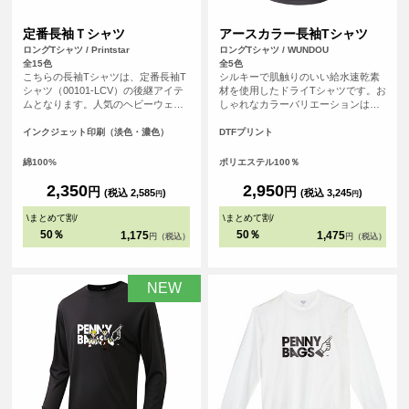
定番長袖Ｔシャツ
アースカラー長袖Tシャツ
ロングTシャツ / Printstar
ロングTシャツ / WUNDOU
全15色
全5色
こちらの長袖Tシャツは、定番長袖T
シルキーで肌触りのいい給水速乾素
シャツ（00101-LCV）の後継アイテ
材を使用したドライTシャツです。お
ムとなります。人気のヘビーウェイ
しゃれなカラーバリエーションは、
トTシャツ（00085-CVT）に仕様を
スポーツシーンはもちろんのこと、
合わせたシンプルなシルエットのた
普段使いのTシャツとしてもおすすめ
インクジェット印刷（淡色・濃色）
DTFプリント
め、誰でも気兼ねなく着こなすこと
です。
ができる長袖Tシャツとなっていま
綿100%
ポリエステル100％
す。
2,350
2,950
円
円
(税込 2,585
)
(税込 3,245
)
円
円
\
まとめて割
/
\
まとめて割
/
50％
50％
1,175
1,475
円（税込）
円（税込）
NEW