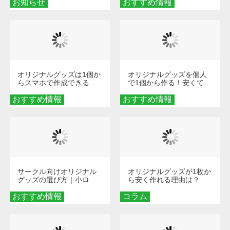
お知らせ
おすすめ情報
ダーメイドする魅力と選
び方
オリジナルグッズは1個か
オリジナルグッズを個人
らスマホで作成できる！
で1個から作る！安くて簡
旅行や遠征がもっと楽し
単なオンデマンド制作の
おすすめ情報
くなる巾着＆ポーチ活用
おすすめ情報
秘訣
術
サークル向けオリジナル
オリジナルグッズが1枚か
グッズの選び方｜小ロッ
ら安く作れる理由は？オ
ト・低予算で団結力を高
ンデマンド印刷の仕組み
おすすめ情報
める秘訣
コラム
とメリットを解説