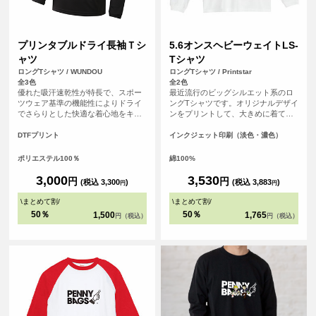
プリンタブルドライ長袖Ｔシ
5.6オンスヘビーウェイトLS-
ャツ
Tシャツ
ロングTシャツ / WUNDOU
ロングTシャツ / Printstar
全3色
全2色
優れた吸汗速乾性が特長で、スポー
最近流行のビッグシルエット系のロ
ツウェア基準の機能性によりドライ
ングTシャツです。オリジナルデザイ
でさらりとした快適な着心地をキー
ンをプリントして、大きめに着て、
プします。長袖仕様のため、日差し
裾をインしてカッコよく着こなそ
対策や肌寒い季節にも対応可能で
う！
DTFプリント
インクジェット印刷（淡色・濃色）
す。 さらに、シルクのような滑らか
な肌触りも魅力。まるで着ているこ
ポリエステル100％
綿100%
とを忘れるほどの心地よさで、アク
ティブシーンはもちろん、リラック
3,000
3,530
円
円
(税込 3,300
)
(税込 3,883
)
円
円
スしたい普段使いにも最適です。 ス
ポーツチームのユニフォームやイベ
\
まとめて割
/
\
まとめて割
/
ントグッズ、企業のノベルティとし
50％
50％
1,500
1,765
円（税込）
円（税込）
てもおすすめです。<br> ※商品の色
は、お客様の閲覧環境により実際と
異なって見える場合がございます。