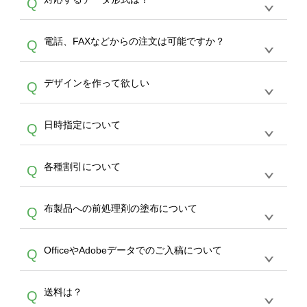
Q
生産にて承っております。デザインツールから
デザインの作成から決済まで完了できます。
デザインツールで対応している画像アップロー
30枚以上やシルク印刷など、大口注文の場合
A
電話、FAXなどからの注文は可能ですか？
Q
ドできるデータ形式は、JPG / PNG / AI / PSD /
は、サポートが担当する
エコバッグコンシェル
PDF 形式になります。データの最大サイズ
や
タンブラーコンシェル
をご利用ください。製
オンデマンドサービスでは、サイトからのご注
は、20MBです。デジカメやスマホで撮影した
作する数量が多ければ多いほど、オンデマンド
A
デザインを作って欲しい
Q
文のみ受け付けております。30個以上のご製
写真などもアップロード可能です。使用できな
サービスよりも低価格で製作することが可能で
作をお考えの方は、サポートが担当する
エコバ
い画像はエラーになります。（※ Illustratorか
す。
うまくデザインができない。印刷するデザイン
ッグコンシェル
や
タンブラーコンシェル
サービ
らの直接入稿には対応していません。AIで保存
A
日時指定について
Q
を作って欲しい。などの場合は、製作数量が
スをご利用頂ければ、電話やFAX、メールなど
し、デザインツールからアップロードして下さ
30個以上であれば、サポート担当が、デザイ
でご注文が可能です。
い）
恐れ入りますが、日時指定は承っておりませ
ン作成のお手伝いをすることが可能です。
エコ
A
各種割引について
Q
ん。発送後18時以降に配送業者・伝票番号を
バッグコンシェル
や
タンブラーコンシェル
サー
メールでお知らせいたしますので、直接配送業
ビスをご利用ください。(※ 30個以下の場合
【まとめて割】5枚以上でご注文枚数に応じて
者にご連絡いただき調整をお願い致します。
は、デザインツールをご利用ください)
A
布製品への前処理剤の塗布について
Q
カート内で自動的に割引(最大50%)が適用され
ます。 【付与ポイント】購入金額の1％が1ポ
【濃色インクジェット印刷による仕上がりの注
イントとして付与され、次回ご注文時に1ポイ
A
OfficeやAdobeデータでのご入稿について
Q
意点（前処理剤）】カラー生地（Tシャツのホ
ント＝1円としてお使いいただけます。ポイン
ワイト、トートバッグのナチュラル、ホワイト
トは発送完了の翌日に付与され、次回ご注文時
各種形式のデータを直接ご入稿することは出来
以外）のプリントは、濃色インクジェット印刷
からご利用頂けます。ポイントの有効期限は一
A
送料は？
Q
ません。いずれのデータも該当デザインのみ画
といって、プリントを定着させるための処理剤
年間です。【会員ランク】過去10カ月のご注