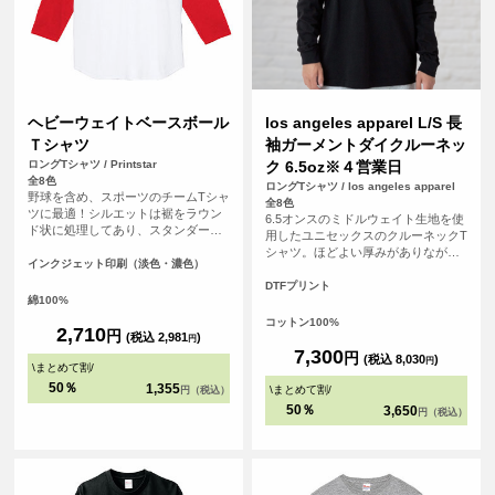
ヘビーウェイトベースボール
los angeles apparel L/S 長
Ｔシャツ
袖ガーメントダイクルーネッ
ロングTシャツ / Printstar
ク 6.5oz※４営業日
全8色
ロングTシャツ / los angeles apparel
野球を含め、スポーツのチームTシャ
全8色
ツに最適！シルエットは裾をラウン
6.5オンスのミドルウェイト生地を使
ド状に処理してあり、スタンダード
用したユニセックスのクルーネックT
で飽きないタイプです。チームの皆
シャツ。ほどよい厚みがありながら
で背番号や名前、ロゴを入れて、お
インクジェット印刷（淡色・濃色）
もごわつきにくく、1枚着としてもイ
気に入りのオリジナルTシャツ（ユニ
ンナーとしても使いやすいバランス
DTFプリント
フォーム）を作りましょう！！
綿100%
のアイテム。 アメリカ・ロサンゼル
ス生産ならではのベーシックでタフ
コットン100%
2,710
円
な作りも魅力。無地のままはもちろ
(税込 2,981
)
円
ん、プリントやカスタム用ボディと
7,300
円
(税込 8,030
)
円
\
まとめて割
/
しても幅広く活用できる一着です。
<br> ※お客様の閲覧環境により、商
50％
1,355
\
まとめて割
/
円（税込）
品の色が実際と異なって見える場合
50％
3,650
円（税込）
がございます。