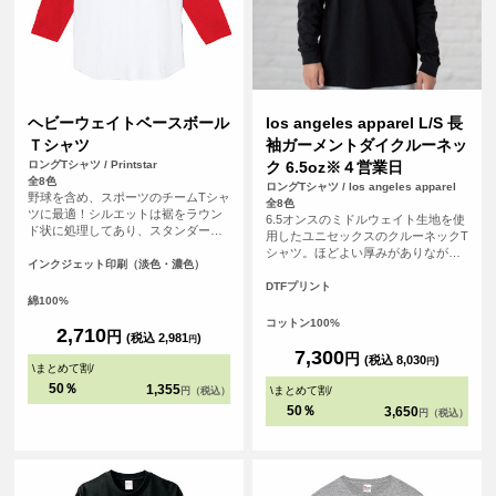
ヘビーウェイトベースボール
los angeles apparel L/S 長
Ｔシャツ
袖ガーメントダイクルーネッ
ロングTシャツ / Printstar
ク 6.5oz※４営業日
全8色
ロングTシャツ / los angeles apparel
野球を含め、スポーツのチームTシャ
全8色
ツに最適！シルエットは裾をラウン
6.5オンスのミドルウェイト生地を使
ド状に処理してあり、スタンダード
用したユニセックスのクルーネックT
で飽きないタイプです。チームの皆
シャツ。ほどよい厚みがありながら
で背番号や名前、ロゴを入れて、お
インクジェット印刷（淡色・濃色）
もごわつきにくく、1枚着としてもイ
気に入りのオリジナルTシャツ（ユニ
ンナーとしても使いやすいバランス
DTFプリント
フォーム）を作りましょう！！
綿100%
のアイテム。 アメリカ・ロサンゼル
ス生産ならではのベーシックでタフ
コットン100%
2,710
円
な作りも魅力。無地のままはもちろ
(税込 2,981
)
円
ん、プリントやカスタム用ボディと
7,300
円
(税込 8,030
)
円
\
まとめて割
/
しても幅広く活用できる一着です。
<br> ※お客様の閲覧環境により、商
50％
1,355
\
まとめて割
/
円（税込）
品の色が実際と異なって見える場合
50％
3,650
円（税込）
がございます。