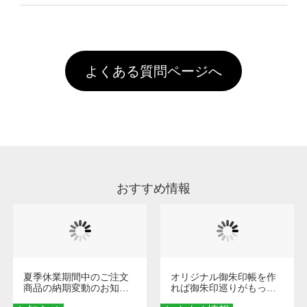
像(JPEG,PNG,GIF,PDF)に変換、またはAdobe
を塗布しており、短納期・低価格で商品をお届
文回数により会員ランク割引(最大5%)が適用
全国一律290円(税抜)です。また4,000円(税抜)
データ(AI,PSD)で保存して頂き、デザインツー
けするため、処理剤は塗布されたままの状態で
されます。※ログインしてからご注文頂いたも
A
以上のご注文で送料無料とさせて頂いておりま
ル上にアップロードをお願い致します。
出荷を行っております。処理剤自体は人体に無
のに限ります。(同じメールアドレスでご注文
す。「まとめて割」「ポイント」「ランク割
害な性質で、水洗いで落とすことが可能です。
頂いても、ログインがされていなければ、ラン
引」などによるお値引きで4,000円未満になる
お手数ですが、お客様ご自身にて着用前に落と
クにカウントがされません。
よくある質問ページへ
場合は送料がかかりますので、ご注意くださ
していただけますようお願いいたします。※1
い。
通常注文・直送機能でのご注文に関わらず、前
処理剤が残った状態でお届けとなる場合がござ
います。※2 濃色は淡色に比べ処理剤が目立ち
やすく、1回の水洗いでは落ちない場合があり
ます、徐々に軽減されますのでどうかご安心く
ださい。
おすすめ情報
夏季休業期間中のご注文
オリジナル御朱印帳を作
商品の納期変動のお知ら
れば御朱印巡りがもっと
せ
楽しくなる！1冊からオー