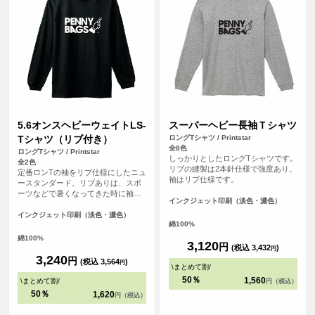
5.6オンスヘビーウェイトLS-
スーパーヘビー長袖Ｔシャツ
Tシャツ（リブ付き）
ロングTシャツ / Printstar
全8色
ロングTシャツ / Printstar
しっかりとしたロングTシャツです。
全2色
リブの縫製は2本針仕様で強度あり。
定番ロンTの袖をリブ仕様にしたニュ
袖はリブ仕様です。
ースタンダード。リブありは、スポ
ーツなどで暑くなってきた時に袖を
インクジェット印刷（淡色・濃色）
まくっておけるのがメリット。
インクジェット印刷（淡色・濃色）
綿100%
綿100%
3,120
円
(税込 3,432
)
円
3,240
円
(税込 3,564
)
円
\
まとめて割
/
50％
1,560
\
まとめて割
/
円（税込）
50％
1,620
円（税込）