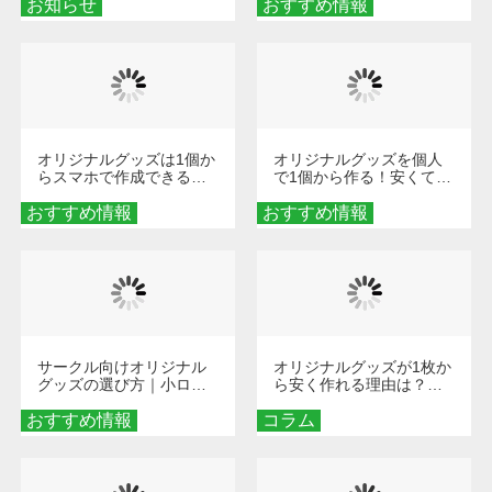
お知らせ
おすすめ情報
ダーメイドする魅力と選
び方
オリジナルグッズは1個か
オリジナルグッズを個人
らスマホで作成できる！
で1個から作る！安くて簡
旅行や遠征がもっと楽し
単なオンデマンド制作の
おすすめ情報
くなる巾着＆ポーチ活用
おすすめ情報
秘訣
術
サークル向けオリジナル
オリジナルグッズが1枚か
グッズの選び方｜小ロッ
ら安く作れる理由は？オ
ト・低予算で団結力を高
ンデマンド印刷の仕組み
おすすめ情報
める秘訣
コラム
とメリットを解説