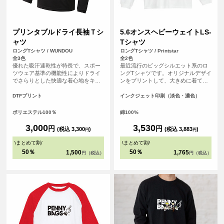
プリンタブルドライ長袖Ｔシ
5.6オンスヘビーウェイトLS-
ャツ
Tシャツ
ロングTシャツ / WUNDOU
ロングTシャツ / Printstar
全3色
全2色
優れた吸汗速乾性が特長で、スポー
最近流行のビッグシルエット系のロ
ツウェア基準の機能性によりドライ
ングTシャツです。オリジナルデザイ
でさらりとした快適な着心地をキー
ンをプリントして、大きめに着て、
プします。長袖仕様のため、日差し
裾をインしてカッコよく着こなそ
対策や肌寒い季節にも対応可能で
う！
DTFプリント
インクジェット印刷（淡色・濃色）
す。 さらに、シルクのような滑らか
な肌触りも魅力。まるで着ているこ
ポリエステル100％
綿100%
とを忘れるほどの心地よさで、アク
ティブシーンはもちろん、リラック
3,000
3,530
円
円
(税込 3,300
)
(税込 3,883
)
円
円
スしたい普段使いにも最適です。 ス
ポーツチームのユニフォームやイベ
\
まとめて割
/
\
まとめて割
/
ントグッズ、企業のノベルティとし
50％
50％
1,500
1,765
円（税込）
円（税込）
てもおすすめです。<br> ※商品の色
は、お客様の閲覧環境により実際と
異なって見える場合がございます。