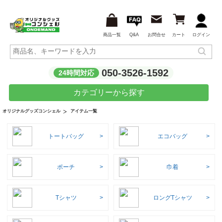
商品一覧
Q&A
お問合せ
カート
ログイン
050-3526-1592
24時間対応
カテゴリーから探す
アイテム一覧
オリジナルグッズコンシェル
トートバッグ
エコバッグ
ポーチ
巾着
Tシャツ
ロングTシャツ