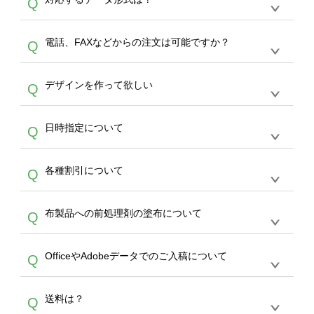
Q
生産にて承っております。デザインツールから
デザインの作成から決済まで完了できます。
デザインツールで対応している画像アップロー
30枚以上やシルク印刷など、大口注文の場合
A
電話、FAXなどからの注文は可能ですか？
Q
ドできるデータ形式は、JPG / PNG / AI / PSD /
は、サポートが担当する
エコバッグコンシェル
PDF 形式になります。データの最大サイズ
や
タンブラーコンシェル
をご利用ください。製
オンデマンドサービスでは、サイトからのご注
は、20MBです。デジカメやスマホで撮影した
作する数量が多ければ多いほど、オンデマンド
A
デザインを作って欲しい
Q
文のみ受け付けております。30個以上のご製
写真などもアップロード可能です。使用できな
サービスよりも低価格で製作することが可能で
作をお考えの方は、サポートが担当する
エコバ
い画像はエラーになります。（※ Illustratorか
す。
うまくデザインができない。印刷するデザイン
ッグコンシェル
や
タンブラーコンシェル
サービ
らの直接入稿には対応していません。AIで保存
A
日時指定について
Q
を作って欲しい。などの場合は、製作数量が
スをご利用頂ければ、電話やFAX、メールなど
し、デザインツールからアップロードして下さ
30個以上であれば、サポート担当が、デザイ
でご注文が可能です。
い）
恐れ入りますが、日時指定は承っておりませ
ン作成のお手伝いをすることが可能です。
エコ
A
各種割引について
Q
ん。発送後18時以降に配送業者・伝票番号を
バッグコンシェル
や
タンブラーコンシェル
サー
メールでお知らせいたしますので、直接配送業
ビスをご利用ください。(※ 30個以下の場合
【まとめて割】5枚以上でご注文枚数に応じて
者にご連絡いただき調整をお願い致します。
は、デザインツールをご利用ください)
A
布製品への前処理剤の塗布について
Q
カート内で自動的に割引(最大50%)が適用され
ます。 【付与ポイント】購入金額の1％が1ポ
【濃色インクジェット印刷による仕上がりの注
イントとして付与され、次回ご注文時に1ポイ
A
OfficeやAdobeデータでのご入稿について
Q
意点（前処理剤）】カラー生地（Tシャツのホ
ント＝1円としてお使いいただけます。ポイン
ワイト、トートバッグのナチュラル、ホワイト
トは発送完了の翌日に付与され、次回ご注文時
各種形式のデータを直接ご入稿することは出来
以外）のプリントは、濃色インクジェット印刷
からご利用頂けます。ポイントの有効期限は一
A
送料は？
Q
ません。いずれのデータも該当デザインのみ画
といって、プリントを定着させるための処理剤
年間です。【会員ランク】過去10カ月のご注