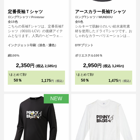
定番長袖Ｔシャツ
アースカラー長袖Tシャツ
ロングTシャツ / Printstar
ロングTシャツ / WUNDOU
全15色
全5色
こちらの長袖Tシャツは、定番長袖T
シルキーで肌触りのいい給水速乾素
シャツ（00101-LCV）の後継アイテ
材を使用したドライTシャツです。お
ムとなります。人気のヘビーウェイ
しゃれなカラーバリエーションは、
トTシャツ（00085-CVT）に仕様を
スポーツシーンはもちろんのこと、
合わせたシンプルなシルエットのた
普段使いのTシャツとしてもおすすめ
インクジェット印刷（淡色・濃色）
DTFプリント
め、誰でも気兼ねなく着こなすこと
です。
ができる長袖Tシャツとなっていま
綿100%
ポリエステル100％
す。
2,350
2,950
円
円
(税込 2,585
)
(税込 3,245
)
円
円
\
まとめて割
/
\
まとめて割
/
50％
50％
1,175
1,475
円（税込）
円（税込）
NEW