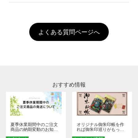
像(JPEG,PNG,GIF,PDF)に変換、またはAdobe
を塗布しており、短納期・低価格で商品をお届
文回数により会員ランク割引(最大5%)が適用
全国一律290円(税抜)です。また4,000円(税抜)
データ(AI,PSD)で保存して頂き、デザインツー
けするため、処理剤は塗布されたままの状態で
されます。※ログインしてからご注文頂いたも
A
以上のご注文で送料無料とさせて頂いておりま
ル上にアップロードをお願い致します。
出荷を行っております。処理剤自体は人体に無
のに限ります。(同じメールアドレスでご注文
す。「まとめて割」「ポイント」「ランク割
害な性質で、水洗いで落とすことが可能です。
頂いても、ログインがされていなければ、ラン
引」などによるお値引きで4,000円未満になる
お手数ですが、お客様ご自身にて着用前に落と
クにカウントがされません。
よくある質問ページへ
場合は送料がかかりますので、ご注意くださ
していただけますようお願いいたします。※1
い。
通常注文・直送機能でのご注文に関わらず、前
処理剤が残った状態でお届けとなる場合がござ
います。※2 濃色は淡色に比べ処理剤が目立ち
やすく、1回の水洗いでは落ちない場合があり
ます、徐々に軽減されますのでどうかご安心く
ださい。
おすすめ情報
夏季休業期間中のご注文
オリジナル御朱印帳を作
商品の納期変動のお知ら
れば御朱印巡りがもっと
せ
楽しくなる！1冊からオー