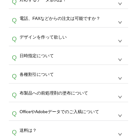
Q
生産にて承っております。デザインツールから
デザインの作成から決済まで完了できます。
デザインツールで対応している画像アップロー
30枚以上やシルク印刷など、大口注文の場合
A
電話、FAXなどからの注文は可能ですか？
Q
ドできるデータ形式は、JPG / PNG / AI / PSD /
は、サポートが担当する
エコバッグコンシェル
PDF 形式になります。データの最大サイズ
や
タンブラーコンシェル
をご利用ください。製
オンデマンドサービスでは、サイトからのご注
は、20MBです。デジカメやスマホで撮影した
作する数量が多ければ多いほど、オンデマンド
A
デザインを作って欲しい
Q
文のみ受け付けております。30個以上のご製
写真などもアップロード可能です。使用できな
サービスよりも低価格で製作することが可能で
作をお考えの方は、サポートが担当する
エコバ
い画像はエラーになります。（※ Illustratorか
す。
うまくデザインができない。印刷するデザイン
ッグコンシェル
や
タンブラーコンシェル
サービ
らの直接入稿には対応していません。AIで保存
A
日時指定について
Q
を作って欲しい。などの場合は、製作数量が
スをご利用頂ければ、電話やFAX、メールなど
し、デザインツールからアップロードして下さ
30個以上であれば、サポート担当が、デザイ
でご注文が可能です。
い）
恐れ入りますが、日時指定は承っておりませ
ン作成のお手伝いをすることが可能です。
エコ
A
各種割引について
Q
ん。発送後18時以降に配送業者・伝票番号を
バッグコンシェル
や
タンブラーコンシェル
サー
メールでお知らせいたしますので、直接配送業
ビスをご利用ください。(※ 30個以下の場合
【まとめて割】5枚以上でご注文枚数に応じて
者にご連絡いただき調整をお願い致します。
は、デザインツールをご利用ください)
A
布製品への前処理剤の塗布について
Q
カート内で自動的に割引(最大50%)が適用され
ます。 【付与ポイント】購入金額の1％が1ポ
【濃色インクジェット印刷による仕上がりの注
イントとして付与され、次回ご注文時に1ポイ
A
OfficeやAdobeデータでのご入稿について
Q
意点（前処理剤）】カラー生地（Tシャツのホ
ント＝1円としてお使いいただけます。ポイン
ワイト、トートバッグのナチュラル、ホワイト
トは発送完了の翌日に付与され、次回ご注文時
各種形式のデータを直接ご入稿することは出来
以外）のプリントは、濃色インクジェット印刷
からご利用頂けます。ポイントの有効期限は一
A
送料は？
Q
ません。いずれのデータも該当デザインのみ画
といって、プリントを定着させるための処理剤
年間です。【会員ランク】過去10カ月のご注