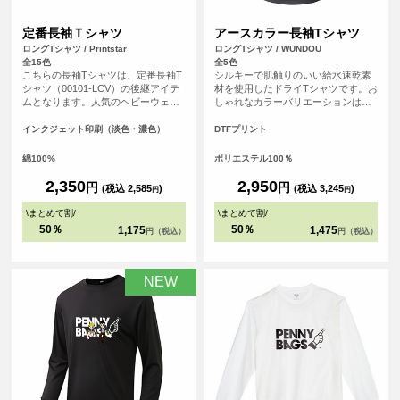
定番長袖Ｔシャツ
アースカラー長袖Tシャツ
ロングTシャツ / Printstar
ロングTシャツ / WUNDOU
全15色
全5色
こちらの長袖Tシャツは、定番長袖T
シルキーで肌触りのいい給水速乾素
シャツ（00101-LCV）の後継アイテ
材を使用したドライTシャツです。お
ムとなります。人気のヘビーウェイ
しゃれなカラーバリエーションは、
トTシャツ（00085-CVT）に仕様を
スポーツシーンはもちろんのこと、
合わせたシンプルなシルエットのた
普段使いのTシャツとしてもおすすめ
インクジェット印刷（淡色・濃色）
DTFプリント
め、誰でも気兼ねなく着こなすこと
です。
ができる長袖Tシャツとなっていま
綿100%
ポリエステル100％
す。
2,350
2,950
円
円
(税込 2,585
)
(税込 3,245
)
円
円
\
まとめて割
/
\
まとめて割
/
50％
50％
1,175
1,475
円（税込）
円（税込）
NEW