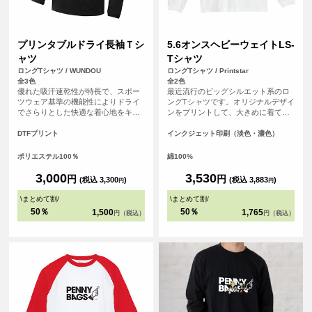
プリンタブルドライ長袖Ｔシ
5.6オンスヘビーウェイトLS-
ャツ
Tシャツ
ロングTシャツ / WUNDOU
ロングTシャツ / Printstar
全3色
全2色
優れた吸汗速乾性が特長で、スポー
最近流行のビッグシルエット系のロ
ツウェア基準の機能性によりドライ
ングTシャツです。オリジナルデザイ
でさらりとした快適な着心地をキー
ンをプリントして、大きめに着て、
プします。長袖仕様のため、日差し
裾をインしてカッコよく着こなそ
対策や肌寒い季節にも対応可能で
う！
DTFプリント
インクジェット印刷（淡色・濃色）
す。 さらに、シルクのような滑らか
な肌触りも魅力。まるで着ているこ
ポリエステル100％
綿100%
とを忘れるほどの心地よさで、アク
ティブシーンはもちろん、リラック
3,000
3,530
円
円
(税込 3,300
)
(税込 3,883
)
円
円
スしたい普段使いにも最適です。 ス
ポーツチームのユニフォームやイベ
\
まとめて割
/
\
まとめて割
/
ントグッズ、企業のノベルティとし
50％
50％
1,500
1,765
円（税込）
円（税込）
てもおすすめです。<br> ※商品の色
は、お客様の閲覧環境により実際と
異なって見える場合がございます。