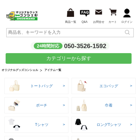
商品一覧
Q&A
お問合せ
カート
ログイン
050-3526-1592
24時間対応
カテゴリーから探す
アイテム一覧
オリジナルグッズコンシェル
トートバッグ
エコバッグ
ポーチ
巾着
Tシャツ
ロングTシャツ