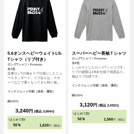
5.6オンスヘビーウェイトLS-
スーパーヘビー長袖Ｔシャツ
Tシャツ（リブ付き）
ロングTシャツ / Printstar
全8色
ロングTシャツ / Printstar
しっかりとしたロングTシャツです。
全2色
リブの縫製は2本針仕様で強度あり。
定番ロンTの袖をリブ仕様にしたニュ
袖はリブ仕様です。
ースタンダード。リブありは、スポ
ーツなどで暑くなってきた時に袖を
インクジェット印刷（淡色・濃色）
まくっておけるのがメリット。
インクジェット印刷（淡色・濃色）
綿100%
綿100%
3,120
円
(税込 3,432
)
円
3,240
円
(税込 3,564
)
円
\
まとめて割
/
50％
1,560
\
まとめて割
/
円（税込）
50％
1,620
円（税込）