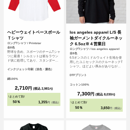
ヘビーウェイトベースボール
los angeles apparel L/S 長
Ｔシャツ
袖ガーメントダイクルーネッ
ロングTシャツ / Printstar
ク 6.5oz※４営業日
全8色
ロングTシャツ / los angeles apparel
野球を含め、スポーツのチームTシャ
全8色
ツに最適！シルエットは裾をラウン
6.5オンスのミドルウェイト生地を使
ド状に処理してあり、スタンダード
用したユニセックスのクルーネックT
で飽きないタイプです。チームの皆
シャツ。ほどよい厚みがありながら
で背番号や名前、ロゴを入れて、お
インクジェット印刷（淡色・濃色）
もごわつきにくく、1枚着としてもイ
気に入りのオリジナルTシャツ（ユニ
ンナーとしても使いやすいバランス
DTFプリント
フォーム）を作りましょう！！
綿100%
のアイテム。 アメリカ・ロサンゼル
ス生産ならではのベーシックでタフ
コットン100%
2,710
円
な作りも魅力。無地のままはもちろ
(税込 2,981
)
円
ん、プリントやカスタム用ボディと
7,300
円
(税込 8,030
)
円
\
まとめて割
/
しても幅広く活用できる一着です。
<br> ※お客様の閲覧環境により、商
50％
1,355
\
まとめて割
/
円（税込）
品の色が実際と異なって見える場合
50％
3,650
円（税込）
がございます。