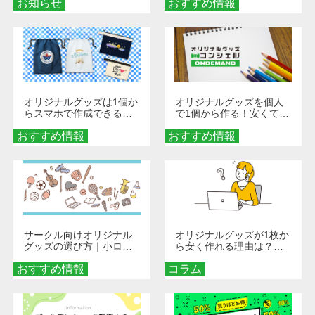
お知らせ
おすすめ情報
ダーメイドする魅力と選
び方
オリジナルグッズは1個か
オリジナルグッズを個人
らスマホで作成できる！
で1個から作る！安くて簡
旅行や遠征がもっと楽し
単なオンデマンド制作の
おすすめ情報
くなる巾着＆ポーチ活用
おすすめ情報
秘訣
術
サークル向けオリジナル
オリジナルグッズが1枚か
グッズの選び方｜小ロッ
ら安く作れる理由は？オ
ト・低予算で団結力を高
ンデマンド印刷の仕組み
おすすめ情報
める秘訣
コラム
とメリットを解説