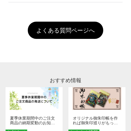
像(JPEG,PNG,GIF,PDF)に変換、またはAdobe
を塗布しており、短納期・低価格で商品をお届
文回数により会員ランク割引(最大5%)が適用
全国一律290円(税抜)です。また4,000円(税抜)
データ(AI,PSD)で保存して頂き、デザインツー
けするため、処理剤は塗布されたままの状態で
されます。※ログインしてからご注文頂いたも
A
以上のご注文で送料無料とさせて頂いておりま
ル上にアップロードをお願い致します。
出荷を行っております。処理剤自体は人体に無
のに限ります。(同じメールアドレスでご注文
す。「まとめて割」「ポイント」「ランク割
害な性質で、水洗いで落とすことが可能です。
頂いても、ログインがされていなければ、ラン
引」などによるお値引きで4,000円未満になる
お手数ですが、お客様ご自身にて着用前に落と
クにカウントがされません。
よくある質問ページへ
場合は送料がかかりますので、ご注意くださ
していただけますようお願いいたします。※1
い。
通常注文・直送機能でのご注文に関わらず、前
処理剤が残った状態でお届けとなる場合がござ
います。※2 濃色は淡色に比べ処理剤が目立ち
やすく、1回の水洗いでは落ちない場合があり
ます、徐々に軽減されますのでどうかご安心く
ださい。
おすすめ情報
夏季休業期間中のご注文
オリジナル御朱印帳を作
商品の納期変動のお知ら
れば御朱印巡りがもっと
せ
楽しくなる！1冊からオー