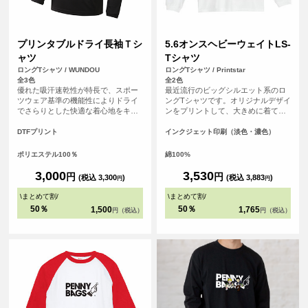
プリンタブルドライ長袖Ｔシ
5.6オンスヘビーウェイトLS-
ャツ
Tシャツ
ロングTシャツ / WUNDOU
ロングTシャツ / Printstar
全3色
全2色
優れた吸汗速乾性が特長で、スポー
最近流行のビッグシルエット系のロ
ツウェア基準の機能性によりドライ
ングTシャツです。オリジナルデザイ
でさらりとした快適な着心地をキー
ンをプリントして、大きめに着て、
プします。長袖仕様のため、日差し
裾をインしてカッコよく着こなそ
対策や肌寒い季節にも対応可能で
う！
DTFプリント
インクジェット印刷（淡色・濃色）
す。 さらに、シルクのような滑らか
な肌触りも魅力。まるで着ているこ
ポリエステル100％
綿100%
とを忘れるほどの心地よさで、アク
ティブシーンはもちろん、リラック
3,000
3,530
円
円
(税込 3,300
)
(税込 3,883
)
円
円
スしたい普段使いにも最適です。 ス
ポーツチームのユニフォームやイベ
\
まとめて割
/
\
まとめて割
/
ントグッズ、企業のノベルティとし
50％
50％
1,500
1,765
円（税込）
円（税込）
てもおすすめです。<br> ※商品の色
は、お客様の閲覧環境により実際と
異なって見える場合がございます。