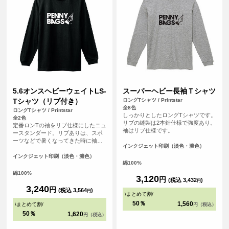
5.6オンスヘビーウェイトLS-
スーパーヘビー長袖Ｔシャツ
Tシャツ（リブ付き）
ロングTシャツ / Printstar
全8色
ロングTシャツ / Printstar
しっかりとしたロングTシャツです。
全2色
リブの縫製は2本針仕様で強度あり。
定番ロンTの袖をリブ仕様にしたニュ
袖はリブ仕様です。
ースタンダード。リブありは、スポ
ーツなどで暑くなってきた時に袖を
インクジェット印刷（淡色・濃色）
まくっておけるのがメリット。
インクジェット印刷（淡色・濃色）
綿100%
綿100%
3,120
円
(税込 3,432
)
円
3,240
円
(税込 3,564
)
円
\
まとめて割
/
50％
1,560
\
まとめて割
/
円（税込）
50％
1,620
円（税込）