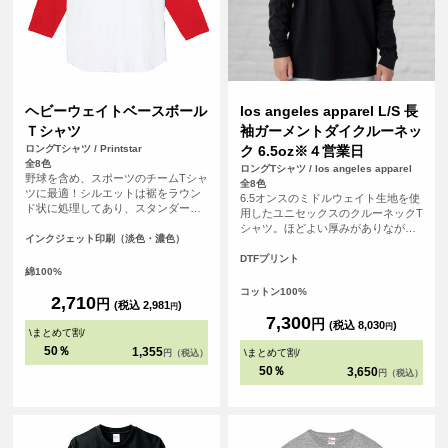
ヘビーウェイトベースボール
los angeles apparel L/S 長
Ｔシャツ
袖ガーメントダイクルーネッ
ロングTシャツ / Printstar
ク 6.5oz※４営業日
全8色
ロングTシャツ / los angeles apparel
野球を含め、スポーツのチームTシャ
全8色
ツに最適！シルエットは裾をラウン
6.5オンスのミドルウェイト生地を使
ド状に処理してあり、スタンダード
用したユニセックスのクルーネックT
で飽きないタイプです。チームの皆
シャツ。ほどよい厚みがありながら
で背番号や名前、ロゴを入れて、お
インクジェット印刷（淡色・濃色）
もごわつきにくく、1枚着としてもイ
気に入りのオリジナルTシャツ（ユニ
ンナーとしても使いやすいバランス
DTFプリント
フォーム）を作りましょう！！
綿100%
のアイテム。 アメリカ・ロサンゼル
ス生産ならではのベーシックでタフ
コットン100%
2,710
円
な作りも魅力。無地のままはもちろ
(税込 2,981
)
円
ん、プリントやカスタム用ボディと
7,300
円
(税込 8,030
)
円
\
まとめて割
/
しても幅広く活用できる一着です。
<br> ※お客様の閲覧環境により、商
50％
1,355
\
まとめて割
/
円（税込）
品の色が実際と異なって見える場合
50％
3,650
円（税込）
がございます。