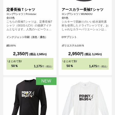
定番長袖Ｔシャツ
アースカラー長袖Tシャツ
ロングTシャツ / Printstar
ロングTシャツ / WUNDOU
全15色
全5色
こちらの長袖Tシャツは、定番長袖T
シルキーで肌触りのいい給水速乾素
シャツ（00101-LCV）の後継アイテ
材を使用したドライTシャツです。お
ムとなります。人気のヘビーウェイ
しゃれなカラーバリエーションは、
トTシャツ（00085-CVT）に仕様を
スポーツシーンはもちろんのこと、
合わせたシンプルなシルエットのた
普段使いのTシャツとしてもおすすめ
インクジェット印刷（淡色・濃色）
DTFプリント
め、誰でも気兼ねなく着こなすこと
です。
ができる長袖Tシャツとなっていま
綿100%
ポリエステル100％
す。
2,350
2,950
円
円
(税込 2,585
)
(税込 3,245
)
円
円
\
まとめて割
/
\
まとめて割
/
50％
50％
1,175
1,475
円（税込）
円（税込）
NEW