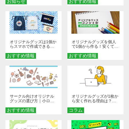
お知らせ
おすすめ情報
ダーメイドする魅力と選
び方
オリジナルグッズは1個か
オリジナルグッズを個人
らスマホで作成できる！
で1個から作る！安くて簡
旅行や遠征がもっと楽し
単なオンデマンド制作の
おすすめ情報
くなる巾着＆ポーチ活用
おすすめ情報
秘訣
術
サークル向けオリジナル
オリジナルグッズが1枚か
グッズの選び方｜小ロッ
ら安く作れる理由は？オ
ト・低予算で団結力を高
ンデマンド印刷の仕組み
おすすめ情報
める秘訣
コラム
とメリットを解説