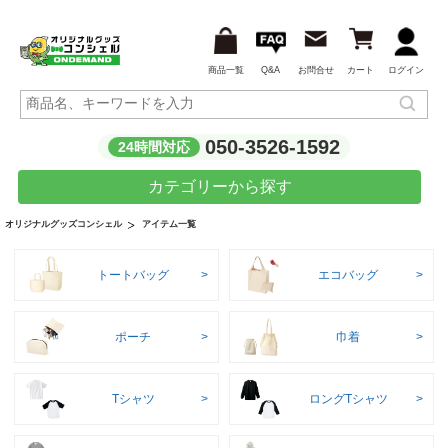
商品一覧
Q&A
お問合せ
カート
ログイン
050-3526-1592
24時間対応
カテゴリーから探す
アイテム一覧
オリジナルグッズコンシェル
トートバッグ
エコバッグ
ポーチ
巾着
Tシャツ
ロングTシャツ