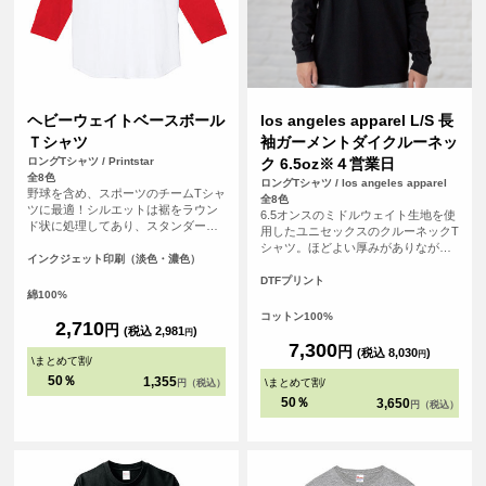
ヘビーウェイトベースボール
los angeles apparel L/S 長
Ｔシャツ
袖ガーメントダイクルーネッ
ロングTシャツ / Printstar
ク 6.5oz※４営業日
全8色
ロングTシャツ / los angeles apparel
野球を含め、スポーツのチームTシャ
全8色
ツに最適！シルエットは裾をラウン
6.5オンスのミドルウェイト生地を使
ド状に処理してあり、スタンダード
用したユニセックスのクルーネックT
で飽きないタイプです。チームの皆
シャツ。ほどよい厚みがありながら
で背番号や名前、ロゴを入れて、お
インクジェット印刷（淡色・濃色）
もごわつきにくく、1枚着としてもイ
気に入りのオリジナルTシャツ（ユニ
ンナーとしても使いやすいバランス
DTFプリント
フォーム）を作りましょう！！
綿100%
のアイテム。 アメリカ・ロサンゼル
ス生産ならではのベーシックでタフ
コットン100%
2,710
円
な作りも魅力。無地のままはもちろ
(税込 2,981
)
円
ん、プリントやカスタム用ボディと
7,300
円
(税込 8,030
)
円
\
まとめて割
/
しても幅広く活用できる一着です。
<br> ※お客様の閲覧環境により、商
50％
1,355
\
まとめて割
/
円（税込）
品の色が実際と異なって見える場合
50％
3,650
円（税込）
がございます。