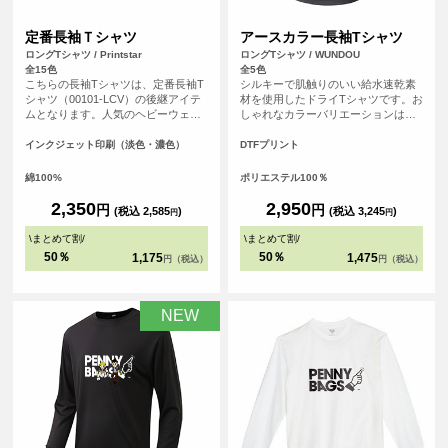
定番長袖Ｔシャツ
アースカラー長袖Tシャツ
ロングTシャツ / Printstar
ロングTシャツ / WUNDOU
全15色
全5色
こちらの長袖Tシャツは、定番長袖T
シルキーで肌触りのいい給水速乾素
シャツ（00101-LCV）の後継アイテ
材を使用したドライTシャツです。お
ムとなります。人気のヘビーウェイ
しゃれなカラーバリエーションは、
トTシャツ（00085-CVT）に仕様を
スポーツシーンはもちろんのこと、
合わせたシンプルなシルエットのた
普段使いのTシャツとしてもおすすめ
インクジェット印刷（淡色・濃色）
DTFプリント
め、誰でも気兼ねなく着こなすこと
です。
ができる長袖Tシャツとなっていま
綿100%
ポリエステル100％
す。
2,350
2,950
円
円
(税込 2,585
)
(税込 3,245
)
円
円
\
まとめて割
/
\
まとめて割
/
50％
50％
1,175
1,475
円（税込）
円（税込）
NEW