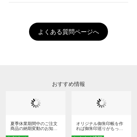
像(JPEG,PNG,GIF,PDF)に変換、またはAdobe
を塗布しており、短納期・低価格で商品をお届
文回数により会員ランク割引(最大5%)が適用
全国一律290円(税抜)です。また4,000円(税抜)
データ(AI,PSD)で保存して頂き、デザインツー
けするため、処理剤は塗布されたままの状態で
されます。※ログインしてからご注文頂いたも
A
以上のご注文で送料無料とさせて頂いておりま
ル上にアップロードをお願い致します。
出荷を行っております。処理剤自体は人体に無
のに限ります。(同じメールアドレスでご注文
す。「まとめて割」「ポイント」「ランク割
害な性質で、水洗いで落とすことが可能です。
頂いても、ログインがされていなければ、ラン
引」などによるお値引きで4,000円未満になる
お手数ですが、お客様ご自身にて着用前に落と
クにカウントがされません。
よくある質問ページへ
場合は送料がかかりますので、ご注意くださ
していただけますようお願いいたします。※1
い。
通常注文・直送機能でのご注文に関わらず、前
処理剤が残った状態でお届けとなる場合がござ
います。※2 濃色は淡色に比べ処理剤が目立ち
やすく、1回の水洗いでは落ちない場合があり
ます、徐々に軽減されますのでどうかご安心く
ださい。
おすすめ情報
夏季休業期間中のご注文
オリジナル御朱印帳を作
商品の納期変動のお知ら
れば御朱印巡りがもっと
せ
楽しくなる！1冊からオー