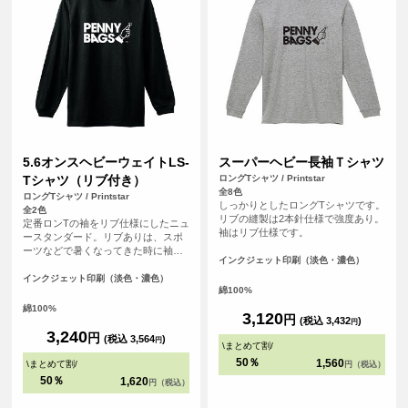
5.6オンスヘビーウェイトLS-
スーパーヘビー長袖Ｔシャツ
Tシャツ（リブ付き）
ロングTシャツ / Printstar
全8色
ロングTシャツ / Printstar
しっかりとしたロングTシャツです。
全2色
リブの縫製は2本針仕様で強度あり。
定番ロンTの袖をリブ仕様にしたニュ
袖はリブ仕様です。
ースタンダード。リブありは、スポ
ーツなどで暑くなってきた時に袖を
インクジェット印刷（淡色・濃色）
まくっておけるのがメリット。
インクジェット印刷（淡色・濃色）
綿100%
綿100%
3,120
円
(税込 3,432
)
円
3,240
円
(税込 3,564
)
円
\
まとめて割
/
50％
1,560
\
まとめて割
/
円（税込）
50％
1,620
円（税込）