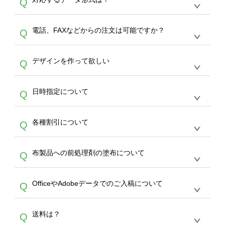
Q
生産にて承っております。デザインツールから
デザインの作成から決済まで完了できます。
デザインツールで対応している画像アップロー
30枚以上やシルク印刷など、大口注文の場合
A
電話、FAXなどからの注文は可能ですか？
Q
ドできるデータ形式は、JPG / PNG / AI / PSD /
は、サポートが担当する
エコバッグコンシェル
PDF 形式になります。データの最大サイズ
や
タンブラーコンシェル
をご利用ください。製
オンデマンドサービスでは、サイトからのご注
は、20MBです。デジカメやスマホで撮影した
作する数量が多ければ多いほど、オンデマンド
A
デザインを作って欲しい
Q
文のみ受け付けております。30個以上のご製
写真などもアップロード可能です。使用できな
サービスよりも低価格で製作することが可能で
作をお考えの方は、サポートが担当する
エコバ
い画像はエラーになります。（※ Illustratorか
す。
うまくデザインができない。印刷するデザイン
ッグコンシェル
や
タンブラーコンシェル
サービ
らの直接入稿には対応していません。AIで保存
A
日時指定について
Q
を作って欲しい。などの場合は、製作数量が
スをご利用頂ければ、電話やFAX、メールなど
し、デザインツールからアップロードして下さ
30個以上であれば、サポート担当が、デザイ
でご注文が可能です。
い）
恐れ入りますが、日時指定は承っておりませ
ン作成のお手伝いをすることが可能です。
エコ
A
各種割引について
Q
ん。発送後18時以降に配送業者・伝票番号を
バッグコンシェル
や
タンブラーコンシェル
サー
メールでお知らせいたしますので、直接配送業
ビスをご利用ください。(※ 30個以下の場合
【まとめて割】5枚以上でご注文枚数に応じて
者にご連絡いただき調整をお願い致します。
は、デザインツールをご利用ください)
A
布製品への前処理剤の塗布について
Q
カート内で自動的に割引(最大50%)が適用され
ます。 【付与ポイント】購入金額の1％が1ポ
【濃色インクジェット印刷による仕上がりの注
イントとして付与され、次回ご注文時に1ポイ
A
OfficeやAdobeデータでのご入稿について
Q
意点（前処理剤）】カラー生地（Tシャツのホ
ント＝1円としてお使いいただけます。ポイン
ワイト、トートバッグのナチュラル、ホワイト
トは発送完了の翌日に付与され、次回ご注文時
各種形式のデータを直接ご入稿することは出来
以外）のプリントは、濃色インクジェット印刷
からご利用頂けます。ポイントの有効期限は一
A
送料は？
Q
ません。いずれのデータも該当デザインのみ画
といって、プリントを定着させるための処理剤
年間です。【会員ランク】過去10カ月のご注