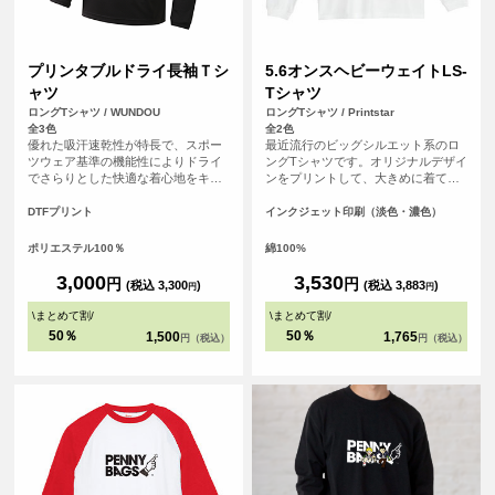
プリンタブルドライ長袖Ｔシ
5.6オンスヘビーウェイトLS-
ャツ
Tシャツ
ロングTシャツ / WUNDOU
ロングTシャツ / Printstar
全3色
全2色
優れた吸汗速乾性が特長で、スポー
最近流行のビッグシルエット系のロ
ツウェア基準の機能性によりドライ
ングTシャツです。オリジナルデザイ
でさらりとした快適な着心地をキー
ンをプリントして、大きめに着て、
プします。長袖仕様のため、日差し
裾をインしてカッコよく着こなそ
対策や肌寒い季節にも対応可能で
う！
DTFプリント
インクジェット印刷（淡色・濃色）
す。 さらに、シルクのような滑らか
な肌触りも魅力。まるで着ているこ
ポリエステル100％
綿100%
とを忘れるほどの心地よさで、アク
ティブシーンはもちろん、リラック
3,000
3,530
円
円
(税込 3,300
)
(税込 3,883
)
円
円
スしたい普段使いにも最適です。 ス
ポーツチームのユニフォームやイベ
\
まとめて割
/
\
まとめて割
/
ントグッズ、企業のノベルティとし
50％
50％
1,500
1,765
円（税込）
円（税込）
てもおすすめです。<br> ※商品の色
は、お客様の閲覧環境により実際と
異なって見える場合がございます。