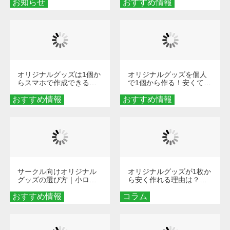
お知らせ
おすすめ情報
ダーメイドする魅力と選
び方
オリジナルグッズは1個か
オリジナルグッズを個人
らスマホで作成できる！
で1個から作る！安くて簡
旅行や遠征がもっと楽し
単なオンデマンド制作の
おすすめ情報
くなる巾着＆ポーチ活用
おすすめ情報
秘訣
術
サークル向けオリジナル
オリジナルグッズが1枚か
グッズの選び方｜小ロッ
ら安く作れる理由は？オ
ト・低予算で団結力を高
ンデマンド印刷の仕組み
おすすめ情報
める秘訣
コラム
とメリットを解説