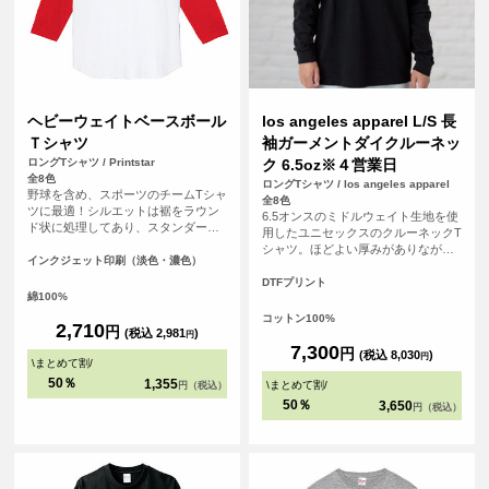
ヘビーウェイトベースボール
los angeles apparel L/S 長
Ｔシャツ
袖ガーメントダイクルーネッ
ロングTシャツ / Printstar
ク 6.5oz※４営業日
全8色
ロングTシャツ / los angeles apparel
野球を含め、スポーツのチームTシャ
全8色
ツに最適！シルエットは裾をラウン
6.5オンスのミドルウェイト生地を使
ド状に処理してあり、スタンダード
用したユニセックスのクルーネックT
で飽きないタイプです。チームの皆
シャツ。ほどよい厚みがありながら
で背番号や名前、ロゴを入れて、お
インクジェット印刷（淡色・濃色）
もごわつきにくく、1枚着としてもイ
気に入りのオリジナルTシャツ（ユニ
ンナーとしても使いやすいバランス
DTFプリント
フォーム）を作りましょう！！
綿100%
のアイテム。 アメリカ・ロサンゼル
ス生産ならではのベーシックでタフ
コットン100%
2,710
円
な作りも魅力。無地のままはもちろ
(税込 2,981
)
円
ん、プリントやカスタム用ボディと
7,300
円
(税込 8,030
)
円
\
まとめて割
/
しても幅広く活用できる一着です。
<br> ※お客様の閲覧環境により、商
50％
1,355
\
まとめて割
/
円（税込）
品の色が実際と異なって見える場合
50％
3,650
円（税込）
がございます。