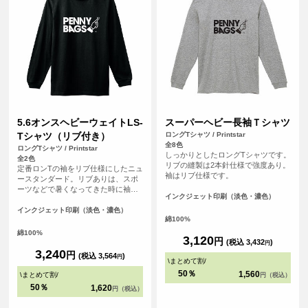
5.6オンスヘビーウェイトLS-
スーパーヘビー長袖Ｔシャツ
Tシャツ（リブ付き）
ロングTシャツ / Printstar
全8色
ロングTシャツ / Printstar
しっかりとしたロングTシャツです。
全2色
リブの縫製は2本針仕様で強度あり。
定番ロンTの袖をリブ仕様にしたニュ
袖はリブ仕様です。
ースタンダード。リブありは、スポ
ーツなどで暑くなってきた時に袖を
インクジェット印刷（淡色・濃色）
まくっておけるのがメリット。
インクジェット印刷（淡色・濃色）
綿100%
綿100%
3,120
円
(税込 3,432
)
円
3,240
円
(税込 3,564
)
円
\
まとめて割
/
50％
1,560
\
まとめて割
/
円（税込）
50％
1,620
円（税込）