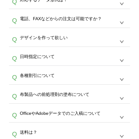
Q
生産にて承っております。デザインツールから
デザインの作成から決済まで完了できます。
デザインツールで対応している画像アップロー
30枚以上やシルク印刷など、大口注文の場合
A
電話、FAXなどからの注文は可能ですか？
Q
ドできるデータ形式は、JPG / PNG / AI / PSD /
は、サポートが担当する
エコバッグコンシェル
PDF 形式になります。データの最大サイズ
や
タンブラーコンシェル
をご利用ください。製
オンデマンドサービスでは、サイトからのご注
は、20MBです。デジカメやスマホで撮影した
作する数量が多ければ多いほど、オンデマンド
A
デザインを作って欲しい
Q
文のみ受け付けております。30個以上のご製
写真などもアップロード可能です。使用できな
サービスよりも低価格で製作することが可能で
作をお考えの方は、サポートが担当する
エコバ
い画像はエラーになります。（※ Illustratorか
す。
うまくデザインができない。印刷するデザイン
ッグコンシェル
や
タンブラーコンシェル
サービ
らの直接入稿には対応していません。AIで保存
A
日時指定について
Q
を作って欲しい。などの場合は、製作数量が
スをご利用頂ければ、電話やFAX、メールなど
し、デザインツールからアップロードして下さ
30個以上であれば、サポート担当が、デザイ
でご注文が可能です。
い）
恐れ入りますが、日時指定は承っておりませ
ン作成のお手伝いをすることが可能です。
エコ
A
各種割引について
Q
ん。発送後18時以降に配送業者・伝票番号を
バッグコンシェル
や
タンブラーコンシェル
サー
メールでお知らせいたしますので、直接配送業
ビスをご利用ください。(※ 30個以下の場合
【まとめて割】5枚以上でご注文枚数に応じて
者にご連絡いただき調整をお願い致します。
は、デザインツールをご利用ください)
A
布製品への前処理剤の塗布について
Q
カート内で自動的に割引(最大50%)が適用され
ます。 【付与ポイント】購入金額の1％が1ポ
【濃色インクジェット印刷による仕上がりの注
イントとして付与され、次回ご注文時に1ポイ
A
OfficeやAdobeデータでのご入稿について
Q
意点（前処理剤）】カラー生地（Tシャツのホ
ント＝1円としてお使いいただけます。ポイン
ワイト、トートバッグのナチュラル、ホワイト
トは発送完了の翌日に付与され、次回ご注文時
各種形式のデータを直接ご入稿することは出来
以外）のプリントは、濃色インクジェット印刷
からご利用頂けます。ポイントの有効期限は一
A
送料は？
Q
ません。いずれのデータも該当デザインのみ画
といって、プリントを定着させるための処理剤
年間です。【会員ランク】過去10カ月のご注