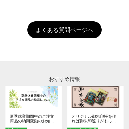
像(JPEG,PNG,GIF,PDF)に変換、またはAdobe
を塗布しており、短納期・低価格で商品をお届
文回数により会員ランク割引(最大5%)が適用
全国一律290円(税抜)です。また4,000円(税抜)
データ(AI,PSD)で保存して頂き、デザインツー
けするため、処理剤は塗布されたままの状態で
されます。※ログインしてからご注文頂いたも
A
以上のご注文で送料無料とさせて頂いておりま
ル上にアップロードをお願い致します。
出荷を行っております。処理剤自体は人体に無
のに限ります。(同じメールアドレスでご注文
す。「まとめて割」「ポイント」「ランク割
害な性質で、水洗いで落とすことが可能です。
頂いても、ログインがされていなければ、ラン
引」などによるお値引きで4,000円未満になる
お手数ですが、お客様ご自身にて着用前に落と
クにカウントがされません。
よくある質問ページへ
場合は送料がかかりますので、ご注意くださ
していただけますようお願いいたします。※1
い。
通常注文・直送機能でのご注文に関わらず、前
処理剤が残った状態でお届けとなる場合がござ
います。※2 濃色は淡色に比べ処理剤が目立ち
やすく、1回の水洗いでは落ちない場合があり
ます、徐々に軽減されますのでどうかご安心く
ださい。
おすすめ情報
夏季休業期間中のご注文
オリジナル御朱印帳を作
商品の納期変動のお知ら
れば御朱印巡りがもっと
せ
楽しくなる！1冊からオー