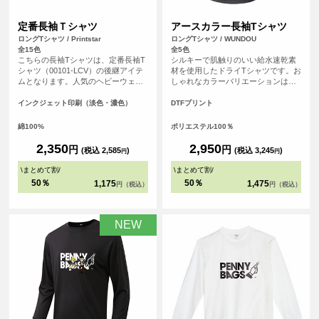
定番長袖Ｔシャツ
アースカラー長袖Tシャツ
ロングTシャツ / Printstar
ロングTシャツ / WUNDOU
全15色
全5色
こちらの長袖Tシャツは、定番長袖T
シルキーで肌触りのいい給水速乾素
シャツ（00101-LCV）の後継アイテ
材を使用したドライTシャツです。お
ムとなります。人気のヘビーウェイ
しゃれなカラーバリエーションは、
トTシャツ（00085-CVT）に仕様を
スポーツシーンはもちろんのこと、
合わせたシンプルなシルエットのた
普段使いのTシャツとしてもおすすめ
インクジェット印刷（淡色・濃色）
DTFプリント
め、誰でも気兼ねなく着こなすこと
です。
ができる長袖Tシャツとなっていま
綿100%
ポリエステル100％
す。
2,350
2,950
円
円
(税込 2,585
)
(税込 3,245
)
円
円
\
まとめて割
/
\
まとめて割
/
50％
50％
1,175
1,475
円（税込）
円（税込）
NEW