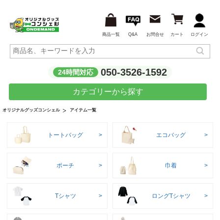
商品一覧
Q&A
お問合せ
カート
ログイン
050-3526-1592
24時間対応
カテゴリーから探す
アイテム一覧
オリジナルグッズコンシェル
トートバッグ
エコバッグ
ポーチ
巾着
Tシャツ
ロングTシャツ