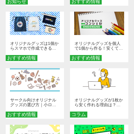
お知らせ
おすすめ情報
ダーメイドする魅力と選
び方
オリジナルグッズは1個か
オリジナルグッズを個人
らスマホで作成できる！
で1個から作る！安くて簡
旅行や遠征がもっと楽し
単なオンデマンド制作の
おすすめ情報
くなる巾着＆ポーチ活用
おすすめ情報
秘訣
術
サークル向けオリジナル
オリジナルグッズが1枚か
グッズの選び方｜小ロッ
ら安く作れる理由は？オ
ト・低予算で団結力を高
ンデマンド印刷の仕組み
おすすめ情報
める秘訣
コラム
とメリットを解説