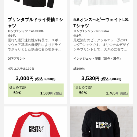
プリンタブルドライ長袖Ｔシ
5.6オンスヘビーウェイトLS-
ャツ
Tシャツ
ロングTシャツ / WUNDOU
ロングTシャツ / Printstar
全3色
全2色
優れた吸汗速乾性が特長で、スポー
最近流行のビッグシルエット系のロ
ツウェア基準の機能性によりドライ
ングTシャツです。オリジナルデザイ
でさらりとした快適な着心地をキー
ンをプリントして、大きめに着て、
プします。長袖仕様のため、日差し
裾をインしてカッコよく着こなそ
対策や肌寒い季節にも対応可能で
う！
DTFプリント
インクジェット印刷（淡色・濃色）
す。 さらに、シルクのような滑らか
な肌触りも魅力。まるで着ているこ
ポリエステル100％
綿100%
とを忘れるほどの心地よさで、アク
ティブシーンはもちろん、リラック
3,000
3,530
円
円
(税込 3,300
)
(税込 3,883
)
円
円
スしたい普段使いにも最適です。 ス
ポーツチームのユニフォームやイベ
\
まとめて割
/
\
まとめて割
/
ントグッズ、企業のノベルティとし
50％
50％
1,500
1,765
円（税込）
円（税込）
てもおすすめです。<br> ※商品の色
は、お客様の閲覧環境により実際と
異なって見える場合がございます。