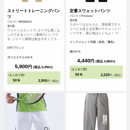
ストリートトレーニングパン
定番スウェットパンツ
ツ
パンツ / Printstar
全6色
パンツ / WUNDOU
スポーツはもちろん、普段着でデイ
全3色
リーにも使える定番のスウェットパ
ワイドシルエットで､ルーズな着こな
ンツです。着心地はらくちん！ ウエ
しのできるジャージ素材のパンツで
スト調整可能なひも付き。
す｡ジャージ素材は動きやすくてスポ
インクジェット印刷（淡色・濃色）
ーツに最適！ボトムの落ち感もいい
感じのデイリーユース！スポーツに
DTFプリント
綿100％
は欠かせない存在のジャージ｡ダンス
やストリート向けにワイドなシルエ
ポリエステル100％
4,440
円
ットのジャージをつくりました｡足首
(税込 4,884
)
円
にはゴムがありボトムにかけて生地
5,900
円
(税込 6,490
)
円
がたまる落ち感がグッド！シルエッ
\
まとめて割
/
トの好みで自分のサイズを選んでく
50％
2,220
\
まとめて割
/
円（税込）
ださい！ウエストにはゴムと紐で結
50％
2,950
円（税込）
んで調節できます｡