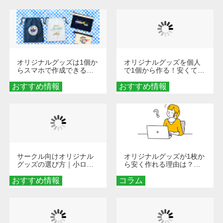
び方
オリジナルグッズは1個か
オリジナルグッズを個人
らスマホで作成できる！
で1個から作る！安くて簡
旅行や遠征がもっと楽し
単なオンデマンド制作の
おすすめ情報
くなる巾着＆ポーチ活用
おすすめ情報
秘訣
術
サークル向けオリジナル
オリジナルグッズが1枚か
グッズの選び方｜小ロッ
ら安く作れる理由は？オ
ト・低予算で団結力を高
ンデマンド印刷の仕組み
おすすめ情報
める秘訣
コラム
とメリットを解説