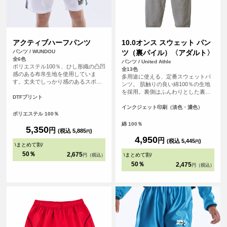
アクティブハーフパンツ
10.0オンス スウェット パン
パンツ / WUNDOU
ツ（裏パイル）〈アダルト〉
全6色
パンツ / United Athle
ポリエステル100％、ひし形織の凸凹
全13色
感のある布帛生地を使用していま
多用途に使える、定番スウェットパ
す。丈夫でしっかり感のあるスポー
ンツ。 肌触りの良い綿100％の生地
ツウェアです。サイドポケットはテ
を採用。裏側はふんわりとした裏パ
ニスボールなども収まる深めのビッ
DTFプリント
イル仕様で、ロングシーズン快適に
グサイズに。サイドスリット、ウエ
着用いただける素材です。ウエスト
インクジェット印刷（淡色・濃色）
ストゴム調整可能な紐付きです。
ポリエステル 100％
部分は調節可能な丸ひも仕様で、体
110～150㎝のキッズサイズの取り扱
型に合わせて快適なフィット感を得
綿 100％
いもございます。
5,350
円
られます。裾口はリブ仕様となって
(税込 5,885
)
円
おり、足元をすっきりと見せるとと
4,950
円
(税込 5,445
)
円
\
まとめて割
/
もに、動きやすさも考慮されていま
す。また、脇縫いがあることで、洗
50％
2,675
\
まとめて割
/
円（税込）
濯や着用による型崩れを防ぎ、長く
50％
2,475
円（税込）
愛用できる丈夫な作りとなっていま
す。スポーツ時やリラックスタイム
など、どのシーンでも活躍します。