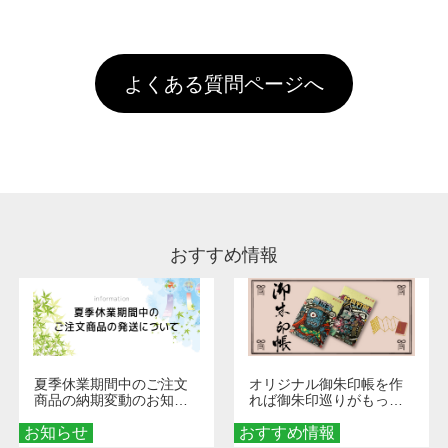
全国一律290円(税抜)です。また4,000円(税抜)
データ(AI,PSD)で保存して頂き、デザインツー
けするため、処理剤は塗布されたままの状態で
されます。※ログインしてからご注文頂いたも
A
以上のご注文で送料無料とさせて頂いておりま
ル上にアップロードをお願い致します。
出荷を行っております。処理剤自体は人体に無
のに限ります。(同じメールアドレスでご注文
す。「まとめて割」「ポイント」「ランク割
害な性質で、水洗いで落とすことが可能です。
頂いても、ログインがされていなければ、ラン
引」などによるお値引きで4,000円未満になる
お手数ですが、お客様ご自身にて着用前に落と
クにカウントがされません。
よくある質問ページへ
場合は送料がかかりますので、ご注意くださ
していただけますようお願いいたします。※1
い。
通常注文・直送機能でのご注文に関わらず、前
処理剤が残った状態でお届けとなる場合がござ
います。※2 濃色は淡色に比べ処理剤が目立ち
やすく、1回の水洗いでは落ちない場合があり
ます、徐々に軽減されますのでどうかご安心く
ださい。
おすすめ情報
夏季休業期間中のご注文
オリジナル御朱印帳を作
商品の納期変動のお知ら
れば御朱印巡りがもっと
せ
楽しくなる！1冊からオー
お知らせ
おすすめ情報
ダーメイドする魅力と選