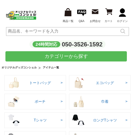
商品一覧
Q&A
お問合せ
カート
ログイン
050-3526-1592
24時間対応
カテゴリーから探す
アイテム一覧
オリジナルグッズコンシェル
トートバッグ
エコバッグ
ポーチ
巾着
Tシャツ
ロングTシャツ