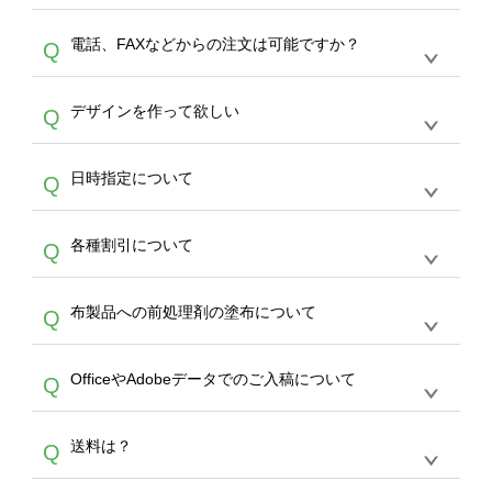
デザインの作成から決済まで完了できます。
デザインツールで対応している画像アップロー
30枚以上やシルク印刷など、大口注文の場合
A
電話、FAXなどからの注文は可能ですか？
Q
ドできるデータ形式は、JPG / PNG / AI / PSD /
は、サポートが担当する
エコバッグコンシェル
PDF 形式になります。データの最大サイズ
や
タンブラーコンシェル
をご利用ください。製
オンデマンドサービスでは、サイトからのご注
は、20MBです。デジカメやスマホで撮影した
作する数量が多ければ多いほど、オンデマンド
A
デザインを作って欲しい
Q
文のみ受け付けております。30個以上のご製
写真などもアップロード可能です。使用できな
サービスよりも低価格で製作することが可能で
作をお考えの方は、サポートが担当する
エコバ
い画像はエラーになります。（※ Illustratorか
す。
うまくデザインができない。印刷するデザイン
ッグコンシェル
や
タンブラーコンシェル
サービ
らの直接入稿には対応していません。AIで保存
A
日時指定について
Q
を作って欲しい。などの場合は、製作数量が
スをご利用頂ければ、電話やFAX、メールなど
し、デザインツールからアップロードして下さ
30個以上であれば、サポート担当が、デザイ
でご注文が可能です。
い）
恐れ入りますが、日時指定は承っておりませ
ン作成のお手伝いをすることが可能です。
エコ
A
各種割引について
Q
ん。発送後18時以降に配送業者・伝票番号を
バッグコンシェル
や
タンブラーコンシェル
サー
メールでお知らせいたしますので、直接配送業
ビスをご利用ください。(※ 30個以下の場合
【まとめて割】5枚以上でご注文枚数に応じて
者にご連絡いただき調整をお願い致します。
は、デザインツールをご利用ください)
A
布製品への前処理剤の塗布について
Q
カート内で自動的に割引(最大50%)が適用され
ます。 【付与ポイント】購入金額の1％が1ポ
【濃色インクジェット印刷による仕上がりの注
イントとして付与され、次回ご注文時に1ポイ
A
OfficeやAdobeデータでのご入稿について
Q
意点（前処理剤）】カラー生地（Tシャツのホ
ント＝1円としてお使いいただけます。ポイン
ワイト、トートバッグのナチュラル、ホワイト
トは発送完了の翌日に付与され、次回ご注文時
各種形式のデータを直接ご入稿することは出来
以外）のプリントは、濃色インクジェット印刷
からご利用頂けます。ポイントの有効期限は一
A
送料は？
Q
ません。いずれのデータも該当デザインのみ画
といって、プリントを定着させるための処理剤
年間です。【会員ランク】過去10カ月のご注
像(JPEG,PNG,GIF,PDF)に変換、またはAdobe
を塗布しており、短納期・低価格で商品をお届
文回数により会員ランク割引(最大5%)が適用