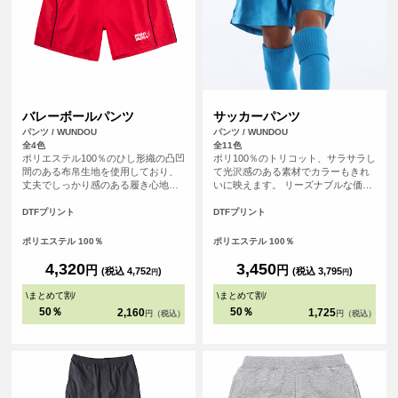
バレーボールパンツ
サッカーパンツ
パンツ / WUNDOU
パンツ / WUNDOU
全4色
全11色
ポリエステル100％のひし形織の凸凹
ポリ100％のトリコット、サラサラし
間のある布帛生地を使用しており、
て光沢感のある素材でカラーもきれ
丈夫でしっかり感のある履き心地で
いに映えます。 リーズナブルな価格
す。小・中・高バレー部のゲームパ
で、練習着やお子様用にぴったり。
ンツ、セカンドユニフォームに。短
洗い替えもいらないくらいの速乾性
DTFプリント
DTFプリント
めのスポーツショーツとして幅広い
があり、サッカーゲームパンツとし
分野でもご利用いただけます。
て、幅広い分野でプラクティスパン
ポリエステル 100％
ポリエステル 100％
ツとして人気の高いアイテムです。
別ページにて110㎝～150㎝のキッズ
4,320
3,450
円
円
(税込 4,752
)
(税込 3,795
)
円
円
サイズも取り扱っています。
\
まとめて割
/
\
まとめて割
/
50％
50％
2,160
1,725
円（税込）
円（税込）