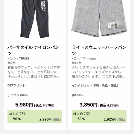
バーサタイル ナイロンパン
ライトスウェットハーフパン
ツ
ツ
パンツ / TRUSS
パンツ / Printstar
全6色
全13色
右後ろのファスナーポケットに本体
8.4オンスでライトな履き心地のハー
を丸ごと収納することが可能です。
フパンツです。キッズサイズからご
ゆったりとした腰回りと裾に向かっ
用意がございます。 ウエスト調整可
て細くなるテーパードシルエット
能なひも付き（110～150サイズはひ
で、動きやすさとスタイリッシュさ
もなし）
DTFプリント
インクジェット印刷（淡色・濃色）
を両立。オリジナルプリントを加え
れば、自分だけのデザインパンツと
ナイロン100％
綿100%
してもおすすめです。
5,980
3,850
円
円
(税込 6,578
)
(税込 4,235
)
円
円
\
まとめて割
/
\
まとめて割
/
50％
50％
2,990
1,925
円（税込）
円（税込）