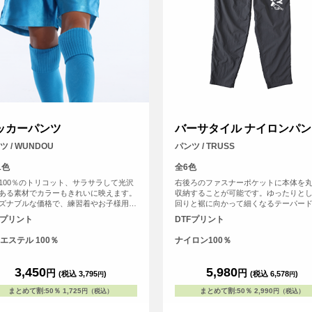
ッカーパンツ
バーサタイル ナイロンパン
ツ / WUNDOU
パンツ / TRUSS
1色
全6色
100％のトリコット、サラサラして光沢
右後ろのファスナーポケットに本体を
ある素材でカラーもきれいに映えます。
収納することが可能です。ゆったりと
ズナブルな価格で、練習着やお子様用に
回りと裾に向かって細くなるテーパー
たり。洗い替えもいらないくらいの速乾
エットで、動きやすさとスタイリッシ
Fプリント
DTFプリント
あり、サッカーゲームパンツとして、幅
両立。オリジナルプリントを加えれば
分野でプラクティスパンツとして人気の
だけのデザインパンツとしてもおすす
エステル 100％
ナイロン100％
アイテムです。 別ページにて110㎝～
す。
0㎝のキッズサイズも取り扱っています。
3,450
5,980
円
円
(税込 3,795
)
(税込 6,578
)
円
円
まとめて割
:
50％
1,725
まとめて割
:
50％
2,990
円（税込）
円（税込）