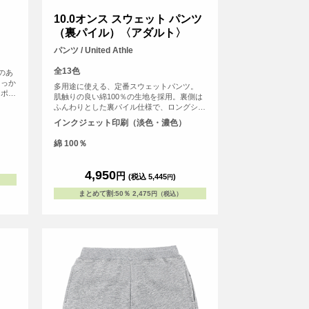
10.0オンス スウェット パンツ
（裏パイル）〈アダルト〉
パンツ / United Athle
全13色
のあ
しっか
多用途に使える、定番スウェットパンツ。
ドポケ
肌触りの良い綿100％の生地を採用。裏側は
のビッ
ふんわりとした裏パイル仕様で、ロングシー
トゴム
ズン快適に着用いただける素材です。ウエス
インクジェット印刷（淡色・濃色）
キッ
ト部分は調節可能な丸ひも仕様で、体型に合
わせて快適なフィット感を得られます。裾口
綿 100％
はリブ仕様となっており、足元をすっきりと
見せるとともに、動きやすさも考慮されてい
ます。また、脇縫いがあることで、洗濯や着
4,950
円
(税込 5,445
)
円
用による型崩れを防ぎ、長く愛用できる丈夫
な作りとなっています。スポーツ時やリラッ
まとめて割
:
50％
2,475
円（税込）
クスタイムなど、どのシーンでも活躍しま
す。