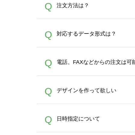
Q
注文方法は？
オンデマンドサービスでは、
A
Q
対応するデータ形式は？
す。 30枚以上やシルク印刷
さい。製作する数量が多けれ
デザインツールで対応している画像ア
A
Q
電話、FAXなどからの注文は可
ズは、20MBです。デジカメ
Illustratorからの直
オンデマンドサービスでは、
A
Q
デザインを作って欲しい
バッグコンシェル
や
タンブラ
うまくデザインができない。
A
Q
日時指定について
ン作成のお手伝いをすること
合は、デザインツールをご利用