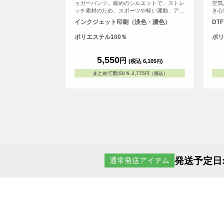
ョガーパンツ。細めのシルエットで、ストレ
空気
ッチ素材のため、スポーツや軽い運動、アウ
き心
トドアで活躍できる！
かけ
インクジェット印刷（淡色・濃色）
DT
した
ラフ
ポリエステル100％
ポリ
ッシ
ィユ
時、
5,550
円
(税込 6,105
)
円
ても
お客
まとめて割
:
50％
2,775
円（税込）
異な
発送予定日
通常発送アイテム