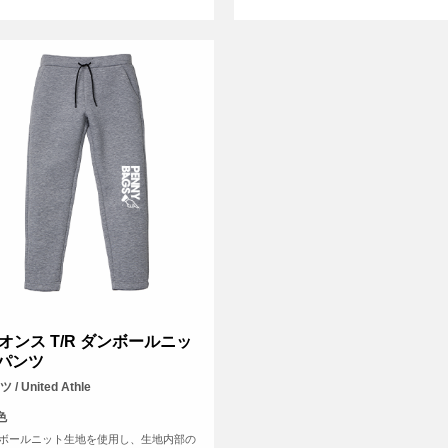
4オンス T/R ダンボールニッ
 パンツ
 / United Athle
色
ボールニット生地を使用し、生地内部の