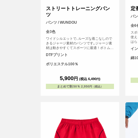
ストリートトレーニングパン
定
ツ
パンツ
パンツ / WUNDOU
全6
全3色
スポ
使え
ワイドシルエットで､ルーズな着こなしので
はら
きるジャージ素材のパンツです｡ジャージ素
き。
材は動きやすくてスポーツに最適！ボトムの
イン
落ち感もいい感じのデイリーユース！スポー
DTFプリント
ツには欠かせない存在のジャージ｡ダンスや
綿1
ストリート向けにワイドなシルエットのジャ
ポリエステル100％
ージをつくりました｡足首にはゴムがありボ
トムにかけて生地がたまる落ち感がグッド！
シルエットの好みで自分のサイズを選んでく
5,900
円
(税込 6,490
)
円
ださい！ウエストにはゴムと紐で結んで調節
できます｡
まとめて割
:
50％
2,950
円（税込）