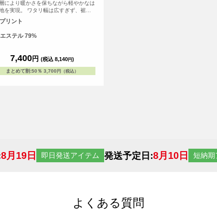
層により暖かさを保ちながら軽やかなは
地を実現。 ワタリ幅は広すぎず、裾に
てゆるやかにテーパードしたすっきりと
Fプリント
シルエット。 スウェットパンツ特有の
さを抑えた上品なデザインで、スタイリ
エステル 79%
ュな街着としても着用できます。 シテ
ースはもちろん、トレーニングや移動
リラックスタイムのラウンジウェアとし
7,400
円
(税込 8,140
)
円
活躍する、汎用性の高い一本です。 ※
様の閲覧環境により、商品の色が実際と
まとめて割
:
50％
3,700
円（税込）
って見える場合がございます。
8月19日
8月10日
:
発送予定日:
即日発送アイテム
短納期
よくある質問