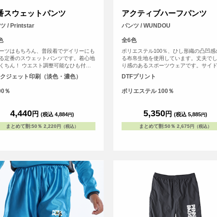
番スウェットパンツ
アクティブハーフパンツ
 / Printstar
パンツ / WUNDOU
色
全6色
ーツはもちろん、普段着でデイリーにも
ポリエステル100％、ひし形織の凸凹感
る定番のスウェットパンツです。着心地
る布帛生地を使用しています。丈夫で
くちん！ ウエスト調整可能なひも付
り感のあるスポーツウェアです。サイ
ットはテニスボールなども収まる深め
クジェット印刷（淡色・濃色）
DTFプリント
グサイズに。サイドスリット、ウエス
調整可能な紐付きです。 110～150㎝の
00％
ポリエステル 100％
ズサイズの取り扱いもございます。
4,440
5,350
円
円
(税込 4,884
)
(税込 5,885
)
円
円
まとめて割
:
50％
2,220
まとめて割
:
50％
2,675
円（税込）
円（税込）