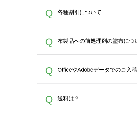
恐れ入りますが、日時指定は
A
Q
各種割引について
者にご連絡いただき調整をお
【まとめて割】5枚以上でご注
A
Q
布製品への前処理剤の塗布につ
ポイントとして付与され、次
文時からご利用頂けます。ポイ
が適用されます。※ログイン
【濃色インクジェット印刷に
A
Q
OfficeやAdobeデータでのご
れば、ランクにカウントがさ
イト以外）のプリントは、濃
品をお届けするため、処理剤
が可能です。お手数ですが、お
各種形式のデータを直接ご入稿す
A
Q
送料は？
文に関わらず、前処理剤が残っ
Adobeデータ(AI,PSD
は落ちない場合があります、
全国一律290円(税抜)です。
A
割引」などによるお値引きで4