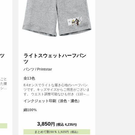
ツ
ライトスウェットハーフパン
ツ
パンツ / Printstar
全13色
丸ごと
した腰
8.4オンスでライトな履き心地のハーフパン
ドシル
ツです。キッズサイズからご用意がございま
ュさを
す。 ウエスト調整可能なひも付き（110～
、自分
150サイズはひもなし）
インクジェット印刷（淡色・濃色）
めで
綿100%
3,850
円
(税込 4,235
)
円
まとめて割
:
50％
1,925
円（税込）