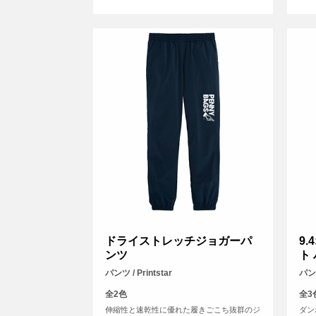
ドライストレッチジョガーパ
9.
ンツ
ト
パンツ / Printstar
パンツ
全2色
全3
伸縮性と速乾性に優れた履きごこち抜群のジ
ダン