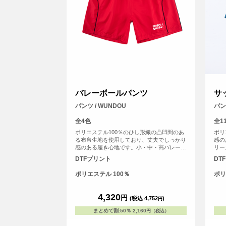
バレーボールパンツ
サ
パンツ / WUNDOU
パン
全4色
全1
ポリエステル100％のひし形織の凸凹間のあ
ポリ
る布帛生地を使用しており、丈夫でしっかり
感の
感のある履き心地です。小・中・高バレー部
リー
のゲームパンツ、セカンドユニフォームに。
ぴっ
DTFプリント
DT
短めのスポーツショーツとして幅広い分野で
性が
もご利用いただけます。
広い
ポリエステル 100％
ポリ
高い
15
4,320
円
(税込 4,752
)
円
まとめて割
:
50％
2,160
円（税込）