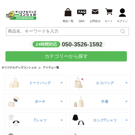
商品一覧
Q&A
お問合せ
カート
ログイン
050-3526-1592
24時間対応
カテゴリーから探す
アイテム一覧
オリジナルグッズコンシェル
トートバッグ
エコバッグ
ポーチ
巾着
Tシャツ
ロングTシャツ