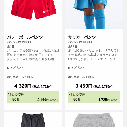
バレーボールパンツ
サッカーパンツ
パンツ / WUNDOU
パンツ / WUNDOU
全4色
全11色
ポリエステル100％のひし形織の凸凹
ポリ100％のトリコット、サラサラし
間のある布帛生地を使用しており、
て光沢感のある素材でカラーもきれ
丈夫でしっかり感のある履き心地で
いに映えます。 リーズナブルな価格
す。小・中・高バレー部のゲームパ
で、練習着やお子様用にぴったり。
ンツ、セカンドユニフォームに。短
洗い替えもいらないくらいの速乾性
DTFプリント
DTFプリント
めのスポーツショーツとして幅広い
があり、サッカーゲームパンツとし
分野でもご利用いただけます。
て、幅広い分野でプラクティスパン
ポリエステル 100％
ポリエステル 100％
ツとして人気の高いアイテムです。
別ページにて110㎝～150㎝のキッズ
4,320
3,450
円
円
(税込 4,752
)
(税込 3,795
)
円
円
サイズも取り扱っています。
\
まとめて割
/
\
まとめて割
/
50％
50％
2,160
1,725
円（税込）
円（税込）