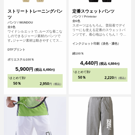
ストリートトレーニングパン
定番スウェットパンツ
ツ
パンツ / Printstar
全6色
パンツ / WUNDOU
スポーツはもちろん、普段着でデイ
全3色
リーにも使える定番のスウェットパ
ワイドシルエットで､ルーズな着こな
ンツです。着心地はらくちん！ ウエ
しのできるジャージ素材のパンツで
スト調整可能なひも付き。
す｡ジャージ素材は動きやすくてスポ
インクジェット印刷（淡色・濃色）
ーツに最適！ボトムの落ち感もいい
感じのデイリーユース！スポーツに
DTFプリント
綿100％
は欠かせない存在のジャージ｡ダンス
やストリート向けにワイドなシルエ
ポリエステル100％
4,440
円
ットのジャージをつくりました｡足首
(税込 4,884
)
円
にはゴムがありボトムにかけて生地
5,900
円
(税込 6,490
)
円
がたまる落ち感がグッド！シルエッ
\
まとめて割
/
トの好みで自分のサイズを選んでく
50％
2,220
\
まとめて割
/
円（税込）
ださい！ウエストにはゴムと紐で結
50％
2,950
円（税込）
んで調節できます｡