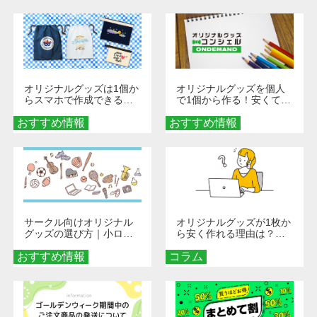
び方
オリジナルグッズは1個か
オリジナルグッズを個人
らスマホで作成できる！
で1個から作る！安くて簡
旅行や遠征がもっと楽し
単なオンデマンド制作の
おすすめ情報
くなる巾着＆ポーチ活用
おすすめ情報
秘訣
術
サークル向けオリジナル
オリジナルグッズが1枚か
グッズの選び方｜小ロッ
ら安く作れる理由は？オ
ト・低予算で団結力を高
ンデマンド印刷の仕組み
おすすめ情報
める秘訣
コラム
とメリットを解説