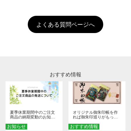
全国一律290円(税抜)です。また4,000円(税抜)
データ(AI,PSD)で保存して頂き、デザインツー
けするため、処理剤は塗布されたままの状態で
されます。※ログインしてからご注文頂いたも
A
以上のご注文で送料無料とさせて頂いておりま
ル上にアップロードをお願い致します。
出荷を行っております。処理剤自体は人体に無
のに限ります。(同じメールアドレスでご注文
す。「まとめて割」「ポイント」「ランク割
害な性質で、水洗いで落とすことが可能です。
頂いても、ログインがされていなければ、ラン
引」などによるお値引きで4,000円未満になる
お手数ですが、お客様ご自身にて着用前に落と
クにカウントがされません。
よくある質問ページへ
場合は送料がかかりますので、ご注意くださ
していただけますようお願いいたします。※1
い。
通常注文・直送機能でのご注文に関わらず、前
処理剤が残った状態でお届けとなる場合がござ
います。※2 濃色は淡色に比べ処理剤が目立ち
やすく、1回の水洗いでは落ちない場合があり
ます、徐々に軽減されますのでどうかご安心く
ださい。
おすすめ情報
夏季休業期間中のご注文
オリジナル御朱印帳を作
商品の納期変動のお知ら
れば御朱印巡りがもっと
せ
楽しくなる！1冊からオー
お知らせ
おすすめ情報
ダーメイドする魅力と選