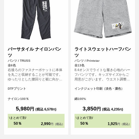
バーサタイル ナイロンパン
ライトスウェットハーフパン
ツ
ツ
パンツ / TRUSS
パンツ / Printstar
全6色
全13色
右後ろのファスナーポケットに本体
8.4オンスでライトな履き心地のハー
を丸ごと収納することが可能です。
フパンツです。キッズサイズからご
ゆったりとした腰回りと裾に向かっ
用意がございます。 ウエスト調整可
て細くなるテーパードシルエット
能なひも付き（110～150サイズはひ
で、動きやすさとスタイリッシュさ
もなし）
DTFプリント
インクジェット印刷（淡色・濃色）
を両立。オリジナルプリントを加え
れば、自分だけのデザインパンツと
ナイロン100％
綿100%
してもおすすめです。
5,980
3,850
円
円
(税込 6,578
)
(税込 4,235
)
円
円
\
まとめて割
/
\
まとめて割
/
50％
50％
2,990
1,925
円（税込）
円（税込）