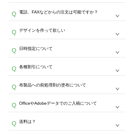
デザインの作成から決済まで完了できます。
デザインツールで対応している画像アップロー
30枚以上やシルク印刷など、大口注文の場合
A
電話、FAXなどからの注文は可能ですか？
Q
ドできるデータ形式は、JPG / PNG / AI / PSD /
は、サポートが担当する
エコバッグコンシェル
PDF 形式になります。データの最大サイズ
や
タンブラーコンシェル
をご利用ください。製
オンデマンドサービスでは、サイトからのご注
は、20MBです。デジカメやスマホで撮影した
作する数量が多ければ多いほど、オンデマンド
A
デザインを作って欲しい
Q
文のみ受け付けております。30個以上のご製
写真などもアップロード可能です。使用できな
サービスよりも低価格で製作することが可能で
作をお考えの方は、サポートが担当する
エコバ
い画像はエラーになります。（※ Illustratorか
す。
うまくデザインができない。印刷するデザイン
ッグコンシェル
や
タンブラーコンシェル
サービ
らの直接入稿には対応していません。AIで保存
A
日時指定について
Q
を作って欲しい。などの場合は、製作数量が
スをご利用頂ければ、電話やFAX、メールなど
し、デザインツールからアップロードして下さ
30個以上であれば、サポート担当が、デザイ
でご注文が可能です。
い）
恐れ入りますが、日時指定は承っておりませ
ン作成のお手伝いをすることが可能です。
エコ
A
各種割引について
Q
ん。発送後18時以降に配送業者・伝票番号を
バッグコンシェル
や
タンブラーコンシェル
サー
メールでお知らせいたしますので、直接配送業
ビスをご利用ください。(※ 30個以下の場合
【まとめて割】5枚以上でご注文枚数に応じて
者にご連絡いただき調整をお願い致します。
は、デザインツールをご利用ください)
A
布製品への前処理剤の塗布について
Q
カート内で自動的に割引(最大50%)が適用され
ます。 【付与ポイント】購入金額の1％が1ポ
【濃色インクジェット印刷による仕上がりの注
イントとして付与され、次回ご注文時に1ポイ
A
OfficeやAdobeデータでのご入稿について
Q
意点（前処理剤）】カラー生地（Tシャツのホ
ント＝1円としてお使いいただけます。ポイン
ワイト、トートバッグのナチュラル、ホワイト
トは発送完了の翌日に付与され、次回ご注文時
各種形式のデータを直接ご入稿することは出来
以外）のプリントは、濃色インクジェット印刷
からご利用頂けます。ポイントの有効期限は一
A
送料は？
Q
ません。いずれのデータも該当デザインのみ画
といって、プリントを定着させるための処理剤
年間です。【会員ランク】過去10カ月のご注
像(JPEG,PNG,GIF,PDF)に変換、またはAdobe
を塗布しており、短納期・低価格で商品をお届
文回数により会員ランク割引(最大5%)が適用