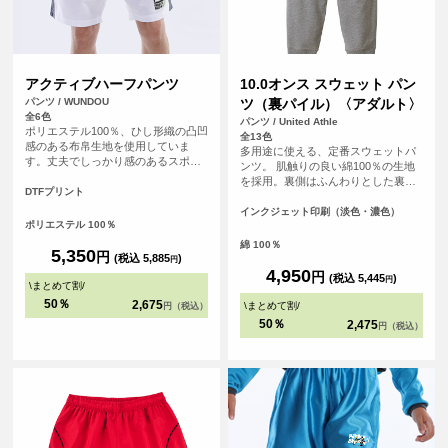
アクティブハーフパンツ
10.0オンス スウェット パン
パンツ / WUNDOU
ツ（裏パイル）〈アダルト〉
全6色
パンツ / United Athle
ポリエステル100％、ひし形織の凸凹
全13色
感のある布帛生地を使用していま
多用途に使える、定番スウェットパ
す。丈夫でしっかり感のあるスポー
ンツ。 肌触りの良い綿100％の生地
ツウェアです。サイドポケットはテ
を採用。裏側はふんわりとした裏パ
ニスボールなども収まる深めのビッ
DTFプリント
イル仕様で、ロングシーズン快適に
グサイズに。サイドスリット、ウエ
着用いただける素材です。ウエスト
インクジェット印刷（淡色・濃色）
ストゴム調整可能な紐付きです。
ポリエステル 100％
部分は調節可能な丸ひも仕様で、体
110～150㎝のキッズサイズの取り扱
型に合わせて快適なフィット感を得
綿 100％
いもございます。
5,350
円
られます。裾口はリブ仕様となって
(税込 5,885
)
円
おり、足元をすっきりと見せるとと
4,950
円
(税込 5,445
)
円
\
まとめて割
/
もに、動きやすさも考慮されていま
す。また、脇縫いがあることで、洗
50％
2,675
\
まとめて割
/
円（税込）
濯や着用による型崩れを防ぎ、長く
50％
2,475
円（税込）
愛用できる丈夫な作りとなっていま
す。スポーツ時やリラックスタイム
など、どのシーンでも活躍します。