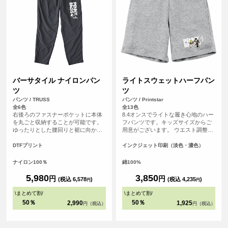
バーサタイル ナイロンパン
ライトスウェットハーフパン
ツ
ツ
パンツ / TRUSS
パンツ / Printstar
全6色
全13色
右後ろのファスナーポケットに本体
8.4オンスでライトな履き心地のハー
を丸ごと収納することが可能です。
フパンツです。キッズサイズからご
ゆったりとした腰回りと裾に向かっ
用意がございます。 ウエスト調整可
て細くなるテーパードシルエット
能なひも付き（110～150サイズはひ
で、動きやすさとスタイリッシュさ
もなし）
DTFプリント
インクジェット印刷（淡色・濃色）
を両立。オリジナルプリントを加え
れば、自分だけのデザインパンツと
ナイロン100％
綿100%
してもおすすめです。
5,980
3,850
円
円
(税込 6,578
)
(税込 4,235
)
円
円
\
まとめて割
/
\
まとめて割
/
50％
50％
2,990
1,925
円（税込）
円（税込）