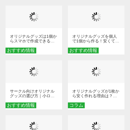
び方
オリジナルグッズは1個か
オリジナルグッズを個人
らスマホで作成できる！
で1個から作る！安くて簡
旅行や遠征がもっと楽し
単なオンデマンド制作の
おすすめ情報
くなる巾着＆ポーチ活用
おすすめ情報
秘訣
術
サークル向けオリジナル
オリジナルグッズが1枚か
グッズの選び方｜小ロッ
ら安く作れる理由は？オ
ト・低予算で団結力を高
ンデマンド印刷の仕組み
おすすめ情報
める秘訣
コラム
とメリットを解説