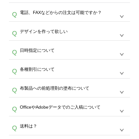
デザインの作成から決済まで完了できます。
デザインツールで対応している画像アップロー
30枚以上やシルク印刷など、大口注文の場合
A
電話、FAXなどからの注文は可能ですか？
Q
ドできるデータ形式は、JPG / PNG / AI / PSD /
は、サポートが担当する
エコバッグコンシェル
PDF 形式になります。データの最大サイズ
や
タンブラーコンシェル
をご利用ください。製
オンデマンドサービスでは、サイトからのご注
は、20MBです。デジカメやスマホで撮影した
作する数量が多ければ多いほど、オンデマンド
A
デザインを作って欲しい
Q
文のみ受け付けております。30個以上のご製
写真などもアップロード可能です。使用できな
サービスよりも低価格で製作することが可能で
作をお考えの方は、サポートが担当する
エコバ
い画像はエラーになります。（※ Illustratorか
す。
うまくデザインができない。印刷するデザイン
ッグコンシェル
や
タンブラーコンシェル
サービ
らの直接入稿には対応していません。AIで保存
A
日時指定について
Q
を作って欲しい。などの場合は、製作数量が
スをご利用頂ければ、電話やFAX、メールなど
し、デザインツールからアップロードして下さ
30個以上であれば、サポート担当が、デザイ
でご注文が可能です。
い）
恐れ入りますが、日時指定は承っておりませ
ン作成のお手伝いをすることが可能です。
エコ
A
各種割引について
Q
ん。発送後18時以降に配送業者・伝票番号を
バッグコンシェル
や
タンブラーコンシェル
サー
メールでお知らせいたしますので、直接配送業
ビスをご利用ください。(※ 30個以下の場合
【まとめて割】5枚以上でご注文枚数に応じて
者にご連絡いただき調整をお願い致します。
は、デザインツールをご利用ください)
A
布製品への前処理剤の塗布について
Q
カート内で自動的に割引(最大50%)が適用され
ます。 【付与ポイント】購入金額の1％が1ポ
【濃色インクジェット印刷による仕上がりの注
イントとして付与され、次回ご注文時に1ポイ
A
OfficeやAdobeデータでのご入稿について
Q
意点（前処理剤）】カラー生地（Tシャツのホ
ント＝1円としてお使いいただけます。ポイン
ワイト、トートバッグのナチュラル、ホワイト
トは発送完了の翌日に付与され、次回ご注文時
各種形式のデータを直接ご入稿することは出来
以外）のプリントは、濃色インクジェット印刷
からご利用頂けます。ポイントの有効期限は一
A
送料は？
Q
ません。いずれのデータも該当デザインのみ画
といって、プリントを定着させるための処理剤
年間です。【会員ランク】過去10カ月のご注
像(JPEG,PNG,GIF,PDF)に変換、またはAdobe
を塗布しており、短納期・低価格で商品をお届
文回数により会員ランク割引(最大5%)が適用