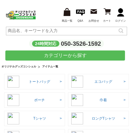
商品一覧
Q&A
お問合せ
カート
ログイン
050-3526-1592
24時間対応
カテゴリーから探す
アイテム一覧
オリジナルグッズコンシェル
トートバッグ
エコバッグ
ポーチ
巾着
Tシャツ
ロングTシャツ