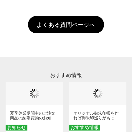
全国一律290円(税抜)です。また4,000円(税抜)
データ(AI,PSD)で保存して頂き、デザインツー
けするため、処理剤は塗布されたままの状態で
されます。※ログインしてからご注文頂いたも
A
以上のご注文で送料無料とさせて頂いておりま
ル上にアップロードをお願い致します。
出荷を行っております。処理剤自体は人体に無
のに限ります。(同じメールアドレスでご注文
す。「まとめて割」「ポイント」「ランク割
害な性質で、水洗いで落とすことが可能です。
頂いても、ログインがされていなければ、ラン
引」などによるお値引きで4,000円未満になる
お手数ですが、お客様ご自身にて着用前に落と
クにカウントがされません。
よくある質問ページへ
場合は送料がかかりますので、ご注意くださ
していただけますようお願いいたします。※1
い。
通常注文・直送機能でのご注文に関わらず、前
処理剤が残った状態でお届けとなる場合がござ
います。※2 濃色は淡色に比べ処理剤が目立ち
やすく、1回の水洗いでは落ちない場合があり
ます、徐々に軽減されますのでどうかご安心く
ださい。
おすすめ情報
夏季休業期間中のご注文
オリジナル御朱印帳を作
商品の納期変動のお知ら
れば御朱印巡りがもっと
せ
楽しくなる！1冊からオー
お知らせ
おすすめ情報
ダーメイドする魅力と選