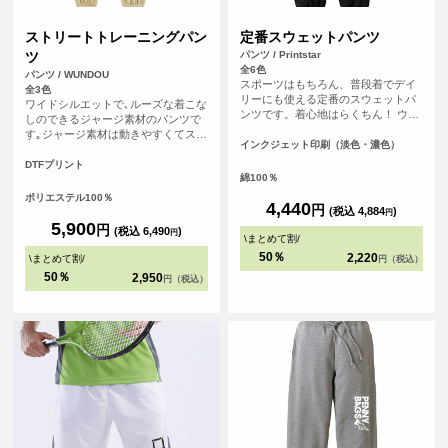
ストリートトレーニングパン
定番スウェットパンツ
ツ
パンツ / Printstar
全6色
パンツ / WUNDOU
スポーツはもちろん、普段着でデイ
全3色
リーにも使える定番のスウェットパ
ワイドシルエットで､ルーズな着こな
ンツです。着心地はらくちん！ ウエ
しのできるジャージ素材のパンツで
スト調整可能なひも付き。
す｡ジャージ素材は動きやすくてスポ
インクジェット印刷（淡色・濃色）
ーツに最適！ボトムの落ち感もいい
感じのデイリーユース！スポーツに
DTFプリント
綿100％
は欠かせない存在のジャージ｡ダンス
やストリート向けにワイドなシルエ
ポリエステル100％
4,440
円
ットのジャージをつくりました｡足首
(税込 4,884
)
円
にはゴムがありボトムにかけて生地
5,900
円
(税込 6,490
)
円
がたまる落ち感がグッド！シルエッ
\
まとめて割
/
トの好みで自分のサイズを選んでく
50％
2,220
\
まとめて割
/
円（税込）
ださい！ウエストにはゴムと紐で結
50％
2,950
円（税込）
んで調節できます｡