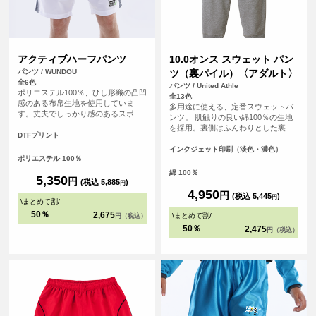
アクティブハーフパンツ
10.0オンス スウェット パン
パンツ / WUNDOU
ツ（裏パイル）〈アダルト〉
全6色
パンツ / United Athle
ポリエステル100％、ひし形織の凸凹
全13色
感のある布帛生地を使用していま
多用途に使える、定番スウェットパ
す。丈夫でしっかり感のあるスポー
ンツ。 肌触りの良い綿100％の生地
ツウェアです。サイドポケットはテ
を採用。裏側はふんわりとした裏パ
ニスボールなども収まる深めのビッ
DTFプリント
イル仕様で、ロングシーズン快適に
グサイズに。サイドスリット、ウエ
着用いただける素材です。ウエスト
インクジェット印刷（淡色・濃色）
ストゴム調整可能な紐付きです。
ポリエステル 100％
部分は調節可能な丸ひも仕様で、体
110～150㎝のキッズサイズの取り扱
型に合わせて快適なフィット感を得
綿 100％
いもございます。
5,350
円
られます。裾口はリブ仕様となって
(税込 5,885
)
円
おり、足元をすっきりと見せるとと
4,950
円
(税込 5,445
)
円
\
まとめて割
/
もに、動きやすさも考慮されていま
す。また、脇縫いがあることで、洗
50％
2,675
\
まとめて割
/
円（税込）
濯や着用による型崩れを防ぎ、長く
50％
2,475
円（税込）
愛用できる丈夫な作りとなっていま
す。スポーツ時やリラックスタイム
など、どのシーンでも活躍します。