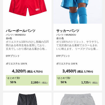
バレーボールパンツ
サッカーパンツ
パンツ / WUNDOU
パンツ / WUNDOU
全4色
全11色
ポリエステル100％のひし形織の凸凹
ポリ100％のトリコット、サラサラし
間のある布帛生地を使用しており、
て光沢感のある素材でカラーもきれ
丈夫でしっかり感のある履き心地で
いに映えます。 リーズナブルな価格
す。小・中・高バレー部のゲームパ
で、練習着やお子様用にぴったり。
ンツ、セカンドユニフォームに。短
洗い替えもいらないくらいの速乾性
DTFプリント
DTFプリント
めのスポーツショーツとして幅広い
があり、サッカーゲームパンツとし
分野でもご利用いただけます。
て、幅広い分野でプラクティスパン
ポリエステル 100％
ポリエステル 100％
ツとして人気の高いアイテムです。
別ページにて110㎝～150㎝のキッズ
4,320
3,450
円
円
(税込 4,752
)
(税込 3,795
)
円
円
サイズも取り扱っています。
\
まとめて割
/
\
まとめて割
/
50％
50％
2,160
1,725
円（税込）
円（税込）