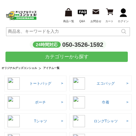
商品一覧
Q&A
お問合せ
カート
ログイン
050-3526-1592
24時間対応
カテゴリーから探す
アイテム一覧
オリジナルグッズコンシェル
トートバッグ
エコバッグ
ポーチ
巾着
Tシャツ
ロングTシャツ