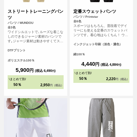
ストリートトレーニングパン
定番スウェットパンツ
ツ
パンツ / Printstar
全6色
パンツ / WUNDOU
スポーツはもちろん、普段着でデイ
全3色
リーにも使える定番のスウェットパ
ワイドシルエットで､ルーズな着こな
ンツです。着心地はらくちん！ ウエ
しのできるジャージ素材のパンツで
スト調整可能なひも付き。
す｡ジャージ素材は動きやすくてスポ
インクジェット印刷（淡色・濃色）
ーツに最適！ボトムの落ち感もいい
感じのデイリーユース！スポーツに
DTFプリント
綿100％
は欠かせない存在のジャージ｡ダンス
やストリート向けにワイドなシルエ
ポリエステル100％
4,440
円
ットのジャージをつくりました｡足首
(税込 4,884
)
円
にはゴムがありボトムにかけて生地
5,900
円
(税込 6,490
)
円
がたまる落ち感がグッド！シルエッ
\
まとめて割
/
トの好みで自分のサイズを選んでく
50％
2,220
\
まとめて割
/
円（税込）
ださい！ウエストにはゴムと紐で結
50％
2,950
円（税込）
んで調節できます｡