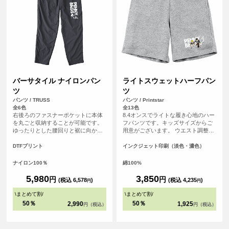
バーサタイル ナイロンパン
ライトスウェットハーフパン
ツ
ツ
パンツ / TRUSS
パンツ / Printstar
全6色
全13色
右後ろのファスナーポケットに本体
8.4オンスでライトな履き心地のハー
を丸ごと収納することが可能です。
フパンツです。キッズサイズからご
ゆったりとした腰回りと裾に向かっ
用意がございます。 ウエスト調整可
て細くなるテーパードシルエット
能なひも付き（110～150サイズはひ
で、動きやすさとスタイリッシュさ
もなし）
DTFプリント
インクジェット印刷（淡色・濃色）
を両立。オリジナルプリントを加え
れば、自分だけのデザインパンツと
ナイロン100％
綿100%
してもおすすめです。
5,980
3,850
円
円
(税込 6,578
)
(税込 4,235
)
円
円
\
まとめて割
/
\
まとめて割
/
50％
50％
2,990
1,925
円（税込）
円（税込）