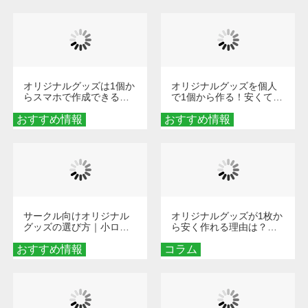
び方
オリジナルグッズは1個か
オリジナルグッズを個人
らスマホで作成できる！
で1個から作る！安くて簡
旅行や遠征がもっと楽し
単なオンデマンド制作の
おすすめ情報
くなる巾着＆ポーチ活用
おすすめ情報
秘訣
術
サークル向けオリジナル
オリジナルグッズが1枚か
グッズの選び方｜小ロッ
ら安く作れる理由は？オ
ト・低予算で団結力を高
ンデマンド印刷の仕組み
おすすめ情報
める秘訣
コラム
とメリットを解説