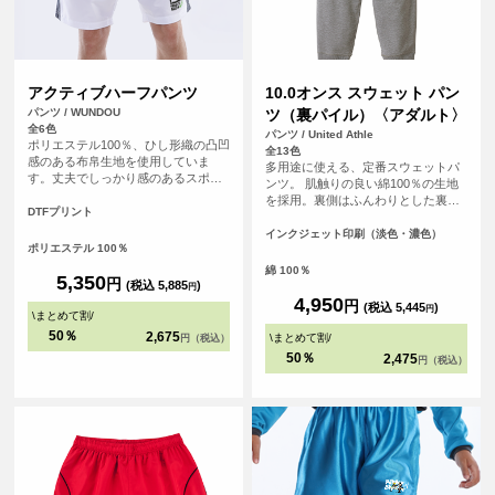
アクティブハーフパンツ
10.0オンス スウェット パン
パンツ / WUNDOU
ツ（裏パイル）〈アダルト〉
全6色
パンツ / United Athle
ポリエステル100％、ひし形織の凸凹
全13色
感のある布帛生地を使用していま
多用途に使える、定番スウェットパ
す。丈夫でしっかり感のあるスポー
ンツ。 肌触りの良い綿100％の生地
ツウェアです。サイドポケットはテ
を採用。裏側はふんわりとした裏パ
ニスボールなども収まる深めのビッ
DTFプリント
イル仕様で、ロングシーズン快適に
グサイズに。サイドスリット、ウエ
着用いただける素材です。ウエスト
インクジェット印刷（淡色・濃色）
ストゴム調整可能な紐付きです。
ポリエステル 100％
部分は調節可能な丸ひも仕様で、体
110～150㎝のキッズサイズの取り扱
型に合わせて快適なフィット感を得
綿 100％
いもございます。
5,350
円
られます。裾口はリブ仕様となって
(税込 5,885
)
円
おり、足元をすっきりと見せるとと
4,950
円
(税込 5,445
)
円
\
まとめて割
/
もに、動きやすさも考慮されていま
す。また、脇縫いがあることで、洗
50％
2,675
\
まとめて割
/
円（税込）
濯や着用による型崩れを防ぎ、長く
50％
2,475
円（税込）
愛用できる丈夫な作りとなっていま
す。スポーツ時やリラックスタイム
など、どのシーンでも活躍します。