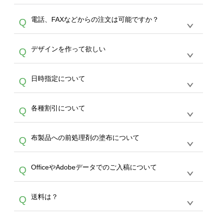
デザインの作成から決済まで完了できます。
デザインツールで対応している画像アップロー
30枚以上やシルク印刷など、大口注文の場合
A
電話、FAXなどからの注文は可能ですか？
Q
ドできるデータ形式は、JPG / PNG / AI / PSD /
は、サポートが担当する
エコバッグコンシェル
PDF 形式になります。データの最大サイズ
や
タンブラーコンシェル
をご利用ください。製
オンデマンドサービスでは、サイトからのご注
は、20MBです。デジカメやスマホで撮影した
作する数量が多ければ多いほど、オンデマンド
A
デザインを作って欲しい
Q
文のみ受け付けております。30個以上のご製
写真などもアップロード可能です。使用できな
サービスよりも低価格で製作することが可能で
作をお考えの方は、サポートが担当する
エコバ
い画像はエラーになります。（※ Illustratorか
す。
うまくデザインができない。印刷するデザイン
ッグコンシェル
や
タンブラーコンシェル
サービ
らの直接入稿には対応していません。AIで保存
A
日時指定について
Q
を作って欲しい。などの場合は、製作数量が
スをご利用頂ければ、電話やFAX、メールなど
し、デザインツールからアップロードして下さ
30個以上であれば、サポート担当が、デザイ
でご注文が可能です。
い）
恐れ入りますが、日時指定は承っておりませ
ン作成のお手伝いをすることが可能です。
エコ
A
各種割引について
Q
ん。発送後18時以降に配送業者・伝票番号を
バッグコンシェル
や
タンブラーコンシェル
サー
メールでお知らせいたしますので、直接配送業
ビスをご利用ください。(※ 30個以下の場合
【まとめて割】5枚以上でご注文枚数に応じて
者にご連絡いただき調整をお願い致します。
は、デザインツールをご利用ください)
A
布製品への前処理剤の塗布について
Q
カート内で自動的に割引(最大50%)が適用され
ます。 【付与ポイント】購入金額の1％が1ポ
【濃色インクジェット印刷による仕上がりの注
イントとして付与され、次回ご注文時に1ポイ
A
OfficeやAdobeデータでのご入稿について
Q
意点（前処理剤）】カラー生地（Tシャツのホ
ント＝1円としてお使いいただけます。ポイン
ワイト、トートバッグのナチュラル、ホワイト
トは発送完了の翌日に付与され、次回ご注文時
各種形式のデータを直接ご入稿することは出来
以外）のプリントは、濃色インクジェット印刷
からご利用頂けます。ポイントの有効期限は一
A
送料は？
Q
ません。いずれのデータも該当デザインのみ画
といって、プリントを定着させるための処理剤
年間です。【会員ランク】過去10カ月のご注
像(JPEG,PNG,GIF,PDF)に変換、またはAdobe
を塗布しており、短納期・低価格で商品をお届
文回数により会員ランク割引(最大5%)が適用