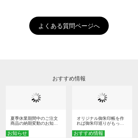
全国一律290円(税抜)です。また4,000円(税抜)
データ(AI,PSD)で保存して頂き、デザインツー
けするため、処理剤は塗布されたままの状態で
されます。※ログインしてからご注文頂いたも
A
以上のご注文で送料無料とさせて頂いておりま
ル上にアップロードをお願い致します。
出荷を行っております。処理剤自体は人体に無
のに限ります。(同じメールアドレスでご注文
す。「まとめて割」「ポイント」「ランク割
害な性質で、水洗いで落とすことが可能です。
頂いても、ログインがされていなければ、ラン
引」などによるお値引きで4,000円未満になる
お手数ですが、お客様ご自身にて着用前に落と
クにカウントがされません。
よくある質問ページへ
場合は送料がかかりますので、ご注意くださ
していただけますようお願いいたします。※1
い。
通常注文・直送機能でのご注文に関わらず、前
処理剤が残った状態でお届けとなる場合がござ
います。※2 濃色は淡色に比べ処理剤が目立ち
やすく、1回の水洗いでは落ちない場合があり
ます、徐々に軽減されますのでどうかご安心く
ださい。
おすすめ情報
夏季休業期間中のご注文
オリジナル御朱印帳を作
商品の納期変動のお知ら
れば御朱印巡りがもっと
せ
楽しくなる！1冊からオー
お知らせ
おすすめ情報
ダーメイドする魅力と選