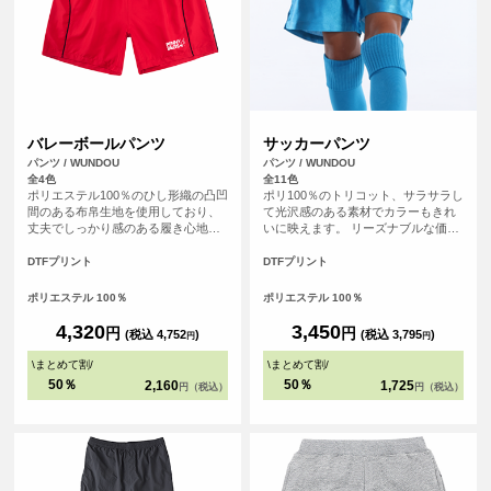
バレーボールパンツ
サッカーパンツ
パンツ / WUNDOU
パンツ / WUNDOU
全4色
全11色
ポリエステル100％のひし形織の凸凹
ポリ100％のトリコット、サラサラし
間のある布帛生地を使用しており、
て光沢感のある素材でカラーもきれ
丈夫でしっかり感のある履き心地で
いに映えます。 リーズナブルな価格
す。小・中・高バレー部のゲームパ
で、練習着やお子様用にぴったり。
ンツ、セカンドユニフォームに。短
洗い替えもいらないくらいの速乾性
DTFプリント
DTFプリント
めのスポーツショーツとして幅広い
があり、サッカーゲームパンツとし
分野でもご利用いただけます。
て、幅広い分野でプラクティスパン
ポリエステル 100％
ポリエステル 100％
ツとして人気の高いアイテムです。
別ページにて110㎝～150㎝のキッズ
4,320
3,450
円
円
(税込 4,752
)
(税込 3,795
)
円
円
サイズも取り扱っています。
\
まとめて割
/
\
まとめて割
/
50％
50％
2,160
1,725
円（税込）
円（税込）