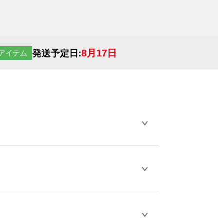
8月17日
発送予定日:
アイテム
らデザインの作成から決済まで完了できま
ェル
や
タンブラーコンシェル
をご利用くだ
とが可能です。
D / PDF 形式になります。データの最大サイ