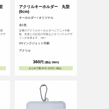
型
アクリルキーホルダー 丸型
(6cm)
キーホルダー / オリジナル
全1色
や家
定番のアクリルキーホルダーにアニメや家
ルデザ
族、友達との記念の写真などオリジナルデザ
インが出来ます。<br>
UVインクジェット印刷
アクリル
360
円
(税込 396
)
円
まとめて割
:
30％
252
円（税込）