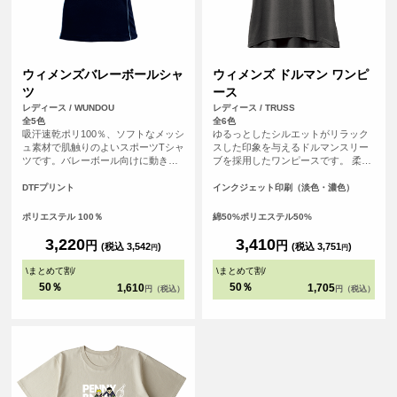
ウィメンズバレーボールシャ
ウィメンズ ドルマン ワンピ
ツ
ース
レディース / WUNDOU
レディース / TRUSS
全5色
全6色
吸汗速乾ポリ100％、ソフトなメッシ
ゆるっとしたシルエットがリラック
ュ素材で肌触りのよいスポーツTシャ
スした印象を与えるドルマンスリー
ツです。バレーボール向けに動きや
ブを採用したワンピースです。 柔ら
すさを追求、少し短めのラグラン袖
かい生地で心地用肌触りなので着心
とVネック2重衿でスポーティなデザ
地もGood
DTFプリント
インクジェット印刷（淡色・濃色）
インです。ウエストラインをシェイ
プにしたフィット感のあるシルエッ
ポリエステル 100％
綿50%ポリエステル50%
トに仕上げています。着丈は少し長
めにしており、スパイクやブロック
3,220
3,410
円
円
(税込 3,542
)
(税込 3,751
)
円
円
でジャンプしても裾がめくり上がり
にくくなっています。ゲームシャツ
\
まとめて割
/
\
まとめて割
/
やセカンドユニフォームにデザイン
50％
50％
1,610
1,705
円（税込）
円（税込）
と素材感から、ワンランク上のスポ
ーツTシャツとして選ばれています。
小・中・高バレー部のゲームシャツ
やセカンドユニフォームとして、ジ
ムやスポーツ施設のスタッフユニフ
ォームとしても人気のアイテムで
す。