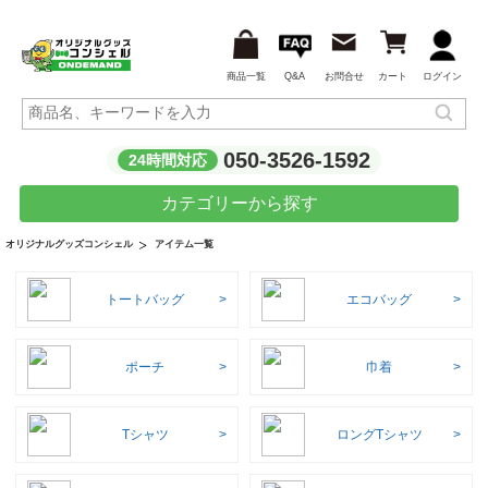
商品一覧
Q&A
お問合せ
カート
ログイン
050-3526-1592
24時間対応
カテゴリーから探す
アイテム一覧
オリジナルグッズコンシェル
トートバッグ
エコバッグ
ポーチ
巾着
Tシャツ
ロングTシャツ