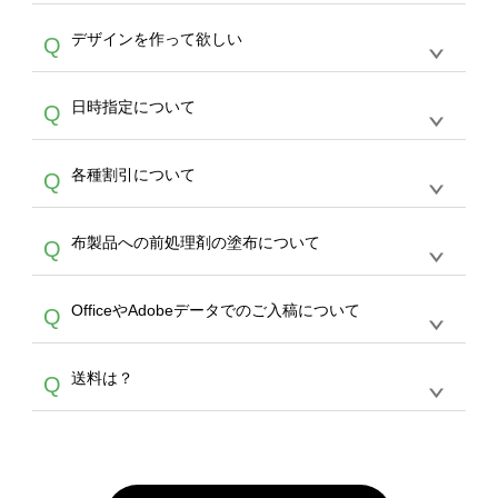
PDF 形式になります。データの最大サイズ
や
タンブラーコンシェル
をご利用ください。製
オンデマンドサービスでは、サイトからのご注
は、20MBです。デジカメやスマホで撮影した
作する数量が多ければ多いほど、オンデマンド
A
デザインを作って欲しい
Q
文のみ受け付けております。30個以上のご製
写真などもアップロード可能です。使用できな
サービスよりも低価格で製作することが可能で
作をお考えの方は、サポートが担当する
エコバ
い画像はエラーになります。（※ Illustratorか
す。
うまくデザインができない。印刷するデザイン
ッグコンシェル
や
タンブラーコンシェル
サービ
らの直接入稿には対応していません。AIで保存
A
日時指定について
Q
を作って欲しい。などの場合は、製作数量が
スをご利用頂ければ、電話やFAX、メールなど
し、デザインツールからアップロードして下さ
30個以上であれば、サポート担当が、デザイ
でご注文が可能です。
い）
恐れ入りますが、日時指定は承っておりませ
ン作成のお手伝いをすることが可能です。
エコ
A
各種割引について
Q
ん。発送後18時以降に配送業者・伝票番号を
バッグコンシェル
や
タンブラーコンシェル
サー
メールでお知らせいたしますので、直接配送業
ビスをご利用ください。(※ 30個以下の場合
【まとめて割】5枚以上でご注文枚数に応じて
者にご連絡いただき調整をお願い致します。
は、デザインツールをご利用ください)
A
布製品への前処理剤の塗布について
Q
カート内で自動的に割引(最大50%)が適用され
ます。 【付与ポイント】購入金額の1％が1ポ
【濃色インクジェット印刷による仕上がりの注
イントとして付与され、次回ご注文時に1ポイ
A
OfficeやAdobeデータでのご入稿について
Q
意点（前処理剤）】カラー生地（Tシャツのホ
ント＝1円としてお使いいただけます。ポイン
ワイト、トートバッグのナチュラル、ホワイト
トは発送完了の翌日に付与され、次回ご注文時
各種形式のデータを直接ご入稿することは出来
以外）のプリントは、濃色インクジェット印刷
からご利用頂けます。ポイントの有効期限は一
A
送料は？
Q
ません。いずれのデータも該当デザインのみ画
といって、プリントを定着させるための処理剤
年間です。【会員ランク】過去10カ月のご注
像(JPEG,PNG,GIF,PDF)に変換、またはAdobe
を塗布しており、短納期・低価格で商品をお届
文回数により会員ランク割引(最大5%)が適用
全国一律290円(税抜)です。また4,000円(税抜)
データ(AI,PSD)で保存して頂き、デザインツー
けするため、処理剤は塗布されたままの状態で
されます。※ログインしてからご注文頂いたも
A
以上のご注文で送料無料とさせて頂いておりま
ル上にアップロードをお願い致します。
出荷を行っております。処理剤自体は人体に無
のに限ります。(同じメールアドレスでご注文
す。「まとめて割」「ポイント」「ランク割
害な性質で、水洗いで落とすことが可能です。
頂いても、ログインがされていなければ、ラン