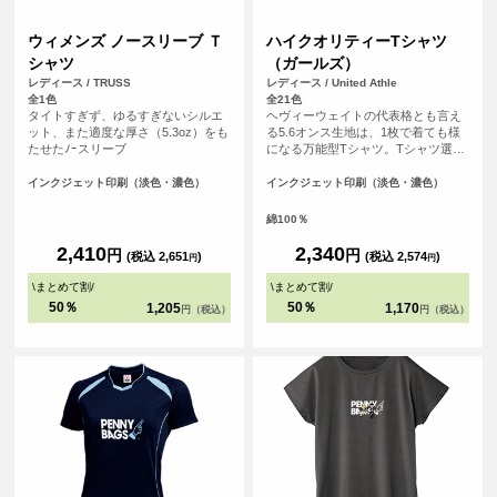
ウィメンズ ノースリーブ Ｔ
ハイクオリティーTシャツ
シャツ
（ガールズ）
レディース / TRUSS
レディース / United Athle
全1色
全21色
タイトすぎず、ゆるすぎないシルエ
ヘヴィーウェイトの代表格とも言え
ット、また適度な厚さ（5.3oz）をも
る5.6オンス生地は、1枚で着ても様
たせたﾉｰスリーブ
になる万能型Tシャツ。Tシャツ選び
の重要なポイントとなる「よれな
い」「透けない」「長持ちする」と
インクジェット印刷（淡色・濃色）
インクジェット印刷（淡色・濃色）
いう3大要素を兼ね備えています。
綿100％
2,410
2,340
円
円
(税込 2,651
)
(税込 2,574
)
円
円
\
まとめて割
/
\
まとめて割
/
50％
50％
1,205
1,170
円（税込）
円（税込）