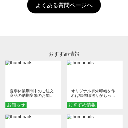
引」などによるお値引きで4,000円未満になる
お手数ですが、お客様ご自身にて着用前に落と
クにカウントがされません。
よくある質問ページへ
場合は送料がかかりますので、ご注意くださ
していただけますようお願いいたします。※1
い。
通常注文・直送機能でのご注文に関わらず、前
処理剤が残った状態でお届けとなる場合がござ
います。※2 濃色は淡色に比べ処理剤が目立ち
やすく、1回の水洗いでは落ちない場合があり
ます、徐々に軽減されますのでどうかご安心く
ださい。
おすすめ情報
夏季休業期間中のご注文
オリジナル御朱印帳を作
商品の納期変動のお知ら
れば御朱印巡りがもっと
せ
楽しくなる！1冊からオー
お知らせ
おすすめ情報
ダーメイドする魅力と選
び方