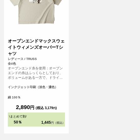
オープンエンドマックスウェ
イトウィメンズオーバーTシ
ャツ
レディース / TRUSS
全4色
オープンエンド糸を使用：オープン
エンドの糸はふっくらとしており、
ボリュームがある一方で、ドライで
ザックリとした風合いです。 二本針
縫製仕様。前後段違い仕様の裾スリ
インクジェット印刷（淡色・濃色）
ット。
綿 100％
2,890
円
(税込 3,179
)
円
\
まとめて割
/
50％
1,445
円（税込）