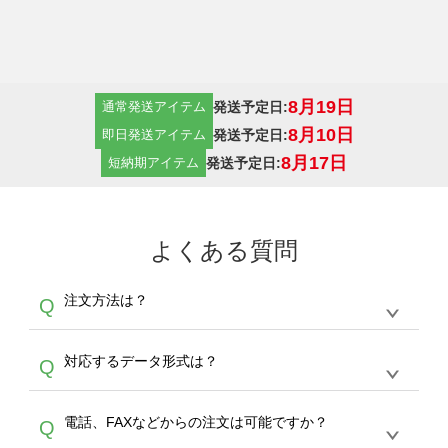
8月19日
発送予定日:
通常発送アイテム
8月10日
発送予定日:
即日発送アイテム
8月17日
発送予定日:
短納期アイテム
よくある質問
注文方法は？
Q
オンデマンドサービスでは、サイトからの受注
A
対応するデータ形式は？
Q
生産にて承っております。デザインツールから
デザインの作成から決済まで完了できます。
デザインツールで対応している画像アップロー
30枚以上やシルク印刷など、大口注文の場合
A
電話、FAXなどからの注文は可能ですか？
Q
ドできるデータ形式は、JPG / PNG / AI / PSD /
は、サポートが担当する
エコバッグコンシェル