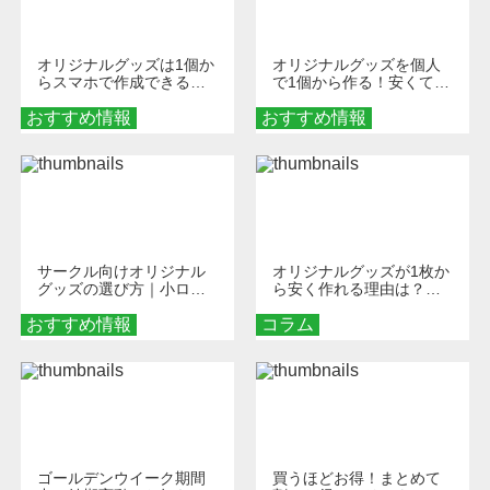
オリジナルグッズは1個か
オリジナルグッズを個人
らスマホで作成できる！
で1個から作る！安くて簡
旅行や遠征がもっと楽し
単なオンデマンド制作の
おすすめ情報
くなる巾着＆ポーチ活用
おすすめ情報
秘訣
術
サークル向けオリジナル
オリジナルグッズが1枚か
グッズの選び方｜小ロッ
ら安く作れる理由は？オ
ト・低予算で団結力を高
ンデマンド印刷の仕組み
おすすめ情報
める秘訣
コラム
とメリットを解説
ゴールデンウイーク期間
買うほどお得！まとめて