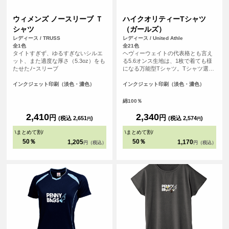
ウィメンズ ノースリーブ Ｔ
ハイクオリティーTシャツ
シャツ
（ガールズ）
レディース / TRUSS
レディース / United Athle
全1色
全21色
タイトすぎず、ゆるすぎないシルエ
ヘヴィーウェイトの代表格とも言え
ット、また適度な厚さ（5.3oz）をも
る5.6オンス生地は、1枚で着ても様
たせたﾉｰスリーブ
になる万能型Tシャツ。Tシャツ選び
の重要なポイントとなる「よれな
い」「透けない」「長持ちする」と
インクジェット印刷（淡色・濃色）
インクジェット印刷（淡色・濃色）
いう3大要素を兼ね備えています。
綿100％
2,410
2,340
円
円
(税込 2,651
)
(税込 2,574
)
円
円
\
まとめて割
/
\
まとめて割
/
50％
50％
1,205
1,170
円（税込）
円（税込）