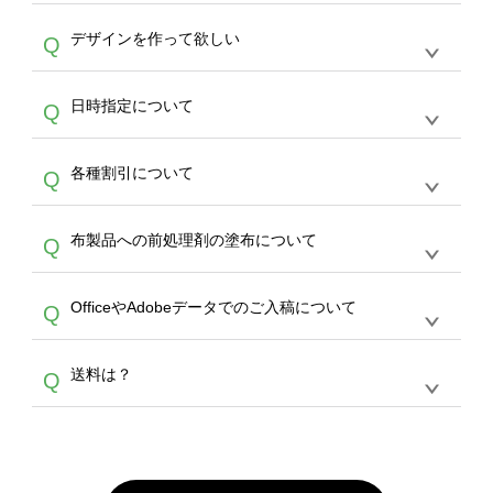
PDF 形式になります。データの最大サイズ
や
タンブラーコンシェル
をご利用ください。製
オンデマンドサービスでは、サイトからのご注
は、20MBです。デジカメやスマホで撮影した
作する数量が多ければ多いほど、オンデマンド
A
デザインを作って欲しい
Q
文のみ受け付けております。30個以上のご製
写真などもアップロード可能です。使用できな
サービスよりも低価格で製作することが可能で
作をお考えの方は、サポートが担当する
エコバ
い画像はエラーになります。（※ Illustratorか
す。
うまくデザインができない。印刷するデザイン
ッグコンシェル
や
タンブラーコンシェル
サービ
らの直接入稿には対応していません。AIで保存
A
日時指定について
Q
を作って欲しい。などの場合は、製作数量が
スをご利用頂ければ、電話やFAX、メールなど
し、デザインツールからアップロードして下さ
30個以上であれば、サポート担当が、デザイ
でご注文が可能です。
い）
恐れ入りますが、日時指定は承っておりませ
ン作成のお手伝いをすることが可能です。
エコ
A
各種割引について
Q
ん。発送後18時以降に配送業者・伝票番号を
バッグコンシェル
や
タンブラーコンシェル
サー
メールでお知らせいたしますので、直接配送業
ビスをご利用ください。(※ 30個以下の場合
【まとめて割】5枚以上でご注文枚数に応じて
者にご連絡いただき調整をお願い致します。
は、デザインツールをご利用ください)
A
布製品への前処理剤の塗布について
Q
カート内で自動的に割引(最大50%)が適用され
ます。 【付与ポイント】購入金額の1％が1ポ
【濃色インクジェット印刷による仕上がりの注
イントとして付与され、次回ご注文時に1ポイ
A
OfficeやAdobeデータでのご入稿について
Q
意点（前処理剤）】カラー生地（Tシャツのホ
ント＝1円としてお使いいただけます。ポイン
ワイト、トートバッグのナチュラル、ホワイト
トは発送完了の翌日に付与され、次回ご注文時
各種形式のデータを直接ご入稿することは出来
以外）のプリントは、濃色インクジェット印刷
からご利用頂けます。ポイントの有効期限は一
A
送料は？
Q
ません。いずれのデータも該当デザインのみ画
といって、プリントを定着させるための処理剤
年間です。【会員ランク】過去10カ月のご注
像(JPEG,PNG,GIF,PDF)に変換、またはAdobe
を塗布しており、短納期・低価格で商品をお届
文回数により会員ランク割引(最大5%)が適用
全国一律290円(税抜)です。また4,000円(税抜)
データ(AI,PSD)で保存して頂き、デザインツー
けするため、処理剤は塗布されたままの状態で
されます。※ログインしてからご注文頂いたも
A
以上のご注文で送料無料とさせて頂いておりま
ル上にアップロードをお願い致します。
出荷を行っております。処理剤自体は人体に無
のに限ります。(同じメールアドレスでご注文
す。「まとめて割」「ポイント」「ランク割
害な性質で、水洗いで落とすことが可能です。
頂いても、ログインがされていなければ、ラン