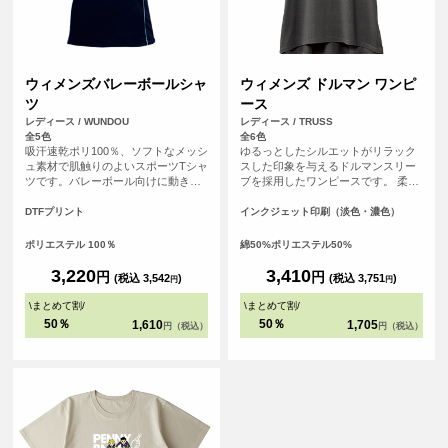
ウィメンズバレーボールシャ
ウィメンズ ドルマン ワンピ
ツ
ース
レディース / WUNDOU
レディース / TRUSS
全5色
全6色
吸汗速乾ポリ100％、ソフトなメッシ
ゆるっとしたシルエットがリラック
ュ素材で肌触りのよいスポーツTシャ
スした印象を与えるドルマンスリー
ツです。バレーボール向けに動きや
ブを採用したワンピースです。 柔ら
すさを追求、少し短めのラグラン袖
かい生地で心地用肌触りなので着心
とVネック2重衿でスポーティなデザ
地もGood
DTFプリント
インクジェット印刷（淡色・濃色）
インです。ウエストラインをシェイ
プにしたフィット感のあるシルエッ
ポリエステル 100％
綿50%ポリエステル50%
トに仕上げています。着丈は少し長
めにしており、スパイクやブロック
3,220
3,410
円
円
(税込 3,542
)
(税込 3,751
)
円
円
でジャンプしても裾がめくり上がり
にくくなっています。ゲームシャツ
\
まとめて割
/
\
まとめて割
/
やセカンドユニフォームにデザイン
50％
50％
1,610
1,705
円（税込）
円（税込）
と素材感から、ワンランク上のスポ
ーツTシャツとして選ばれています。
小・中・高バレー部のゲームシャツ
やセカンドユニフォームとして、ジ
ムやスポーツ施設のスタッフユニフ
ォームとしても人気のアイテムで
す。