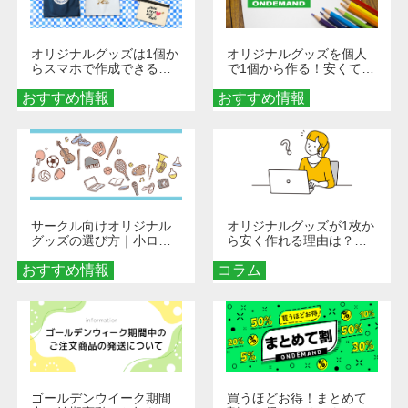
オリジナルグッズは1個か
オリジナルグッズを個人
らスマホで作成できる！
で1個から作る！安くて簡
旅行や遠征がもっと楽し
単なオンデマンド制作の
おすすめ情報
くなる巾着＆ポーチ活用
おすすめ情報
秘訣
術
サークル向けオリジナル
オリジナルグッズが1枚か
グッズの選び方｜小ロッ
ら安く作れる理由は？オ
ト・低予算で団結力を高
ンデマンド印刷の仕組み
おすすめ情報
める秘訣
コラム
とメリットを解説
ゴールデンウイーク期間
買うほどお得！まとめて