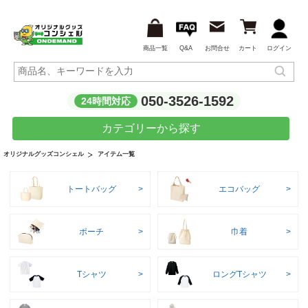
商品一覧
Q&A
お問合せ
カート
ログイン
050-3526-1592
24時間対応
カテゴリーから探す
アイテム一覧
オリジナルグッズコンシェル
トートバッグ
エコバッグ
ポーチ
巾着
Tシャツ
ロングTシャツ