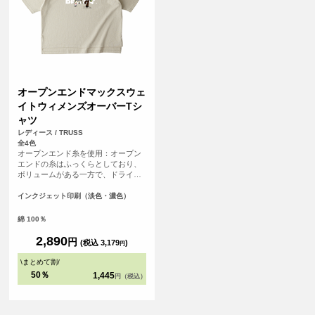
オープンエンドマックスウェ
イトウィメンズオーバーTシ
ャツ
レディース / TRUSS
全4色
オープンエンド糸を使用：オープン
エンドの糸はふっくらとしており、
ボリュームがある一方で、ドライで
ザックリとした風合いです。 二本針
縫製仕様。前後段違い仕様の裾スリ
インクジェット印刷（淡色・濃色）
ット。
綿 100％
2,890
円
(税込 3,179
)
円
\
まとめて割
/
50％
1,445
円（税込）