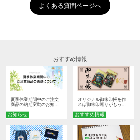
引」などによるお値引きで4,000円未満になる
お手数ですが、お客様ご自身にて着用前に落と
クにカウントがされません。
よくある質問ページへ
場合は送料がかかりますので、ご注意くださ
していただけますようお願いいたします。※1
い。
通常注文・直送機能でのご注文に関わらず、前
処理剤が残った状態でお届けとなる場合がござ
います。※2 濃色は淡色に比べ処理剤が目立ち
やすく、1回の水洗いでは落ちない場合があり
ます、徐々に軽減されますのでどうかご安心く
ださい。
おすすめ情報
夏季休業期間中のご注文
オリジナル御朱印帳を作
商品の納期変動のお知ら
れば御朱印巡りがもっと
せ
楽しくなる！1冊からオー
お知らせ
おすすめ情報
ダーメイドする魅力と選
び方