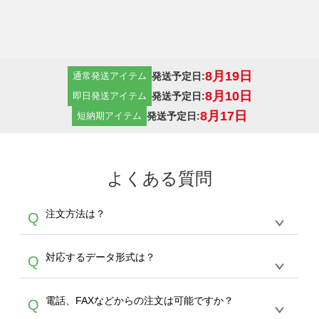
8月19日
発送予定日:
通常発送アイテム
8月10日
発送予定日:
即日発送アイテム
8月17日
発送予定日:
短納期アイテム
よくある質問
注文方法は？
Q
オンデマンドサービスでは、サイトからの受注
A
対応するデータ形式は？
Q
生産にて承っております。デザインツールから
デザインの作成から決済まで完了できます。
デザインツールで対応している画像アップロー
30枚以上やシルク印刷など、大口注文の場合
A
電話、FAXなどからの注文は可能ですか？
Q
ドできるデータ形式は、JPG / PNG / AI / PSD /
は、サポートが担当する
エコバッグコンシェル