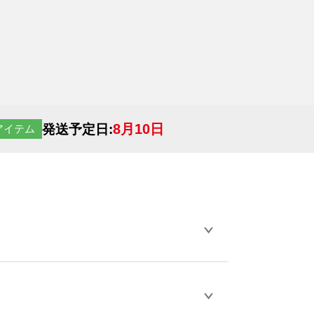
8月10日
発送予定日:
アイテム
らデザインの作成から決済まで完了できま
ェル
や
タンブラーコンシェル
をご利用くだ