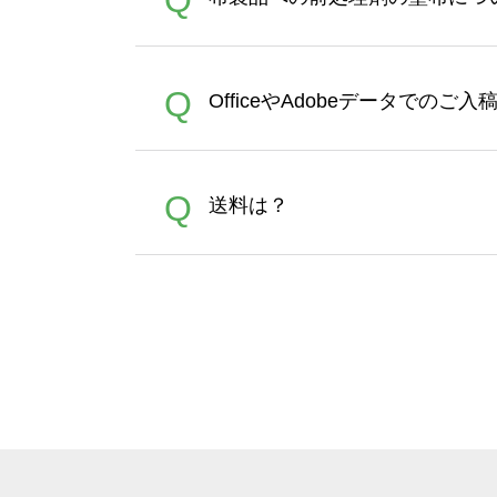
Q
ポイントとして付与され、次
文時からご利用頂けます。ポイ
が適用されます。※ログイン
【濃色インクジェット印刷に
A
Q
OfficeやAdobeデータでのご
れば、ランクにカウントがさ
イト以外）のプリントは、濃
品をお届けするため、処理剤
が可能です。お手数ですが、お
各種形式のデータを直接ご入稿す
A
Q
送料は？
文に関わらず、前処理剤が残っ
Adobeデータ(AI,PSD
は落ちない場合があります、
全国一律290円(税抜)です。
A
割引」などによるお値引きで4