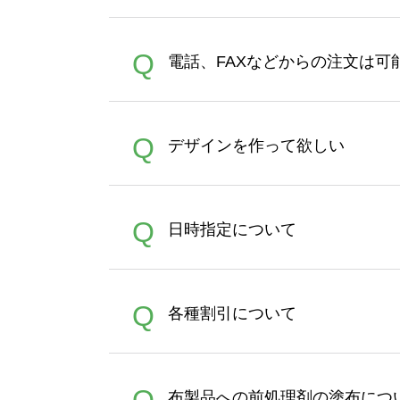
さい。製作する数量が多けれ
デザインツールで対応している画像ア
A
Q
電話、FAXなどからの注文は可
ズは、20MBです。デジカメ
Illustratorからの直
オンデマンドサービスでは、
A
Q
デザインを作って欲しい
バッグコンシェル
や
タンブラ
うまくデザインができない。
A
Q
日時指定について
ン作成のお手伝いをすること
合は、デザインツールをご利用
恐れ入りますが、日時指定は
A
Q
各種割引について
者にご連絡いただき調整をお
【まとめて割】5枚以上でご注
A
布製品への前処理剤の塗布につ