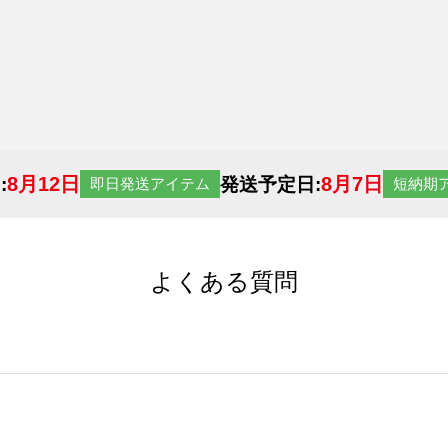
8月12日
8月7日
:
発送予定日:
即日発送アイテム
短納期
よくある質問
サイトからの受注生産にて承っております。デザインツールか
など、大口注文の場合は、サポートが担当する
エコバッグコンシ