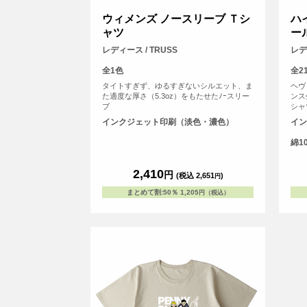
ウィメンズ ノースリーブ Ｔシ
ハ
ャツ
ー
レディース / TRUSS
レディ
全1色
全2
タイトすぎず、ゆるすぎないシルエット、ま
ヘヴ
た適度な厚さ（5.3oz）をもたせたﾉｰスリー
ンス
ブ
シャ
る「
インクジェット印刷（淡色・濃色）
イン
とい
綿1
2,410
円
(税込 2,651
)
円
まとめて割
:
50％
1,205
円（税込）