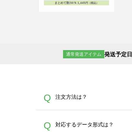
まとめて割
:
50％
1,445
円（税込）
発送予定日
通常発送アイテム
Q
注文方法は？
オンデマンドサービスでは、
A
Q
対応するデータ形式は？
す。 30枚以上やシルク印刷