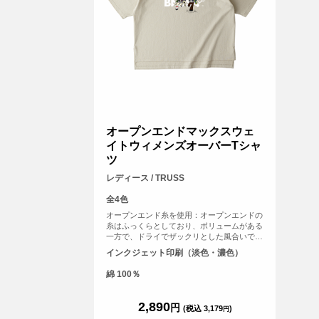
オープンエンドマックスウェ
イトウィメンズオーバーTシャ
ツ
レディース / TRUSS
全4色
オープンエンド糸を使用：オープンエンドの
糸はふっくらとしており、ボリュームがある
一方で、ドライでザックリとした風合いで
す。 二本針縫製仕様。前後段違い仕様の裾
インクジェット印刷（淡色・濃色）
スリット。
綿 100％
2,890
円
(税込 3,179
)
円