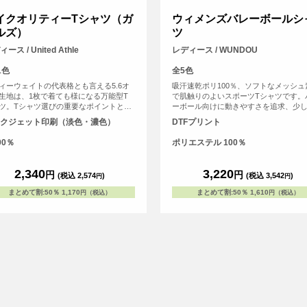
イクオリティーTシャツ（ガ
ウィメンズバレーボールシ
ルズ）
ツ
ース / United Athle
レディース / WUNDOU
1色
全5色
ィーウェイトの代表格とも言える5.6オ
吸汗速乾ポリ100％、ソフトなメッシュ
生地は、1枚で着ても様になる万能型T
で肌触りのよいスポーツTシャツです。
ツ。Tシャツ選びの重要なポイントとな
ーボール向けに動きやすさを追求、少
よれない」「透けない」「長持ちする」
のラグラン袖とVネック2重衿でスポー
クジェット印刷（淡色・濃色）
DTFプリント
う3大要素を兼ね備えています。
なデザインです。ウエストラインをシ
にしたフィット感のあるシルエットに
00％
ポリエステル 100％
ています。着丈は少し長めにしており
イクやブロックでジャンプしても裾が
上がりにくくなっています。ゲームシ
2,340
3,220
円
円
(税込 2,574
)
(税込 3,542
)
円
円
セカンドユニフォームにデザインと素
ら、ワンランク上のスポーツTシャツと
まとめて割
:
50％
1,170
まとめて割
:
50％
1,610
円（税込）
円（税込）
選ばれています。小・中・高バレー部
ムシャツやセカンドユニフォームとし
ムやスポーツ施設のスタッフユニフォ
しても人気のアイテムです。