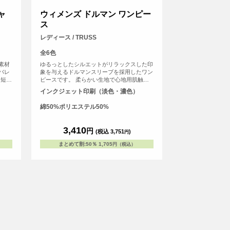
ャ
ウィメンズ ドルマン ワンピー
ス
レディース / TRUSS
全6色
素材
ゆるっとしたシルエットがリラックスした印
バレ
象を与えるドルマンスリーブを採用したワン
し短め
ピースです。 柔らかい生地で心地用肌触り
ティ
なので着心地もGood
インクジェット印刷（淡色・濃色）
ェイプ
仕上げ
綿50%ポリエステル50%
、スパ
めくり
ャツや
3,410
円
(税込 3,751
)
円
材感か
して
まとめて割
:
50％
1,705
円（税込）
のゲー
て、ジ
ームと