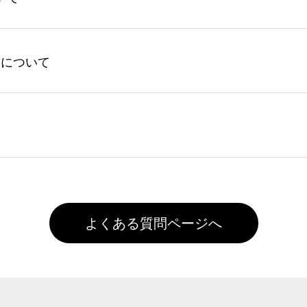
回ご注文時に1ポイント＝1円としてお使いいただけます。ポイ
ントの有効期限は一年間です。【会員ランク】過去10カ月のご
してからご注文頂いたものに限ります。(同じメールアドレスで
よる仕上がりの注意点（前処理剤）】カラー生地（Tシャツのホ
入稿について
れません。
色インクジェット印刷といって、プリントを定着させるための
は塗布されたままの状態で出荷を行っております。処理剤自体
客様ご自身にて着用前に落としていただけますようお願いいた
ることは出来ません。いずれのデータも該当デザインのみ画像(JPE
た状態でお届けとなる場合がございます。※2 濃色は淡色に
)で保存して頂き、デザインツール上にアップロードをお願い致します
徐々に軽減されますのでどうかご安心ください。
また4,000円(税抜)以上のご注文で送料無料とさせて頂いてお
,000円未満になる場合は送料がかかりますので、ご注意くださ
よくある質問ページへ