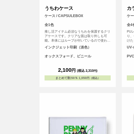
うちわケース
カ
ケース / CAPSULEBOX
ケース
全1色
全4
推し活アイテム必須なうちわを保護するクリ
PU
アケースです。クリアな面は取り外しも可
り、
能。本体にはループが付いているので使わな
けた
い時には飾っておくこともできちゃいます。
好き
インクジェット印刷（淡色）
UV
うちわもケースも推しのデザイン一色に！
リア
面に
オックスフォード、ビニール
PV
ます
2,100
円
(税込 2,310
)
円
まとめて割
:
50％
1,050
円（税込）