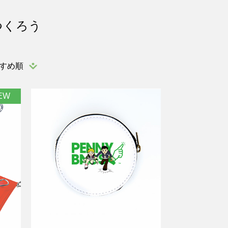
つくろう
すめ順
EW