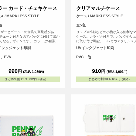
ラー カード・チェキケース
クリアマルチケース
 / MARKLESS STYLE
ケース / MARKLESS STYLE
色
全5色
レザーとゴールドの金具で高級感があ
リップや小銭などの小物が入る便利な
チェーン付きなのでバッグに付けて出か
ケース。カラビナ付きで、バッグやリ
くなるデザインです。 カラーは5種類。
に取り付け可能。 トレカやアクリルス
なカラーで推し活を楽しもう。表面はク
ドが入るサイズ感で、推し活グッズの
インクジェット印刷
UVインクジェット印刷
素材でカードやチェキなどを入れて、裏
きにピッタリです。 <br> ・トレカ収納
オリジナルデザインをプリントいただけ
サイズ：約W63×H88（mm）程度収納可<
C、EVA
PVC 他
。
・アクスタ収納目安サイズ：約W65×H1
105（mm）程度収納可<br> ※あくま
目安になります。
990
910
円
円
(税込 1,089
)
(税込 1,001
)
円
円
まとめて割
:
20％
792
まとめて割
:
30％
637
円（税込）
円（税込）