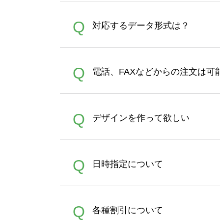
オンデマンドサービスでは、
A
Q
対応するデータ形式は？
す。 30枚以上やシルク印刷
さい。製作する数量が多けれ
デザインツールで対応している画像ア
A
Q
電話、FAXなどからの注文は可
ズは、20MBです。デジカメ
Illustratorからの直
オンデマンドサービスでは、
A
Q
デザインを作って欲しい
バッグコンシェル
や
タンブラ
うまくデザインができない。
A
Q
日時指定について
ン作成のお手伝いをすること
合は、デザインツールをご利用
恐れ入りますが、日時指定は
A
Q
各種割引について
者にご連絡いただき調整をお