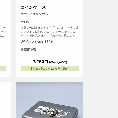
コインケース
ケース / オリジナル
全1色
マルチ
上質な合成皮革素材を使用し、より本革に近
ュック
いソフトな肌触りのコインケースです。ま
タン
た、本革製品と比べ、汚れが染み込みにくく
持ち歩
美しい状態を保てます。ファスナーが半分以
UVインクジェット印刷
目安
上開くので小銭の出し入れがし易いのもポイ
br>
ント！ちょっとした小物入れとしてもご使用
合成皮革等
00～
いただけます。
で収納
2,250
円
(税込 2,475
)
円
まとめて割
:
30％
1,575
円（税込）