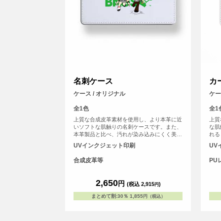
名刺ケース
カ
ケース / オリジナル
ケース
全1色
全1
上質な合成皮革素材を使用し、より本革に近
上質
いソフトな肌触りの名刺ケースです。また、
な肌
本革製品と比べ、汚れが染み込みにくく美し
れる
い状態を保てます。また、名刺ポケットは最
す。
UVインクジェット印刷
UV
大で約1cmのマチがあり、たっぷり名刺が入
ります。
合成皮革等
PU
2,650
円
(税込 2,915
)
円
まとめて割
:
30％
1,855
円（税込）