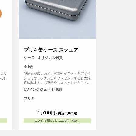
ブリキ缶ケース スクエア
ケース / オリジナル雑貨
全1色
でスリ
印刷面が広いので、写真やイラストをデザイ
父の日
ンしてオリジナル缶をプレゼントすると大変
。
喜ばれます。お菓子やちょっとしたギフトを
入れるのにぴったりです。 ノベルティ・記
UVインクジェット印刷
念品・オリジナルグッズなどに最適な商品で
す。
ブリキ
1,700
円
(税込 1,870
)
円
まとめて割
:
30％
1,190
円（税込）