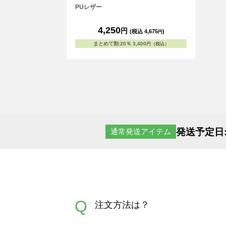
PUレザー
4,250
円
(税込 4,675
)
円
まとめて割
:
20％
3,400
円（税込）
発送予定日
通常発送アイテム
Q
注文方法は？