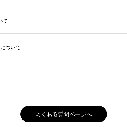
文枚数に応じてカート内で自動的に割引(最大50%)が適用され
いて
回ご注文時に1ポイント＝1円としてお使いいただけます。ポイ
ントの有効期限は一年間です。【会員ランク】過去10カ月のご
してからご注文頂いたものに限ります。(同じメールアドレスで
よる仕上がりの注意点（前処理剤）】カラー生地（Tシャツのホ
入稿について
れません。
色インクジェット印刷といって、プリントを定着させるための
は塗布されたままの状態で出荷を行っております。処理剤自体
客様ご自身にて着用前に落としていただけますようお願いいた
ることは出来ません。いずれのデータも該当デザインのみ画像(JPE
た状態でお届けとなる場合がございます。※2 濃色は淡色に
)で保存して頂き、デザインツール上にアップロードをお願い致します
徐々に軽減されますのでどうかご安心ください。
また4,000円(税抜)以上のご注文で送料無料とさせて頂いてお
,000円未満になる場合は送料がかかりますので、ご注意くださ
よくある質問ページへ