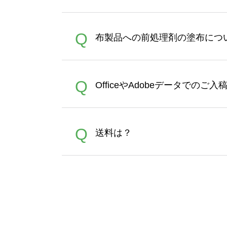
【まとめて割】5枚以上でご注
A
Q
布製品への前処理剤の塗布につ
ポイントとして付与され、次
文時からご利用頂けます。ポイ
が適用されます。※ログイン
【濃色インクジェット印刷に
A
Q
OfficeやAdobeデータでのご
れば、ランクにカウントがさ
イト以外）のプリントは、濃
品をお届けするため、処理剤
が可能です。お手数ですが、お
各種形式のデータを直接ご入稿す
A
Q
送料は？
文に関わらず、前処理剤が残っ
Adobeデータ(AI,PSD
は落ちない場合があります、
全国一律290円(税抜)です。
A
割引」などによるお値引きで4