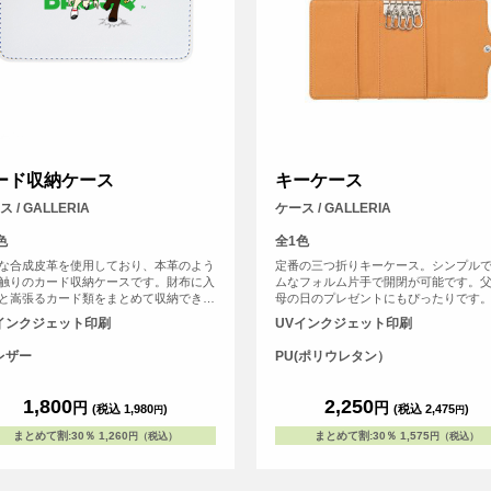
ード収納ケース
キーケース
 / GALLERIA
ケース / GALLERIA
色
全1色
な合成皮革を使用しており、本革のよう
定番の三つ折りキーケース。シンプル
触りのカード収納ケースです。財布に入
ムなフォルム片手で開閉が可能です。
と嵩張るカード類をまとめて収納できま
母の日のプレゼントにもぴったりです
インクジェット印刷
UVインクジェット印刷
レザー
PU(ポリウレタン）
1,800
2,250
円
円
(税込 1,980
)
(税込 2,475
)
円
円
まとめて割
:
30％
1,260
まとめて割
:
30％
1,575
円（税込）
円（税込）